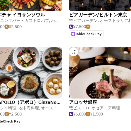
ポチャ イヨサンソウル
ビアガーデン/ヒルトン東京
ニングバー・ガストロパブ
,
ハワイアン・ポリネシアン料理
ビアガーデン
,
オーストラリア
,
カフェ・喫
000
¥2,500
¥7,500
-
TableCheck Pay
THE APOLLO（アポロ）GinzaNovo 11F
アロッサ銀座
シャ料理
,
鍋物
,
地中海料理
,
オーストラリア料理
ビストロ
,
オセアニア料理
500
¥2,500
¥6,000
¥1,500
leCheck Pay