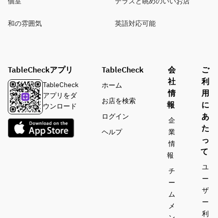
個室
テラスと眺めのいいお店
和の雰囲気
英語対応可能
TableCheckアプリ
TableCheck
会
ご
社
利
TableCheck
ホーム
情
用
アプリをダ
お店を検索
報
に
ウンロード
あ
ログイン
企
た
ヘルプ
業
っ
情
て
報
ユ
チ
ー
ー
ザ
ム
ー
メ
利
ン