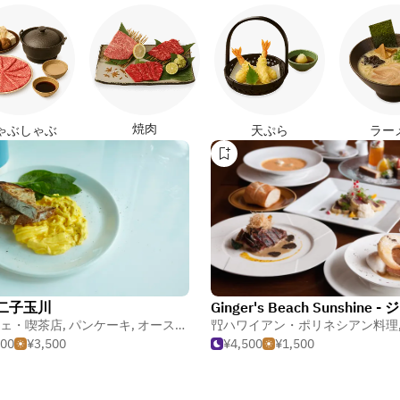
焼肉
ゃぶしゃぶ
天ぷら
ラー
s 二子玉川
ェ・喫茶店
,
パンケーキ
,
オーストラリア料理
ハワイアン・ポリネシアン料理
500
¥3,500
¥4,500
¥1,500