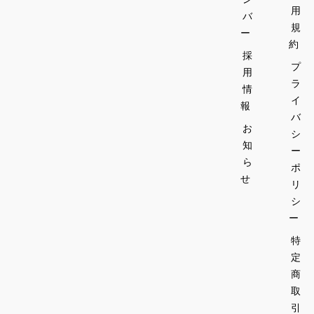
用
バ
規
ー
約
採
プ
用
ラ
情
イ
報
バ
お
シ
知
ー
ら
ポ
せ
リ
シ
ー
特
定
商
取
引