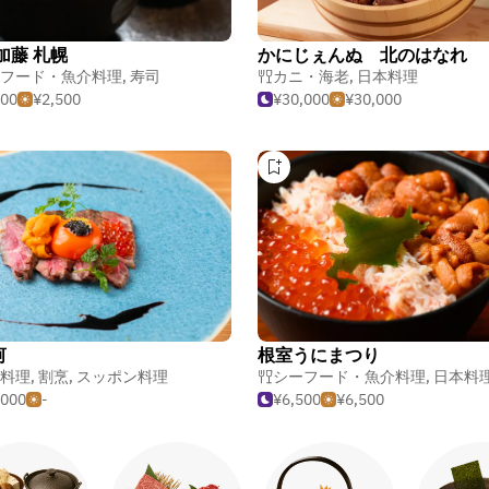
加藤 札幌
かにじぇんぬ 北のはなれ
フード・魚介料理
,
寿司
カニ・海老
,
日本料理
500
¥2,500
¥30,000
¥30,000
河
根室うにまつり
理
料理
,
割烹
,
スッポン料理
シーフード・魚介料理
,
日本料
,000
-
¥6,500
¥6,500