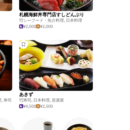
札幌海鮮丼専門店すしどんぶり
シーフード・魚介料理
,
日本料理
¥2,000
¥2,000
あきず
理
,
寿司
寿司
,
日本料理
,
居酒屋
¥4,500
¥2,500
焼き鳥