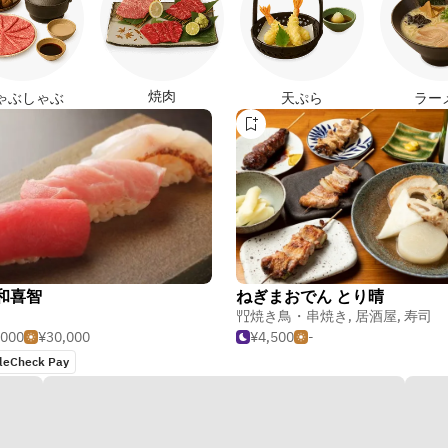
焼肉
ゃぶしゃぶ
天ぷら
ラー
和喜智
ねぎまおでん とり晴
焼き鳥・串焼き
,
居酒屋
,
寿司
,000
¥30,000
¥4,500
-
leCheck Pay