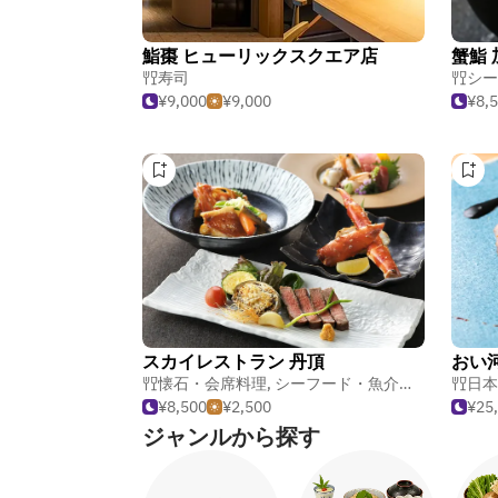
鮨棗 ヒューリックスクエア店
蟹鮨 
寿司
シー
¥9,000
¥9,000
¥8,
スカイレストラン 丹頂
おい
懐石・会席料理
,
シーフード・魚介料理
,
日本料
日本
¥8,500
¥2,500
¥25
ジャンルから探す