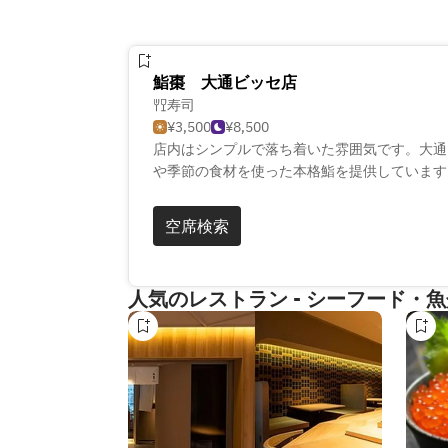
鮨棗 大通ビッセ店
寿司
¥3,500
¥8,500
店内はシンプルで落ち着いた雰囲気です。大通
や季節の食材を使った本格鮨を提供しています
イベートな時間を楽しむことができます。お造
た特別メニューもご用意しております。最高の
空席検索
お過ごしください。
人気のレストラン - シーフード・