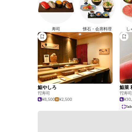
寿司
懐石・会席料理
し
鮨やしろ
鮨菜 
寿司
寿司
¥8,500
¥2,500
¥30
Tab