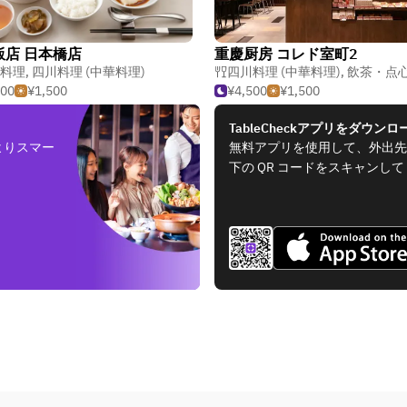
飯店 日本橋店
重慶厨房 コレド室町2
料理
,
四川料理 (中華料理)
四川料理 (中華料理)
,
飲茶・点
500
¥1,500
¥4,500
¥1,500
TableCheckアプリをダウンロ
よりスマー
無料アプリを使用して、外出先
下の QR コードをスキャンし