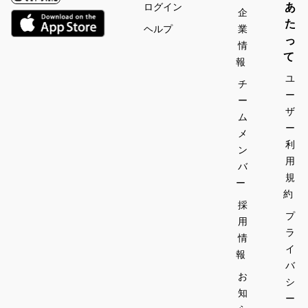
あ
ログイン
企
た
ヘルプ
業
っ
情
て
報
ユ
チ
ー
ー
ザ
ム
ー
メ
利
ン
用
バ
規
ー
約
採
プ
用
ラ
情
イ
報
バ
お
シ
知
ー