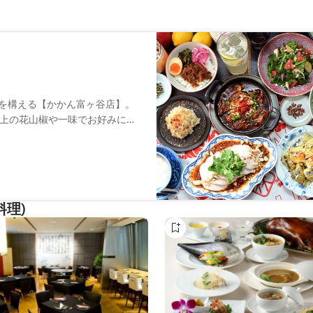
店を構える【かかん富ヶ谷店】。
上の花山椒や一味でお好みにア
メニューもご用意。
をしてピクニックもおすすめ！
に利用できます♩
料理)