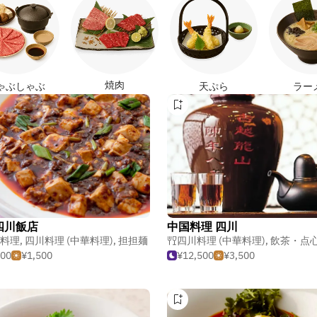
焼肉
ゃぶしゃぶ
天ぷら
ラー
四川飯店
中国料理 四川
料理
,
四川料理 (中華料理)
,
担担麺
四川料理 (中華料理)
,
飲茶・点
500
¥1,500
¥12,500
¥3,500