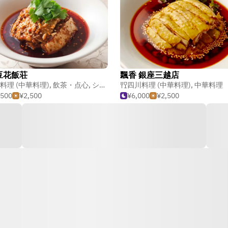
豆花飯荘
飄香 銀座三越店
料理 (中華料理)
,
飲茶・点心
,
シンガポール料理
四川料理 (中華料理)
,
中華料理
,500
¥2,500
¥6,000
¥2,500