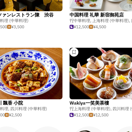
ツァンレストラン陳 渋谷
中国料理 礼華 新宿御苑店
料理 (中華料理)
中華料理
,
上海料理 (中華料理)
,
四
,500
¥3,500
¥12,500
¥4,500
 飄香 小院
Wakiya一笑美茶樓
料理
,
四川料理 (中華料理)
上海料理 (中華料理)
,
四川料理 (中
000
¥2,500
¥12,500
¥12,500