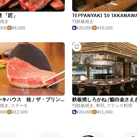
焼 「匠」
TEPPANYAKI 10 TAKANAW
焼き
鉄板焼き
,500
¥8,500
¥20,000
¥18,500
ステーキハウス 桂 / ザ・プリンス パークタワー東京
焼き
,
ステーキ
鉄板焼き
,
寿司
,
フランス料理
,000
¥12,500
¥20,000
¥11,000