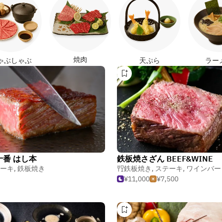
焼肉
ゃぶしゃぶ
天ぷら
ラー
十番 はし本
鉄板焼さざん BEEF&WINE
ーキ
,
鉄板焼き
鉄板焼き
,
ステーキ
,
ワインバー
¥11,000
¥7,500