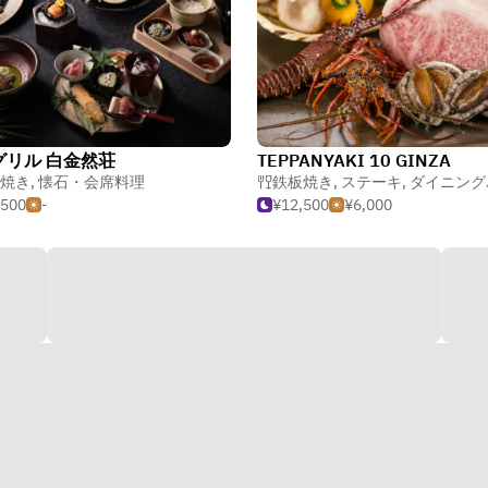
グリル 白金然荘
TEPPANYAKI 10 GINZA
焼き
,
懐石・会席料理
鉄板焼き
,
ステーキ
,
ダイニングバー・ガス
,500
-
¥12,500
¥6,000