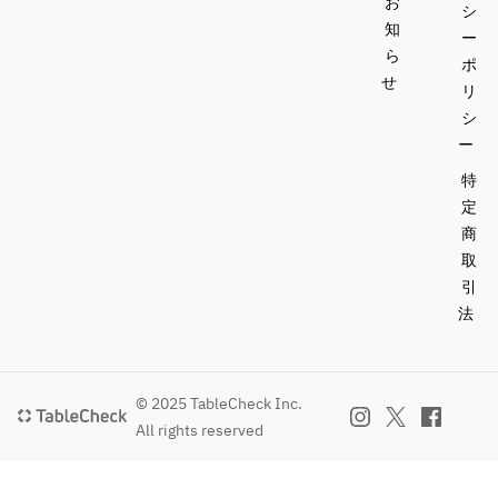
お
シ
知
ー
ら
ポ
せ
リ
シ
ー
特
定
商
取
引
法
© 2025 TableCheck Inc.
All rights reserved