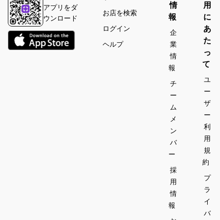
情
用
アプリをダ
お店を検索
報
に
ウンロード
あ
ログイン
企
た
ヘルプ
業
っ
情
て
報
ユ
チ
ー
ー
ザ
ム
ー
メ
利
ン
用
バ
規
ー
約
採
プ
用
ラ
情
イ
報
バ