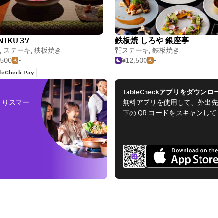
NIKU 37
鉄板焼 しろや 銀座亭
,
ステーキ
,
鉄板焼き
ステーキ
,
鉄板焼き
,500
-
¥12,500
-
leCheck Pay
TableCheckアプリをダウンロ
よりスマー
無料アプリを使用して、外出先
下の QR コードをスキャンし