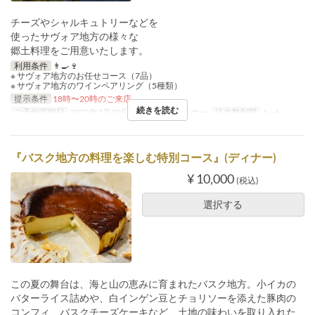
チーズやシャルキュトリーなどを
使ったサヴォア地方の様々な
郷土料理をご用意いたします。
利用条件
👨‍🍳🍷
※ サヴォア地方のお任せコース（7品）
※ サヴォア地方のワインペアリング（5種類）
提示条件
18時〜20時のご来店
続きを読む
ご予約可能日
2020年2月20日
食事時間
ディナー
注文数制限
1 ~ 6
『バスク地方の料理を楽しむ特別コース』(ディナー)
¥ 10,000
(税込)
選択する
この夏の舞台は、海と山の恵みに育まれたバスク地方。小イカの
バターライス詰めや、白インゲン豆とチョリソーを添えた豚肉の
コンフィ、バスクチーズケーキなど、土地の味わいを取り入れた