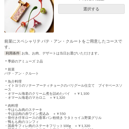
選択する
前菜にスペシャリテ パテ・アン・クルートをご用意したコースで
す。
利用条件
お魚、お肉、デザートは当日お選びいただけます。
＊季節のアミューズ ２品
＊前菜
パテ・アン・クル―ト
＊魚介料理
・イトヨリのソテー アーティチョークのバリグール仕立て ブイヤベースソ
ース
・オマール海老のクリーム煮を詰めたパイ ＋￥1,100
・オマール海老のマカロニ ＋￥1,320
＊肉料理
・牛はらみ肉のステーキ
・牛ほほ肉の赤ワイン煮込み ＋￥550
・骨付き仔羊ロースの香草パン粉焼き ラタトゥイユ野菜グリル
・鴨もも肉のコンフィ
・国産牛フィレ肉のステーキフリット100g ＋￥1,320