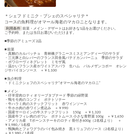
＊シェフ ドミニク・ブシェのスペシャリテ＊
コースの魚料理がオマール海老のマカロニとなります。
利用条件
前菜・メイン・デザートはお好きな1品をお選びください。
ご予約時、または当日お選びいただけます。
■季節のアミューズ 2品
■ 前菜
・真鯛のカルパッチョ 青林檎グラニースミスとアンディーヴのサラダ
・三元豚と白レバーのフランス田舎風パテドカンパーニュ 季節のサラダ
・ポワローヴィネグレット ミモザ風
・温かいフランス産ホワイトアスパラ 生ハム パルメザンコポー オレン
ジサバイヨンソース ＋￥1,100
■ 魚介料理
・ドミニクシェフのスペシャリテ”オマール海老のマカロニ”
■ メイン
・仔羊背肉ロティ オリーブタプナード 季節の緑野菜
・鴨モモ肉のコンフィ ポテトソテー
・牛ハラミ肉のステックフリット 赤ワインソース
・牛ホホ肉の赤ワイン煮込み ＋￥990
・国産サーロインの牛ステックフリット 150g ＋￥1,320
・国産牛フィレ肉のポワレ ポテトムース 小さな青野菜 100g ＋￥1,650
・アメリカ産 Tボーンステーキのロティ 骨付き600g（2名様より） ＋
￥1,980／1名様
・鴨胸肉とフォワグラのパイ包み焼き 黒トリュフのソース（2名様より）
＋￥1,980／1名様