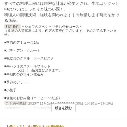
すべての料理工程には緻密な計算が必要とされ、生地はサクッと
中のパテはしっとりと味わい深く。
料理人の調理技術、経験を問われます手間暇惜しまず時間をかけ
る逸品。
利用条件
＊シェフのスペシャリテお任せコース＊
（食材の入荷状況により、内容の変更がございます、予めご了承下さいま
せ。）
■季節のアミューズ2品
■パテ・アン・クル―ト
■帆立貝のクネル ソースビスク
■牛ハラミのステーキフリット
又は（一品お選び頂きます。）
■牛頬肉の赤ワイン煮込み
■季節のデザート
■小菓子
■食後のお飲み物（コーヒー or 紅茶）
ご予約可能日
2025年12月26日 ~ 2025年12月30日, 1月10日 ~ 1月19日
続きを読む
食事時間
ランチ
注文数制限
1 ~ 4
【ランチ】 お席のみの御予約