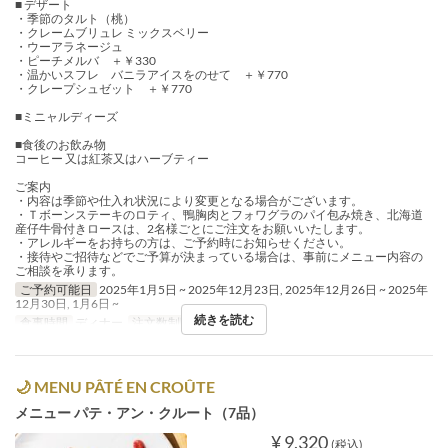
■ デザート
・季節のタルト（桃）
・クレームブリュレ ミックスベリー
・ウーアラネージュ
・ピーチメルバ ＋￥330
・温かいスフレ バニラアイスをのせて ＋￥770
・クレープシュゼット ＋￥770
■ミニャルディーズ
■食後のお飲み物
コーヒー 又は紅茶又はハーブティー
ご案内
・内容は季節や仕入れ状況により変更となる場合がございます。
・Ｔボーンステーキのロティ、鴨胸肉とフォワグラのパイ包み焼き、北海道
産仔牛骨付きロースは、2名様ごとにご注文をお願いいたします。
・アレルギーをお持ちの方は、ご予約時にお知らせください。
・接待やご招待などでご予算が決まっている場合は、事前にメニュー内容の
ご相談を承ります。
ご予約可能日
2025年1月5日 ~ 2025年12月23日, 2025年12月26日 ~ 2025年
12月30日, 1月6日 ~
続きを読む
食事時間
ディナー
注文数制限
1 ~ 4
🌙 MENU PÂTÉ EN CROÛTE
メニュー パテ・アン・クルート（7品）
¥ 9,320
(税込)