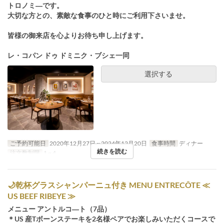
トロノミ―です。
大切な方との、素敵な食事のひと時にご利用下さいませ。
皆様の御来店を心よりお待ち申し上げます。
レ・コパン ドゥ ドミニク・ブシェ一同
選択する
ご予約可能日
2020年12月27日 ~ 2024年12月20日
食事時間
ディナー
続きを読む
注文数制限
1 ~ 4
🌙乾杯グラスシャンパーニュ付き MENU ENTRECÔTE ≪
US BEEF RIBEYE ≫
メニュー アントルコ―ト（7品）
＊US 産Tボーンステーキを2名様ペアでお楽しみいただくコースで