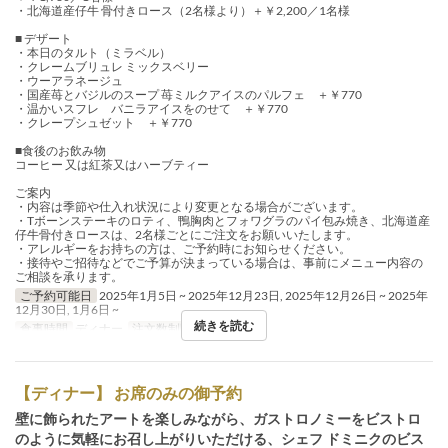
・北海道産仔牛 骨付きロース（2名様より）＋￥2,200／1名様
■ デザート
・本日のタルト（ミラベル）
・クレームブリュレ ミックスベリー
・ウーアラネージュ
・国産苺とバジルのスープ 苺ミルクアイスのパルフェ ＋￥770
・温かいスフレ バニラアイスをのせて ＋￥770
・クレープシュゼット ＋￥770
■食後のお飲み物
コーヒー 又は紅茶又はハーブティー
ご案内
・内容は季節や仕入れ状況により変更となる場合がございます。
・Tボーンステーキのロティ、鴨胸肉とフォワグラのパイ包み焼き、北海道産
仔牛骨付きロースは、2名様ごとにご注文をお願いいたします。
・アレルギーをお持ちの方は、ご予約時にお知らせください。
・接待やご招待などでご予算が決まっている場合は、事前にメニュー内容の
ご相談を承ります。
ご予約可能日
2025年1月5日 ~ 2025年12月23日, 2025年12月26日 ~ 2025年
12月30日, 1月6日 ~
続きを読む
食事時間
ディナー
注文数制限
1 ~ 4
【ディナー】 お席のみの御予約
壁に飾られたアートを楽しみながら、ガストロノミーをビストロ
のように気軽にお召し上がりいただける、シェフ ドミニクのビス