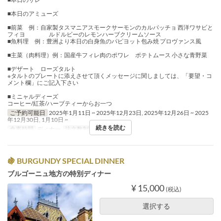
■本日のアミューズ
■前菜 例：自家製タスマニアスモークサーモンのカルパッチョ 西洋ワサビと
フィヨ ルドルビーのレモンハーブクリームソース
■魚料理 例：豊洲より本日の白身魚のパピヨット包み焼 プロヴァンス風
■主菜（肉料理）例：国産牛フィレ肉のポワレ ポテトムース 小さな青野菜
■デザート ローズタルト
※タルトのプレートに添えさせて頂くメッセージに関しましては、「要望・コ
メント欄」にご記入下さい
■ミニャルディーズ
コーヒー/紅茶/ハーブティーからお一つ
ご予約可能日
2025年1月11日 ~ 2025年12月23日, 2025年12月26日 ~ 2025
年12月30日, 1月10日 ~
続きを読む
食事時間
ディナー
注文数制限
2 ~ 4
🍇 BURGUNDY SPECIAL DINNER
ブルゴーニュ地方の特別ディナー
¥ 15,000
(税込)
選択する