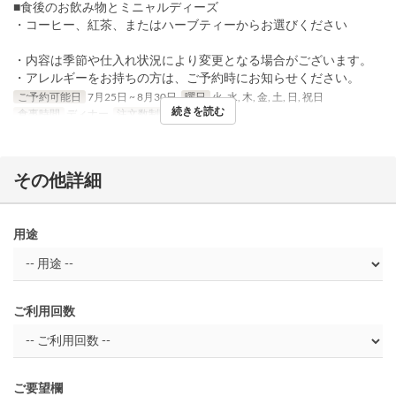
■食後のお飲み物とミニャルディーズ
・コーヒー、紅茶、またはハーブティーからお選びください
・内容は季節や仕入れ状況により変更となる場合がございます。
・アレルギーをお持ちの方は、ご予約時にお知らせください。
ご予約可能日
7月25日 ~ 8月30日
曜日
火, 水, 木, 金, 土, 日, 祝日
続きを読む
食事時間
ディナー
注文数制限
1 ~ 4
その他詳細
用途
ご利用回数
ご要望欄