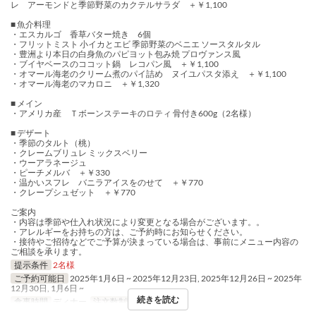
レ アーモンドと季節野菜のカクテルサラダ ＋￥1,100
■ 魚介料理
・エスカルゴ 香草バター焼き 6個
・フリットミスト 小イカとエビ 季節野菜のベニエ ソースタルタル
・豊洲より本日の白身魚のパピヨット包み焼 プロヴァンス風
・ブイヤベースのココット鍋 レコパン風 ＋￥1,100
・オマール海老のクリーム煮のパイ詰め ヌイユパスタ添え ＋￥1,100
・オマール海老のマカロニ ＋￥1,320
■ メイン
・アメリカ産 Ｔボーンステーキのロティ 骨付き600g（2名様）
■ デザート
・季節のタルト（桃）
・クレームブリュレ ミックスベリー
・ウーアラネージュ
・ピーチメルバ ＋￥330
・温かいスフレ バニラアイスをのせて ＋￥770
・クレープシュゼット ＋￥770
ご案内
・内容は季節や仕入れ状況により変更となる場合がございます。。
・アレルギーをお持ちの方は、ご予約時にお知らせください。
・接待やご招待などでご予算が決まっている場合は、事前にメニュー内容の
ご相談を承ります。
提示条件
2名様
ご予約可能日
2025年1月6日 ~ 2025年12月23日, 2025年12月26日 ~ 2025年
12月30日, 1月6日 ~
続きを読む
食事時間
ディナー
注文数制限
2 ~ 2