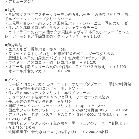
・アミューズ 2品
■ 前菜
・自家製タスマニアスモークサーモンのカルパッチョ 西洋ワサビとフィヨル
ドルビーのレモンハーブクリームソース
・三元豚と白レバーのフランス田舎風パテドカンパーニュ 季節のサラダ
・生ハムと赤肉メロンのサラダとギリシャフェタチーズ
・カリフラワーのムース 活ホタテ貝柱 キャヴィア 本日のシーフードとジュ
レ アーモンドと季節野菜のカクテルサラダ ＋￥1,100
■ 魚介料理
・エスカルゴ 香草バター焼き 6個
・フリットミスト 小イカとエビ 季節野菜のベニエ ソースタルタル
・豊洲より本日の白身魚のパピヨット包み焼 プロヴァンス風
・ブイヤベースのココット鍋 レコパン風 ＋￥1,100
・オマール海老のクリーム煮のパイ詰め ヌイユパスタ添え ＋￥1,100
・オマール海老のマカロニ ＋￥1,320
■ メイン
・仔羊鞍下肉とジャガイモのロースト オリーブタプナード 季節の緑野菜
・カナダ産鴨モモ肉のコンフィ ポテトソテー
・牛ハラミ肉のステックフリット 赤ワインソース
・シュークルート 塩漬けキャベツと豚肉・ソーセージの煮込み
・牛ホホ肉の赤ワイン煮込み ＋￥990
・国産サーロインの牛ステックフリット 150g ＋￥1,320
・国産牛フィレ肉のポワレ ポテトムース 小さな青野菜 100g ＋￥1,650
・アメリカ産 Ｔボーンステーキのロティ 骨付き600g（2名様より） ＋
￥1,980／1名様
・鴨胸肉とフォワグラのパイ包み焼き 黒トリュフのソース（2名様より）
＋￥1,980／1名様
・北海道産仔牛 骨付きロース（2名様より）＋￥2,200／1名様