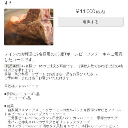
す＊
¥ 11,000
(税込)
選択する
メインの肉料理に2名様用のUS 産Tボーンビーフステーキをご用意
したコースです。
利用条件
※2名様ご一緒のご注文が可能です。（偶数人数であればご注文4名
様以上も承れます）
前菜・魚介料理・デザートはお好きな一品をお選びください。
ご予約時、または当日お選びいただけます。
🥂乾杯シャンパーニュ
■季節のアミューズ 2品
・アミューズ 2品
■ 前菜
・自家製タスマニアスモークサーモンのカルパッチョ 西洋ワサビとフィヨル
ドルビーのレモンハーブクリームソース
・三元豚と白レバーのフランス田舎風パテドカンパーニュ 季節のサラダ
・生ハムと赤肉メロンのサラダとギリシャフェタチーズ
・カリフラワーのムース 活ホタテ貝柱 キャヴィア 本日のシーフードとジュ