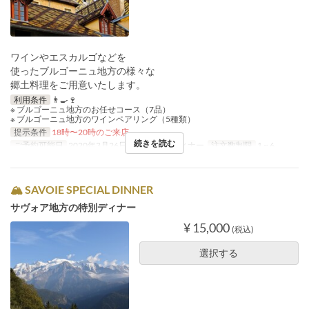
ワインやエスカルゴなどを
使ったブルゴーニュ地方の様々な
郷土料理をご用意いたします。
利用条件
👨‍🍳🍷
※ ブルゴーニュ地方のお任せコース（7品）
※ ブルゴーニュ地方のワインペアリング（5種類）
提示条件
18時〜20時のご来店
続きを読む
ご予約可能日
2020年3月26日
食事時間
ディナー
注文数制限
1 ~ 6
🏔 SAVOIE SPECIAL DINNER
サヴォア地方の特別ディナー
¥ 15,000
(税込)
選択する