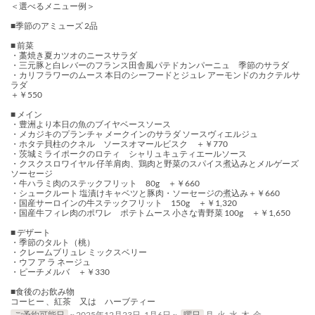
＜選べるメニュー例＞
■季節のアミューズ 2品
■ 前菜
・藁焼き夏カツオのニースサラダ
・三元豚と白レバーのフランス田舎風パテドカンパーニュ 季節のサラダ
・カリフラワーのムース 本日のシーフードとジュレ アーモンドのカクテルサ
ラダ
＋￥550
■ メイン
・豊洲より本日の魚のブイヤベースソース
・メカジキのプランチャ メークインのサラダ ソースヴィエルジュ
・ホタテ貝柱のクネル ソースオマールビスク ＋￥770
・茨城ミライポークのロティ シャリュキュティエールソース
・クスクスロワイヤル 仔羊肩肉、鶏肉と野菜のスパイス煮込みとメルゲーズ
ソーセージ
・牛ハラミ肉のステックフリット 80g ＋￥660
・シュークルート 塩漬けキャベツと豚肉・ソーセージの煮込み＋￥660
・国産サーロインの牛ステックフリット 150g ＋￥1,320
・国産牛フィレ肉のポワレ ポテトムース 小さな青野菜 100g ＋￥1,650
■ デザート
・季節のタルト（桃）
・クレームブリュレ ミックスベリー
・ウフ ア ラ ネージュ
・ピーチメルバ ＋￥330
■食後のお飲み物
コーヒー 、紅茶 又は ハーブティー
ご予約可能日
~ 2025年12月23日, 1月6日 ~
曜日
月, 火, 水, 木, 金