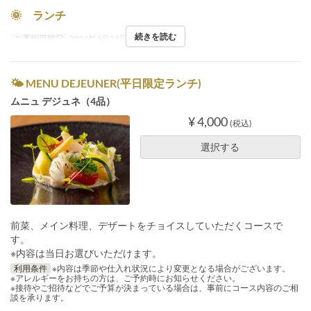
🌞 ランチ
続きを読む
ご予約可能日
2024年3月28日 ~
🌤 MENU DEJEUNER(平日限定ランチ)
ムニュ デジュネ（4品）
¥ 4,000
(税込)
選択する
前菜、メイン料理、デザートをチョイスしていただくコースで
す。
※内容は当日お選びいただけます。
利用条件
※内容は季節や仕入れ状況により変更となる場合がございます。
※アレルギーをお持ちの方は、ご予約時にお知らせください。
※接待やご招待などでご予算が決まっている場合は、事前にコース内容のご相
談を承ります。