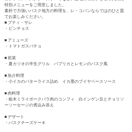
特別メニューをご用意しました。
素朴で力強いバスク地方の料理を、レ・コパンならではのひと皿
でお楽しみください。
■ プティ・サレ
・ピンチョス
■ アミューズ
・トマトガスパチョ
■ 前菜
・夏カツオの半生グリル パプリカとレモンのバスク風
■ 魚介料理
・小イカのバターライス詰め イカ墨のブイヤベースソース
■ 肉料理
・栃木ミライポークバラ肉のコンフィ 白インゲン豆とチョリソ
ーソーセージの煮込み添え
■ デザート
・バスクチーズケーキ