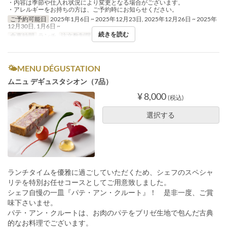
・内容は季節や仕入れ状況により変更となる場合がございます。
・アレルギーをお持ちの方は、ご予約時にお知らせください。
ご予約可能日
2025年1月6日 ~ 2025年12月23日, 2025年12月26日 ~ 2025年
12月30日, 1月6日 ~
続きを読む
食事時間
ランチ
注文数制限
1 ~ 4
🌤MENU DÉGUSTATION
ムニュ デギュスタシオン（7品）
¥ 8,000
(税込)
選択する
ランチタイムを優雅に過ごしていただくため、シェフのスペシャ
リテを特別お任せコースとしてご用意致しました。
シェフ自慢の一皿『パテ・アン・クルート』！ 是非一度、ご賞
味下さいませ。
パテ・アン・クルートは、お肉のパテをブリゼ生地で包んだ古典
的なお料理でございます。