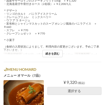
・国産牛サーロインのステーキフリット150g ＋￥1,320
・北海道産仔牛骨付きロース（2名様）＋￥2,200/1人
＊デザート
・リンゴのタルト バニラアイスクリーム
・クレームブリュレ ミックスベリー
・ウフ ア ラ ネージュ
・富有柿とシャインマスカットのスープ オレンジ風味のバニラアイス ＋
￥660
・スフレ ＋￥770
・クレープシュゼット ＋￥770
＊小菓子
（食材の入荷状況によりまして、料理内容の変更がございます。予めご了承
下さいませ。）
続きを読む
ご予約可能日
1月10日 ~ 1月19日
食事時間
ディナー
注文数制限
1 ~ 4
🌙MENU HOMARD
メニュー オマール（7品）
¥ 9,320
(税込)
選択する