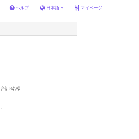
ヘルプ
日本語
マイページ
合計8名様
す。
。
）