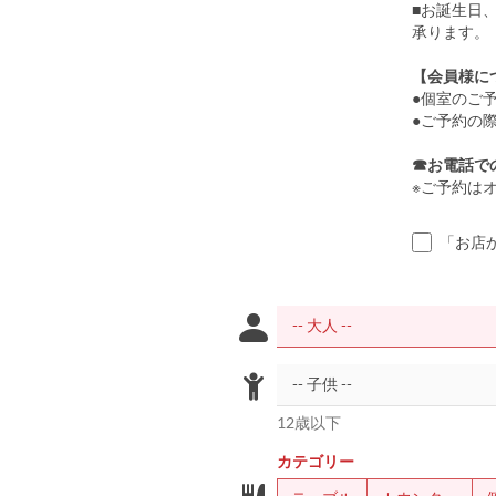
■お誕生日
承ります。
【会員様に
●個室のご
●ご予約の際
☎お電話で
※ご予約は
「お店
12歳以下
カテゴリー