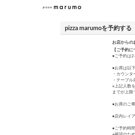
pizza marumoを予約する
お店からの
【ご予約に
●ご予約は
●お席は以
・カウンタ
・テーブル
※上記人数
までが上限
●お席のご
●店内レイ
●ご予約時
※確認のた