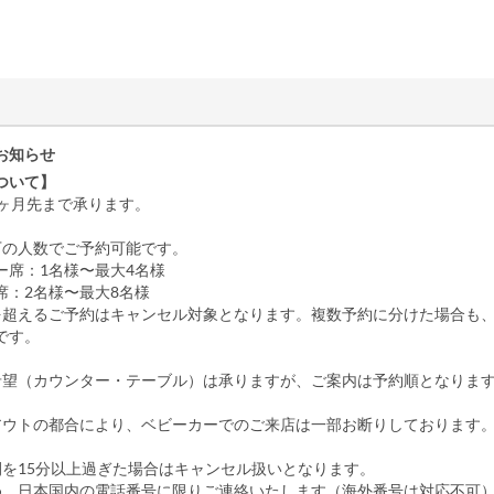
お知らせ
ついて】
2ヶ月先まで承ります。
下の人数でご予約可能です。
ー席：1名様〜最大4名様
席：2名様〜最大8名様
を超えるご予約はキャンセル対象となります。複数予約に分けた場合も、
です。
希望（カウンター・テーブル）は承りますが、ご案内は予約順となりま
アウトの都合により、ベビーカーでのご来店は一部お断りしております
間を15分以上過ぎた場合はキャンセル扱いとなります。
め、日本国内の電話番号に限りご連絡いたします（海外番号は対応不可