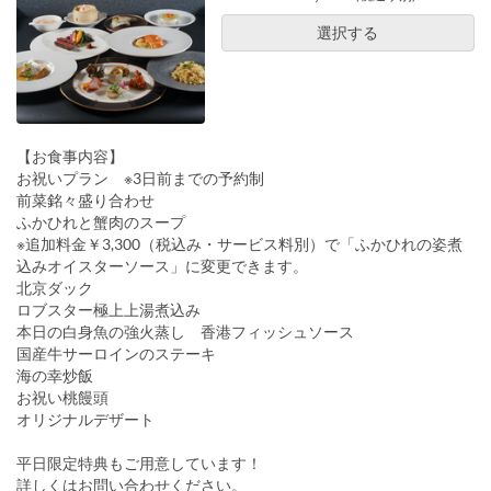
選択する
【お食事内容】
お祝いプラン ※3日前までの予約制
前菜銘々盛り合わせ
ふかひれと蟹肉のスープ
※追加料金￥3,300（税込み・サービス料別）で「ふかひれの姿煮
込みオイスターソース」に変更できます。
北京ダック
ロブスター極上上湯煮込み
本日の白身魚の強火蒸し 香港フィッシュソース
国産牛サーロインのステーキ
海の幸炒飯
お祝い桃饅頭
オリジナルデザート
平日限定特典もご用意しています！
詳しくはお問い合わせください。