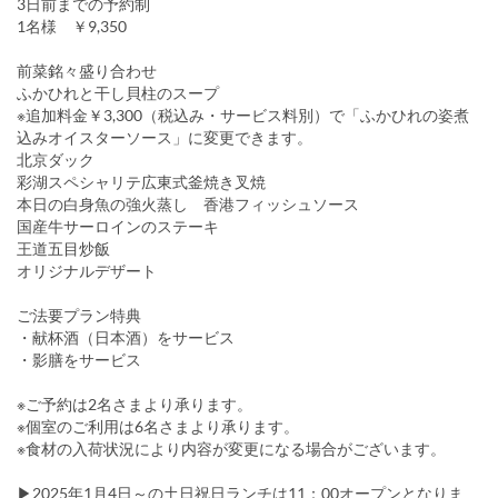
3日前までの予約制
1名様 ￥9,350
前菜銘々盛り合わせ
ふかひれと干し貝柱のスープ
※追加料金￥3,300（税込み・サービス料別）で「ふかひれの姿煮
込みオイスターソース」に変更できます。
北京ダック
彩湖スペシャリテ広東式釜焼き叉焼
本日の白身魚の強火蒸し 香港フィッシュソース
国産牛サーロインのステーキ
王道五目炒飯
オリジナルデザート
ご法要プラン特典
・献杯酒（日本酒）をサービス
・影膳をサービス
※ご予約は2名さまより承ります。
※個室のご利用は6名さまより承ります。
※食材の入荷状況により内容が変更になる場合がございます。
▶2025年1月4日～の土日祝日ランチは11：00オープンとなりま