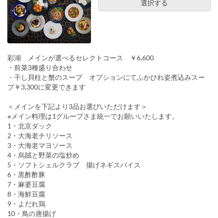
選択する
彩湖 メインが選べるセレクトコース ￥6,600
・前菜3種盛り合わせ
・干し貝柱と蟹のスープ オプションにてふかひれ姿煮込みスー
プ￥3,300に変更できます
＜メインを下記より3品お選びいただけます＞
※メイン料理は1グループさま統一でお願いいたします。
1・北京ダック
2・大海老チリソース
3・大海老マヨソース
4・烏賊と野菜の塩炒め
5・ソフトシェルクラブ 揚げネギスパイス
6・黒酢酢豚
7・麻婆豆腐
8・海鮮豆腐
9・よだれ鶏
10・鳥の唐揚げ