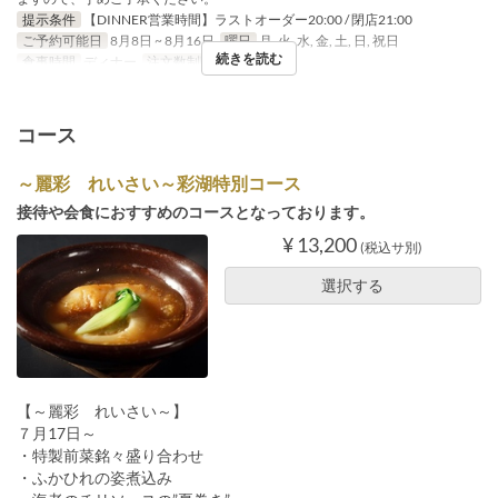
提示条件
【DINNER営業時間】ラストオーダー20:00 / 閉店21:00
ご予約可能日
8月8日 ~ 8月16日
曜日
月, 火, 水, 金, 土, 日, 祝日
続きを読む
食事時間
ディナー
注文数制限
2 ~
コース
～麗彩 れいさい～彩湖特別コース
接待や会食におすすめのコースとなっております。
¥ 13,200
(税込サ別)
選択する
【～麗彩 れいさい～】
７月17日～
・特製前菜銘々盛り合わせ
・ふかひれの姿煮込み