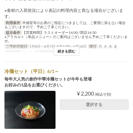
※食材の入荷状況により表記の料理内容と異なる場合がございま
す。
利用条件
半個室等のお席のご指定につきましては、ご要望に添えない場合
もございますので、予めご了承ください。
提示条件
【営業時間】ラストオーダー14:00 / 閉店14:30
※アラカルト（単品メニュー）のご案内はございません予めご了承くださいま
せ。
ご予約可能日
5月8日 ~ 8月7日, 8月17日 ~ 9月18日
曜日
月, 火, 水, 金
続きを読む
食事時間
ランチ
注文数制限
1 ~
冷麺セット（平日）6/1～
毎年大人気の創作中華冷麺セットが今年も登場
お好みの1品をお選びください。
¥ 2,200
(税込サ別)
選択する