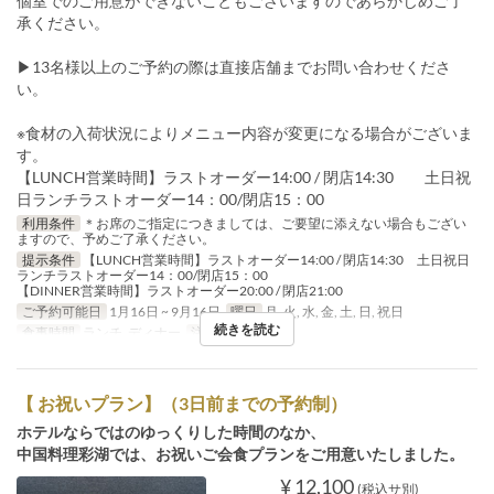
個室でのご用意ができないこともございますのであらかじめご了
承ください。
▶13名様以上のご予約の際は直接店舗までお問い合わせくださ
い。
※食材の入荷状況によりメニュー内容が変更になる場合がございま
す。
【LUNCH営業時間】ラストオーダー14:00 / 閉店14:30 土日祝
日ランチラストオーダー14：00/閉店15：00
利用条件
＊お席のご指定につきましては、ご要望に添えない場合もござい
ますので、予めご了承ください。
提示条件
【LUNCH営業時間】ラストオーダー14:00 / 閉店14:30 土日祝日
ランチラストオーダー14：00/閉店15：00
【DINNER営業時間】ラストオーダー20:00 / 閉店21:00
ご予約可能日
1月16日 ~ 9月16日
曜日
月, 火, 水, 金, 土, 日, 祝日
続きを読む
食事時間
ランチ, ディナー
注文数制限
1 ~
【 お祝いプラン】（3日前までの予約制）
ホテルならではのゆっくりした時間のなか、
中国料理彩湖では、お祝いご会食プランをご用意いたしました。
¥ 12,100
(税込サ別)