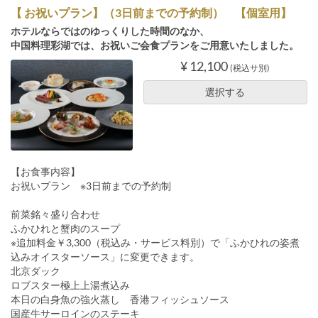
【 お祝いプラン】（3日前までの予約制） 【個室用】
ホテルならではのゆっくりした時間のなか、
中国料理彩湖では、お祝いご会食プランをご用意いたしました。
¥ 12,100
(税込サ別)
選択する
【お食事内容】
お祝いプラン ※3日前までの予約制
前菜銘々盛り合わせ
ふかひれと蟹肉のスープ
※追加料金￥3,300（税込み・サービス料別）で「ふかひれの姿煮
込みオイスターソース」に変更できます。
北京ダック
ロブスター極上上湯煮込み
本日の白身魚の強火蒸し 香港フィッシュソース
国産牛サーロインのステーキ