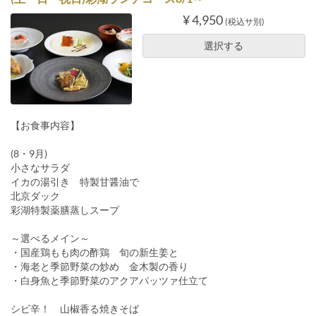
¥ 4,950
(税込サ別)
選択する
【お食事内容】
(8・9月)
小さなサラダ
イカの湯引き 特製甘醤油で
北京ダック
彩湖特製薬膳蒸しスープ
～選べるメイン～
・国産鶏もも肉の酢鶏 旬の新生姜と
・海老と季節野菜の炒め 金木製の香り
・白身魚と季節野菜のアクアパッツァ仕立て
シビ辛！ 山椒香る焼きそば