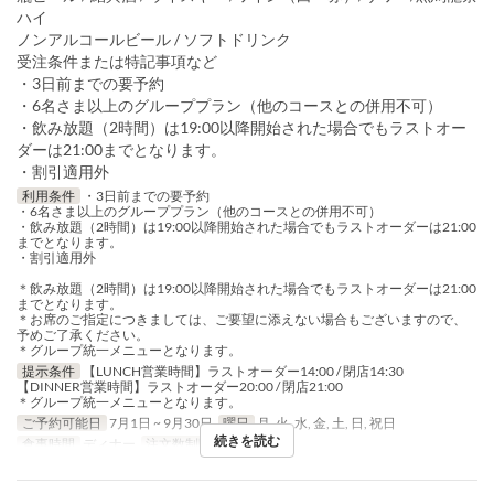
ハイ
ノンアルコールビール / ソフトドリンク
受注条件または特記事項など
・3日前までの要予約
・6名さま以上のグループプラン（他のコースとの併用不可）
・飲み放題（2時間）は19:00以降開始された場合でもラストオー
ダーは21:00までとなります。
・割引適用外
利用条件
・3日前までの要予約
・6名さま以上のグループプラン（他のコースとの併用不可）
・飲み放題（2時間）は19:00以降開始された場合でもラストオーダーは21:00
までとなります。
・割引適用外
＊飲み放題（2時間）は19:00以降開始された場合でもラストオーダーは21:00
までとなります。
＊お席のご指定につきましては、ご要望に添えない場合もございますので、
予めご了承ください。
＊グループ統一メニューとなります。
提示条件
【LUNCH営業時間】ラストオーダー14:00 / 閉店14:30
【DINNER営業時間】ラストオーダー20:00 / 閉店21:00
＊グループ統一メニューとなります。
ご予約可能日
7月1日 ~ 9月30日
曜日
月, 火, 水, 金, 土, 日, 祝日
続きを読む
食事時間
ディナー
注文数制限
6 ~ 12