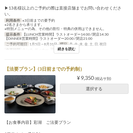
▶13名様以上のご予約の際は直接店舗までお問い合わせくださ
い。
利用条件
※3日前までの要予約
※2名さまから承ります。
※特別メニューの為、その他の割引・特典の併用はできません。
提示条件
【LUNCH営業時間】ラストオーダー14:00 / 閉店14:30
【DINNER営業時間】ラストオーダー20:00 / 閉店21:00
ご予約可能日
1月5日 ~ 8月31日
曜日
月, 火, 水, 金, 土, 日, 祝日
続きを読む
食事時間
ランチ, ディナー
注文数制限
2 ~
【法要プラン】(3日前までの予約制）
¥ 9,350
(税込サ別)
選択する
【お食事内容】彩湖 ご法要プラン