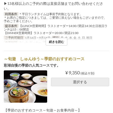
▶13名様以上のご予約の際は直接店舗までお問い合わせくださ
い。
利用条件
＊平日ランチタイムは事前予約制となります。
＊お席のご指定につきましては、ご要望に添えない場合もございますので、
予めご了承ください。
提示条件
【LUNCH営業時間】ラストオーダー14:00 / 閉店14:30土日祝日ラ
ンチは15：00閉店
【DINNER営業時間】ラストオーダー20:00 / 閉店21:00
ご予約可能日
1月16日 ~ 9月16日
曜日
月, 火, 水, 金, 土, 日, 祝日
続きを読む
食事時間
ランチ, ディナー
注文数制限
2 ~
～旬遊 しゅんゆう～季節のおすすめコース
彩湖自慢の季節の人気コースです。
¥ 9,350
(税込サ別)
選択する
【季節のおすすめコース～旬遊～お食事内容～】