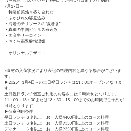
【～麗彩 れいさい～】※平日ランチは前日までの予約制
7月17日～
・特製前菜銘々盛り合わせ
・ふかひれの姿煮込み
・海老のチリソースの”夏巻き”
・真鯛の中国ピクルス煮込み
・国産牛サーロイン
・おくら翡翠酸辣湯麵
・オリジナルデザート
※食材の入荷状況により表記の料理内容と異なる場合がございま
す。
▶2025年1月4日～の土日祝日ランチは11：00オープンとなりま
す。
土日祝日ランチ個室ご利用のお客さまは２時間制となります。
11：00～13：00または13：30～15：00までのお時間でご予約が
可能となります。
▶個室利用条件
平日ランチ ６名以上 お一人様4400円以上のコース料理
土日ランチ ６名以上 お一人様9350円以上のコース料理
ディナー ６名以上 お一人様9350円以上のコース料理