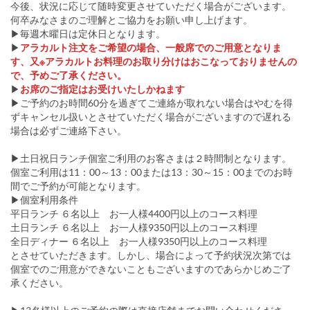
今後、状況に応じて随時変更させていただく場合がございます。
何卒みなさまのご理解とご協力をお願い申し上げます。
▶毎週木曜日は定休日となります。
▶
アラカルト注文をご希望の場合、一般席でのご用意となりま
す、又※アラカルトお料理のお取り分けはおこなっておりませんの
で、予めご了承ください。
▶
お席のご指定はお受けいたしかねます
▶ご予約のお時間60分を過ぎてご連絡が取れない場合はやむを得
ずキャンセル扱いとさせていただく場合がございますので遅れる
場合は必ずご連絡下さい。
▶土日祝日ランチ個室ご利用のお客さまは２時間制となります。
個室ご利用は11：00～13：00または13：30～15：00までのお時
間でご予約が可能となります。
▶個室利用条件
平日ランチ ６名以上 お一人様4400円以上のコース料理
土日ランチ ６名以上 お一人様9350円以上のコース料理
全日ディナー ６名以上 お一人様9350円以上のコース料理
とさせていただきます。しかし、場合によって予約状況次第では
個室でのご用意ができないこともございますのであらかじめご了
承ください。