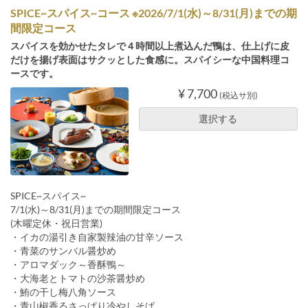
SPICE~スパイス~コース ※2026/7/1(水)～8/31(月)までの期
間限定コース
スパイスを効かせたタレで４時間以上煮込んだ鴨は、仕上げに皮
だけを揚げ表面はサクッとした食感に。スパイシーな中国料理コ
ースです。
¥ 7,700
(税込サ別)
選択する
SPICE~スパイス~
7/1(水)～8/31(月)までの期間限定コース
(木曜定休・祝日営業)
・イカの湯引き自家製辣油の甘辛ソース
・青菜のサンバル醤炒め
・アロマダック～香酥鴨～
・大海老とトマトの沙茶醤炒め
・鮪の干し梅八角ソース
・青山椒香るさっぱり冷やしそば