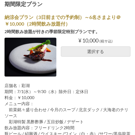
期間限定プラン
納涼会プラン（3日前までの予約制）～6名さまより＠
￥10,000（2時間飲み放題付）
2時間飲み放題が付きの季節限定特別プランです。
¥ 10,000
(税サ込)
選択する
店舗名：彩湖
期間：7/1(水）～9/30（水）除外日：定休日
料金：￥10,000
メニュー内容：
前菜銘々盛り合わせ / 今月のスープ / 北京ダック / 大海老のチリ
ソース
彩湖特製 黒酢酢豚 / 五目炒飯 / デザート
飲み放題内容：フリードリンク2時間
瓶ビール / 紹興酒 / ウイスキー /ワイン（白・赤）/サワー/黒烏龍茶