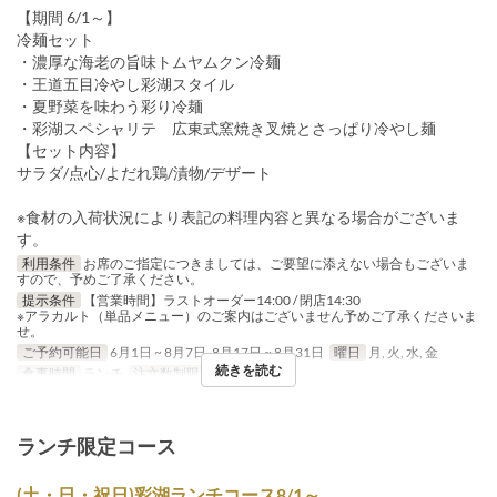
【期間 6/1～】
冷麺セット
・濃厚な海老の旨味トムヤムクン冷麺
・王道五目冷やし彩湖スタイル
・夏野菜を味わう彩り冷麺
・彩湖スペシャリテ 広東式窯焼き叉焼とさっぱり冷やし麺
【セット内容】
サラダ/点心/よだれ鶏/漬物/デザート
※食材の入荷状況により表記の料理内容と異なる場合がございま
す。
利用条件
お席のご指定につきましては、ご要望に添えない場合もございま
すので、予めご了承ください。
提示条件
【営業時間】ラストオーダー14:00 / 閉店14:30
※アラカルト（単品メニュー）のご案内はございません予めご了承くださいま
せ。
ご予約可能日
6月1日 ~ 8月7日, 8月17日 ~ 8月31日
曜日
月, 火, 水, 金
続きを読む
食事時間
ランチ
注文数制限
1 ~ 10
ランチ限定コース
(土・日・祝日)彩湖ランチコース8/1～