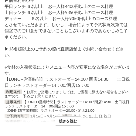
▶個室利用条件
平日ランチ ６名以上 お一人様4400円以上のコース料理
土日ランチ ６名以上 お一人様9350円以上のコース料理
ディナー ６名以上 お一人様9350円以上のコース料理
とさせていただきます。しかし、場合によって予約状況次第では
個室でのご用意ができないこともございますのであらかじめご了
承ください。
▶13名様以上のご予約の際は直接店舗までお問い合わせくださ
い。
※食材の入荷状況によりメニュー内容が変更になる場合がございま
す。
【LUNCH営業時間】ラストオーダー14:00 / 閉店14:30 土日祝
日ランチラストオーダー14：00/閉店15：00
利用条件
＊お席のご指定につきましては、ご要望に添えない場合もござい
ますので、予めご了承ください。
提示条件
【LUNCH営業時間】ラストオーダー14:00 / 閉店14:30 土日祝日
ランチラストオーダー14：00/閉店15：00
【DINNER営業時間】ラストオーダー20:00 / 閉店21:00
ご予約可能日
1月16日 ~ 9月16日
曜日
月, 火, 水, 金, 土, 日, 祝日
続きを読む
食事時間
ランチ, ディナー
注文数制限
5 ~