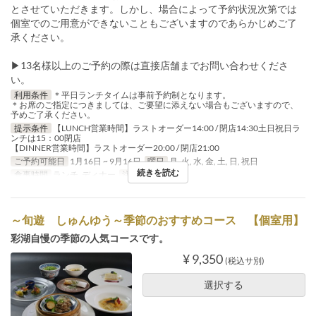
とさせていただきます。しかし、場合によって予約状況次第では
個室でのご用意ができないこともございますのであらかじめご了
承ください。
▶13名様以上のご予約の際は直接店舗までお問い合わせくださ
い。
利用条件
＊平日ランチタイムは事前予約制となります。
＊お席のご指定につきましては、ご要望に添えない場合もございますので、
予めご了承ください。
提示条件
【LUNCH営業時間】ラストオーダー14:00 / 閉店14:30土日祝日ラ
ンチは15：00閉店
【DINNER営業時間】ラストオーダー20:00 / 閉店21:00
ご予約可能日
1月16日 ~ 9月16日
曜日
月, 火, 水, 金, 土, 日, 祝日
続きを読む
食事時間
ランチ, ディナー
注文数制限
4 ~
～旬遊 しゅんゆう～季節のおすすめコース 【個室用】
彩湖自慢の季節の人気コースです。
¥ 9,350
(税込サ別)
選択する