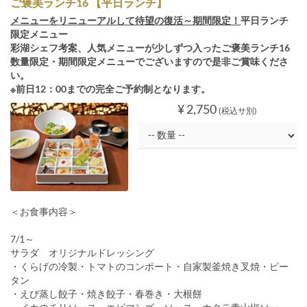
ご褒美ランチ16 【平日ランチ】
メニューをリニューアルして待望の復活～期間限定！
平日ランチ
限定メニュー
彩湖シェフ考案、人気メニューが少しずつ入ったご褒美ランチ16
数量限定・期間限定メニューでございますので是非ご賞味くださ
い。
※前日12：00までの完全ご予約制となります。
¥ 2,750
(税込サ別)
＜お食事内容＞
7/1～
サラダ オリジナルドレッシング
・くらげの冷製・トマトのコンポート・自家製釜焼き叉焼・ピー
タン
・えび蒸し餃子・焼き餃子・春巻き・大根餅