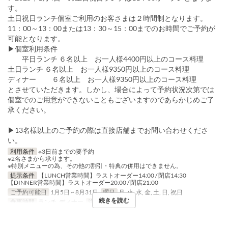
す。
土日祝日ランチ個室ご利用のお客さまは２時間制となります。
11：00～13：00または13：30～15：00までのお時間でご予約が
可能となります。
▶個室利用条件
平日ランチ ６名以上 お一人様4400円以上のコース料理
土日ランチ ６名以上 お一人様9350円以上のコース料理
ディナー ６名以上 お一人様9350円以上のコース料理
とさせていただきます。しかし、場合によって予約状況次第では
個室でのご用意ができないこともございますのであらかじめご了
承ください。
▶13名様以上のご予約の際は直接店舗までお問い合わせくださ
い。
利用条件
※3日前までの要予約
※2名さまから承ります。
※特別メニューの為、その他の割引・特典の併用はできません。
提示条件
【LUNCH営業時間】ラストオーダー14:00 / 閉店14:30
【DINNER営業時間】ラストオーダー20:00 / 閉店21:00
ご予約可能日
1月5日 ~ 8月31日
曜日
月, 火, 水, 金, 土, 日, 祝日
続きを読む
食事時間
ランチ, ディナー
注文数制限
2 ~