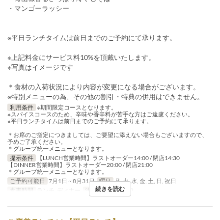
・マンゴーラッシー
※平日ランチタイムは前日までのご予約にて承ります。
※上記料金にサービス料10%を頂戴いたします。
※写真はイメージです
＊食材の入荷状況により内容が変更になる場合がございます。
※特別メニューの為、その他の割引・特典の併用はできません。
利用条件
※期間限定コースとなります。
※スパイスコースのため、辛味や香辛料が苦手な方はご遠慮ください。
※平日ランチタイムは前日までのご予約にて承ります。
＊お席のご指定につきましては、ご要望に添えない場合もございますので、
予めご了承ください。
＊グループ統一メニューとなります。
提示条件
【LUNCH営業時間】ラストオーダー14:00 / 閉店14:30
【DINNER営業時間】ラストオーダー20:00 / 閉店21:00
＊グループ統一メニューとなります。
ご予約可能日
7月1日 ~ 8月31日
曜日
月, 火, 水, 金, 土, 日, 祝日
続きを読む
食事時間
ランチ, ディナー
注文数制限
1 ~ 12