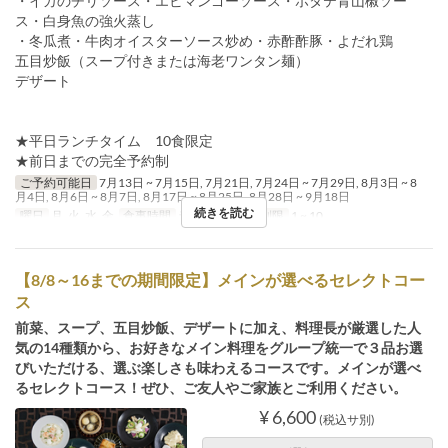
・イカのチリソース・エビマンゴーソース・ホタテ青山椒ソー
ス・白身魚の強火蒸し
・冬瓜煮・牛肉オイスターソース炒め・赤酢酢豚・よだれ鶏
五目炒飯（スープ付きまたは海老ワンタン麺）
デザート
★平日ランチタイム 10食限定
★前日までの完全予約制
ご予約可能日
7月13日 ~ 7月15日, 7月21日, 7月24日 ~ 7月29日, 8月3日 ~ 8
月4日, 8月6日 ~ 8月7日, 8月17日 ~ 8月25日, 8月28日 ~ 9月18日
続きを読む
曜日
月, 火, 水, 金
食事時間
ランチ
注文数制限
1 ~ 10
【8/8～16までの期間限定】メインが選べるセレクトコー
ス
前菜、スープ、五目炒飯、デザートに加え、料理長が厳選した人
気の14種類から、お好きなメイン料理をグループ統一で３品お選
びいただける、選ぶ楽しさも味わえるコースです。メインが選べ
るセレクトコース！ぜひ、ご友人やご家族とご利用ください。
¥ 6,600
(税込サ別)