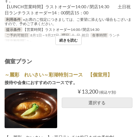
す。
【LUNCH営業時間】ラストオーダー14:00 / 閉店14:30 土日祝
日ランチラストオーダー14：00閉店15：00
利用条件
※お席のご指定につきましては、ご要望に添えない場合もございま
すので、予めご了承ください。
提示条件
【営業時間】ラストオーダー14:00 / 閉店14:30
ご予約可能日
8月1日 ~ 9月27日
曜日
土, 日, 祝日
食事時間
ランチ
続きを読む
注文数制限
2 ~
個室プラン
～麗彩 れいさい～彩湖特別コース 【個室用】
接待や会食におすすめのコースです。
¥ 13,200
(税込サ別)
選択する