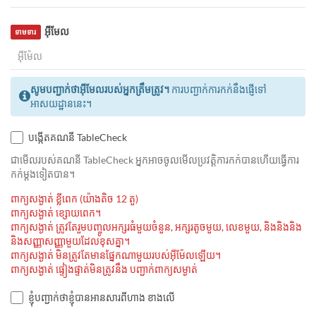
អ៊ីមែល
ទាមទារ
សូមបញ្ជាក់ថាអ៊ីមែលរបស់អ្នកត្រឹមត្រូវ។
ការបញ្ជាក់ការកក់នឹងផ្ញើទៅ
អាសយដ្ឋាននេះ។
បង្កើតគណនី TableCheck
ជាមេីលរបស់គណនី TableCheck អ្នកអាចចូលមើលប្រវត្តិការកក់បានហើយធ្វើការ
កក់ម្ដងទៀតបាន។
ពាក្យសង្ងាត់ ខ្លីពេក (យ៉ាងតិច 12 តួ)
ពាក្យសង្ងាត់ ខ្សោយពេក។
ពាក្យសង្ងាត់ ត្រូវតែរួមបញ្ចូលអក្សរធំមួយចំនួន, អក្សរតូចមួយ, លេខមួយ, និងនិងនិង
និងសញ្ញាសញ្ញាមួយដែលខុសគ្នា។
ពាក្យសង្ងាត់ មិនត្រូវតែមានផ្នែកណាមួយរបស់អ៊ីម៉ែលឡើយ។
ពាក្យសង្ងាត់ ផ្ទៀងផ្ទាត់មិនត្រូវនឹង បញ្ជាក់ពាក្យសម្ងាត់
ខ្ញុំបញ្ជាក់ថាខ្ញុំបានអានសារពីហាង ខាងលើ