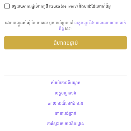
ទទួលយកការផ្តល់ពាក្យពី Itsuka (delivery) និងហាងដែលពាក់ព័ន្ធ
ដោយបញ្ចូនសំណុំបែបបទនេះ អ្នកយល់ព្រមទៅ
លក្ខខណ្ឌ និងគោលនយោបាយពាក់
ព័ន្ធ
នេះ។
សំរាប់ភោជនីយដ្ឋាន
លក្ខខណ្ឌសេវា
គោលការណ៍ភាពឯកជន
គោរពបង់ប្រាក់
ការស្វែងរកភោជនីយដ្ឋាន