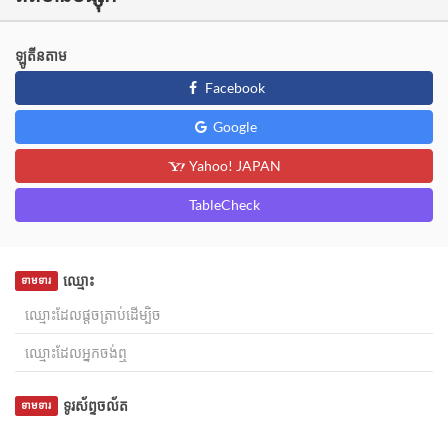
ឡូតីនតាម
Facebook
Google
Yahoo! JAPAN
TableCheck
ឈ្មោះ
ទាមទារ
ទូរស័ព្ទចល័ត
ទាមទារ