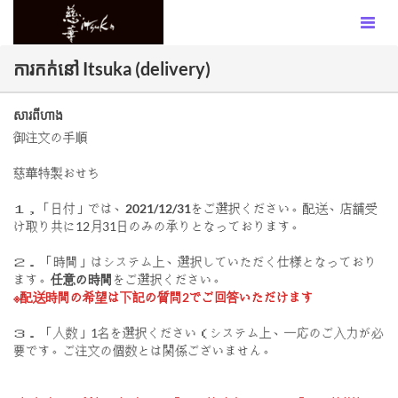
ការកក់នៅ Itsuka (delivery)
សារពីហាង
御注文の手順
慈華特製おせち
１，「日付」では、
2021/12/31
をご選択ください。配送、店舗受
け取り共に12月31日のみの承りとなっております。
２． 「時間」はシステム上、選択していただく仕様となっており
ます。
任意の時間
をご選択ください。
※配送時間の希望は下記の質問2でご回答いただけます
３． 「人数」1名を選択ください（システム上、一応のご入力が必
要です。ご注文の個数とは関係ございません。