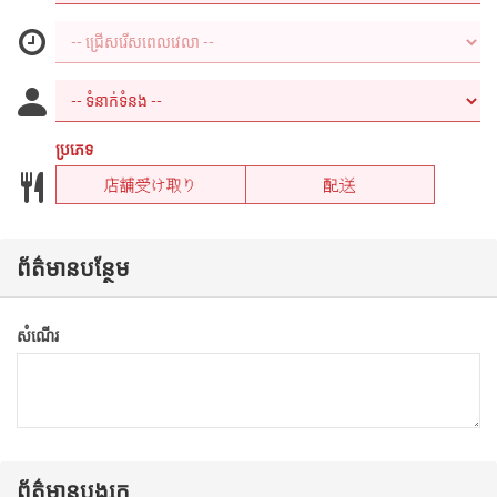
ប្រភេទ
店舗受け取り
配送
ព័ត៌មានបន្ថែម
សំណើរ
ព័ត៌មានបង្សុក