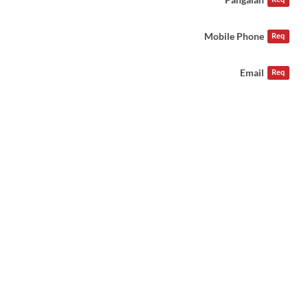
Mobile Phone
Req
Email
Req