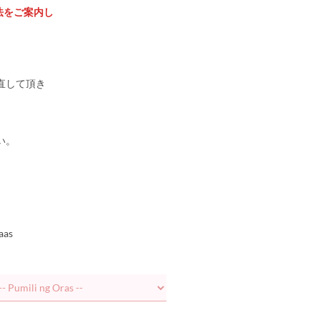
法をご案内し
直して頂き
い。
aas