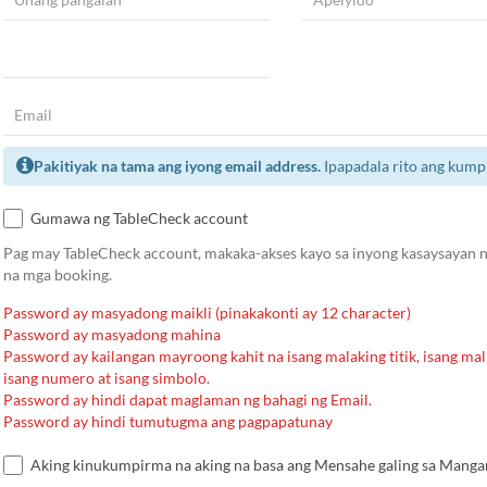
Pakitiyak na tama ang iyong email address.
Ipapadala rito ang kump
Gumawa ng TableCheck account
Pag may TableCheck account, makaka-akses kayo sa inyong kasaysayan ng
na mga booking.
Password ay masyadong maikli (pinakakonti ay 12 character)
Password ay masyadong mahina
Password ay kailangan mayroong kahit na isang malaking titik, isang malii
isang numero at isang simbolo.
Password ay hindi dapat maglaman ng bahagi ng Email.
Password ay hindi tumutugma ang pagpapatunay
Aking kinukumpirma na aking na basa ang Mensahe galing sa Mangang