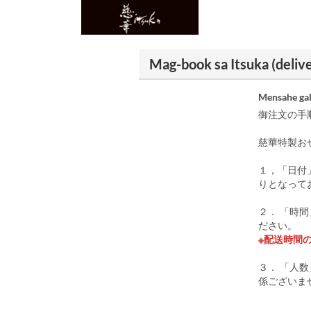
Mag-book sa Itsuka (deliv
Mensahe gal
御注文の手
慈華特製お
１，「日付
りとなって
２． 「時
ださい。
※配送時間
３． 「人
係ございま