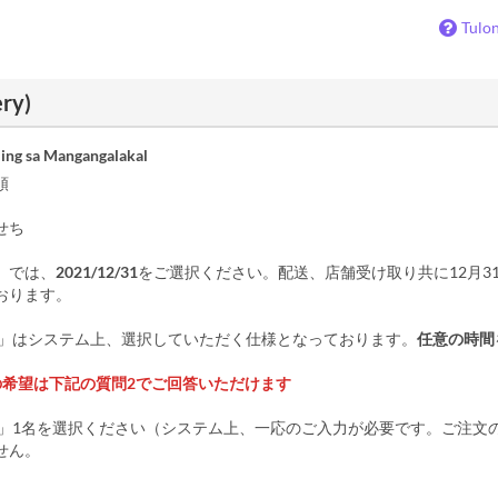
Tulo
ery)
ing sa Mangangalakal
順
せち
」では、
2021/12/31
をご選択ください。配送、店舗受け取り共に12月3
おります。
間」はシステム上、選択していただく仕様となっております。
任意の時間
の希望は下記の質問2でご回答いただけます
数」1名を選択ください（システム上、一応のご入力が必要です。ご注文
せん。