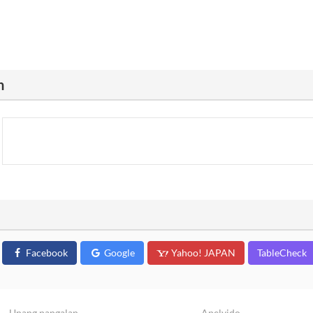
n
Facebook
Google
Yahoo! JAPAN
TableCheck