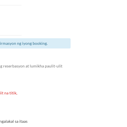
irmasyon ng iyong booking.
 reserbasyon at lumikha paulit-ulit
t na titik,
alakal sa itaas