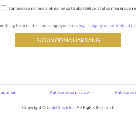
Tumanggap ng mga alok galing sa Itsuka (delivery) at sa mga group r
umite ng form na ito, sumasang-ayon ka sa
mga kaugnay na tuntunin at p
tuntunan
Patakaran sa privacy
Patakaran 
Copyright ©
TableCheck Inc.
All Rights Reserved.