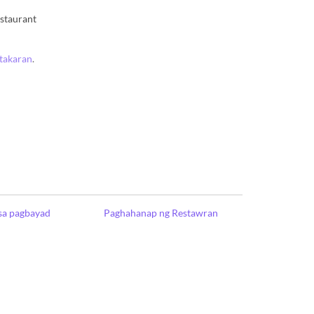
estaurant
atakaran
.
sa pagbayad
Paghahanap ng Restawran