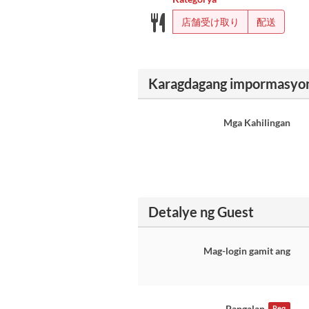
店舗受け取り
配送
Karagdagang impormasyo
Mga Kahilingan
Detalye ng Guest
Mag-login gamit ang
Pangalan
Req