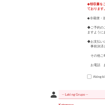
◆領収書を
ております
◆冷蔵便・
◆ご予約の
ますように
◆お支払い
事前決済と
その他ご希
お電話 お問
Aking k
Kategorya