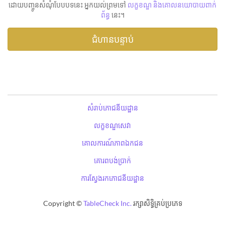
ដោយបញ្ចូនសំណុំបែបបទនេះ អ្នកយល់ព្រមទៅ
លក្ខខណ្ឌ និងគោលនយោបាយពាក់
ព័ន្ធ
នេះ។
សំរាប់ភោជនីយដ្ឋាន
លក្ខខណ្ឌសេវា
គោលការណ៍ភាពឯកជន
គោរពបង់ប្រាក់
ការស្វែងរកភោជនីយដ្ឋាន
Copyright ©
TableCheck Inc.
រក្សាសិទ្ធិគ្រប់ប្រភេទ