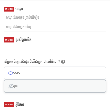
ឈ្មោះ
ទាមទារ
ទូរស័ព្ទចល័ត
ទាមទារ
តើអ្នកចង់ឲ្យយើងជូនដំណឹងអ្នកដោយវិធីណា?
SMS
គ្មាន
អ៊ីមែល
ទាមទារ