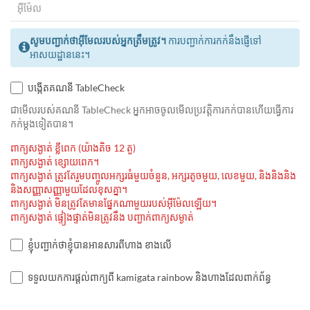
សូមបញ្ជាក់ថាអ៊ីមែលរបស់អ្នកត្រឹមត្រូវ។
ការបញ្ជាក់ការកក់នឹងផ្ញើទៅ
អាសយដ្ឋាននេះ។
បង្កើតគណនី TableCheck
ជាមេីលរបស់គណនី TableCheck អ្នកអាចចូលមើលប្រវត្តិការកក់បានហើយធ្វើការ
កក់ម្ដងទៀតបាន។
ពាក្យសង្ងាត់ ខ្លីពេក (យ៉ាងតិច 12 តួ)
ពាក្យសង្ងាត់ ខ្សោយពេក។
ពាក្យសង្ងាត់ ត្រូវតែរួមបញ្ចូលអក្សរធំមួយចំនួន, អក្សរតូចមួយ, លេខមួយ, និងនិងនិង
និងសញ្ញាសញ្ញាមួយដែលខុសគ្នា។
ពាក្យសង្ងាត់ មិនត្រូវតែមានផ្នែកណាមួយរបស់អ៊ីម៉ែលឡើយ។
ពាក្យសង្ងាត់ ផ្ទៀងផ្ទាត់មិនត្រូវនឹង បញ្ជាក់ពាក្យសម្ងាត់
ខ្ញុំបញ្ជាក់ថាខ្ញុំបានអានសារពីហាង ខាងលើ
ទទួលយកការផ្តល់ពាក្យពី kamigata rainbow និងហាងដែលពាក់ព័ន្ធ