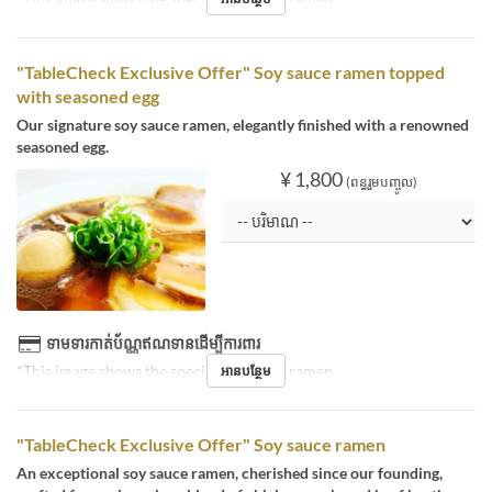
"TableCheck Exclusive Offer" Soy sauce ramen topped
with seasoned egg
Our signature soy sauce ramen, elegantly finished with a renowned
seasoned egg.
¥ 1,800
(ពន្ធរួមបញ្ចូល)
ទាមទារកាត់ប័ណ្ណឥណទានដើម្បីការពារ
*This image shows the special soy sauce ramen.
អានបន្ថែម
"TableCheck Exclusive Offer" Soy sauce ramen
An exceptional soy sauce ramen, cherished since our founding,