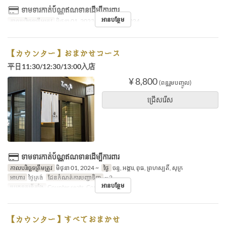
ទាមទារកាត់ប័ណ្ណឥណទានដើម្បីការពារ
អានបន្ថែម
កាលបរិច្ឆេទត្រឹមត្រូវ
មិថុនា 01, 2023 ~ ឧសភា 31, 2024
【カウンター】おまかせコース
平日11:30/12:30/13:00入店
¥ 8,800
(ពន្ធរួមបញ្ចូល)
ជ្រើសរើស
ទាមទារកាត់ប័ណ្ណឥណទានដើម្បីការពារ
កាលបរិច្ឆេទត្រឹមត្រូវ
មិថុនា 01, 2024 ~
ថ្ងៃ
ចន្ទ, អង្គារ, ពុធ, ព្រហស្បតិ៍, សុក្រ
អាហារ
ថ្ងៃត្រង់
ដែនកំណត់ការបញ្ជាទិញ
~ 2
អានបន្ថែម
ប្រភេទកន្រ្ត័តាំង
Counter seats, Counter seats
【カウンター】すべておまかせ