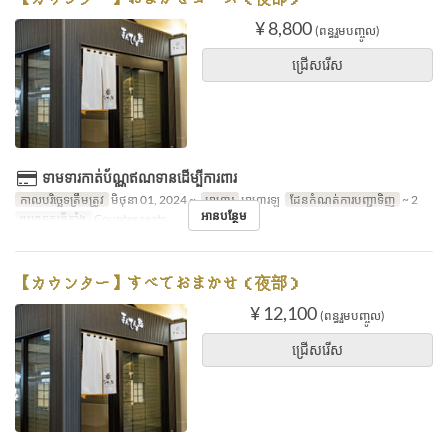
¥ 8,800
(ពន្ធរួមបញ្ចូល)
ជ្រើសរើស
ទាមទារកាត់ប័ណ្ណឥណទានដើម្បីការពារ
កាលបរិច្ឆេទត្រឹមត្រូវ
មិថុនា 01, 2024 ~
អាហារ
អាហារឡ
ដែនកំណត់ការបញ្ជាទិញ
~ 2
អានបន្ថែម
ប្រភេទកន្រ្ត័តាំង
Counter seats
【カウンター】すべておまかせ（夜部）
¥ 12,100
(ពន្ធរួមបញ្ចូល)
ជ្រើសរើស