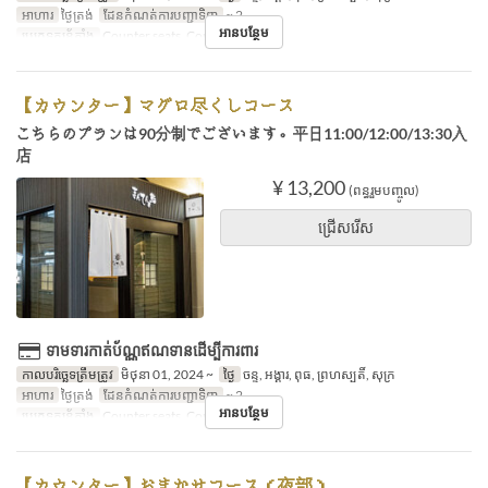
អាហារ
ថ្ងៃត្រង់
ដែនកំណត់ការបញ្ជាទិញ
~ 2
អានបន្ថែម
ប្រភេទកន្រ្ត័តាំង
Counter seats, Counter seats
【カウンター】マグロ尽くしコース
こちらのプランは90分制でございます。平日11:00/12:00/13:30入
店
¥ 13,200
(ពន្ធរួមបញ្ចូល)
ជ្រើសរើស
ទាមទារកាត់ប័ណ្ណឥណទានដើម្បីការពារ
កាលបរិច្ឆេទត្រឹមត្រូវ
មិថុនា 01, 2024 ~
ថ្ងៃ
ចន្ទ, អង្គារ, ពុធ, ព្រហស្បតិ៍, សុក្រ
អាហារ
ថ្ងៃត្រង់
ដែនកំណត់ការបញ្ជាទិញ
~ 2
អានបន្ថែម
ប្រភេទកន្រ្ត័តាំង
Counter seats, Counter seats
【カウンター】おまかせコース（夜部）