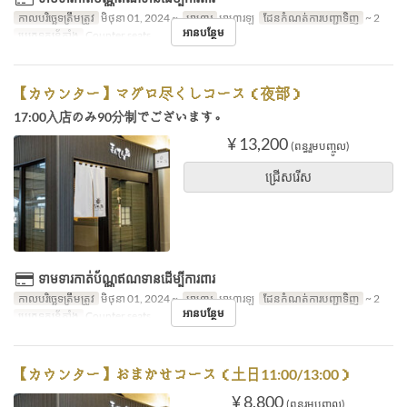
កាលបរិច្ឆេទត្រឹមត្រូវ
មិថុនា 01, 2024 ~
អាហារ
អាហារឡ
ដែនកំណត់ការបញ្ជាទិញ
~ 2
អានបន្ថែម
ប្រភេទកន្រ្ត័តាំង
Counter seats
【カウンター】マグロ尽くしコース（夜部）
17:00入店のみ90分制でございます。
¥ 13,200
(ពន្ធរួមបញ្ចូល)
ជ្រើសរើស
ទាមទារកាត់ប័ណ្ណឥណទានដើម្បីការពារ
កាលបរិច្ឆេទត្រឹមត្រូវ
មិថុនា 01, 2024 ~
អាហារ
អាហារឡ
ដែនកំណត់ការបញ្ជាទិញ
~ 2
អានបន្ថែម
ប្រភេទកន្រ្ត័តាំង
Counter seats
【カウンター】おまかせコース（土日11:00/13:00）
¥ 8,800
(ពន្ធរួមបញ្ចូល)