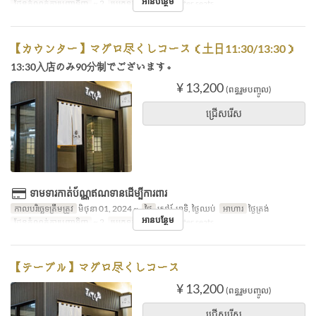
អានបន្ថែម
ដែនកំណត់ការបញ្ជាទិញ
~ 2
ប្រភេទកន្រ្ត័តាំង
Counter seats
【カウンター】マグロ尽くしコース（土日11:30/13:30）
13:30入店のみ90分制でございます。
¥ 13,200
(ពន្ធរួមបញ្ចូល)
ជ្រើសរើស
ទាមទារកាត់ប័ណ្ណឥណទានដើម្បីការពារ
កាលបរិច្ឆេទត្រឹមត្រូវ
មិថុនា 01, 2024 ~
ថ្ងៃ
សៅរ៍, អាទិ, ថ្ងៃឈប់
អាហារ
ថ្ងៃត្រង់
អានបន្ថែម
ដែនកំណត់ការបញ្ជាទិញ
~ 2
ប្រភេទកន្រ្ត័តាំង
Counter seats
【テーブル】マグロ尽くしコース
¥ 13,200
(ពន្ធរួមបញ្ចូល)
ជ្រើសរើស