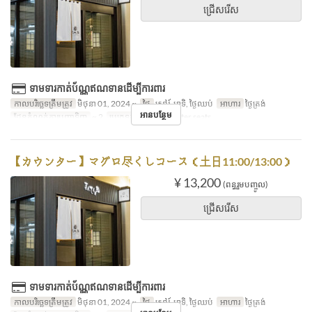
ជ្រើសរើស
ទាមទារកាត់ប័ណ្ណឥណទានដើម្បីការពារ
កាលបរិច្ឆេទត្រឹមត្រូវ
មិថុនា 01, 2024 ~
ថ្ងៃ
សៅរ៍, អាទិ, ថ្ងៃឈប់
អាហារ
ថ្ងៃត្រង់
អានបន្ថែម
ដែនកំណត់ការបញ្ជាទិញ
~ 2
ប្រភេទកន្រ្ត័តាំង
Counter seats
【カウンター】マグロ尽くしコース（土日11:00/13:00）
¥ 13,200
(ពន្ធរួមបញ្ចូល)
ជ្រើសរើស
ទាមទារកាត់ប័ណ្ណឥណទានដើម្បីការពារ
កាលបរិច្ឆេទត្រឹមត្រូវ
មិថុនា 01, 2024 ~
ថ្ងៃ
សៅរ៍, អាទិ, ថ្ងៃឈប់
អាហារ
ថ្ងៃត្រង់