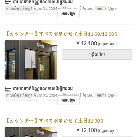
ទាមទារកាត់ប័ណ្ណឥណទានដើម្បីការពារ
កាលបរិច្ឆេទត្រឹមត្រូវ
មិថុនា 01, 2024 ~
ថ្ងៃ
សៅរ៍, អាទិ, ថ្ងៃឈប់
អាហារ
ថ្ងៃត្រង់
អានបន្ថែម
ដែនកំណត់ការបញ្ជាទិញ
~ 2
ប្រភេទកន្រ្ត័តាំង
Counter seats
【カウンター】すべておまかせ（土日11:00/13:00）
¥ 12,100
(ពន្ធរួមបញ្ចូល)
ជ្រើសរើស
ទាមទារកាត់ប័ណ្ណឥណទានដើម្បីការពារ
កាលបរិច្ឆេទត្រឹមត្រូវ
មិថុនា 01, 2024 ~
ថ្ងៃ
សៅរ៍, អាទិ, ថ្ងៃឈប់
អាហារ
ថ្ងៃត្រង់
អានបន្ថែម
ដែនកំណត់ការបញ្ជាទិញ
~ 2
ប្រភេទកន្រ្ត័តាំង
Counter seats
【カウンター】すべておまかせ（土日11:30）
¥ 12,100
(ពន្ធរួមបញ្ចូល)