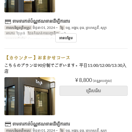
ទាមទារកាត់ប័ណ្ណឥណទានដើម្បីការពារ
កាលបរិច្ឆេទត្រឹមត្រូវ
មិថុនា 01, 2024 ~
ថ្ងៃ
ចន្ទ, អង្គារ, ពុធ, ព្រហស្បតិ៍, សុក្រ
អាហារ
ថ្ងៃត្រង់
ដែនកំណត់ការបញ្ជាទិញ
~ 2
អានបន្ថែម
ប្រភេទកន្រ្ត័តាំង
Counter seats, Counter seats
【カウンター】おまかせコース
こちらのプランは90分制でございます。平日11:00/12:00/13:30入
店
¥ 8,800
(ពន្ធរួមបញ្ចូល)
ជ្រើសរើស
ទាមទារកាត់ប័ណ្ណឥណទានដើម្បីការពារ
កាលបរិច្ឆេទត្រឹមត្រូវ
មិថុនា 01, 2024 ~
ថ្ងៃ
ចន្ទ, អង្គារ, ពុធ, ព្រហស្បតិ៍, សុក្រ