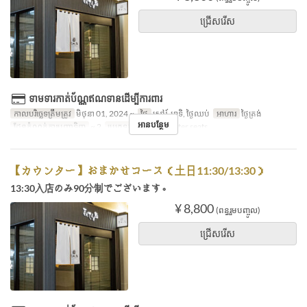
ជ្រើសរើស
ទាមទារកាត់ប័ណ្ណឥណទានដើម្បីការពារ
កាលបរិច្ឆេទត្រឹមត្រូវ
មិថុនា 01, 2024 ~
ថ្ងៃ
សៅរ៍, អាទិ, ថ្ងៃឈប់
អាហារ
ថ្ងៃត្រង់
អានបន្ថែម
ដែនកំណត់ការបញ្ជាទិញ
~ 2
ប្រភេទកន្រ្ត័តាំង
Counter seats
【カウンター】おまかせコース（土日11:30/13:30）
13:30入店のみ90分制でございます。
¥ 8,800
(ពន្ធរួមបញ្ចូល)
ជ្រើសរើស