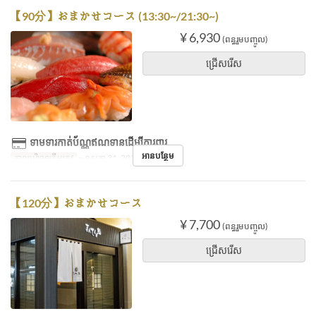
【90分】おまかせコース (13:30~/21:30~)
¥ 6,930
(ពន្ធរួមបញ្ចូល)
ជ្រើសរើស
ទាមទារកាត់ប័ណ្ណឥណទានដើម្បីការពារ
អានបន្ថែម
កាលបរិច្ឆេទត្រឹមត្រូវ
~ ឧសភា 31, 2023
【120分】おまかせコース
¥ 7,700
(ពន្ធរួមបញ្ចូល)
ជ្រើសរើស