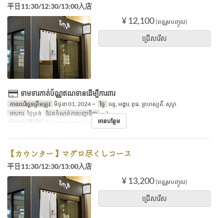
平日11:30/12:30/13:00入店
¥ 12,100
(ពន្ធរួមបញ្ចូល)
ជ្រើសរើស
ទាមទារកាត់ប័ណ្ណឥណទានដើម្បីការពារ
កាលបរិច្ឆេទត្រឹមត្រូវ
មិថុនា 01, 2024 ~
ថ្ងៃ
ចន្ទ, អង្គារ, ពុធ, ព្រហស្បតិ៍, សុក្រ
អាហារ
ថ្ងៃត្រង់
ដែនកំណត់ការបញ្ជាទិញ
~ 2
អានបន្ថែម
ប្រភេទកន្រ្ត័តាំង
Counter seats, Counter seats
【カウンター】マグロ尽くしコース
平日11:30/12:30/13:00入店
¥ 13,200
(ពន្ធរួមបញ្ចូល)
ជ្រើសរើស