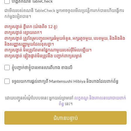
បង្កើតគណនី TableCheck
ជាមេីលរបស់គណនី TableCheck អ្នកអាចចូលមើលប្រវត្តិការកក់បានហើយធ្វើការ
កក់ម្ដងទៀតបាន។
ពាក្យសង្ងាត់ ខ្លីពេក (យ៉ាងតិច 12 តួ)
ពាក្យសង្ងាត់ ខ្សោយពេក។
ពាក្យសង្ងាត់ ត្រូវតែរួមបញ្ចូលអក្សរធំមួយចំនួន, អក្សរតូចមួយ, លេខមួយ, និងនិងនិង
និងសញ្ញាសញ្ញាមួយដែលខុសគ្នា។
ពាក្យសង្ងាត់ មិនត្រូវតែមានផ្នែកណាមួយរបស់អ៊ីម៉ែលឡើយ។
ពាក្យសង្ងាត់ ផ្ទៀងផ្ទាត់មិនត្រូវនឹង បញ្ជាក់ពាក្យសម្ងាត់
ខ្ញុំបញ្ជាក់ថាខ្ញុំបានអានសារពីហាង ខាងលើ
ទទួលយកការផ្តល់ពាក្យពី Mantensushi Hibiya និងហាងដែលពាក់ព័ន្ធ
ដោយបញ្ចូនសំណុំបែបបទនេះ អ្នកយល់ព្រមទៅ
លក្ខខណ្ឌ និងគោលនយោបាយពាក់
ព័ន្ធ
នេះ។