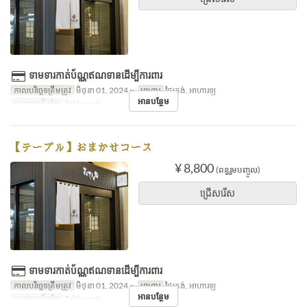
ទាមទារកាត់ប័ណ្ណឥណទានដើម្បីការពារ
កាលបរិច្ឆេទត្រឹមត្រូវ
មិថុនា 01, 2024 ~
អាហារ
ថ្ងៃត្រង់, អាហារឡ
អានបន្ថែម
ប្រភេទកន្រ្ត័តាំង
Table seats
【テーブル】おまかせコース
¥ 8,800
(ពន្ធរួមបញ្ចូល)
ជ្រើសរើស
ទាមទារកាត់ប័ណ្ណឥណទានដើម្បីការពារ
កាលបរិច្ឆេទត្រឹមត្រូវ
មិថុនា 01, 2024 ~
អាហារ
ថ្ងៃត្រង់, អាហារឡ
អានបន្ថែម
ប្រភេទកន្រ្ត័តាំង
Table seats