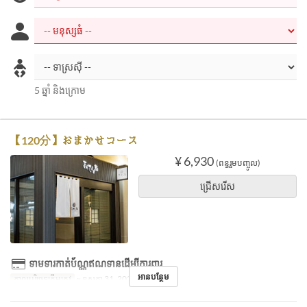
5 ឆ្នាំ និងក្រោម
【120分】おまかせコース
¥ 6,930
(ពន្ធរួមបញ្ចូល)
ជ្រើសរើស
ទាមទារកាត់ប័ណ្ណឥណទានដើម្បីការពារ
អានបន្ថែម
កាលបរិច្ឆេទត្រឹមត្រូវ
~ ឧសភា 31, 2023