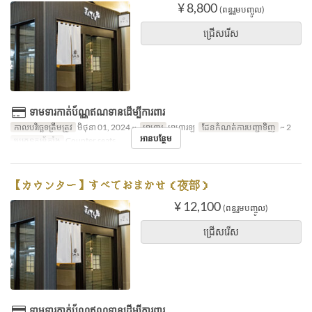
¥ 8,800
(ពន្ធរួមបញ្ចូល)
ជ្រើសរើស
ទាមទារកាត់ប័ណ្ណឥណទានដើម្បីការពារ
កាលបរិច្ឆេទត្រឹមត្រូវ
មិថុនា 01, 2024 ~
អាហារ
អាហារឡ
ដែនកំណត់ការបញ្ជាទិញ
~ 2
អានបន្ថែម
ប្រភេទកន្រ្ត័តាំង
Counter seats
【カウンター】すべておまかせ（夜部）
¥ 12,100
(ពន្ធរួមបញ្ចូល)
ជ្រើសរើស
ទាមទារកាត់ប័ណ្ណឥណទានដើម្បីការពារ