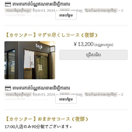
ទាមទារកាត់ប័ណ្ណឥណទានដើម្បីការពារ
កាលបរិច្ឆេទត្រឹមត្រូវ
មិថុនា 01, 2024 ~
អាហារ
អាហារឡ
ដែនកំណត់ការបញ្ជាទិញ
~ 2
អានបន្ថែម
ប្រភេទកន្រ្ត័តាំង
Counter seats
【カウンター】マグロ尽くしコース（夜部）
¥ 13,200
(ពន្ធរួមបញ្ចូល)
ជ្រើសរើស
ទាមទារកាត់ប័ណ្ណឥណទានដើម្បីការពារ
កាលបរិច្ឆេទត្រឹមត្រូវ
មិថុនា 01, 2024 ~
អាហារ
អាហារឡ
ដែនកំណត់ការបញ្ជាទិញ
~ 2
អានបន្ថែម
ប្រភេទកន្រ្ត័តាំង
Counter seats
【カウンター】おまかせコース（夜部）
17:00入店のみ90分制でございます。