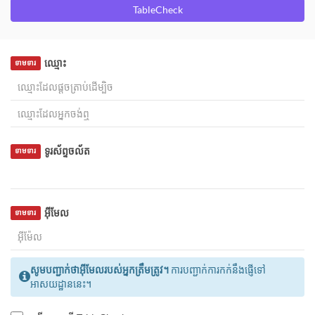
TableCheck
ឈ្មោះ
ទាមទារ
ទូរស័ព្ទចល័ត
ទាមទារ
អ៊ីមែល
ទាមទារ
សូមបញ្ជាក់ថាអ៊ីមែលរបស់អ្នកត្រឹមត្រូវ។
ការបញ្ជាក់ការកក់នឹងផ្ញើទៅ
អាសយដ្ឋាននេះ។