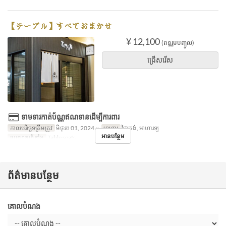
【テーブル】すべておまかせ
¥ 12,100
(ពន្ធរួមបញ្ចូល)
ជ្រើសរើស
ទាមទារកាត់ប័ណ្ណឥណទានដើម្បីការពារ
កាលបរិច្ឆេទត្រឹមត្រូវ
មិថុនា 01, 2024 ~
អាហារ
ថ្ងៃត្រង់, អាហារឡ
អានបន្ថែម
ប្រភេទកន្រ្ត័តាំង
Table seats
ព័ត៌មានបន្ថែម
គោលបំណង