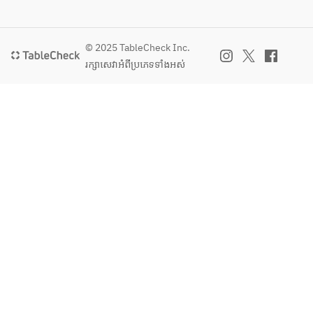
© 2025 TableCheck Inc.
រក្សាសេវា​អំពីប្រភេទទាំងអស់