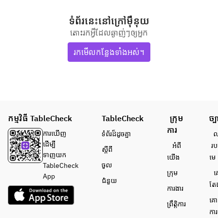
ទំព័រនេះ​នៅ​ក្រៅ​ម៉ឺនុយ
តោះរកអ្វីដែលឆ្ងាញ់ៗឲ្យអ្នក
រកមើលកន្លែងទាំងអស់។
កម្មវិធី TableCheck
TableCheck
ក្រុម
ច្ប
ការ
ការ​ឃើញ
ទំព័រ​ដ៏ដូចគ្នា
លក
ដើម្បី​
អំពី​
រប
ស្តីពី
ទាញយក
យើង
មេ
ចូល
TableCheck
ក្រុម
គ
App
ជំនួយ
តែ
ការងារ
គោ
ព្រឹត្តិការ
ការ