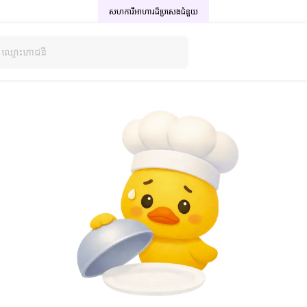
សហការីអាហារដ៏ប្រសេង
ជំនួយ