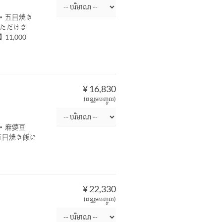
・五目焼き
いただけま
1,000
¥ 16,830
(ពន្ធរួមបញ្ចូល)
・麻婆豆
五目焼き飯に
¥ 22,330
(ពន្ធរួមបញ្ចូល)