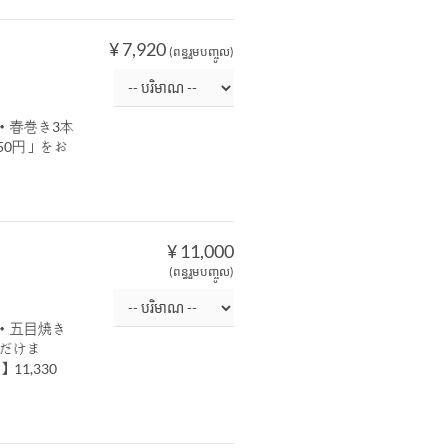
¥ 7,920
(ពន្ធរួមបញ្ចូល)
・春巻き3本
50円」をお
¥ 11,000
(ពន្ធរួមបញ្ចូល)
・五目焼き
ただけま
1,330