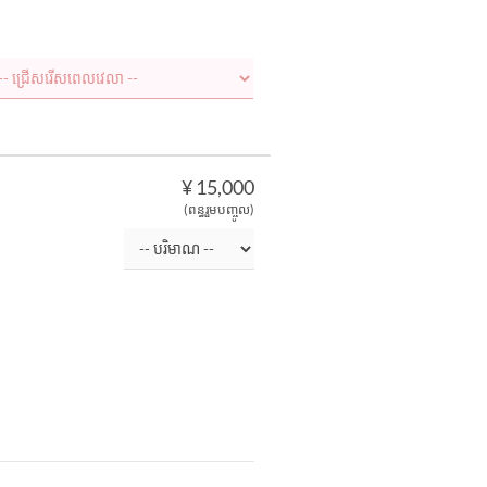
¥ 15,000
(ពន្ធរួមបញ្ចូល)