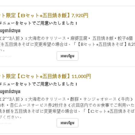
ト限定【Ｂセット※五目焼き飯】7,920円
メニューをセットでご用意いたしました！
រទូទាត់ជាមុន
（2～3人前）：大海老のチリソース・麻婆豆腐・ 五目焼き飯・餃子6個 
飯を五目焼きそばに変更希望の場合は、「【Bセット※五目焼きそば】8,2
い。
អានបន្ថែម
់, អាហារឡ
ト限定【Ｃセット※五目焼き飯】11,000円
メニューをセットでご用意いたしました！
រទូទាត់ជាមុន
（2～3人前）：大海老のチリソース・酢豚・チンジャオロース（牛肉）
3本 ・杏仁ムースサービス券2枚付き（次回店内でのお食事でご利用い
焼き飯を五目焼きそばに変更希望の場合は、「【Ｃセット※五目焼きそば】1
びください。
អានបន្ថែម
់, អាហារឡ