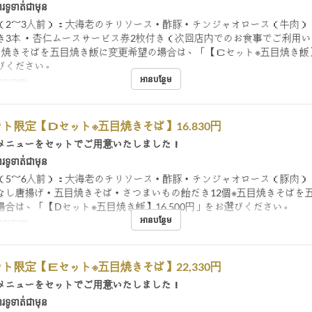
រទូទាត់ជាមុន
（2～3人前）：大海老のチリソース・酢豚・チンジャオロース（牛肉）
き3本 ・杏仁ムースサービス券2枚付き（次回店内でのお食事でご利用
目焼きそばを五目焼き飯に変更希望の場合は、「【Ｃセット※五目焼き飯】1
びください。
អានបន្ថែម
់, អាហារឡ
ト限定【Ｄセット※五目焼きそば】16.830円
メニューをセットでご用意いたしました！
រទូទាត់ជាមុន
（5～6人前）：大海老のチリソース・酢豚・チンジャオロース（豚肉）
なし唐揚げ・五目焼きそば・さつまいもの飴だき12個※五目焼きそばを
場合は、「【Dセット※五目焼き飯】16,500円」をお選びください。
អានបន្ថែម
់, អាហារឡ
ト限定【Ｅセット※五目焼きそば】22,330円
メニューをセットでご用意いたしました！
រទូទាត់ជាមុន