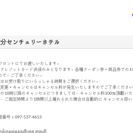
up) - 大分センチュリーホテル
階フロントにてお渡しいたします。
はクレジットカード決済のみとなります。各種クーポン券・商品券での
ので、ご了承ください。
間はお受け取りにいらっしゃる時間をご選択ください。
の変更・キャンセルはキャンセル料が発生いたしますのでご了承くださ
日の10時以降のキャンセルにつきましては、キャンセル料100％頂戴い
く、ご指定時間より1時間以上遅れられた場合は自動的に キャンセル扱
。
号：097-537-4613
ាក់ថាខ្ញុំបានអានសារពីហាង ខាងលើ