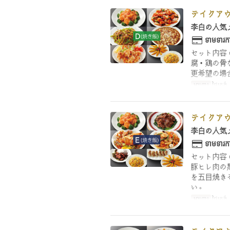
テイクアウ
李白の人気
ទាមទារកា
セット内容
腐・鶏の骨
更希望の場
អាហារ
ថ្ងៃត្រង
テイクアウ
李白の人気
ទាមទារកា
セット内容
豚ヒレ肉の
を五目焼き
い。
អាហារ
ថ្ងៃត្រង