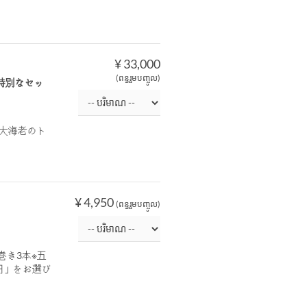
¥ 33,000
(ពន្ធរួមបញ្ចូល)
特別なセッ
・大海老のト
¥ 4,950
(ពន្ធរួមបញ្ចូល)
巻き3本※五
円」をお選び