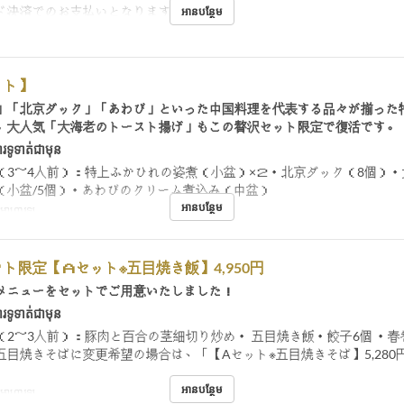
ド決済でのお支払いとなります。
អានបន្ថែម
ット】
」「北京ダック」「あわび」といった中国料理を代表する品々が揃った
。大人気「大海老のトースト揚げ」もこの贅沢セット限定で復活です。
រទូទាត់ជាមុន
（3～4人前）：特上ふかひれの姿煮（小盆）×２・北京ダック（8個）
（小盆/5個）・あわびのクリーム煮込み（中盆）
អានបន្ថែម
់, អាហារឡ
ト限定【Ａセット※五目焼き飯】4,950円
メニューをセットでご用意いたしました！
រទូទាត់ជាមុន
（2～3人前）：豚肉と百合の茎細切り炒め・ 五目焼き飯・餃子6個 ・春
五目焼きそばに変更希望の場合は、「【Aセット※五目焼きそば】5,280
អានបន្ថែម
់, អាហារឡ