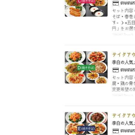
ទាមទារកា
セット内容
そば・春巻
す。）※五
円」をお選
អាហារ
ថ្ងៃត្រង
テイクアウ
李白の人気
ទាមទារកា
セット内容
腐・鶏の骨
変更希望の
អាហារ
ថ្ងៃត្រង
テイクアウ
李白の人気
ទាមទារកា