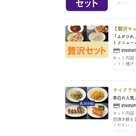
＊事前カー
【贅沢セ
「ふかひれ
トメニュー
ទាមទារកា
セット内容
ースト揚げ
អាហារ
ថ្ងៃត្រង
テイクアウ
李白の人気
ទាមទារកា
セット内容
目焼き飯を
ください。
អាហារ
ថ្ងៃត្រង