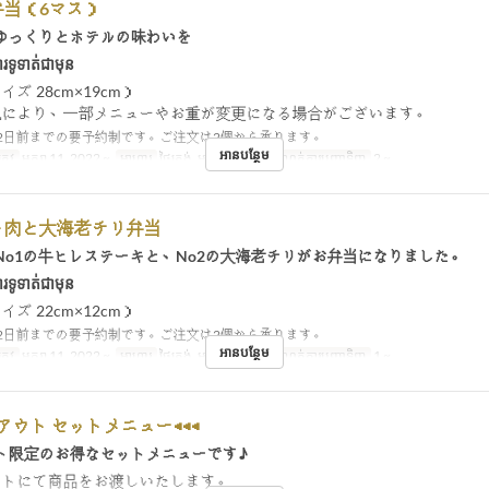
弁当（6マス）
ゆっくりとホテルの味わいを
រទូទាត់ជាមុន
ズ 28cm×19cm）
況により、一部メニューやお重が変更になる場合がございます。
2日前までの要予約制です。ご注文は2個から承ります。
អានបន្ថែម
្រូវ
មករា 11, 2022 ~
អាហារ
ថ្ងៃត្រង់, អាហារឡ
ដែនកំណត់ការបញ្ជាទិញ
2 ~
レ肉と大海老チリ弁当
No1の牛ヒレステーキと、No2の大海老チリがお弁当になりました。
រទូទាត់ជាមុន
ズ 22cm×12cm）
2日前までの要予約制です。ご注文は2個から承ります。
អានបន្ថែម
្រូវ
មករា 11, 2022 ~
អាហារ
ថ្ងៃត្រង់, អាហារឡ
ដែនកំណត់ការបញ្ជាទិញ
1 ~
クアウト セットメニュー◀◀◀
ト限定のお得なセットメニューです♪
ントにて商品をお渡しいたします。