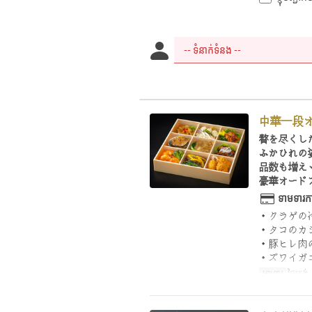
中華一段
贅を尽くし
ふかひれの
品数も増え
豪華オード
ទាមទារកា
・クラゲの
・タコのカ
・豚ヒレ肉
・ズワイガ
អាហារ
ថ្ងៃត្រង