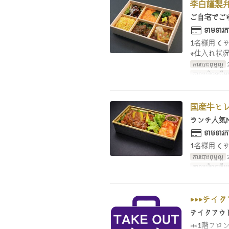
李白謹製
ご自宅でご
ទាមទារកា
1名様用（サイ
※仕入れ状
ការបោះពុម្ពល្អ
កាលបរិច្ឆេទត្រឹមត
国産牛ヒ
ランチ人気
ទាមទារកា
1名様用（サイ
ការបោះពុម្ពល្អ
កាលបរិច្ឆេទត្រឹមត
▶▶▶テイ
テイクアウ
＊1階フロ