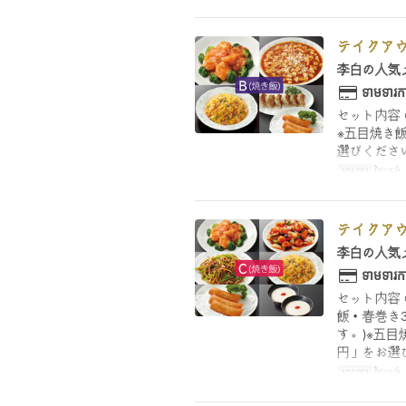
テイクアウ
李白の人気
ទាមទារកា
セット内容
※五目焼き
選びくださ
អាហារ
ថ្ងៃត្រង
テイクアウ
李白の人気
ទាមទារកា
セット内容
飯・春巻き
す。)※五目
円」をお選
អាហារ
ថ្ងៃត្រង