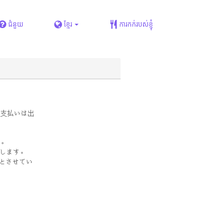
ជំនួយ
ខ្មែរ
ការកក់របស់ខ្ញុំ
お支払いは出
い。
たします。
いとさせてい