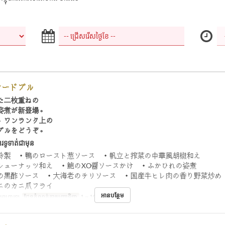
オードブル
た二枚重ねの
姿煮が新登場。
、ワンランク上の
ブルをどうぞ。
រទូទាត់ជាមុន
冷製 ・鴨のロースト葱ソース ・帆立と搾菜の中華風胡椒和え
シューナッツ和え ・鮑のXO醤ソースかけ ・ふかひれの姿煮
の黒酢ソース ・大海老のチリソース ・国産牛ヒレ肉の香り野菜炒め
ニのカニ爪フライ
អានបន្ថែម
់, អាហារឡ
ដែនកំណត់ការបញ្ជាទិញ
1 ~ 10