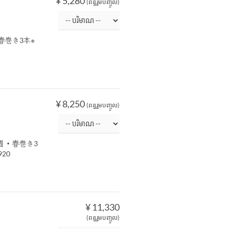
¥ 5,280
(ពន្ធរួមបញ្ចូល)
春巻き3本※
¥ 8,250
(ពន្ធរួមបញ្ចូល)
 ・春巻き3
20
¥ 11,330
(ពន្ធរួមបញ្ចូល)