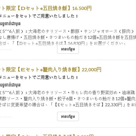
ト限定【Ｄセット※五目焼き飯】16.500円
メニューをセットでご用意いたしました！
រទូទាត់ជាមុន
（5～6人前）：大海老のチリソース・酢豚・チンジャオロース（豚肉）
なし唐揚げ・五目焼き飯・さつまいもの飴だき12個※五目焼き飯を五目
合は、「【Dセット※五目焼きそば】16,830円」をお選びください。
អានបន្ថែម
់, អាហារឡ
ト限定【Ｅセット※蟹肉入り焼き飯】22,000円
メニューをセットでご用意いたしました！
រទូទាត់ជាមុន
（5～6人前）：大海老のチリソース・牛ヒレ肉の香り野菜炒め・油淋鶏
黒酢ソース・蟹肉入り焼き飯・餃子6個・さつまいもの飴だき12個※蟹
そばに変更希望の場合は、「【Eセット※五目焼きそば】22,330円」を
អានបន្ថែម
់, អាហារឡ