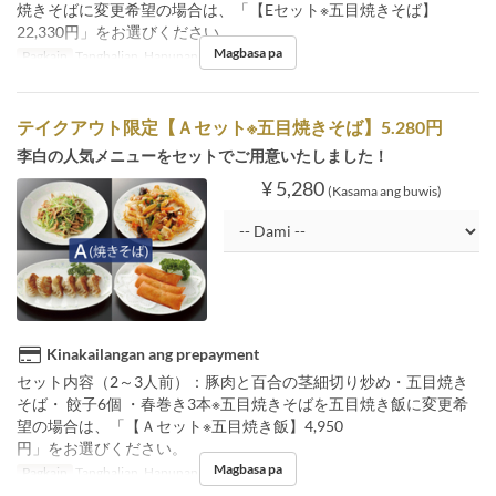
焼きそばに変更希望の場合は、「【Eセット※五目焼きそば】
22,330円」をお選びください。
Magbasa pa
Pagkain
Tanghalian, Hapunan
テイクアウト限定【Ａセット※五目焼きそば】5.280円
李白の人気メニューをセットでご用意いたしました！
¥ 5,280
(Kasama ang buwis)
Kinakailangan ang prepayment
セット内容（2～3人前）：豚肉と百合の茎細切り炒め・五目焼き
そば・ 餃子6個 ・春巻き3本※五目焼きそばを五目焼き飯に変更希
望の場合は、「【Ａセット※五目焼き飯】4,950
円」をお選びください。
Magbasa pa
Pagkain
Tanghalian, Hapunan