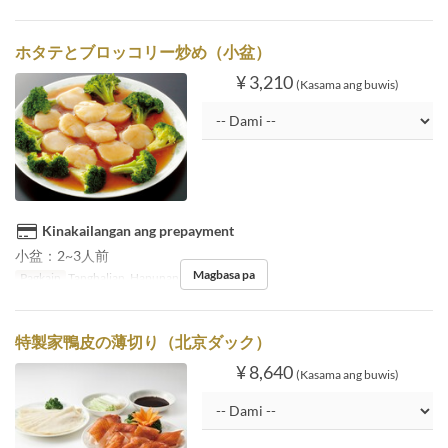
ホタテとブロッコリー炒め（小盆）
¥ 3,210
(Kasama ang buwis)
Kinakailangan ang prepayment
小盆：2~3人前
Magbasa pa
Pagkain
Tanghalian, Hapunan
特製家鴨皮の薄切り（北京ダック）
¥ 8,640
(Kasama ang buwis)