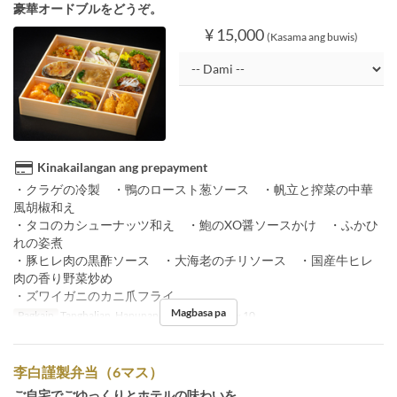
豪華オードブルをどうぞ。
¥ 15,000
(Kasama ang buwis)
Kinakailangan ang prepayment
・クラゲの冷製 ・鴨のロースト葱ソース ・帆立と搾菜の中華
風胡椒和え
・タコのカシューナッツ和え ・鮑のXO醤ソースかけ ・ふかひ
れの姿煮
・豚ヒレ肉の黒酢ソース ・大海老のチリソース ・国産牛ヒレ
肉の香り野菜炒め
・ズワイガニのカニ爪フライ
Magbasa pa
Pagkain
Tanghalian, Hapunan
Order Limit
1 ~ 10
李白謹製弁当（6マス）
ご自宅でごゆっくりとホテルの味わいを