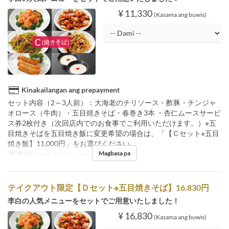
¥ 11,330
(Kasama ang buwis)
Kinakailangan ang prepayment
セット内容（2～3人前）：大海老のチリソース・酢豚・チンジャ
オロース（牛肉）・五目焼きそば・春巻き3本 ・杏仁ムースサービ
ス券2枚付き（次回店内でのお食事でご利用いただけます。）※五
目焼きそばを五目焼き飯に変更希望の場合は、「【Ｃセット※五目
焼き飯】11,000円」をお選びください。
Magbasa pa
Pagkain
Tanghalian, Hapunan
テイクアウト限定【Ｄセット※五目焼きそば】16.830円
李白の人気メニューをセットでご用意いたしました！
¥ 16,830
(Kasama ang buwis)