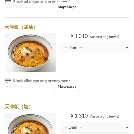
Kinakailangan ang prepayment
Magbasa pa
Pagkain
Tanghalian, Hapunan
天津飯（醤油）
¥ 1,310
(Kasama ang buwis)
Kinakailangan ang prepayment
Magbasa pa
Pagkain
Tanghalian, Hapunan
天津飯（塩）
¥ 1,310
(Kasama ang buwis)