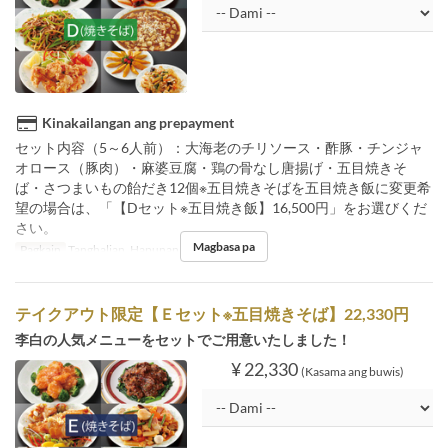
Kinakailangan ang prepayment
セット内容（5～6人前）：大海老のチリソース・酢豚・チンジャ
オロース（豚肉）・麻婆豆腐・鶏の骨なし唐揚げ・五目焼きそ
ば・さつまいもの飴だき12個※五目焼きそばを五目焼き飯に変更希
望の場合は、「【Dセット※五目焼き飯】16,500円」をお選びくだ
さい。
Magbasa pa
Pagkain
Tanghalian, Hapunan
テイクアウト限定【Ｅセット※五目焼きそば】22,330円
李白の人気メニューをセットでご用意いたしました！
¥ 22,330
(Kasama ang buwis)