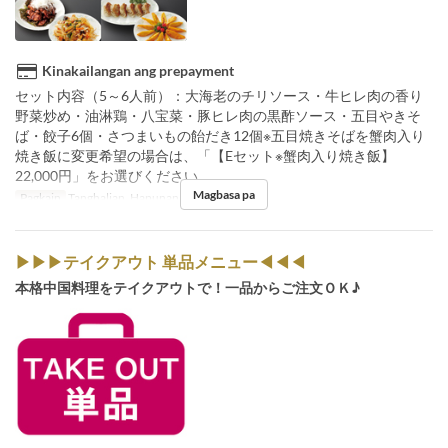
Kinakailangan ang prepayment
セット内容（5～6人前）：大海老のチリソース・牛ヒレ肉の香り
野菜炒め・油淋鶏・八宝菜・豚ヒレ肉の黒酢ソース・五目やきそ
ば・餃子6個・さつまいもの飴だき12個※五目焼きそばを蟹肉入り
焼き飯に変更希望の場合は、「【Eセット※蟹肉入り焼き飯】
22,000円」をお選びください。
Magbasa pa
Pagkain
Tanghalian, Hapunan
▶▶▶テイクアウト 単品メニュー◀◀◀
本格中国料理をテイクアウトで！一品からご注文ＯＫ♪