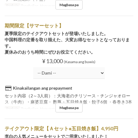
Magbasa pa
Pagkain
Tanghalian, Hapunan
期間限定【サマーセット】
夏季限定のテイクアウトセットが登場いたしました。
中国料理の定番を取り揃えた、大変お得なセットとなっておりま
す。
夏休みのおうち時間にぜひお役立てください。
¥ 13,000
(Kasama ang buwis)
Kinakailangan ang prepayment
セット内容（2～3人前）：大海老のチリソース・チンジャオロー
ス（牛肉）・麻婆豆腐・ 酢豚・五目焼き飯・餃子6個 ・春巻き3本
Magbasa pa
Pagkain
Tanghalian, Hapunan
テイクアウト限定【Ａセット※五目焼き飯】4,950円
李白の人気メニューをセットでご用意いたしました！