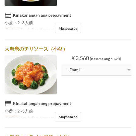
Kinakailangan ang prepayment
小盆：2~3人前
Magbasa pa
Pagkain
Tanghalian, Hapunan
大海老のチリソース（小盆）
¥ 3,560
(Kasama ang buwis)
Kinakailangan ang prepayment
小盆：2~3人前
Magbasa pa
Pagkain
Tanghalian, Hapunan