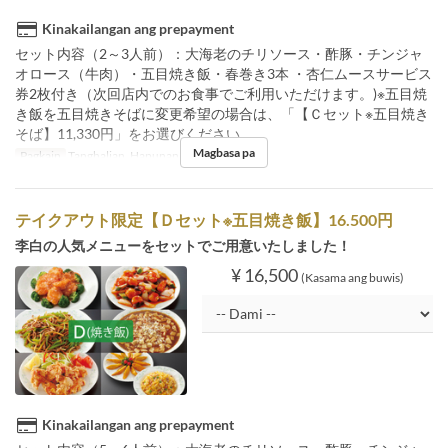
Kinakailangan ang prepayment
セット内容（2～3人前）：大海老のチリソース・酢豚・チンジャ
オロース（牛肉）・五目焼き飯・春巻き3本 ・杏仁ムースサービス
券2枚付き（次回店内でのお食事でご利用いただけます。)※五目焼
き飯を五目焼きそばに変更希望の場合は、「【Ｃセット※五目焼き
そば】11,330円」をお選びください。
Magbasa pa
Pagkain
Tanghalian, Hapunan
テイクアウト限定【Ｄセット※五目焼き飯】16.500円
李白の人気メニューをセットでご用意いたしました！
¥ 16,500
(Kasama ang buwis)
Kinakailangan ang prepayment