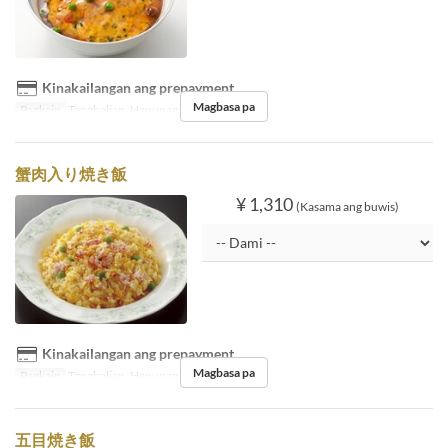
Kinakailangan ang prepayment
Magbasa pa
Pagkain
Tanghalian, Hapunan
蟹肉入り焼き飯
¥ 1,310
(Kasama ang buwis)
Kinakailangan ang prepayment
Magbasa pa
Pagkain
Tanghalian, Hapunan
五目焼き飯