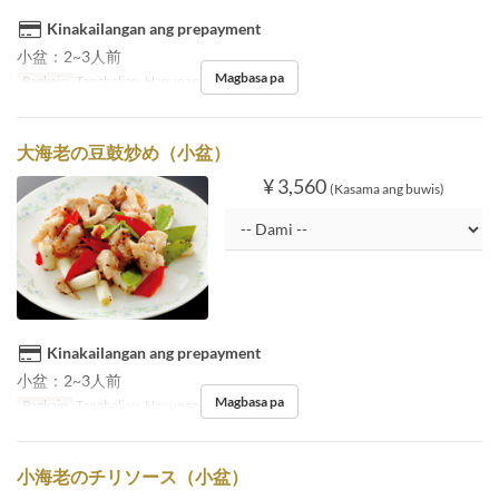
Kinakailangan ang prepayment
小盆：2~3人前
Magbasa pa
Pagkain
Tanghalian, Hapunan
大海老の豆鼓炒め（小盆）
¥ 3,560
(Kasama ang buwis)
Kinakailangan ang prepayment
小盆：2~3人前
Magbasa pa
Pagkain
Tanghalian, Hapunan
小海老のチリソース（小盆）