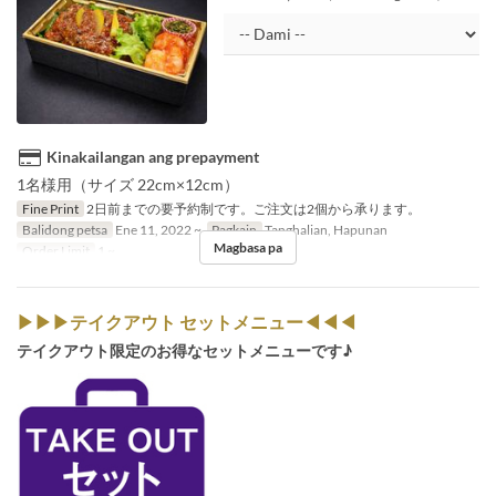
Kinakailangan ang prepayment
1名様用（サイズ 22cm×12cm）
Fine Print
2日前までの要予約制です。ご注文は2個から承ります。
Balidong petsa
Ene 11, 2022 ~
Pagkain
Tanghalian, Hapunan
Magbasa pa
Order Limit
1 ~
▶▶▶テイクアウト セットメニュー◀◀◀
テイクアウト限定のお得なセットメニューです♪