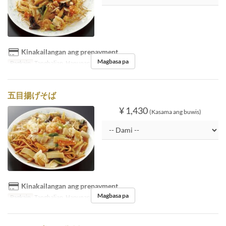
Kinakailangan ang prepayment
Magbasa pa
Pagkain
Tanghalian, Hapunan
五目揚げそば
¥ 1,430
(Kasama ang buwis)
Kinakailangan ang prepayment
Magbasa pa
Pagkain
Tanghalian, Hapunan