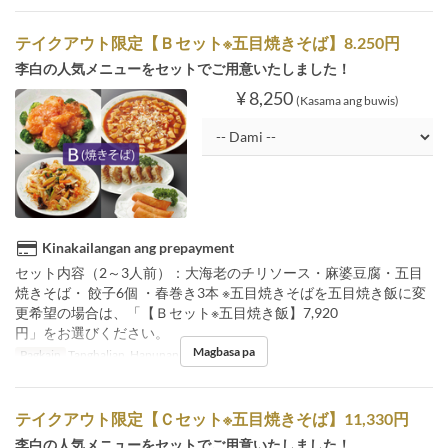
テイクアウト限定【Ｂセット※五目焼きそば】8.250円
李白の人気メニューをセットでご用意いたしました！
¥ 8,250
(Kasama ang buwis)
Kinakailangan ang prepayment
セット内容（2～3人前）：大海老のチリソース・麻婆豆腐・五目
焼きそば・ 餃子6個 ・春巻き3本 ※五目焼きそばを五目焼き飯に変
更希望の場合は、「【Ｂセット※五目焼き飯】7,920
円」をお選びください。
Magbasa pa
Pagkain
Tanghalian, Hapunan
テイクアウト限定【Ｃセット※五目焼きそば】11,330円
李白の人気メニューをセットでご用意いたしました！