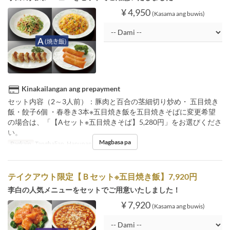
¥ 4,950
(Kasama ang buwis)
Kinakailangan ang prepayment
セット内容（2～3人前）：豚肉と百合の茎細切り炒め・ 五目焼き
飯・餃子6個 ・春巻き3本※五目焼き飯を五目焼きそばに変更希望
の場合は、「【Aセット※五目焼きそば】5,280円」をお選びくださ
い。
Magbasa pa
Pagkain
Tanghalian, Hapunan
テイクアウト限定【Ｂセット※五目焼き飯】7,920円
李白の人気メニューをセットでご用意いたしました！
¥ 7,920
(Kasama ang buwis)