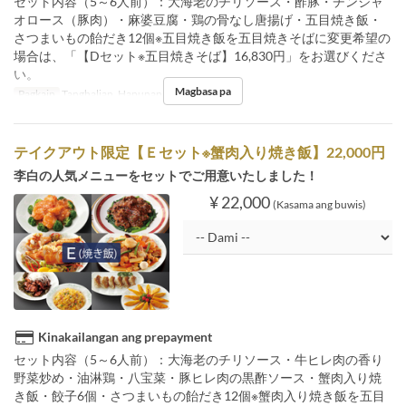
セット内容（5～6人前）：大海老のチリソース・酢豚・チンジャ
オロース（豚肉）・麻婆豆腐・鶏の骨なし唐揚げ・五目焼き飯・
さつまいもの飴だき12個※五目焼き飯を五目焼きそばに変更希望の
場合は、「【Dセット※五目焼きそば】16,830円」をお選びくださ
い。
Magbasa pa
Pagkain
Tanghalian, Hapunan
テイクアウト限定【Ｅセット※蟹肉入り焼き飯】22,000円
李白の人気メニューをセットでご用意いたしました！
¥ 22,000
(Kasama ang buwis)
Kinakailangan ang prepayment
セット内容（5～6人前）：大海老のチリソース・牛ヒレ肉の香り
野菜炒め・油淋鶏・八宝菜・豚ヒレ肉の黒酢ソース・蟹肉入り焼
き飯・餃子6個・さつまいもの飴だき12個※蟹肉入り焼き飯を五目