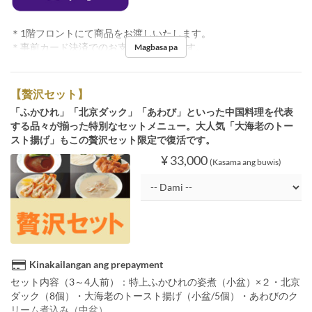
＊1階フロントにて商品をお渡しいたします。
＊事前カード決済でのお支払いとなります。
Magbasa pa
【贅沢セット】
「ふかひれ」「北京ダック」「あわび」といった中国料理を代表
する品々が揃った特別なセットメニュー。大人気「大海老のトー
スト揚げ」もこの贅沢セット限定で復活です。
¥ 33,000
(Kasama ang buwis)
Kinakailangan ang prepayment
セット内容（3～4人前）：特上ふかひれの姿煮（小盆）×２・北京
ダック（8個）・大海老のトースト揚げ（小盆/5個）・あわびのク
リーム煮込み（中盆）