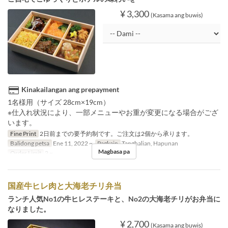
¥ 3,300
(Kasama ang buwis)
Kinakailangan ang prepayment
1名様用（サイズ 28cm×19cm）
※仕入れ状況により、一部メニューやお重が変更になる場合がござ
います。
Fine Print
2日前までの要予約制です。ご注文は2個から承ります。
Balidong petsa
Ene 11, 2022 ~
Pagkain
Tanghalian, Hapunan
Magbasa pa
Order Limit
2 ~
国産牛ヒレ肉と大海老チリ弁当
ランチ人気No1の牛ヒレステーキと、No2の大海老チリがお弁当に
なりました。
¥ 2,700
(Kasama ang buwis)