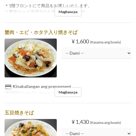
＊1階フロントにて商品をお渡しいたします。
＊事前カード決済でのお支払いとなります。
Magbasa pa
蟹肉・エビ・ホタテ入り焼きそば
¥ 1,600
(Kasama ang buwis)
Kinakailangan ang prepayment
Magbasa pa
Pagkain
Tanghalian, Hapunan
五目焼きそば
¥ 1,430
(Kasama ang buwis)