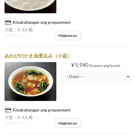
Kinakailangan ang prepayment
小盆：2~3人前
Magbasa pa
Pagkain
Tanghalian, Hapunan
あわびのかき油煮込み（小盆）
¥ 5,940
(Kasama ang buwis)
Kinakailangan ang prepayment
小盆：2~3人前
Magbasa pa
Pagkain
Tanghalian, Hapunan