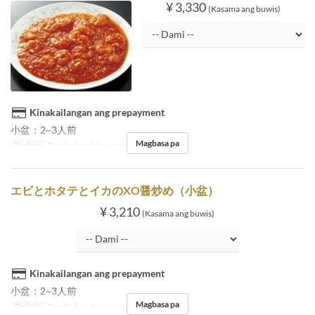
¥ 3,330
(Kasama ang buwis)
Kinakailangan ang prepayment
小盆：2~3人前
Magbasa pa
Pagkain
Tanghalian, Hapunan
エビとホタテとイカのXO醤炒め（小盆）
¥ 3,210
(Kasama ang buwis)
Kinakailangan ang prepayment
小盆：2~3人前
Magbasa pa
Pagkain
Tanghalian, Hapunan