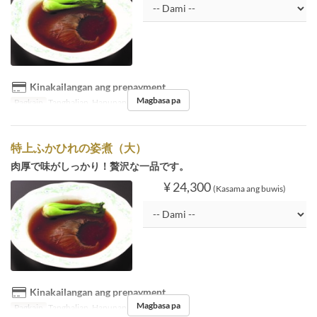
Kinakailangan ang prepayment
Magbasa pa
Pagkain
Tanghalian, Hapunan
特上ふかひれの姿煮（大）
肉厚で味がしっかり！贅沢な一品です。
¥ 24,300
(Kasama ang buwis)
Kinakailangan ang prepayment
Magbasa pa
Pagkain
Tanghalian, Hapunan