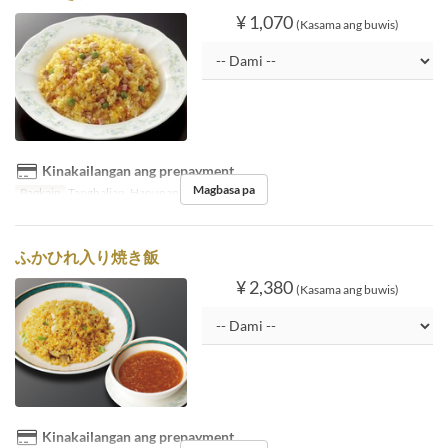
¥ 1,070
(Kasama ang buwis)
Kinakailangan ang prepayment
Magbasa pa
Pagkain
Tanghalian, Hapunan
ふかひれ入り焼き飯
¥ 2,380
(Kasama ang buwis)
Kinakailangan ang prepayment