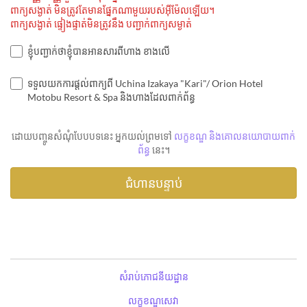
ពាក្យសង្ងាត់ មិនត្រូវតែមានផ្នែកណាមួយរបស់អ៊ីម៉ែលឡើយ។
ពាក្យសង្ងាត់ ផ្ទៀងផ្ទាត់មិនត្រូវនឹង បញ្ជាក់ពាក្យសម្ងាត់
ខ្ញុំបញ្ជាក់ថាខ្ញុំបានអានសារពីហាង ខាងលើ
ទទួលយកការផ្តល់ពាក្យពី Uchina Izakaya "Kari"/ Orion Hotel
Motobu Resort & Spa និងហាងដែលពាក់ព័ន្ធ
ដោយបញ្ចូនសំណុំបែបបទនេះ អ្នកយល់ព្រមទៅ
លក្ខខណ្ឌ និងគោលនយោបាយពាក់
ព័ន្ធ
នេះ។
សំរាប់ភោជនីយដ្ឋាន
លក្ខខណ្ឌសេវា