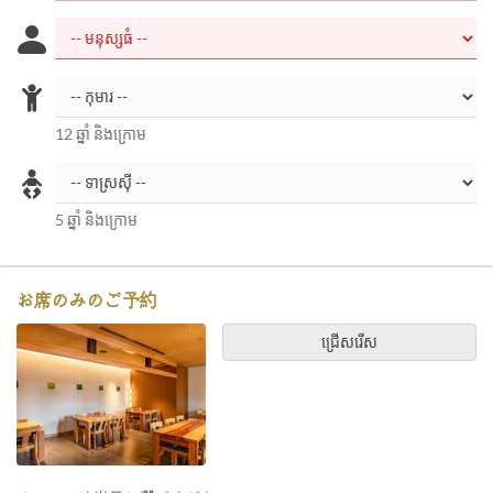
12 ឆ្នាំ និងក្រោម
5 ឆ្នាំ និងក្រោម
お席のみのご予約
ជ្រើសរើស