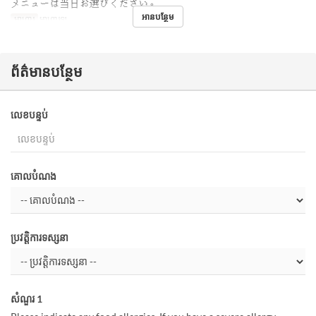
メニューは当日お選びください。
អានបន្ថែម
អាហារ
អាហារឡ
ព័ត៌មានបន្ថែម
លេខបន្ទប់
គោលបំណង
ប្រវត្តិការទស្សនា
សំណួរ 1