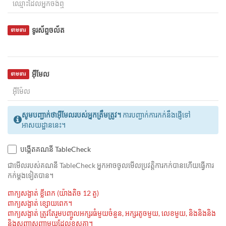
ទូរស័ព្ទចល័ត
ទាមទារ
អ៊ីមែល
ទាមទារ
សូមបញ្ជាក់ថាអ៊ីមែលរបស់អ្នកត្រឹមត្រូវ។
ការបញ្ជាក់ការកក់នឹងផ្ញើទៅ
អាសយដ្ឋាននេះ។
បង្កើតគណនី TableCheck
ជាមេីលរបស់គណនី TableCheck អ្នកអាចចូលមើលប្រវត្តិការកក់បានហើយធ្វើការ
កក់ម្ដងទៀតបាន។
ពាក្យសង្ងាត់ ខ្លីពេក (យ៉ាងតិច 12 តួ)
ពាក្យសង្ងាត់ ខ្សោយពេក។
ពាក្យសង្ងាត់ ត្រូវតែរួមបញ្ចូលអក្សរធំមួយចំនួន, អក្សរតូចមួយ, លេខមួយ, និងនិងនិង
និងសញ្ញាសញ្ញាមួយដែលខុសគ្នា។