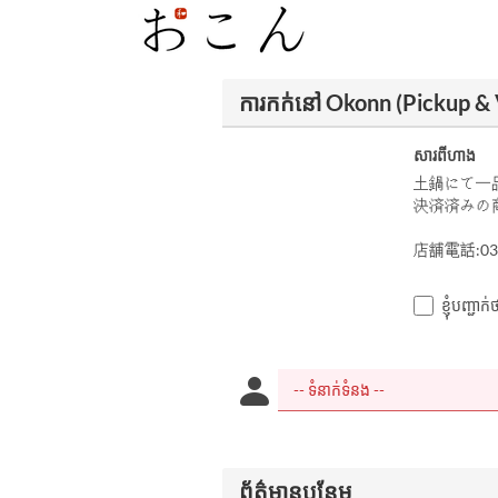
ការកក់នៅ Okonn (Pickup &
សារពីហាង
土鍋にて一
決済済みの
店舗電話:03-
ខ្ញុំបញ្ជ
ព័ត៌មានបន្ថែម