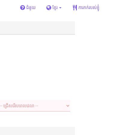
ជំនួយ
ខ្មែរ
ការកក់របស់ខ្ញុំ