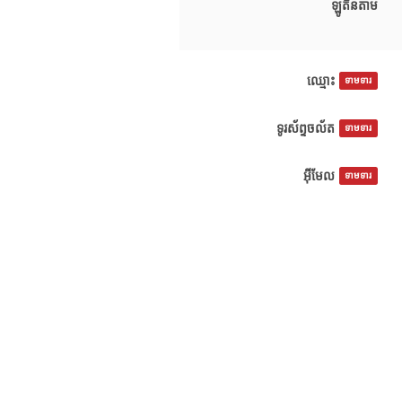
ឡូតីនតាម
ឈ្មោះ
ទាមទារ
ទូរស័ព្ទចល័ត
ទាមទារ
អ៊ីមែល
ទាមទារ