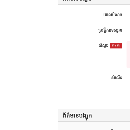
គោលបំណង
ប្រវត្តិការទស្សនា
សំណួរ
ទាមទារ
សំណើរ
ព័ត៌មានបង្សុក