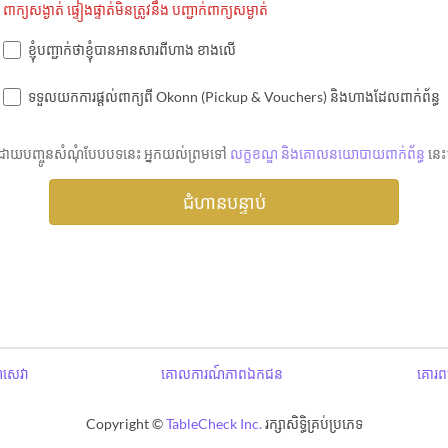
ពាក្យសង្ងាត់ ផ្ទៀងផ្ទាត់មិនត្រូវនឹង បញ្ជាក់ពាក្យសម្ងាត់
ខ្ញុំបញ្ជាក់ថាខ្ញុំបានអានសារពីហាង ខាងលើ
ទទួលយកការផ្តល់ពាក្យពី Okonn (Pickup & Vouchers) និងហាងដែលពាក់ព័ន្ធ
ដោយបញ្ចូនសំណុំបែបបទនេះ អ្នកយល់ព្រមទៅ
លក្ខខណ្ឌ និងគោលនយោបាយពាក់ព័ន្ធ
នេះ
ឌសេវា
គោលការណ៍ភាពឯកជន
គោរពប
Copyright ©
TableCheck Inc.
រក្សាសិទ្ធិគ្រប់ប្រភេទ