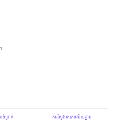
។
ង់ប្រាក់
ការស្វែងរកភោជនីយដ្ឋាន