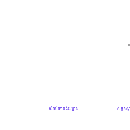
សំរាប់ភោជនីយដ្ឋាន
លក្ខខណ្