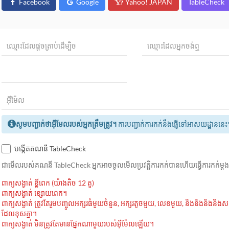
Facebook
Google
Yahoo! JAPAN
TableCheck
សូមបញ្ជាក់ថាអ៊ីមែលរបស់អ្នកត្រឹមត្រូវ។
ការបញ្ជាក់ការកក់នឹងផ្ញើទៅអាសយដ្ឋាននេះ
បង្កើតគណនី TableCheck
ជាមេីលរបស់គណនី TableCheck អ្នកអាចចូលមើលប្រវត្តិការកក់បានហើយធ្វើការកក់ម្
ពាក្យសង្ងាត់ ខ្លីពេក (យ៉ាងតិច 12 តួ)
ពាក្យសង្ងាត់ ខ្សោយពេក។
ពាក្យសង្ងាត់ ត្រូវតែរួមបញ្ចូលអក្សរធំមួយចំនួន, អក្សរតូចមួយ, លេខមួយ, និងនិងនិងនិង
ដែលខុសគ្នា។
ពាក្យសង្ងាត់ មិនត្រូវតែមានផ្នែកណាមួយរបស់អ៊ីម៉ែលឡើយ។