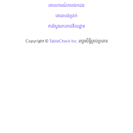
គោលការណ៍ភាពឯកជន
គោរពបង់ប្រាក់
ការស្វែងរកភោជនីយដ្ឋាន
Copyright ©
TableCheck Inc.
រក្សាសិទ្ធិគ្រប់ប្រភេទ