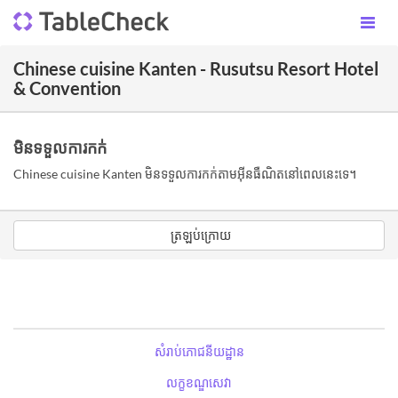
Chinese cuisine Kanten - Rusutsu Resort Hotel
& Convention
មិនទទួលការកក់
Chinese cuisine Kanten មិនទទួលការកក់តាមអ៊ីនធឺណិតនៅពេលនេះទេ។
ត្រឡប់ក្រោយ
សំរាប់ភោជនីយដ្ឋាន
លក្ខខណ្ឌសេវា