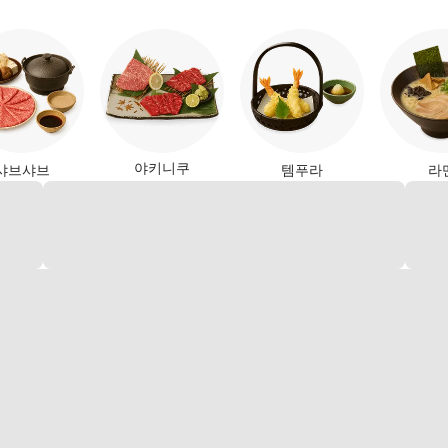
야키니쿠
샤브샤브
템푸라
라