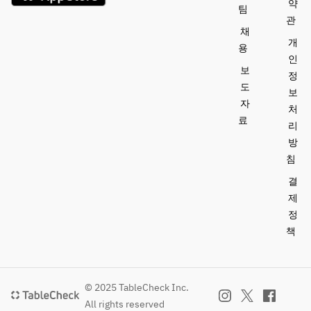
약
팀
관
채
개
용
인
보
정
도
보
자
처
료
리
방
침
결
제
정
책
© 2025 TableCheck Inc.
All rights reserved