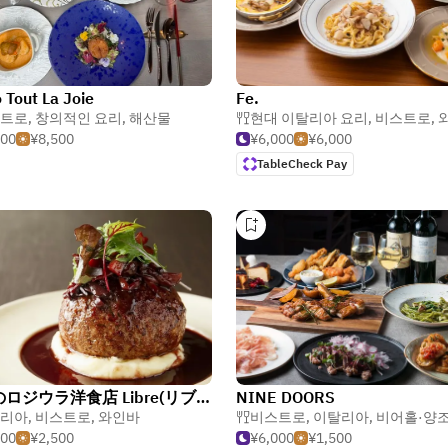
o Tout La Joie
Fe.
트로
,
창의적인 요리
,
해산물
현대 이탈리아 요리
,
비스트로
,
500
¥8,500
¥6,000
¥6,000
TableCheck Pay
博多のロジウラ洋食店 Libre(リブレ)
NINE DOORS
리아
,
비스트로
,
와인바
비스트로
,
이탈리아
,
비어홀·양
000
¥2,500
¥6,000
¥1,500