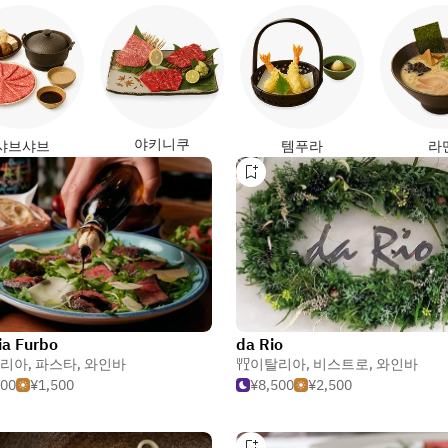
야키니쿠
샤브샤브
템푸라
라
ia Furbo
da Rio
리아
,
파스타
,
와인바
이탈리아
,
비스트로
,
와인바
500
¥1,500
¥8,500
¥2,500