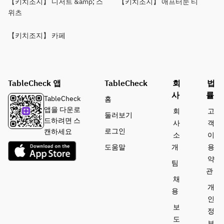
【키치조지】 디저트 &amp; 스
【키치조지】 애프터눈 티
위츠
【키치조지】 카페
TableCheck 앱
TableCheck
회
법
사
률
TableCheck
홈
앱을 다운로
회
고
둘러보기
드하려면 스
사
객
로그인
캔하세요
소
이
도움말
개
용
약
팀
관
채
개
용
인
보
정
도
보