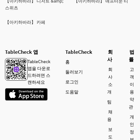
【아키하바라】 디저트 &amp;
【아키하바라】 애프터눈 티
스위츠
【아키하바라】 카페
TableCheck 앱
TableCheck
회
법
사
률
TableCheck
홈
앱을 다운로
회
고
둘러보기
드하려면 스
사
객
로그인
캔하세요
소
이
도움말
개
용
약
팀
관
채
개
용
인
보
정
도
보