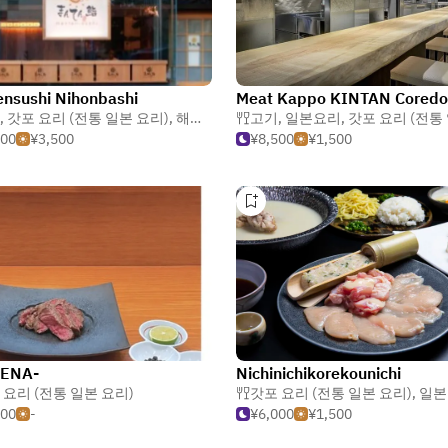
nsushi Nihonbashi
,
갓포 요리 (전통 일본 요리)
,
해산물
고기
,
일본요리
,
갓포 요리 (전통 일본
500
¥3,500
¥8,500
¥1,500
ENA-
Nichinichikorekounichi
스 요리
 요리 (전통 일본 요리)
갓포 요리 (전통 일본 요리)
,
일본
500
-
¥6,000
¥1,500