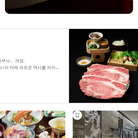
아사쿠사」 개점.
사>의 터에 새로운 역사를 자아낸
퉁이 고기로 먹는, 스키야키의 원