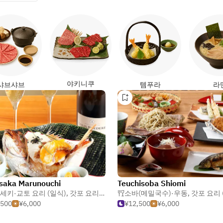
야키니쿠
샤브샤브
템푸라
라
saka Marunouchi
Teuchisoba Shiomi
전통 일본 요리)
세키·교토 요리 (일식)
,
갓포 요리 (전통 일본 요리)
소바(메밀국수)·우동
,
일본요리
,
갓포 요리 (전통 
,500
¥6,000
¥12,500
¥6,000