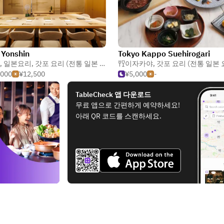
 Yonshin
Tokyo Kappo Suehirogari
,
일본요리
,
갓포 요리 (전통 일본 요리)
이자카야
,
갓포 요리 (전통 일본 
,000
¥12,500
¥5,000
-
TableCheck 앱 다운로드
무료 앱으로 간편하게 예약하세요!
아래 QR 코드를 스캔하세요.