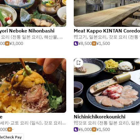
yori Neboke Nihonbashi
 요리 (전통 일본 요리)
,
해산물
,
이자카야
고기
,
일본요리
,
갓포 요리 (전통 일본
500
¥3,000
¥8,500
¥1,500
e
Nichinichikorekounichi
스 요리
세키·교토 요리 (일식)
,
갓포 요리 (전통 일본 요리)
갓포 요리 (전통 일본 요리)
,
교토 요리
,
일본
,000
-
¥6,000
¥1,500
leCheck Pay