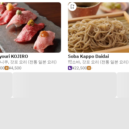
youri KOJIRO
Soba Kappo Daidai
니쿠
,
갓포 요리 (전통 일본 요리)
소바
,
갓포 요리 (전통 일본 요리)
500
¥4,500
¥22,500
-