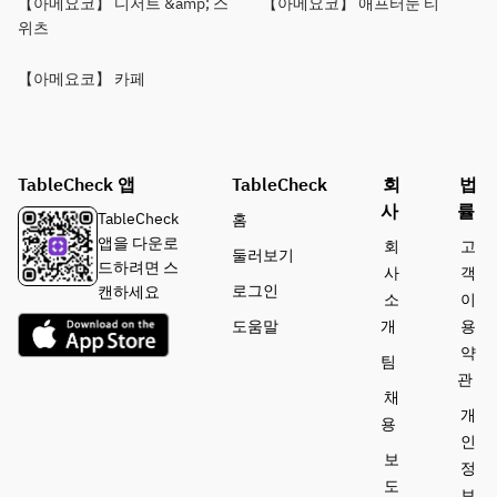
【아메요코】 디저트 &amp; 스
【아메요코】 애프터눈 티
위츠
【아메요코】 카페
TableCheck 앱
TableCheck
회
법
사
률
TableCheck
홈
앱을 다운로
회
고
둘러보기
드하려면 스
사
객
로그인
캔하세요
소
이
도움말
개
용
약
팀
관
채
개
용
인
보
정
도
보