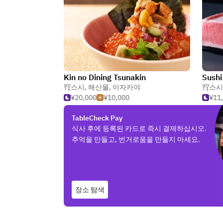
Kin no Dining Tsunakin
Sushi
스시
,
해산물
,
이자카야
스시
¥20,000
¥10,000
¥11
TableCheck Pay
식사 후에 등록된 카드로 즉시 결제하십시오.
추억을 만들고, 번거로움을 만들지 마세요.
장소 탐색