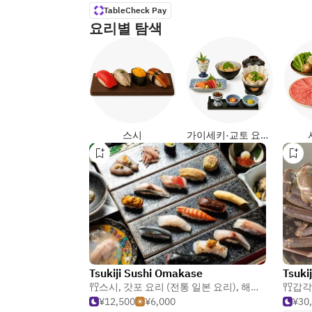
TableCheck Pay
요리별 탐색
스시
가이세키·교토 요리 (일식)
Tsukiji Sushi Omakase
Tsukij
스시
,
갓포 요리 (전통 일본 요리)
,
해산물
갑각
¥12,500
¥6,000
¥30