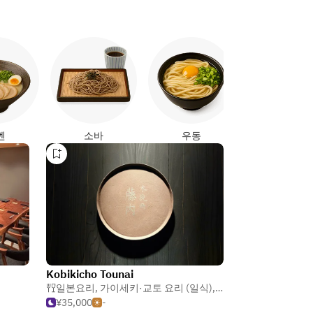
야키토리
멘
소바
우동
Kobikicho Tounai
일본요리
,
가이세키·교토 요리 (일식)
,
복어
¥35,000
-