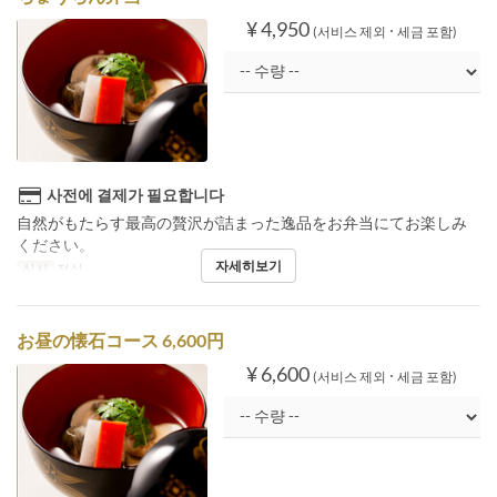
¥ 4,950
(서비스 제외 ･ 세금 포함)
사전에 결제가 필요합니다
自然がもたらす最高の贅沢が詰まった逸品をお弁当にてお楽しみ
ください。
자세히보기
식사
점심
お昼の懐石コース 6,600円
¥ 6,600
(서비스 제외 ･ 세금 포함)