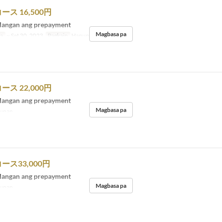
ス 16,500円
langan ang prepayment
Magbasa pa
sa
~ Set 30, 2023
Pagkain
Hapunan
ス 22,000円
langan ang prepayment
Magbasa pa
unan
ス33,000円
langan ang prepayment
Magbasa pa
unan