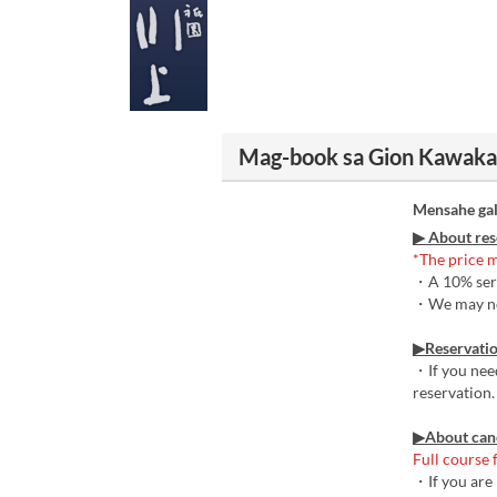
Mag-book sa Gion Kawak
Mensahe gal
▶ About res
*The price m
・A 10% serv
・We may not 
▶Reservatio
・If you nee
reservation.
▶About canc
Full course 
・If you are 