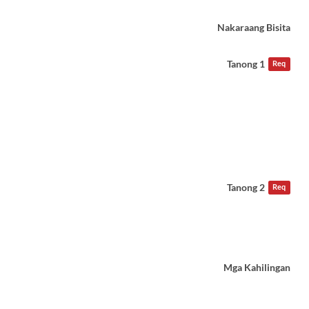
Nakaraang Bisita
Tanong 1
Req
Tanong 2
Req
Mga Kahilingan