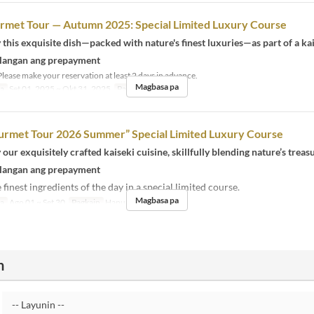
rmet Tour — Autumn 2025: Special Limited Luxury Course
 this exquisite dish—packed with nature's finest luxuries—as part of a ka
langan ang prepayment
lease make your reservation at least 2 days in advance.
Magbasa pa
sa
Set 01, 2025 ~ Okt 31, 2025
Pagkain
Hapunan
urmet Tour 2026 Summer” Special Limited Luxury Course
 our exquisitely crafted kaiseki cuisine, skillfully blending nature’s treas
langan ang prepayment
 finest ingredients of the day in a special limited course.
Magbasa pa
sa
Ago 01 ~ Set 30
Pagkain
Hapunan
n