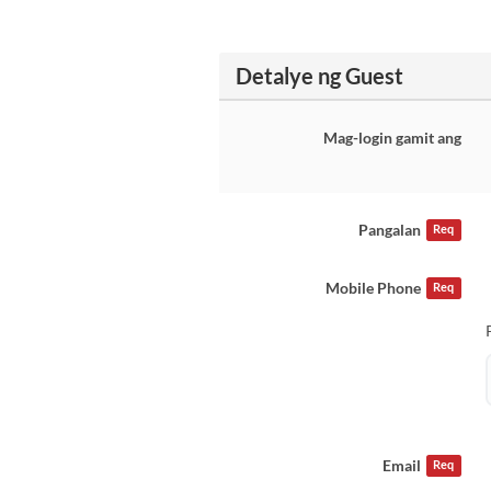
Detalye ng Guest
Mag-login gamit ang
Pangalan
Req
Mobile Phone
Req
Email
Req