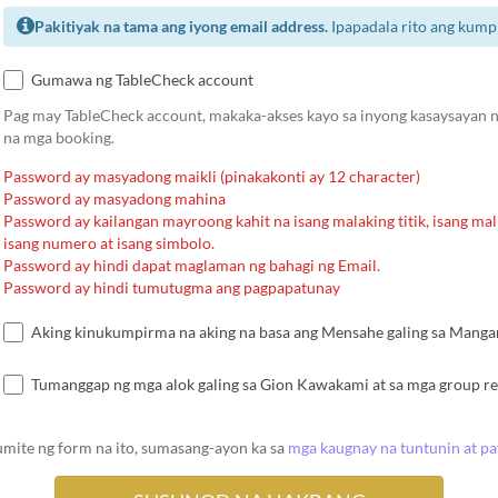
Pakitiyak na tama ang iyong email address.
Ipapadala rito ang kump
Gumawa ng TableCheck account
Pag may TableCheck account, makaka-akses kayo sa inyong kasaysayan ng
na mga booking.
Password ay masyadong maikli (pinakakonti ay 12 character)
Password ay masyadong mahina
Password ay kailangan mayroong kahit na isang malaking titik, isang malii
isang numero at isang simbolo.
Password ay hindi dapat maglaman ng bahagi ng Email.
Password ay hindi tumutugma ang pagpapatunay
Aking kinukumpirma na aking na basa ang Mensahe galing sa Mangang
Tumanggap ng mga alok galing sa Gion Kawakami at sa mga group re
umite ng form na ito, sumasang-ayon ka sa
mga kaugnay na tuntunin at p