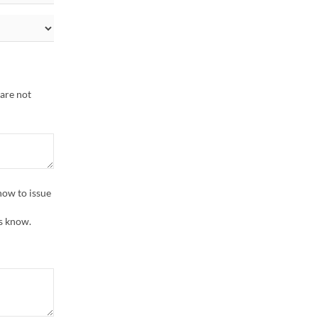
 are not
 how to issue
us know.