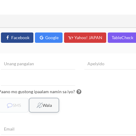
Facebook
Google
Yahoo! JAPAN
TableCheck
Paano mo gustong ipaalam namin sa iyo?
SMS
Wala