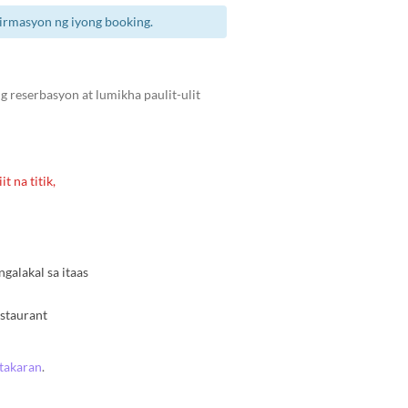
irmasyon ng iyong booking.
 reserbasyon at lumikha paulit-ulit
t na titik,
alakal sa itaas
staurant
atakaran
.