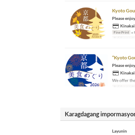
Kyoto Gou
Please enjoy
Kinakai
Fine Print
※ P
Balidong pet
“Kyoto Go
Please enjoy
Kinakai
We offer the
Balidong pet
Karagdagang impormasyo
Layunin