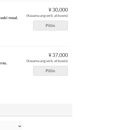
¥ 30,000
(Kasama ang serb. at buwis)
iseki meal.
Piliin
¥ 37,000
(Kasama ang serb. at buwis)
ures.
Piliin