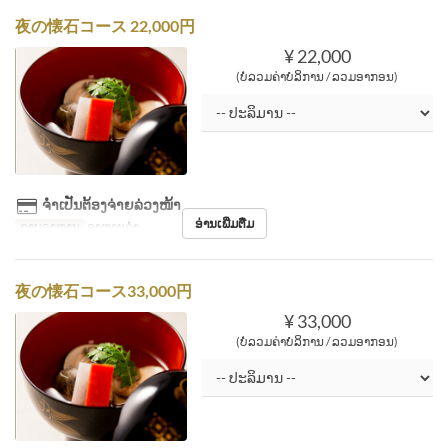
夜の懐石コース 22,000円
¥ 22,000
(ບໍ່ລວມຄ່າບໍລິການ / ລວມອາກອນ)
ຈຳເປັນຕ້ອງຈ່າຍລ່ວງໜ້າ
ອ່ານເພີ່ມຕື່ມ
ຄາບອາຫານ
ອາຫານຄ່ຳ
夜の懐石コース33,000円
¥ 33,000
(ບໍ່ລວມຄ່າບໍລິການ / ລວມອາກອນ)