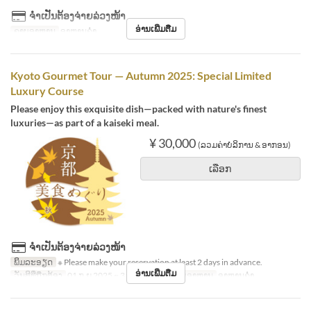
ຈຳເປັນຕ້ອງຈ່າຍລ່ວງໜ້າ
ອ່ານເພີ່ມຕື່ມ
ຄາບອາຫານ
ອາຫານຄ່ຳ
Kyoto Gourmet Tour — Autumn 2025: Special Limited
Luxury Course
Please enjoy this exquisite dish—packed with nature's finest
luxuries—as part of a kaiseki meal.
¥ 30,000
(ລວມຄ່າບໍລິການ & ອາກອນ)
ເລືອກ
ຈຳເປັນຕ້ອງຈ່າຍລ່ວງໜ້າ
ພິມລະອຽດ
※ Please make your reservation at least 2 days in advance.
ອ່ານເພີ່ມຕື່ມ
ວັນທີທີ່ຖືກຕ້ອງ
01 ກ.ຍ 2025 ~ 31 ຕ.ລ 2025
ຄາບອາຫານ
ອາຫານຄ່ຳ