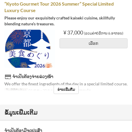
“Kyoto Gourmet Tour 2026 Summer” Special Limited
Luxury Course
Please enjoy our exquisitely crafted kaiseki cuisine, skillfully
blending nature’s treasures.
¥ 37,000
(ລວມຄ່າບໍລິການ & ອາກອນ)
ເລືອກ
ຈຳເປັນຕ້ອງຈ່າຍລ່ວງໜ້າ
We offer the finest ingredients of the day in a special limited course.
ອ່ານເພີ່ມຕື່ມ
ວັນທີທີ່ຖືກຕ້ອງ
01 ສ.ຫ ~ 30 ກ.ຍ
ຄາບອາຫານ
ອາຫານຄ່ຳ
ຂໍ້ມູນເພີ່ມເຕີມ
ຈຳເປັນຕ້ອງມີຈຸດປະສົງ