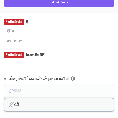
TableCheck
ຊື່
ຈຳເປັນຕ້ອງໃສ່
ໂທລະສັບມືຖື
ຈຳເປັນຕ້ອງໃສ່
ທ່ານຕ້ອງການໃຫ້ພວກເຮົາແຈ້ງທ່ານແນວໃດ?
SMS
ບໍ່ມີ