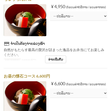
¥ 4,950
(ບໍ່ລວມຄ່າບໍລິການ / ລວມອາກອນ)
ຈຳເປັນຕ້ອງຈ່າຍລ່ວງໜ້າ
自然がもたらす最高の贅沢が詰まった逸品をお弁当にてお楽しみ
ください。
ອ່ານເພີ່ມຕື່ມ
ຄາບອາຫານ
ອາຫານທ່ຽງ
お昼の懐石コース 6,600円
¥ 6,600
(ບໍ່ລວມຄ່າບໍລິການ / ລວມອາກອນ)