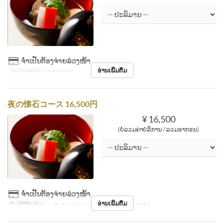
ຈຳເປັນຕ້ອງຈ່າຍລ່ວງໜ້າ
ອ່ານເພີ່ມຕື່ມ
ຄາບອາຫານ
ອາຫານທ່ຽງ
夜の懐石コース 16,500円
¥ 16,500
(ບໍ່ລວມຄ່າບໍລິການ / ລວມອາກອນ)
ຈຳເປັນຕ້ອງຈ່າຍລ່ວງໜ້າ
ອ່ານເພີ່ມຕື່ມ
ວັນທີທີ່ຖືກຕ້ອງ
~ 30 ກ.ຍ 2023
ຄາບອາຫານ
ອາຫານຄ່ຳ