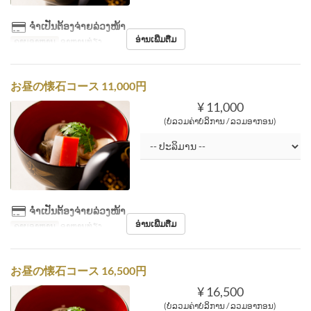
ຈຳເປັນຕ້ອງຈ່າຍລ່ວງໜ້າ
ອ່ານເພີ່ມຕື່ມ
ຄາບອາຫານ
ອາຫານທ່ຽງ
お昼の懐石コース 11,000円
¥ 11,000
(ບໍ່ລວມຄ່າບໍລິການ / ລວມອາກອນ)
ຈຳເປັນຕ້ອງຈ່າຍລ່ວງໜ້າ
ອ່ານເພີ່ມຕື່ມ
ຄາບອາຫານ
ອາຫານທ່ຽງ
お昼の懐石コース 16,500円
¥ 16,500
(ບໍ່ລວມຄ່າບໍລິການ / ລວມອາກອນ)