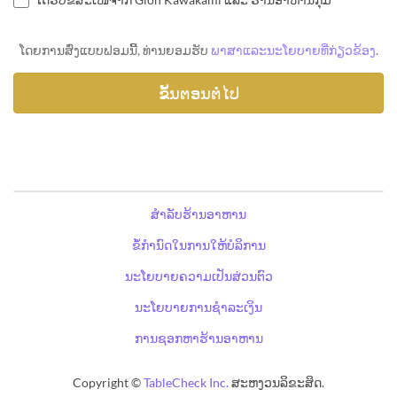
ໂດຍການສົ່ງແບບຟອມນີ້, ທ່ານຍອມຮັບ
ພາສາແລະນະໂຍບາຍທີ່ກ່ຽວຂ້ອງ
.
ສຳລັບຮ້ານອາຫານ
ຂໍ້ກຳນົດໃນການໃຫ້ບໍລິການ
ນະໂຍບາຍຄວາມເປັນສ່ວນຕົວ
ນະໂຍບາຍການຊຳລະເງິນ
ການຊອກຫາຮ້ານອາຫານ
Copyright ©
TableCheck Inc.
ສະຫງວນລິຂະສິດ.