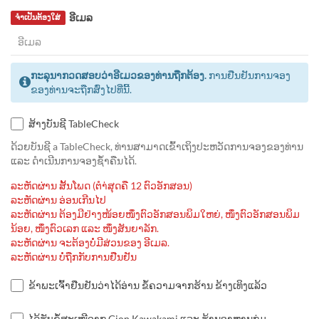
ອີເມລ
ຈຳເປັນຕ້ອງໃສ່
ກະລຸນາກວດສອບວ່າອີເມວຂອງທ່ານຖືກຕ້ອງ.
ການຢືນຢັນການຈອງ
ຂອງທ່ານຈະຖືກສົ່ງໄປທີ່ນີ້.
ສ້າງບັນຊີ TableCheck
ດ້ວຍບັນຊີ a TableCheck, ທ່ານສາມາດເຂົ້າເຖິງປະຫວັດການຈອງຂອງທ່ານ
ແລະ ດຳເນີນການຈອງຊ້ຳຄືນໄດ້.
ລະຫັດຜ່ານ ສັ້ນໂພດ (ຕຳ່ສຸດຄື 12 ຕົວອັກສອນ)
ລະຫັດຜ່ານ ອ່ອນເກີນໄປ
ລະຫັດຜ່ານ ຕ້ອງມີຢ່າງໜ້ອຍໜຶ່ງຕົວອັກສອນພິມໃຫຍ່, ໜຶ່ງຕົວອັກສອນພິມ
ນ້ອຍ, ໜຶ່ງຕົວເລກ ແລະ ໜຶ່ງສັນຍາລັກ.
ລະຫັດຜ່ານ ຈະຕ້ອງບໍ່ມີສ່ວນຂອງ ອີເມລ.
ລະຫັດຜ່ານ ບໍ່ຖືກກັບການຢືນຢັນ
ຂ້າພະເຈົ້າຢືນຢັນວ່າໄດ້ອ່ານ ຂໍ້ຄວາມຈາກຮ້ານ ຂ້າງເທິງແລ້ວ
ໄດ້ຮັບຂໍ້ສະເໜີຈາກ Gion Kawakami ແລະ ຮ້ານອາຫານກຸ່ມ