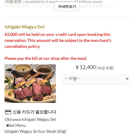
이용 조건
※ Available for 2 people or more. ¥14400 per guest.
자세히보기
예약 가능 기간
2019년 2월 1일 ~
식사
저녁
주문 수량 제한
2 ~ 15
Ishigaki Wagyu Set
¥2,000 will be held on your credit card upon booking this
reservation. This amount will be subject to the merchant's
cancellation policy.
Please pay the bill at our shop after the meal.
¥ 12,400
(세금 포함)
신용 카드가 필요합니다
Okinawa Ishigaki Wagyu Set
■Set Menu
Ishigaki Wagyu Sirlion Steak (60g)