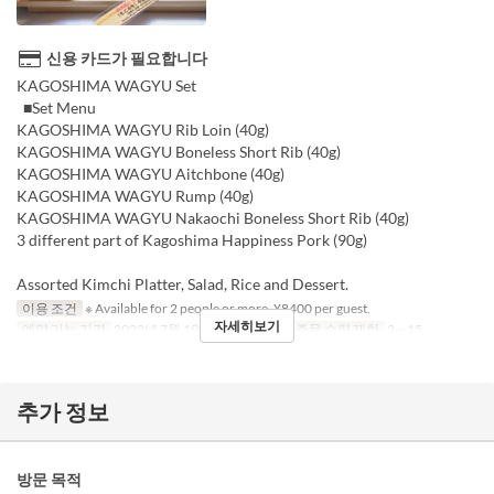
신용 카드가 필요합니다
KAGOSHIMA WAGYU Set
■Set Menu
KAGOSHIMA WAGYU Rib Loin (40g)
KAGOSHIMA WAGYU Boneless Short Rib (40g)
KAGOSHIMA WAGYU Aitchbone (40g)
KAGOSHIMA WAGYU Rump (40g)
KAGOSHIMA WAGYU Nakaochi Boneless Short Rib (40g)
3 different part of Kagoshima Happiness Pork (90g)
Assorted Kimchi Platter, Salad, Rice and Dessert.
이용 조건
※ Available for 2 people or more. ¥8400 per guest.
자세히보기
예약 가능 기간
2023년 7월 1일 ~
식사
저녁
주문 수량 제한
2 ~ 15
추가 정보
방문 목적