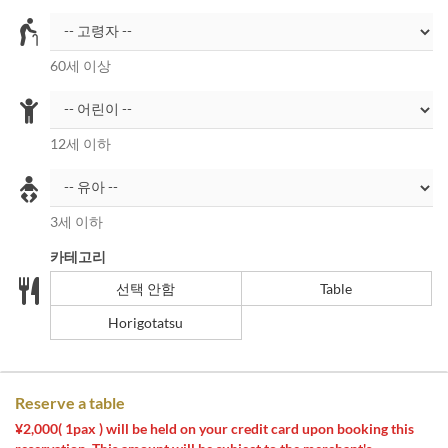
60세 이상
12세 이하
3세 이하
카테고리
선택 안함
Table
Horigotatsu
Reserve a table
¥2,000( 1pax ) will be held on your credit card upon booking this