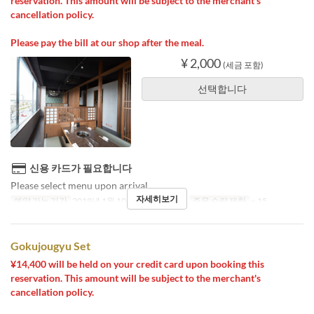
reservation. This amount will be subject to the merchant's
cancellation policy.
Please pay the bill at our shop after the meal.
¥ 2,000
(세금 포함)
선택합니다
신용 카드가 필요합니다
Please select menu upon arrival
자세히보기
예약 가능 기간
2019년 1월 10일 ~
식사
저녁
주문 수량 제한
~ 15
Gokujougyu Set
¥14,400 will be held on your credit card upon booking this
reservation. This amount will be subject to the merchant's
cancellation policy.