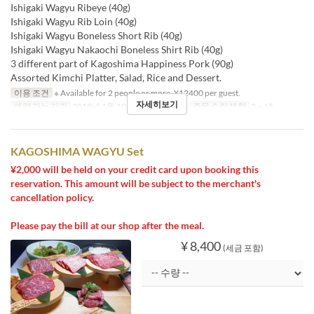
Ishigaki Wagyu Ribeye (40g)
Ishigaki Wagyu Rib Loin (40g)
Ishigaki Wagyu Boneless Short Rib (40g)
Ishigaki Wagyu Nakaochi Boneless Shirt Rib (40g)
3 different part of Kagoshima Happiness Pork (90g)
Assorted Kimchi Platter, Salad, Rice and Dessert.
이용 조건
※ Available for 2 people or more. ¥12400 per guest.
자세히보기
예약 가능 기간
2019년 1월 10일 ~
식사
저녁
주문 수량 제한
2 ~ 15
KAGOSHIMA WAGYU Set
¥2,000 will be held on your credit card upon booking this
reservation. This amount will be subject to the merchant's
cancellation policy.
Please pay the bill at our shop after the meal.
¥ 8,400
(세금 포함)