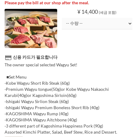
Please pay the bill at our shop after the meal.
¥ 14,400
(세금 포함)
신용 카드가 필요합니다
The owner special selected Wagyu Set!
■Set Menu
·Kobe Wagyu Short Rib Steak (60g)
·Premium Wagyu tongue(50g)or Kobe Wagyu Nakaochi
Karubi(40g)or Kagoshima Sirloin(60g)
·Ishigaki Wagyu Sirlion Steak (60g)
·Ishigaki Wagyu Premium Boneless Short Rib (40g)
·KAGOSHIMA Wagyu Rump (40g)
·KAGOSHIMA Wagyu Aitchbone (40g)
·3 different part of Kagoshima Happiness Pork (90g)
Assorted Kimchi Platter, Salad, Beef Stew, Rice and Dessert.