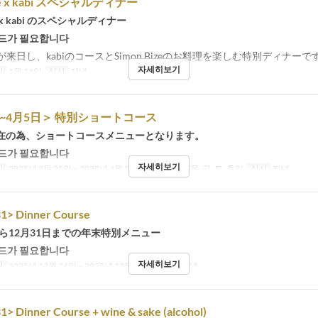
ize x kabi スペシャルディナー
ze x kabi のスペシャルディナー
드가 필요합니다
紗様が来日し、kabiのコースとSimon Bizeのお料理を楽しむ特別ディナーで
자세히보기
간
1월 14일
식사
저녁
日~4月5日＞ 特別ショートコース
在の為、ショートコースメニューとなります。
드가 필요합니다
자세히보기
간
2025년 3월 25일 ~ 2025년 4월 5일
요일
화, 수, 목, 금, 토, 휴일
식사
저녁
1> Dinner Course
から12月31日までの年末特別メニュー
드가 필요합니다
자세히보기
간
2025년 12월 26일 ~ 2025년 12월 31일
식사
저녁
> Dinner Course + wine & sake (alcohol)