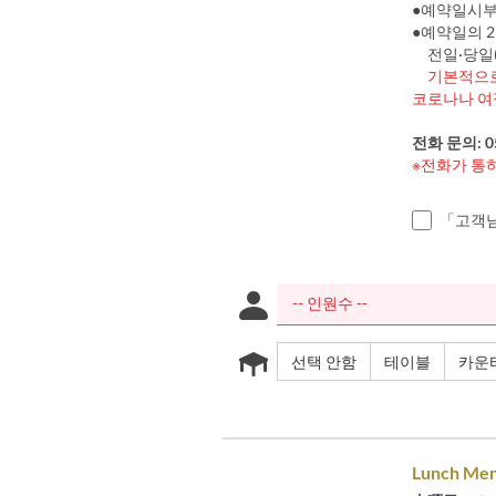
●예약일시부
●예약일의 2
전일·당일(시
기본적으로
코로나나 여
전화 문의: 05
※전화가 통
「고객님
선택 안함
테이블
카운
Lunch Me