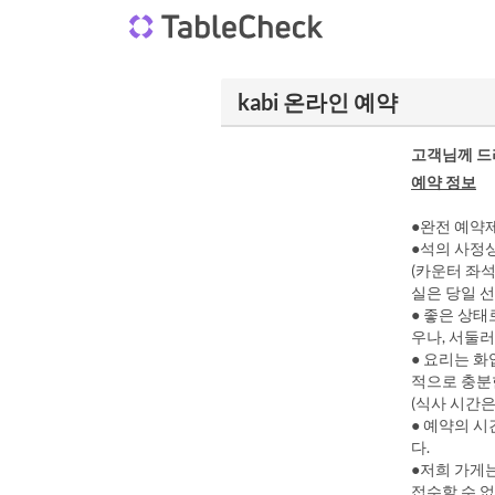
kabi 온라인 예약
고객님께 드
예약 정보
●완전 예약
●석의 사정
(카운터 좌석
실은 당일 
● 좋은 상태
우나, 서둘러
● 요리는 
적으로 충분
(식사 시간은
● 예약의 
다.
●저희 가게
접수할 수 