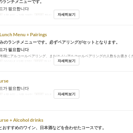
のランチメニューです。
드가 필요합니다
자세히보기
간
1월 8일 ~ 3월 29일
식사
점심
Lunch Menu + Pairings
日のみのランチメニューです。必ずペアリングがセットとなります。
드가 필요합니다
考欄にアルコールペアリング、またはノンアルコールペアリングの人数をお書きく
자세히보기
간
2025년 12월 27일
식사
점심
urse
드가 필요합니다
자세히보기
간
1월 8일 ~ 3월 31일
식사
저녁
rse + Alcohol drinks
とおすすめのワイン、日本酒などを合わせたコースです。