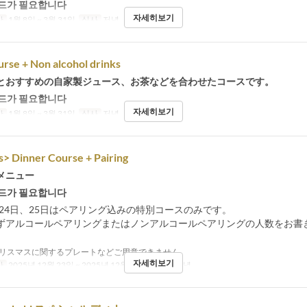
드가 필요합니다
자세히보기
간
1월 8일 ~ 3월 31일
식사
저녁
rse + Non alcohol drinks
とおすすめの自家製ジュース、お茶などを合わせたコースです。
드가 필요합니다
자세히보기
간
1월 8일 ~ 3월 31일
식사
저녁
> Dinner Course + Pairing
メニュー
드가 필요합니다
、24日、25日はペアリング込みの特別コースのみです。
ずアルコールペアリングまたはノンアルコールペアリングの人数をお書
リスマスに関するプレートなどご用意できません。
자세히보기
간
2025년 12월 23일 ~ 2025년 12월 25일
식사
저녁