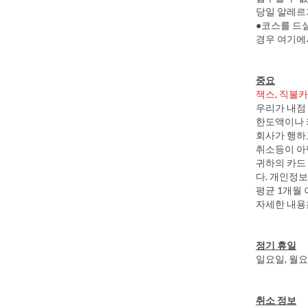
당일 알레르
●코스를 드
경우 여기에서
중요
잭스, 직불
우리가 내점
한도액이나 카
회사가 행하
취소등이 아
귀하의 카드
다. 개인정보
평균 1개월
자세한 내용은 Ta
정기 휴일
일요일, 월
취소 정보