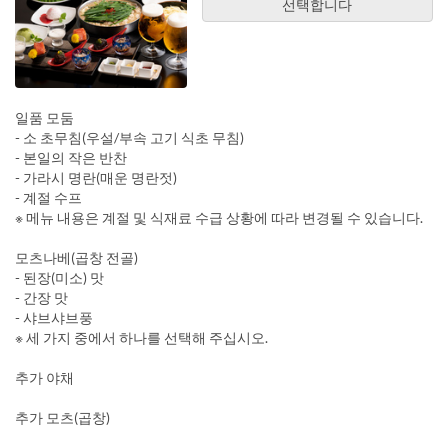
선택합니다
일품 모둠
- 소 초무침(우설/부속 고기 식초 무침)
- 본일의 작은 반찬
- 가라시 명란(매운 명란젓)
- 계절 수프
※ 메뉴 내용은 계절 및 식재료 수급 상황에 따라 변경될 수 있습니다.
모츠나베(곱창 전골)
- 된장(미소) 맛
- 간장 맛
- 샤브샤브풍
※ 세 가지 중에서 하나를 선택해 주십시오.
추가 야채
추가 모츠(곱창)