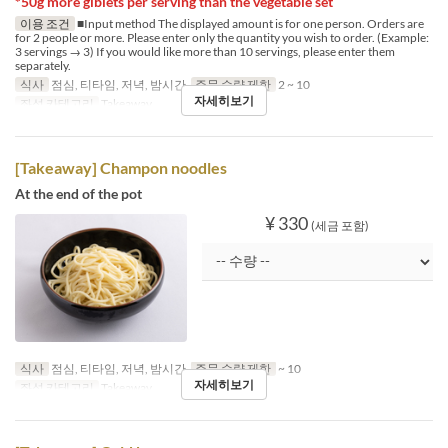
*50g more giblets per serving than the vegetable set
이용 조건
■Input method The displayed amount is for one person. Orders are
for 2 people or more. Please enter only the quantity you wish to order. (Example:
3 servings → 3) If you would like more than 10 servings, please enter them
separately.
식사
점심, 티타임, 저녁, 밤시간
주문 수량 제한
2 ~ 10
자세히보기
좌석 카테고리
Takeaway
[Takeaway] Champon noodles
At the end of the pot
¥ 330
(세금 포함)
식사
점심, 티타임, 저녁, 밤시간
주문 수량 제한
~ 10
자세히보기
좌석 카테고리
Takeaway