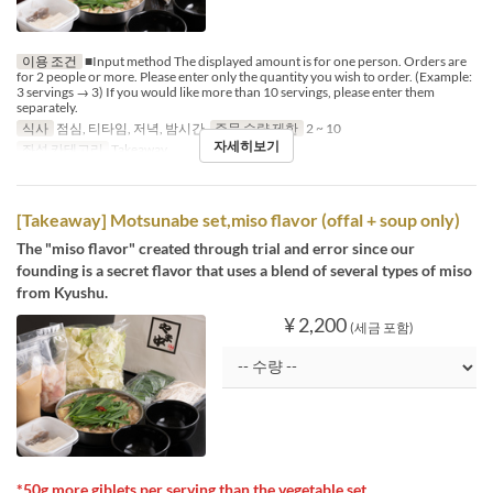
이용 조건
■Input method The displayed amount is for one person. Orders are
for 2 people or more. Please enter only the quantity you wish to order. (Example:
3 servings → 3) If you would like more than 10 servings, please enter them
separately.
식사
점심, 티타임, 저녁, 밤시간
주문 수량 제한
2 ~ 10
자세히보기
좌석 카테고리
Takeaway
[Takeaway] Motsunabe set,miso flavor (offal + soup only)
The "miso flavor" created through trial and error since our
founding is a secret flavor that uses a blend of several types of miso
from Kyushu.
¥ 2,200
(세금 포함)
*50g more giblets per serving than the vegetable set