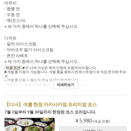
마무리
- 짬뽕 면
- 우동 면
- 죽(조스이)
※ 세 가지 중에서 하나를 선택해 주십시오.
디저트
- 말차 아이스크림
- 아마오우 딸기 아이스크림
- 폰칸 샤베트
※ 세 가지 중에서 하나를 선택해 주십시오.
이용 조건
■ 만 12세 이상은 예약 인원에 포함되어야 합니다.
■ 개별 룸 이용이 가능합니다. 개별 룸을 원하시면 레스토랑으로 직접 문의해 주세
요.
※ 개별 룸 이용 시 별도의 객실 요금이 부과됩니다.
자세히보기
식사
저녁
주문 수량 제한
2 ~
좌석 카테고리
Dine-in
【디너】여름 한정 아카사카점 프리미엄 코스
7월 1일부터 9월 30일까지 한정된 코스 요리입니다.
¥ 5,980
(세금 포함)