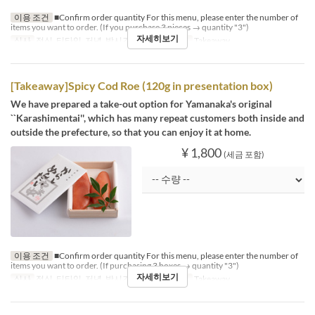
이용 조건
■Confirm order quantity For this menu, please enter the number of
items you want to order. (If you purchase 3 pieces → quantity "3")
자세히보기
식사
점심, 티타임, 저녁, 밤시간
좌석 카테고리
Takeaway
[Takeaway]Spicy Cod Roe (120g in presentation box)
We have prepared a take-out option for Yamanaka's original
``Karashimentai'', which has many repeat customers both inside and
outside the prefecture, so that you can enjoy it at home.
¥ 1,800
(세금 포함)
이용 조건
■Confirm order quantity For this menu, please enter the number of
items you want to order. (If purchasing 3 boxes → quantity "3")
자세히보기
식사
점심, 티타임, 저녁, 밤시간
좌석 카테고리
Takeaway