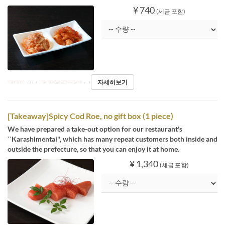
¥ 740
(세금 포함)
자세히보기
식사
저녁
좌석 카테고리
Takeaway
[Takeaway]Spicy Cod Roe, no gift box (1 piece)
We have prepared a take-out option for our restaurant's
``Karashimentai'', which has many repeat customers both inside and
outside the prefecture, so that you can enjoy it at home.
¥ 1,340
(세금 포함)