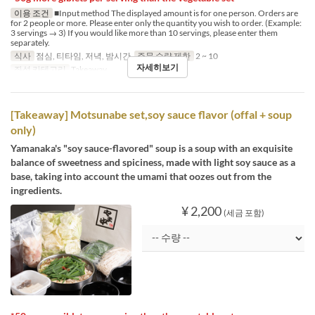
이용 조건
■Input method The displayed amount is for one person. Orders are
for 2 people or more. Please enter only the quantity you wish to order. (Example:
3 servings → 3) If you would like more than 10 servings, please enter them
separately.
식사
점심, 티타임, 저녁, 밤시간
주문 수량 제한
2 ~ 10
자세히보기
좌석 카테고리
Takeaway
[Takeaway] Motsunabe set,soy sauce flavor (offal + soup
only)
Yamanaka's "soy sauce-flavored" soup is a soup with an exquisite
balance of sweetness and spiciness, made with light soy sauce as a
base, taking into account the umami that oozes out from the
ingredients.
¥ 2,200
(세금 포함)