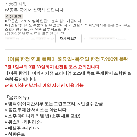
・퐁칸 셔벗
※3종류 중에서 선택해 드립니다.
이용 조건
.
■ 주문은 12 세 이상의 인원수 분의 접수가됩니다
■개인실석에서도 주문하실 수 있습니다. 개인실 좌석 희망하시는 분은 몹시 수고
스럽지만 점포까지 연락을 부탁드립니다
※개인실은 별도 실료를 받고 있습니다
자세히보기
요일
월, 화, 수, 목
식사
저녁
주문 수량 제한
4 ~
좌석 카테고리
Dine-in
【여름 한정 연회 플랜】 월요일~목요일 한정 7,900엔 플랜
7월 1일부터 9월 30일까지 한정된 코스 요리입니다
【여름 한정】 아카사카점 프리미엄 코스에 음료 무제한이 포함된 실
속형 플랜입니다.
※4명 이상·전날까지 예약 시에만 이용 가능
『음료 메뉴』
● 병맥주(이치반시루 또는 그린즈프리) × 인원수 만큼
※ 음료 무제한 서비스는 아닙니다
● 소주 야마나카 라벨 병 (소주 세트 포함)
● 위스키 -키린리ク-
● 매실주 <데캔타>
● 청량음료