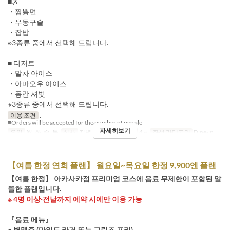
■〆
・짬뽕면
・우동구슬
・잡밥
※3종류 중에서 선택해 드립니다.
■ 디저트
・말차 아이스
・아마오우 아이스
・퐁칸 셔벗
※3종류 중에서 선택해 드립니다.
이용 조건
.
■Orders will be accepted for the number of people
자세히보기
요일
월, 화, 수, 목
식사
저녁
주문 수량 제한
4 ~
좌석 카테고리
Dine-in
【여름 한정 연회 플랜】 월요일~목요일 한정 9,900엔 플랜
【여름 한정】 아카사카점 프리미엄 코스에 음료 무제한이 포함된 알
뜰한 플랜입니다.
※ 4명 이상·전날까지 예약 시에만 이용 가능
『음료 메뉴』
● 병맥주 (마일드 라거 또는 그린즈 프리)