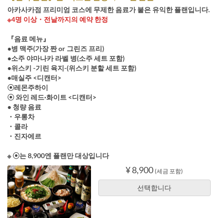
아카사카점 프리미엄 코스에 무제한 음료가 붙은 유익한 플랜입니다.
※4명 이상・전날까지의 예약 한정
『음료 메뉴』
●병 맥주(가장 짠 or 그린즈 프리)
●소주 야마나카 라벨 병(소주 세트 포함)
●위스키 -기린 육지-(위스키 분할 세트 포함)
●매실주 <디캔터>
⦿레몬주하이
⦿ 와인 레드·화이트 <디캔터>
● 청량 음료
・우롱차
・콜라
・진자에르
※ ⦿는 8,900엔 플랜만 대상입니다
¥ 8,900
(세금 포함)
선택합니다