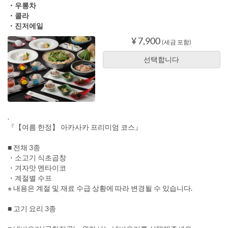
・우롱차
・콜라
・진저에일
¥ 7,900
(세금 포함)
선택합니다
.
『【여름 한정】 아카사카 프리미엄 코스』
■ 전채 3종
・소고기 식초곱창
・겨자맛 멘타이코
・계절별 수프
※ 내용은 계절 및 재료 수급 상황에 따라 변경될 수 있습니다.
■ 고기 요리 3종