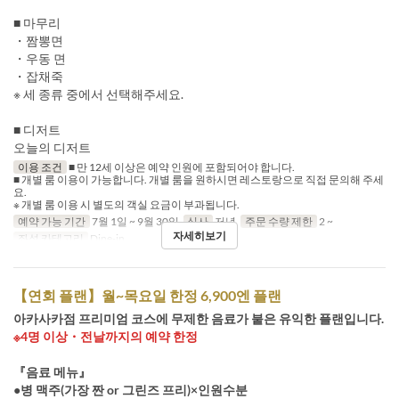
■ 마무리
・짬뽕면
・우동 면
・잡채죽
※ 세 종류 중에서 선택해주세요.
■ 디저트
오늘의 디저트
이용 조건
■ 만 12세 이상은 예약 인원에 포함되어야 합니다.
■ 개별 룸 이용이 가능합니다. 개별 룸을 원하시면 레스토랑으로 직접 문의해 주세
요.
※ 개별 룸 이용 시 별도의 객실 요금이 부과됩니다.
예약 가능 기간
7월 1일 ~ 9월 30일
식사
저녁
주문 수량 제한
2 ~
자세히보기
좌석 카테고리
Dine-in
【연회 플랜】월~목요일 한정 6,900엔 플랜
아카사카점 프리미엄 코스에 무제한 음료가 붙은 유익한 플랜입니다.
※4명 이상・전날까지의 예약 한정
『음료 메뉴』
●병 맥주(가장 짠 or 그린즈 프리)×인원수분