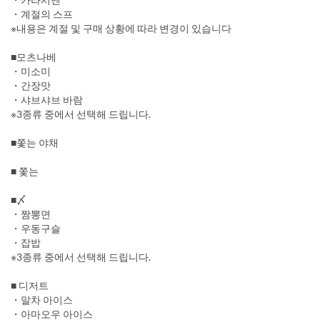
・계절의 스프
※내용은 계절 및 구매 상황에 따라 변경이 있습니다
■모츠나베
・미소미
・간장맛
・샤브샤브 바람
※3종류 중에서 선택해 드립니다.
■쫓는 야채
■ 쫓는
■〆
・짬뽕면
・우동구슬
・잡밥
※3종류 중에서 선택해 드립니다.
■ 디저트
・말차 아이스
・아마오우 아이스