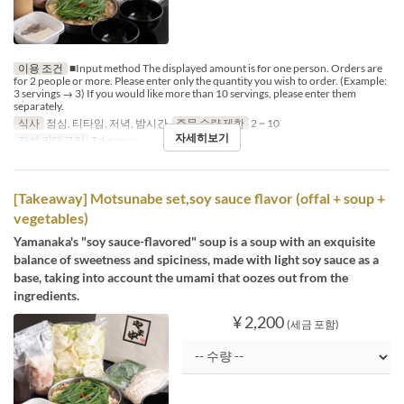
이용 조건
■Input method The displayed amount is for one person. Orders are
for 2 people or more. Please enter only the quantity you wish to order. (Example:
3 servings → 3) If you would like more than 10 servings, please enter them
separately.
식사
점심, 티타임, 저녁, 밤시간
주문 수량 제한
2 ~ 10
자세히보기
좌석 카테고리
Takeaway
[Takeaway] Motsunabe set,soy sauce flavor (offal + soup +
vegetables)
Yamanaka's "soy sauce-flavored" soup is a soup with an exquisite
balance of sweetness and spiciness, made with light soy sauce as a
base, taking into account the umami that oozes out from the
ingredients.
¥ 2,200
(세금 포함)