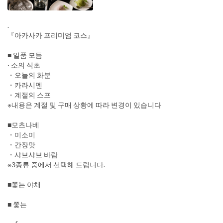
.
『아카사카 프리미엄 코스』
■ 일품 모듬
· 소의 식초
・오늘의 화분
・카라시멘
・계절의 스프
※내용은 계절 및 구매 상황에 따라 변경이 있습니다
■모츠나베
・미소미
・간장맛
・샤브샤브 바람
※3종류 중에서 선택해 드립니다.
■쫓는 야채
■ 쫓는