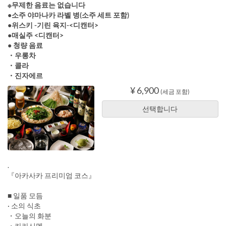
※무제한 음료는 없습니다
●소주 야마나카 라벨 병(소주 세트 포함)
●위스키 -기린 육지-<디캔터>
●매실주 <디캔터>
● 청량 음료
・우롱차
・콜라
・진자에르
¥ 6,900
(세금 포함)
선택합니다
.
『아카사카 프리미엄 코스』
■ 일품 모듬
· 소의 식초
・오늘의 화분
・카라시멘