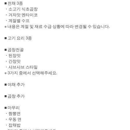
■ 전채 3종
・소고기 식초곱창
・겨자맛 멘타이코
・계절별 수프
※ 내용은 계절 및 재료 수급 상황에 따라 변경될 수 있습니다.
■ 고기 요리 3종
■ 곱창전골
・된장맛
・간장맛
・샤브샤브 스타일
※ 3가지 중에서 선택해주세요.
■ 야채 추가
■ 곱창 추가
■ 마무리
・짬뽕면
・우동 면
・잡채밥