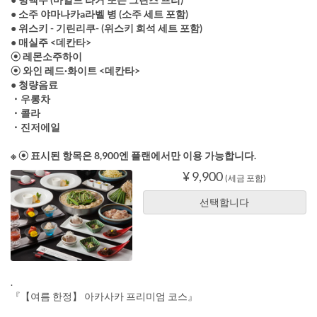
● 소주 야마나카a라벨 병 (소주 세트 포함)
● 위스키 - 기린리쿠- (위스키 희석 세트 포함)
● 매실주 <데칸타>
⦿ 레몬소주하이
⦿ 와인 레드·화이트 <데칸타>
● 청량음료
・우롱차
・콜라
・진저에일
※ ⦿ 표시된 항목은 8,900엔 플랜에서만 이용 가능합니다.
¥ 9,900
(세금 포함)
선택합니다
.
『【여름 한정】 아카사카 프리미엄 코스』