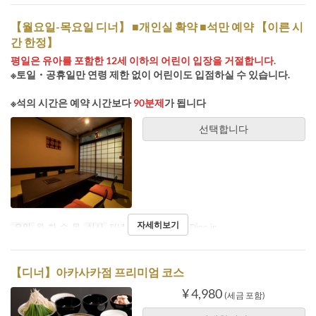
【월요일-목요일 디너】 ■개인실 확약 ■석만 예약 【이른 시
간 한정】
평일은 유아를 포함한 12세 이하의 어린이 입장을 거절합니다.
※토일・공휴일만 연령 제한 없이 어린이도 입점하실 수 있습니다.
※석의 시간은 예약 시간보다
90분제
가 됩니다
선택합니다
자세히보기
요일
월, 화, 수, 목
식사
저녁
좌석 카테고리
Dine-in
【디너】아카사카점 프리미엄 코스
¥ 4,980
(세금 포함)