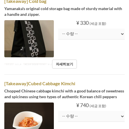
[Takeaway] Cold bag
Yamanaka's original cold storage bag made of sturdy material with
a handle and zipper.
¥ 330
(세금 포함)
자세히보기
식사
저녁
좌석 카테고리
Takeaway
[Takeaway]Cubed Cabbage Kimchi
Chopped Chinese cabbage kimchi with a good balance of sweetness
and spiciness using two types of authentic Korean chili peppers
¥ 740
(세금 포함)