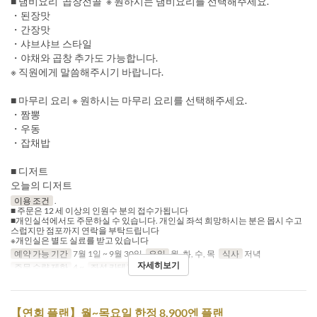
■ 냄비요리 ‘곱창전골’ ※ 원하시는 냄비요리를 선택해주세요.
・된장맛
・간장맛
・샤브샤브 스타일
・야채와 곱창 추가도 가능합니다.
※ 직원에게 말씀해주시기 바랍니다.
■ 마무리 요리 ※ 원하시는 마무리 요리를 선택해주세요.
・짬뽕
・우동
・잡채밥
■ 디저트
오늘의 디저트
이용 조건
.
■ 주문은 12 세 이상의 인원수 분의 접수가됩니다
■개인실석에서도 주문하실 수 있습니다. 개인실 좌석 희망하시는 분은 몹시 수고
스럽지만 점포까지 연락을 부탁드립니다
※개인실은 별도 실료를 받고 있습니다
예약 가능 기간
7월 1일 ~ 9월 30일
요일
월, 화, 수, 목
식사
저녁
자세히보기
주문 수량 제한
4 ~
좌석 카테고리
Dine-in
【연회 플랜】월~목요일 한정 8,900엔 플랜