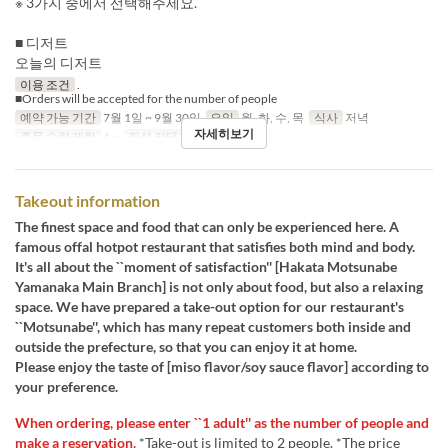
※ 3가지 중에서 선택해주세요.
■ 디저트
오늘의 디저트
이용 조건
.
■Orders will be accepted for the number of people
예약 가능 기간
7월 1일 ~ 9월 30일
요일
월, 화, 수, 목
식사
저녁
자세히보기
주문 수량 제한
4 ~
좌석 카테고리
Dine-in
Takeout information
The finest space and food that can only be experienced here. A
famous offal hotpot restaurant that satisfies both mind and body.
It's all about the ``moment of satisfaction'' [Hakata Motsunabe
Yamanaka Main Branch] is not only about food, but also a relaxing
space. We have prepared a take-out option for our restaurant's
``Motsunabe'', which has many repeat customers both inside and
outside the prefecture, so that you can enjoy it at home.
Please enjoy the taste of [miso flavor/soy sauce flavor] according to
your preference.
When ordering, please enter ``1 adult'' as the number of people and
make a reservation.
*Take-out is limited to 2 people. *The price