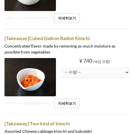
자세히보기
식사
저녁
좌석 카테고리
Takeaway
[Takeaway]Cubed Daikon Radish Kimchi
Concentrated flavor made by removing as much moisture as
possible from vegetables
¥ 740
(세금 포함)
자세히보기
식사
저녁
좌석 카테고리
Takeaway
[Takeaway] Two kind of kimchi
Assorted Chinese cabbage kimchi and kakuteki