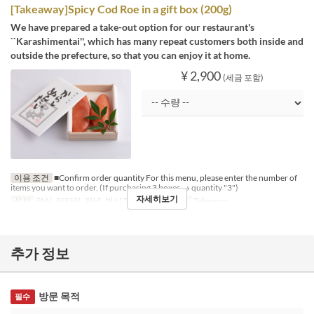
[Takeaway]Spicy Cod Roe in a gift box (200g)
We have prepared a take-out option for our restaurant's
``Karashimentai'', which has many repeat customers both inside and
outside the prefecture, so that you can enjoy it at home.
¥ 2,900
(세금 포함)
이용 조건
■Confirm order quantity For this menu, please enter the number of
items you want to order. (If purchasing 3 boxes → quantity "3")
자세히보기
식사
점심, 티타임, 저녁, 밤시간
좌석 카테고리
Takeaway
추가 정보
방문 목적
필수