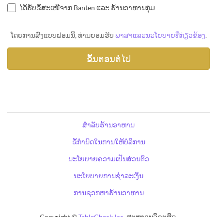
ໄດ້ຮັບຂໍ້ສະເໜີຈາກ Banten ແລະ ຮ້ານອາຫານກຸ່ມ
ໂດຍການສົ່ງແບບຟອມນີ້, ທ່ານຍອມຮັບ
ພາສາແລະນະໂຍບາຍທີ່ກ່ຽວຂ້ອງ
.
ສຳລັບຮ້ານອາຫານ
ຂໍ້ກຳນົດໃນການໃຫ້ບໍລິການ
ນະໂຍບາຍຄວາມເປັນສ່ວນຕົວ
ນະໂຍບາຍການຊຳລະເງິນ
ການຊອກຫາຮ້ານອາຫານ
Copyright ©
TableCheck Inc.
ສະຫງວນລິຂະສິດ.