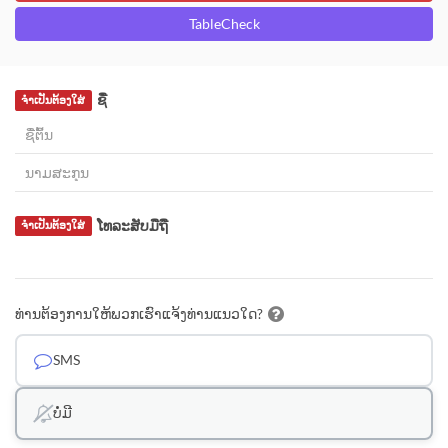
TableCheck
ຊື່
ຈຳເປັນຕ້ອງໃສ່
ໂທລະສັບມືຖື
ຈຳເປັນຕ້ອງໃສ່
ທ່ານຕ້ອງການໃຫ້ພວກເຮົາແຈ້ງທ່ານແນວໃດ?
SMS
ບໍ່ມີ