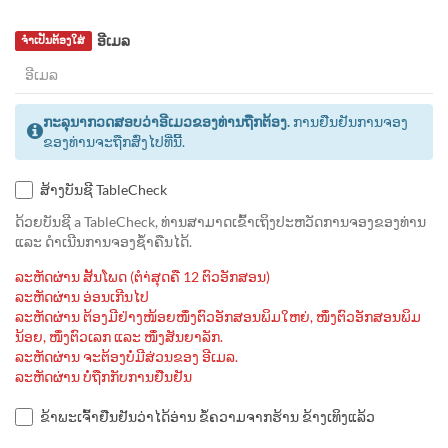
ອີເມລ
ຈຳເປັນຕ້ອງໃສ່
ກະລຸນາກວດສອບວ່າອີເມວຂອງທ່ານຖືກຕ້ອງ.
ການຢືນຢັນການຈອງ
ຂອງທ່ານຈະຖືກສົ່ງໄປທີ່ນີ້.
ສ້າງບັນຊີ TableCheck
ດ້ວຍບັນຊີ a TableCheck, ທ່ານສາມາດເຂົ້າເຖິງປະຫວັດການຈອງຂອງທ່ານ
ແລະ ດຳເນີນການຈອງຊ້ຳຄືນໄດ້.
ລະຫັດຜ່ານ ສັ້ນໂພດ (ຕຳ່ສຸດຄື 12 ຕົວອັກສອນ)
ລະຫັດຜ່ານ ອ່ອນເກີນໄປ
ລະຫັດຜ່ານ ຕ້ອງມີຢ່າງໜ້ອຍໜຶ່ງຕົວອັກສອນພິມໃຫຍ່, ໜຶ່ງຕົວອັກສອນພິມ
ນ້ອຍ, ໜຶ່ງຕົວເລກ ແລະ ໜຶ່ງສັນຍາລັກ.
ລະຫັດຜ່ານ ຈະຕ້ອງບໍ່ມີສ່ວນຂອງ ອີເມລ.
ລະຫັດຜ່ານ ບໍ່ຖືກກັບການຢືນຢັນ
ຂ້າພະເຈົ້າຢືນຢັນວ່າໄດ້ອ່ານ ຂໍ້ຄວາມຈາກຮ້ານ ຂ້າງເທິງແລ້ວ