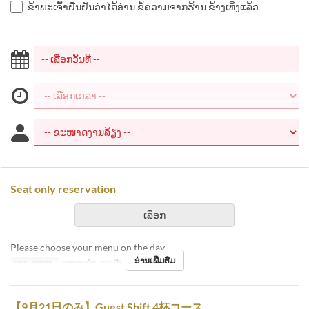
ຂ້າພະເຈົ້າຢືນຢັນວ່າໄດ້ອ່ານ ຂໍ້ຄວາມຈາກຮ້ານ ຂ້າງເທິງແລ້ວ
Seat only reservation
ເລືອກ
Please choose your menu on the day.
ອ່ານເພີ່ມຕື່ມ
ຄາບອາຫານ
ອາຫານຄ່ຳ, ກາງຄືນ
【9月21日のみ】Guest Shift 4杯コース