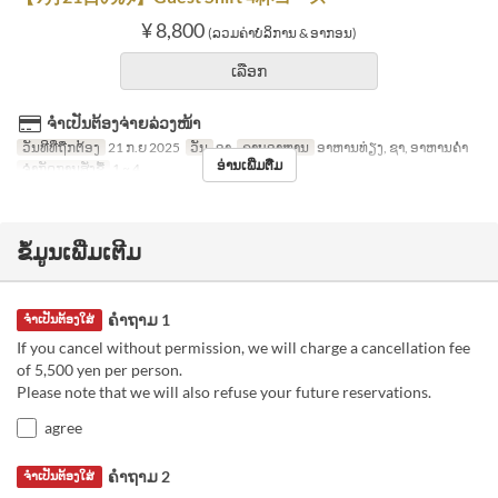
¥ 8,800
(ລວມຄ່າບໍລິການ & ອາກອນ)
ເລືອກ
ຈຳເປັນຕ້ອງຈ່າຍລ່ວງໜ້າ
ວັນທີທີ່ຖືກຕ້ອງ
21 ກ.ຍ 2025
ວັນ
ອາ
ຄາບອາຫານ
ອາຫານທ່ຽງ, ຊາ, ອາຫານຄ່ຳ
ອ່ານເພີ່ມຕື່ມ
ຈຳກັດການສັ່ງຊື້
1 ~ 4
ຂໍ້ມູນເພີ່ມເຕີມ
ຄຳຖາມ 1
ຈຳເປັນຕ້ອງໃສ່
If you cancel without permission, we will charge a cancellation fee
of 5,500 yen per person.
Please note that we will also refuse your future reservations.
agree
ຄຳຖາມ 2
ຈຳເປັນຕ້ອງໃສ່