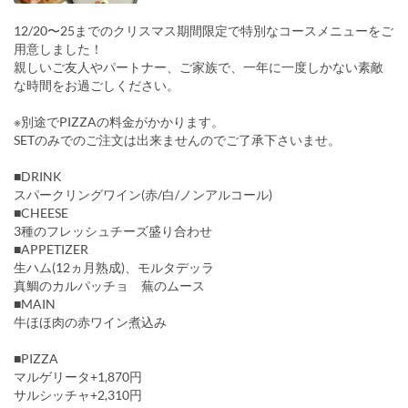
12/20〜25までのクリスマス期間限定で特別なコースメニューをご
用意しました！
親しいご友人やパートナー、ご家族で、一年に一度しかない素敵
な時間をお過ごしください。
※別途でPIZZAの料金がかかります。
SETのみでのご注文は出来ませんのでご了承下さいませ。
■DRINK
スパークリングワイン(赤/白/ノンアルコール)
■CHEESE
3種のフレッシュチーズ盛り合わせ
■APPETIZER
生ハム(12ヵ月熟成)、モルタデッラ
真鯛のカルパッチョ 蕪のムース
■MAIN
牛ほほ肉の赤ワイン煮込み
■PIZZA
マルゲリータ+1,870円
サルシッチャ+2,310円