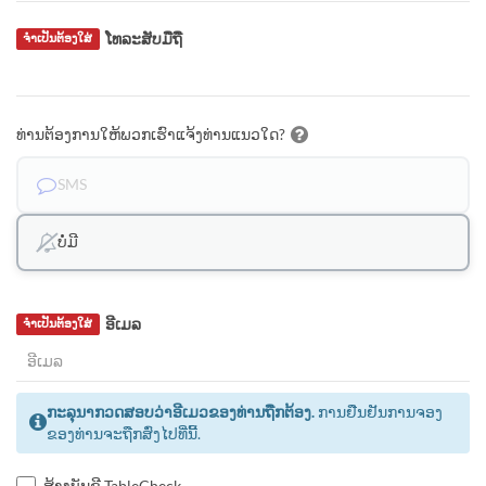
ໂທລະສັບມືຖື
ຈຳເປັນຕ້ອງໃສ່
ທ່ານຕ້ອງການໃຫ້ພວກເຮົາແຈ້ງທ່ານແນວໃດ?
SMS
ບໍ່ມີ
ອີເມລ
ຈຳເປັນຕ້ອງໃສ່
ກະລຸນາກວດສອບວ່າອີເມວຂອງທ່ານຖືກຕ້ອງ.
ການຢືນຢັນການຈອງ
ຂອງທ່ານຈະຖືກສົ່ງໄປທີ່ນີ້.
ສ້າງບັນຊີ TableCheck