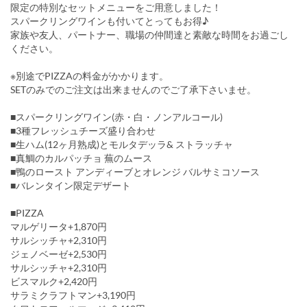
限定の特別なセットメニューをご用意しました！
スパークリングワインも付いてとってもお得♪
家族や友人、パートナー、職場の仲間達と素敵な時間をお過ごし
ください。
※別途でPIZZAの料金がかかります。
SETのみでのご注文は出来ませんのでご了承下さいませ。
■スパークリングワイン(赤・白・ノンアルコール)
■3種フレッシュチーズ盛り合わせ
■生ハム(12ヶ月熟成)とモルタデッラ& ストラッチャ
■真鯛のカルパッチョ 蕪のムース
■鴨のロースト アンディーブとオレンジ バルサミコソース
■バレンタイン限定デザート
■PIZZA
マルゲリータ+1,870円
サルシッチャ+2,310円
ジェノベーゼ+2,530円
サルシッチャ+2,310円
ビスマルク+2,420円
サラミクラフトマン+3,190円