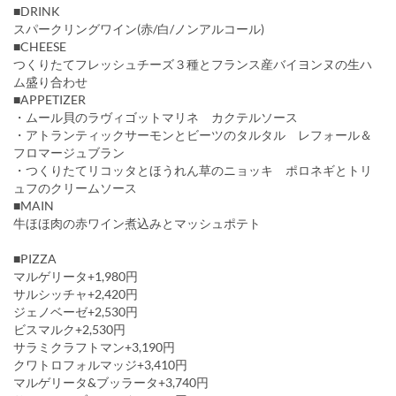
■DRINK
スパークリングワイン(赤/白/ノンアルコール)
■CHEESE
つくりたてフレッシュチーズ３種とフランス産バイヨンヌの生ハ
ム盛り合わせ
■APPETIZER
・ムール貝のラヴィゴットマリネ カクテルソース
・アトランティックサーモンとビーツのタルタル レフォール＆
フロマージュブラン
・つくりたてリコッタとほうれん草のニョッキ ポロネギとトリ
ュフのクリームソース
■MAIN
牛ほほ肉の赤ワイン煮込みとマッシュポテト
■PIZZA
マルゲリータ+1,980円
サルシッチャ+2,420円
ジェノベーゼ+2,530円
ビスマルク+2,530円
サラミクラフトマン+3,190円
クワトロフォルマッジ+3,410円
マルゲリータ&ブッラータ+3,740円