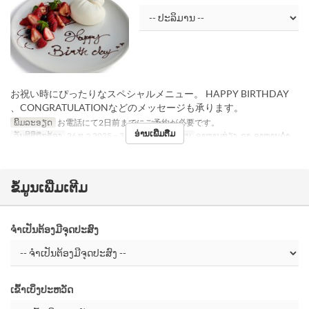
お祝い時にぴったりなスペシャルメニュー。 HAPPY BIRTHDAY
、CONGRATULATIONなどのメッセージも承ります。
ພິມລະອຽດ
お電話にて2日前までにご予約が必要です。
ອ່ານເພີ່ມຕື່ມ
ວັນທີທີ່ຖືກຕ້ອງ
26 ທ.ວ 2025 ~ 31 ທ.ວ
ຄາບອາຫານ
ອາຫານທ່ຽງ, ຊາ, ອາຫານຄ່ຳ
ຂໍ້ມູນເພີ່ມເຕີມ
ຈຳເປັນຕ້ອງມີຈຸດປະສົງ
ເຂົ້າເບິ່ງປະຫວັດ