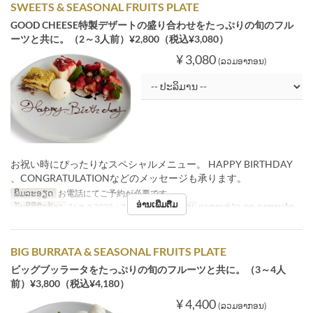
SWEETS & SEASONAL FRUITS PLATE
GOOD CHEESE特製デザートの盛り合わせをたっぷりの旬のフル
ーツと共に。（2～3人前）¥2,800（税込¥3,080）
¥ 3,080
(ລວມອາກອນ)
お祝い時にぴったりなスペシャルメニュー。 HAPPY BIRTHDAY
、CONGRATULATIONなどのメッセージも承ります。
ພິມລະອຽດ
お電話にてご予約が必要です。
ອ່ານເພີ່ມຕື່ມ
ວັນທີທີ່ຖືກຕ້ອງ
26 ທ.ວ 2025 ~ 31 ທ.ວ
ຄາບອາຫານ
ອາຫານທ່ຽງ, ຊາ, ອາຫານຄ່ຳ
BIG BURRATA & SEASONAL FRUITS PLATE
ビッグブッラータをたっぷりの旬のフルーツと共に。（3～4人
前）¥3,800（税込¥4,180）
¥ 4,400
(ລວມອາກອນ)