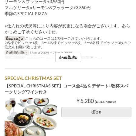
サーモン＆ブッラータ+3,960円
マルゲリータxサーモン&ブッラータ+3,850円
季節のSPECIAL PIZZA
※仕入れの状況等により内容が変更になる場合がございます。あら
かじめご了承くださいませ。
ພິມລະອຽດ
こちらのコースは2名様〜ご注文いただけます。
2名様でピッツァ1枚、3〜4名様でピッツァ2枚、5〜6名様でピッツァ3枚のご
注文をお願い致します。
ວັນທີທີ່ຖືກຕ້ອງ
18 ທ.ວ 2025 ~ 25 ທ.ວ 2025
ອ່ານເພີ່ມຕື່ມ
ຄາບອາຫານ
ອາຫານທ່ຽງ, ຊາ, ອາຫານຄ່ຳ
ຈຳກັດການສັ່ງຊື້
2 ~ 6
SPECIAL CHRISTMAS SET
【SPECIAL CHRISTMAS SET】コース全4品 & デザート+乾杯スパ
ークリングワイン付き
¥ 5,280
(ລວມອາກອນ)
ເລືອກ