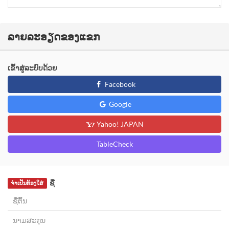
ລາຍລະອຽດຂອງແຂກ
ເຂົ້າສູ່ລະບົບດ້ວຍ
Facebook
Google
Yahoo! JAPAN
TableCheck
ຊື່
ຈຳເປັນຕ້ອງໃສ່