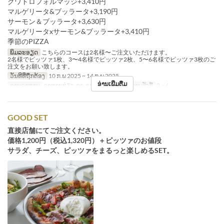
クワトロフォルマッジ+3,410円
マルゲリータ&ブッラータ+3,190円
サーモン＆ブッラータ+3,630円
マルゲリータxサーモン&ブッラータ+3,410円
季節のPIZZA
ພິມລະອຽດ
こちらのコースは2名様〜ご注文いただけます。
2名様でピッツァ1枚、3〜4名様でピッツァ2枚、5〜6名様でピッツァ3枚のご
注文をお願い致します。
ວັນທີທີ່ຖືກຕ້ອງ
10 ກ.ພ 2025 ~ 14 ກ.ພ 2025
ອ່ານເພີ່ມຕື່ມ
ຄາບອາຫານ
ອາຫານທ່ຽງ, ຊາ, ອາຫານຄ່ຳ
ຈຳກັດການສັ່ງຊື້
2 ~ 6
GOOD SET
直接店舗にてご注文ください。
価格1,200円（税込1,320円）＋ピッツァのお値段
サラダ、チーズ、ピッツァをまるっと楽しめるSET。