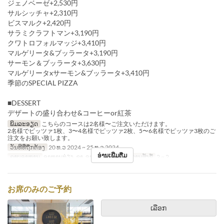
ジェノベーゼ+2,530円
サルシッチャ+2,310円
ビスマルク+2,420円
サラミクラフトマン+3,190円
クワトロフォルマッジ+3,410円
マルゲリータ&ブッラータ+3,190円
サーモン＆ブッラータ+3,630円
マルゲリータxサーモン&ブッラータ+3,410円
季節のSPECIAL PIZZA
■DESSERT
デザートの盛り合わせ&コーヒーor紅茶
ພິມລະອຽດ
こちらのコースは2名様〜ご注文いただけます。
2名様でピッツァ1枚、3〜4名様でピッツァ2枚、5〜6名様でピッツァ3枚のご
注文をお願い致します。
ວັນທີທີ່ຖືກຕ້ອງ
20 ທ.ວ 2024 ~ 25 ທ.ວ 2024
ອ່ານເພີ່ມຕື່ມ
ຄາບອາຫານ
ອາຫານທ່ຽງ, ຊາ, ອາຫານຄ່ຳ
ຈຳກັດການສັ່ງຊື້
2 ~ 2
お席のみのご予約
ເລືອກ