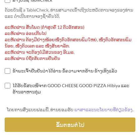
ດ້ວຍບັນຊີ a TableCheck, ທ່ານສາມາດເຂົ້າເຖິງປະຫວັດການຈອງຂອງທ່ານ
ແລະ ດຳເນີນການຈອງຊ້ຳຄືນໄດ້.
ລະຫັດຜ່ານ ສັ້ນໂພດ (ຕຳ່ສຸດຄື 12 ຕົວອັກສອນ)
ລະຫັດຜ່ານ ອ່ອນເກີນໄປ
ລະຫັດຜ່ານ ຕ້ອງມີຢ່າງໜ້ອຍໜຶ່ງຕົວອັກສອນພິມໃຫຍ່, ໜຶ່ງຕົວອັກສອນພິມ
ນ້ອຍ, ໜຶ່ງຕົວເລກ ແລະ ໜຶ່ງສັນຍາລັກ.
ລະຫັດຜ່ານ ຈະຕ້ອງບໍ່ມີສ່ວນຂອງ ອີເມລ.
ລະຫັດຜ່ານ ບໍ່ຖືກກັບການຢືນຢັນ
ຂ້າພະເຈົ້າຢືນຢັນວ່າໄດ້ອ່ານ ຂໍ້ຄວາມຈາກຮ້ານ ຂ້າງເທິງແລ້ວ
ໄດ້ຮັບຂໍ້ສະເໜີຈາກ GOOD CHEESE GOOD PIZZA Hibiya ແລະ
ຮ້ານອາຫານກຸ່ມ
ໂດຍການສົ່ງແບບຟອມນີ້, ທ່ານຍອມຮັບ
ພາສາແລະນະໂຍບາຍທີ່ກ່ຽວຂ້ອງ
.