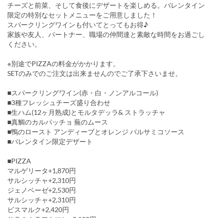
チーズと前菜、そして食後にデザートを楽しめる。バレンタイン
限定の特別なセットメニューをご用意しました！
スパークリングワインも付いてとってもお得♪
家族や友人、パートナー、職場の仲間達と素敵な時間をお過ごし
ください。
※別途でPIZZAの料金がかかります。
SETのみでのご注文は出来ませんのでご了承下さいませ。
■スパークリングワイン(赤・白・ノンアルコール)
■3種フレッシュチーズ盛り合わせ
■生ハム(12ヶ月熟成)とモルタデッラ& ストラッチャ
■真鯛のカルパッチョ 蕪のムース
■鴨のロースト アンディーブとオレンジ バルサミコソース
■バレンタイン限定デザート
■PIZZA
マルゲリータ+1,870円
サルシッチャ+2,310円
ジェノベーゼ+2,530円
サルシッチャ+2,310円
ビスマルク+2,420円