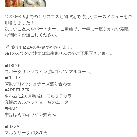
12/20〜25までのクリスマス期間限定で特別なコースメニューをご
用意しました！
親しいご友人やパートナー、ご家族で、一年に一度しかない素敵
な時間をお過ごしください。
※別途でPIZZAの料金がかかります。
SETのみでのご注文は出来ませんのでご了承下さいませ。
■DRINK
スパークリングワイン(赤/白/ノンアルコール)
■CHEESE
3種のフレッシュチーズ盛り合わせ
■APPETIZER
生ハム(12ヵ月熟成)、モルタデッラ
真鯛のカルパッチョ 蕪のムース
■MAIN
牛ほほ肉の赤ワイン煮込み
■PIZZA
マルゲリータ+1,870円