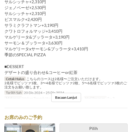
サルシッチャ+2,310円
ジェノベーゼ+2,530円
サルシッチャ+2,310円
ビスマルク+2,420円
サラミクラフトマン+3,190円
クワトロフォルマッジ+3,410円
マルゲリータ&ブッラータ+3,190円
サーモン＆ブッラータ+3,630円
マルゲリータxサーモン&ブッラータ+3,410円
季節のSPECIAL PIZZA
■DESSERT
デザートの盛り合わせ&コーヒーor紅茶
Cetak Halus
こちらのコースは2名様〜ご注文いただけます。
2名様でピッツァ1枚、3〜4名様でピッツァ2枚、5〜6名様でピッツァ3枚のご
注文をお願い致します。
Tarikh Sah
20 Dis 2024 ~ 25 Dis 2024
Bacaan Lanjut
Makanan
Makan Tengah Hari, Teh, Makan Malam
Had Pesanan
2 ~ 2
お席のみのご予約
Pilih