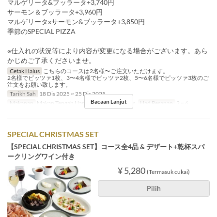
マルゲリータ&ブッラータ+3,740円
サーモン＆ブッラータ+3,960円
マルゲリータxサーモン&ブッラータ+3,850円
季節のSPECIAL PIZZA
※仕入れの状況等により内容が変更になる場合がございます。あら
かじめご了承くださいませ。
Cetak Halus
こちらのコースは2名様〜ご注文いただけます。
2名様でピッツァ1枚、3〜4名様でピッツァ2枚、5〜6名様でピッツァ3枚のご
注文をお願い致します。
Tarikh Sah
18 Dis 2025 ~ 25 Dis 2025
Bacaan Lanjut
Makanan
Makan Tengah Hari, Teh, Makan Malam
Had Pesanan
2 ~ 6
SPECIAL CHRISTMAS SET
【SPECIAL CHRISTMAS SET】コース全4品 & デザート+乾杯スパ
ークリングワイン付き
¥ 5,280
(Termasuk cukai)
Pilih