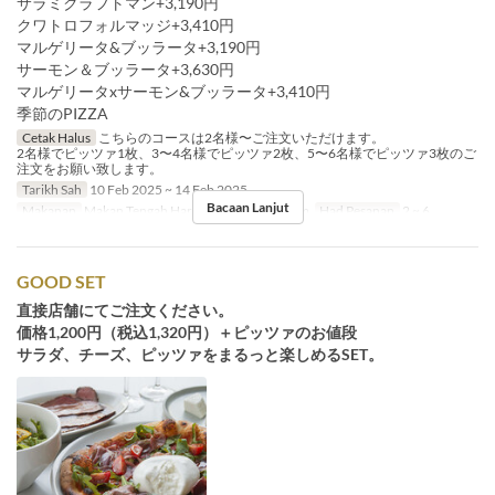
サラミクラフトマン+3,190円
クワトロフォルマッジ+3,410円
マルゲリータ&ブッラータ+3,190円
サーモン＆ブッラータ+3,630円
マルゲリータxサーモン&ブッラータ+3,410円
季節のPIZZA
Cetak Halus
こちらのコースは2名様〜ご注文いただけます。
2名様でピッツァ1枚、3〜4名様でピッツァ2枚、5〜6名様でピッツァ3枚のご
注文をお願い致します。
Tarikh Sah
10 Feb 2025 ~ 14 Feb 2025
Bacaan Lanjut
Makanan
Makan Tengah Hari, Teh, Makan Malam
Had Pesanan
2 ~ 6
GOOD SET
直接店舗にてご注文ください。
価格1,200円（税込1,320円）＋ピッツァのお値段
サラダ、チーズ、ピッツァをまるっと楽しめるSET。