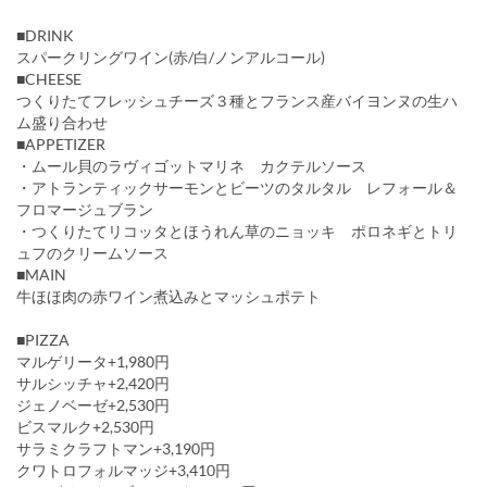
■DRINK
スパークリングワイン(赤/白/ノンアルコール)
■CHEESE
つくりたてフレッシュチーズ３種とフランス産バイヨンヌの生ハ
ム盛り合わせ
■APPETIZER
・ムール貝のラヴィゴットマリネ カクテルソース
・アトランティックサーモンとビーツのタルタル レフォール＆
フロマージュブラン
・つくりたてリコッタとほうれん草のニョッキ ポロネギとトリ
ュフのクリームソース
■MAIN
牛ほほ肉の赤ワイン煮込みとマッシュポテト
■PIZZA
マルゲリータ+1,980円
サルシッチャ+2,420円
ジェノベーゼ+2,530円
ビスマルク+2,530円
サラミクラフトマン+3,190円
クワトロフォルマッジ+3,410円