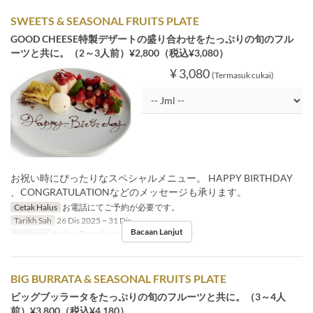
SWEETS & SEASONAL FRUITS PLATE
GOOD CHEESE特製デザートの盛り合わせをたっぷりの旬のフル
ーツと共に。（2～3人前）¥2,800（税込¥3,080）
¥ 3,080
(Termasuk cukai)
お祝い時にぴったりなスペシャルメニュー。 HAPPY BIRTHDAY
、CONGRATULATIONなどのメッセージも承ります。
Cetak Halus
お電話にてご予約が必要です。
Tarikh Sah
26 Dis 2025 ~ 31 Dis
Bacaan Lanjut
Makanan
Makan Tengah Hari, Teh, Makan Malam
BIG BURRATA & SEASONAL FRUITS PLATE
ビッグブッラータをたっぷりの旬のフルーツと共に。（3～4人
前）¥3,800（税込¥4,180）