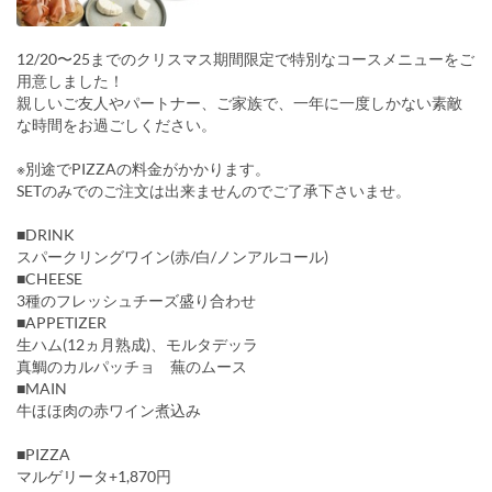
12/20〜25までのクリスマス期間限定で特別なコースメニューをご
用意しました！
親しいご友人やパートナー、ご家族で、一年に一度しかない素敵
な時間をお過ごしください。
※別途でPIZZAの料金がかかります。
SETのみでのご注文は出来ませんのでご了承下さいませ。
■DRINK
スパークリングワイン(赤/白/ノンアルコール)
■CHEESE
3種のフレッシュチーズ盛り合わせ
■APPETIZER
生ハム(12ヵ月熟成)、モルタデッラ
真鯛のカルパッチョ 蕪のムース
■MAIN
牛ほほ肉の赤ワイン煮込み
■PIZZA
マルゲリータ+1,870円