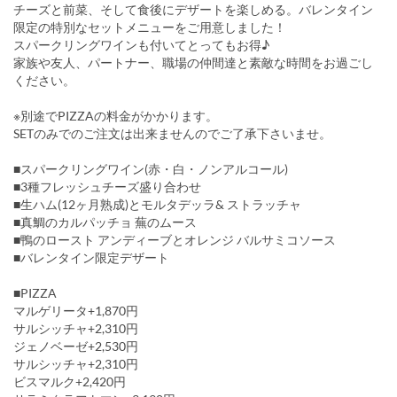
チーズと前菜、そして食後にデザートを楽しめる。バレンタイン
限定の特別なセットメニューをご用意しました！
スパークリングワインも付いてとってもお得♪
家族や友人、パートナー、職場の仲間達と素敵な時間をお過ごし
ください。
※別途でPIZZAの料金がかかります。
SETのみでのご注文は出来ませんのでご了承下さいませ。
■スパークリングワイン(赤・白・ノンアルコール)
■3種フレッシュチーズ盛り合わせ
■生ハム(12ヶ月熟成)とモルタデッラ& ストラッチャ
■真鯛のカルパッチョ 蕪のムース
■鴨のロースト アンディーブとオレンジ バルサミコソース
■バレンタイン限定デザート
■PIZZA
マルゲリータ+1,870円
サルシッチャ+2,310円
ジェノベーゼ+2,530円
サルシッチャ+2,310円
ビスマルク+2,420円