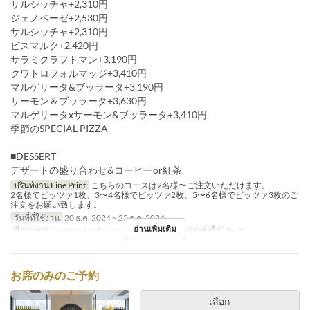
サルシッチャ+2,310円
ジェノベーゼ+2,530円
サルシッチャ+2,310円
ビスマルク+2,420円
サラミクラフトマン+3,190円
クワトロフォルマッジ+3,410円
マルゲリータ&ブッラータ+3,190円
サーモン＆ブッラータ+3,630円
マルゲリータxサーモン&ブッラータ+3,410円
季節のSPECIAL PIZZA
■DESSERT
デザートの盛り合わせ&コーヒーor紅茶
ปรินท์งาน Fine Print
こちらのコースは2名様〜ご注文いただけます。
2名様でピッツァ1枚、3〜4名様でピッツァ2枚、5〜6名様でピッツァ3枚のご
注文をお願い致します。
วันที่ที่ใช้งาน
20 ธ.ค. 2024 ~ 25 ธ.ค. 2024
อ่านเพิ่มเติม
มื้ออาหาร
อาหารกลางวัน, ชา, อาหารเย็น
จำกัดการสั่งซื้อ
2 ~ 2
お席のみのご予約
เลือก