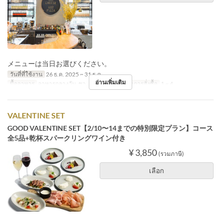
メニューは当日お選びください。
วันที่ที่ใช้งาน
26 ธ.ค. 2025 ~ 31 ธ.ค.
อ่านเพิ่มเติม
มื้ออาหาร
อาหารกลางวัน, ชา, อาหารเย็น
จำกัดการสั่งซื้อ
1 ~ 4
VALENTINE SET
GOOD VALENTINE SET【2/10〜14までの特別限定プラン】コース
全5品+乾杯スパークリングワイン付き
¥ 3,850
(รวมภาษี)
เลือก