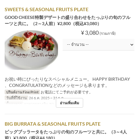
SWEETS & SEASONAL FRUITS PLATE
GOOD CHEESE特製デザートの盛り合わせをたっぷりの旬のフル
ーツと共に。（2～3人前）¥2,800（税込¥3,080）
¥ 3,080
(รวมภาษี)
お祝い時にぴったりなスペシャルメニュー。 HAPPY BIRTHDAY
、CONGRATULATIONなどのメッセージも承ります。
ปรินท์งาน Fine Print
お電話にてご予約が必要です。
วันที่ที่ใช้งาน
26 ธ.ค. 2025 ~ 31 ธ.ค.
อ่านเพิ่มเติม
มื้ออาหาร
อาหารกลางวัน, ชา, อาหารเย็น
BIG BURRATA & SEASONAL FRUITS PLATE
ビッグブッラータをたっぷりの旬のフルーツと共に。（3～4人
前）¥3,800（税込¥4,180）