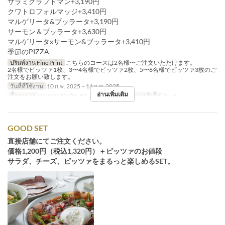
サラミクラフトマン+3,190円
クワトロフォルマッジ+3,410円
マルゲリータ&ブッラータ+3,190円
サーモン＆ブッラータ+3,630円
マルゲリータxサーモン&ブッラータ+3,410円
季節のPIZZA
ปรินท์งาน Fine Print
こちらのコースは2名様〜ご注文いただけます。
2名様でピッツァ1枚、3〜4名様でピッツァ2枚、5〜6名様でピッツァ3枚のご
注文をお願い致します。
วันที่ที่ใช้งาน
10 ก.พ. 2025 ~ 14 ก.พ. 2025
อ่านเพิ่มเติม
มื้ออาหาร
อาหารกลางวัน, ชา, อาหารเย็น
จำกัดการสั่งซื้อ
2 ~ 6
GOOD SET
直接店舗にてご注文ください。
価格1,200円（税込1,320円）＋ピッツァのお値段
サラダ、チーズ、ピッツァをまるっと楽しめるSET。