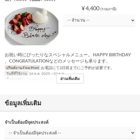
¥ 4,400
(รวมภาษี)
お祝い時にぴったりなスペシャルメニュー。 HAPPY BIRTHDAY
、CONGRATULATIONなどのメッセージも承ります。
ปรินท์งาน Fine Print
お電話にて2日前までにご予約が必要です。
วันที่ที่ใช้งาน
26 ธ.ค. 2025 ~ 31 ธ.ค.
อ่านเพิ่มเติม
มื้ออาหาร
อาหารกลางวัน, ชา, อาหารเย็น
ข้อมูลเพิ่มเติม
จำเป็นต้องมีจุดประสงค์