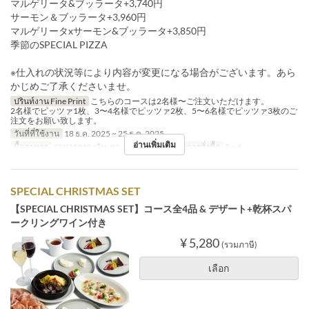
マルゲリータ&ブッラータ+3,740円
サーモン＆ブッラータ+3,960円
マルゲリータxサーモン&ブッラータ+3,850円
季節のSPECIAL PIZZA
※仕入れの状況等により内容が変更になる場合がございます。あら
かじめご了承くださいませ。
ปรินท์งาน Fine Print
こちらのコースは2名様〜ご注文いただけます。
2名様でピッツァ1枚、3〜4名様でピッツァ2枚、5〜6名様でピッツァ3枚のご
注文をお願い致します。
วันที่ที่ใช้งาน
18 ธ.ค. 2025 ~ 25 ธ.ค. 2025
อ่านเพิ่มเติม
มื้ออาหาร
อาหารกลางวัน, ชา, อาหารเย็น
จำกัดการสั่งซื้อ
2 ~ 6
SPECIAL CHRISTMAS SET
【SPECIAL CHRISTMAS SET】コース全4品 & デザート+乾杯スパ
ークリングワイン付き
¥ 5,280
(รวมภาษี)
เลือก