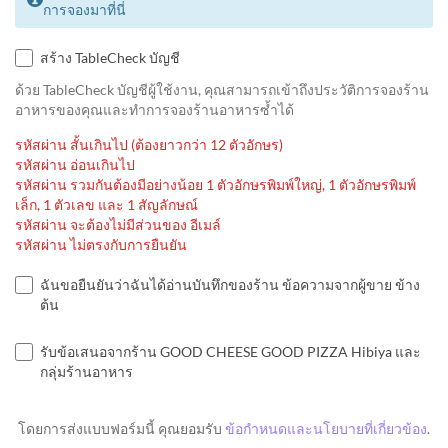
การจองมาที่นี่
สร้าง TableCheck บัญชี
ด้วย TableCheck บัญชีผู้ใช้งาน, คุณสามารถเข้าถึงประวัติการจองร้าน
อาหารของคุณและทำการจองร้านอาหารซ้ำได้
รหัสผ่าน สั้นเกินไป (ต้องยาวกว่า 12 ตัวอักษร)
รหัสผ่าน อ่อนเกินไป
รหัสผ่าน รวมกันต้องมีอย่างน้อย 1 ตัวอักษรพิมพ์ใหญ่, 1 ตัวอักษรพิมพ์
เล็ก, 1 ตัวเลข และ 1 สัญลักษณ์
รหัสผ่าน จะต้องไม่มีส่วนของ อีเมล์
รหัสผ่าน ไม่ตรงกับการยืนยัน
ฉันขอยืนยันว่าฉันได้อ่านบันทึกของร้าน ข้อความจากผู้ขาย ข้าง
ต้น
รับข้อเสนอจากร้าน GOOD CHEESE GOOD PIZZA Hibiya และ
กลุ่มร้านอาหาร
โดยการส่งแบบฟอร์มนี้ คุณยอมรับ
ข้อกำหนดและนโยบายที่เกี่ยวข้อง
.