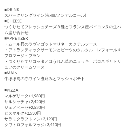
■DRINK
スパークリングワイン(赤/白/ノンアルコール)
■CHEESE
つくりたてフレッシュチーズ３種とフランス産バイヨンヌの生ハ
ム盛り合わせ
■APPETIZER
・ムール貝のラヴィゴットマリネ カクテルソース
・アトランティックサーモンとビーツのタルタル レフォール＆
フロマージュブラン
・つくりたてリコッタとほうれん草のニョッキ ポロネギとトリ
ュフのクリームソース
■MAIN
牛ほほ肉の赤ワイン煮込みとマッシュポテト
■PIZZA
マルゲリータ+1,980円
サルシッチャ+2,420円
ジェノベーゼ+2,530円
ビスマルク+2,530円
サラミクラフトマン+3,190円
クワトロフォルマッジ+3,410円