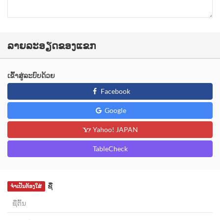
ລາຍລະອຽດຂອງແຂກ
ເຂົ້າສູ່ລະບົບດ້ວຍ
Facebook
Google
Yahoo! JAPAN
TableCheck
ຊື່
ຈຳເປັນຕ້ອງໃສ່