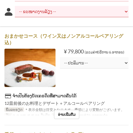
おまかせコース（ワイン又はノンアルコールペアリング
込）
¥ 79,800
(ລວມຄ່າບໍລິການ & ອາກອນ)
ຈຳເປັນຕ້ອງບັດເຄຣດິດທີ່ສາມາດຄືນໄດ້
12皿前後のお料理とデザート＋アルコールペアリング
ພິມລະອຽດ
＊表示金額は目安となります。季節により変動がございます。
ອ່ານເພີ່ມຕື່ມ
ວັນ
ຈ, ອ, ພຫ, ສູ, ສ, ອາ, ວັນພັກ
ຄາບອາຫານ
ອາຫານທ່ຽງ, ອາຫານຄ່ຳ