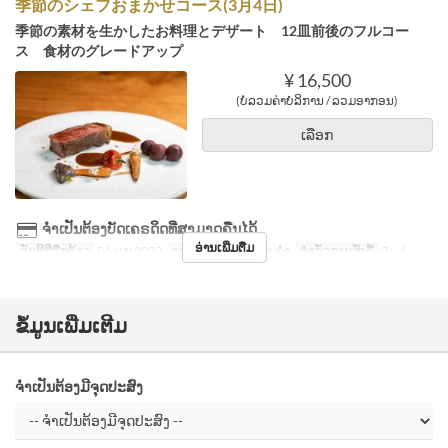
季節のシェフおまかせコース(3月4日)
季節の素材を生かしたお料理とデザート 12皿前後のフルコー
ス 食材のグレードアップ
¥ 16,500
(ບໍ່ລວມຄ່າບໍລິການ / ລວມອາກອນ)
ເລືອກ
ຈຳເປັນຕ້ອງບັດເຄຣດິດທີ່ສາມາດຄືນໄດ້
ອ່ານເພີ່ມຕື່ມ
ວັນທີທີ່ຖືກຕ້ອງ
04 ມ.ນ 2022
ຄາບອາຫານ
ອາຫານຄ່ຳ
ຈຳກັດການສັ່ງຊື້
2 ~ 4
ຂໍ້ມູນເພີ່ມເຕີມ
ຈຳເປັນຕ້ອງມີຈຸດປະສົງ