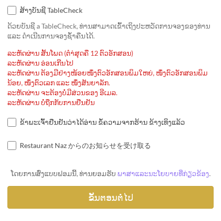
ສ້າງບັນຊີ TableCheck
ດ້ວຍບັນຊີ a TableCheck, ທ່ານສາມາດເຂົ້າເຖິງປະຫວັດການຈອງຂອງທ່ານ
ແລະ ດຳເນີນການຈອງຊ້ຳຄືນໄດ້.
ລະຫັດຜ່ານ ສັ້ນໂພດ (ຕຳ່ສຸດຄື 12 ຕົວອັກສອນ)
ລະຫັດຜ່ານ ອ່ອນເກີນໄປ
ລະຫັດຜ່ານ ຕ້ອງມີຢ່າງໜ້ອຍໜຶ່ງຕົວອັກສອນພິມໃຫຍ່, ໜຶ່ງຕົວອັກສອນພິມ
ນ້ອຍ, ໜຶ່ງຕົວເລກ ແລະ ໜຶ່ງສັນຍາລັກ.
ລະຫັດຜ່ານ ຈະຕ້ອງບໍ່ມີສ່ວນຂອງ ອີເມລ.
ລະຫັດຜ່ານ ບໍ່ຖືກກັບການຢືນຢັນ
ຂ້າພະເຈົ້າຢືນຢັນວ່າໄດ້ອ່ານ ຂໍ້ຄວາມຈາກຮ້ານ ຂ້າງເທິງແລ້ວ
Restaurant Naz からのお知らせを受け取る
ໂດຍການສົ່ງແບບຟອມນີ້, ທ່ານຍອມຮັບ
ພາສາແລະນະໂຍບາຍທີ່ກ່ຽວຂ້ອງ
.