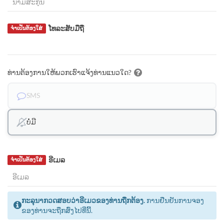
ໂທລະສັບມືຖື
ຈຳເປັນຕ້ອງໃສ່
ທ່ານຕ້ອງການໃຫ້ພວກເຮົາແຈ້ງທ່ານແນວໃດ?
SMS
ບໍ່ມີ
ອີເມລ
ຈຳເປັນຕ້ອງໃສ່
ກະລຸນາກວດສອບວ່າອີເມວຂອງທ່ານຖືກຕ້ອງ.
ການຢືນຢັນການຈອງ
ຂອງທ່ານຈະຖືກສົ່ງໄປທີ່ນີ້.