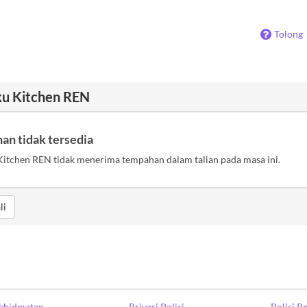
Tolong
ku Kitchen REN
an tidak tersedia
itchen REN tidak menerima tempahan dalam talian pada masa ini.
li
khidmatan
Privasi Polisi
Polisi 