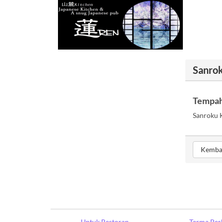
Sanro
Tempah
Sanroku K
Kemba
Untuk Restoran
Terma Per