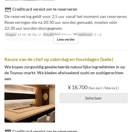
Creditcard vereist om te reserveren
De reservering geldt voor 2,5 uur vanaf het moment van reserveren.
Reserveringen die na 20:30 uur worden gemaakt, moeten vóór
22:30 uur worden doorgegeven.
Dagen
M, Di, W, Do, V
Maaltijden
Diner
Bestellimiet
2 ~ 4
Lees verder
Zitplaats Categorie
Privékamer
Keuze van de chef op zaterdag en feestdagen (balie)
We kopen zorgvuldig geselecteerde natuurlijke ingrediënten in op
de Toyosu-markt. We bieden afwisselend sushi en sushigerechten
aan.
¥ 18.700
(Svc excl. / btw incl.)
Selecteer
Creditcard vereist om te reserveren