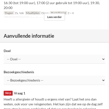
16:30 (tot 19:00 uur), 17:00 (2 uur gebruik tot 19:00 uur), 19:30,
20:00
Dagen
Za, Vak
Maaltijden
Diner
Bestellimiet
2 ~ 4
Lees verder
Zitplaats Categorie
Privékamer
Aanvullende informatie
Doel
Bezoekgeschiedenis
Vraag 1
Verp
Heeft u allergieën of houdt u ergens niet van? Laat het ons dan
weten, ook voor uw reisgenoten. Het kan zijn dat we op de dag zelf
geen eten kunnen aanbieden of dat we een toeslag in rekening