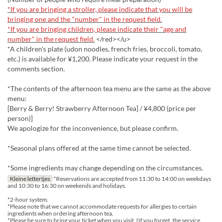
*If you are bringing a stroller, please indicate that you will be
bringing one and the "number" in the request field.
*If you are bringing children, please indicate their "age and
number" in the request field.
</red></u>
*A children's plate (udon noodles, french fries, broccoli, tomato,
etc.) is available for ¥1,200. Please indicate your request in the
comments section.
*The contents of the afternoon tea menu are the same as the above
menu:
[Berry & Berry! Strawberry Afternoon Tea] / ¥4,800 (price per
person)]
We apologize for the inconvenience, but please confirm.
*Seasonal plans offered at the same time cannot be selected.
*Some ingredients may change depending on the circumstances.
Kleine lettertjes
*Reservations are accepted from 11:30 to 14:00 on weekdays
and 10:30 to 16:30 on weekends and holidays.
*2-hour system.
*Please note that we cannot accommodate requests for allergies to certain
ingredients when ordering afternoon tea.
*Please be sure to bring your ticket when you visit. (If you forget, the service