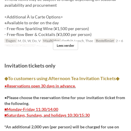
availability and procurement
<Additional À la Carte Options>
※Available to order on the day
- Free-flow Sparkling Wine (¥1,500 per person)
- Free-flow Beer & Cocktails (¥3,000 per person)
Dagen
M, Di, W, Do, V
Maaltijden
Ontbijt, Lunch, Thee
Bestellimiet
2 ~ 6
Lees verder
Zitplaats Categorie
Dining
Invitation tickets only
◆To customers using Afternoon Tea Invitation Tickets◆
●Reservations open 30 days in advance.
●Please choose the reservation time for your invitation ticket from
the following.
■Monday-Friday 11:30/14:00
■Saturdays, Sundays, and holidays 10:30/15:30
*An additional 2,000 yen (per person) will be charged for use on