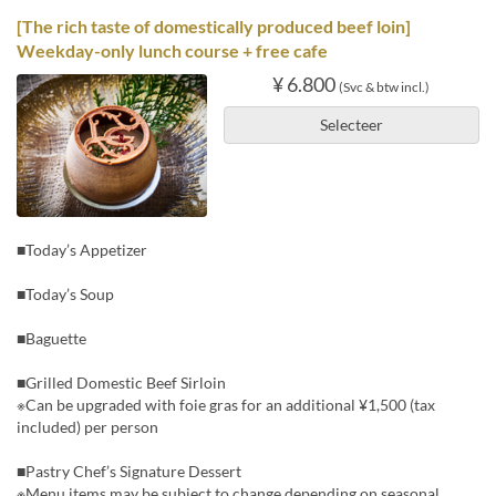
[The rich taste of domestically produced beef loin]
Weekday-only lunch course + free cafe
¥ 6.800
(Svc & btw incl.)
Selecteer
■Today’s Appetizer
■Today’s Soup
■Baguette
■Grilled Domestic Beef Sirloin
※Can be upgraded with foie gras for an additional ¥1,500 (tax
included) per person
■Pastry Chef’s Signature Dessert
※Menu items may be subject to change depending on seasonal