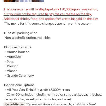
The course price will be displayed as ¥170,000 upon reservation,
but you will not be required to pay the course fee on the day.
Additional drinks, food, and option fees are to be paid on the day.
*The menu for this course changes depending on the season.
■ Toast: Sparkling wine
(Non-alcoholic option available)
■ Course Contents
・Amuse-bouche
・Appetizer
・Soup
・Poisson
・Viande
・Grande Ceremony
■ Additional Options
・All-You-Can-Drink Upgrade ¥3,000/person
(Over 50 varieties including gin, vodka, rum, cassis, peach, lychee,
barley shochu, sweet potato shochu, and sake)
Kleine lettertjes
*If you would like to add more people, an additional fee of