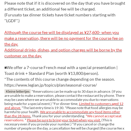
Please note that if it is discovered on the day that you have brought
a different ticket, an additional fee will be charged.
(Furusato tax dinner tickets have ticket numbers starting with
"LGDF".)
Although the course fee will be displayed as ¥27,600- when you
make a reservation, there will be no payment for the course fee on
the day.
Additional drinks, dishes, and option charges will be borne by the
customer on the day.
■We offer a 7-course French meal with a special presentation |
Toast drink + Standard Plan (worth ¥13,800/person).
*The contents of this course change depending on the season.
https://www.legian.jp/topics/plan/seasonal-course/
Kleine lettertjes
*Reservations can be made up to 30 days in advance. (If you
are unable to make a reservation, please contact the restaurant by phone. There
may be cases where we are unable to accommodate you due to reservations
being made for a special event.) *For dinner time,
Limited to customers aged 12
and above.
*The last entry time is 19:30. *Please note that food allergies may be
harmful to your health.
We are unable to accommodate any food items other
than the 28 items.
Thank you for your understanding.
*We cannot accept seat
reservations.
*
Please be sure to bring your ticket when you visit.
(This is
necessary even if you provide your number.) *If you cancel or change the
number of people on the day, a cancellation fee will be charged (the course fee x