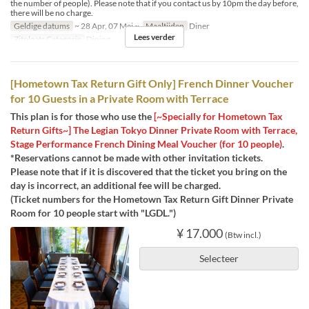
the number of people). Please note that if you contact us by 10pm the day before,
there will be no charge.
Geldige datums
~ 28 Apr, 07 Mei ~
Maaltijden
Diner
Lees verder
Zitplaats Categorie
Dining
[Hometown Tax Return Gift Only] French Dinner Voucher
for 10 Guests in a Private Room with Terrace
This plan is for those who use the
[~Specially for Hometown Tax
Return Gifts~] The Legian Tokyo Dinner Private Room with Terrace,
Stage Performance French Dining Meal Voucher (for 10 people)
.
*Reservations cannot be made with other invitation tickets.
Please note that if it is discovered that the ticket you bring on the
day is incorrect, an additional fee will be charged.
(Ticket numbers for the Hometown Tax Return Gift Dinner Private
Room for 10 people start with "LGDL.")
¥ 17.000
(Btw incl.)
Selecteer