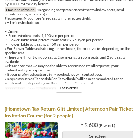
by 10:00 PM the day before.
Hoe in te wisselen
<Regarding seat preferences (front window seats, semi-
private rooms, sofa seats)>
Please specify your preferred seats in the request field.
※All prices include tax.
● Dinner
・Front window seats: 1,100 yen per person
・Flower Table semi-private room seats: 2,750 yen per person
・Flower Table sofa seats: 2,450 yen per person
※For Flower Table seats during dinner hours, the price varies depending on the
specific seat.
※There are 4 front window seats, 2 semi-private room seats, and 2 sofa seats
available.
※Please note that we may not be able to accommodate all requests; your
understanding is appreciated.
※If your preferred seats are fully booked, we will contact you.
※Requests such as “if possible” or “if available” will be accommodated for an
additional fee, depending on the specifics of the request.
Lees verder
Maaltijden
Diner
Zitplaats Categorie
Dining
[Hometown Tax Return Gift Limited] Afternoon Pair Ticket
Invitation Course (for 2 people)
¥ 9.600
(Btw incl.)
Selecteer