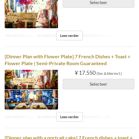
Selecteer
Lees verder
Maaltijden
Diner
Bestellimiet
2 ~
Zitplaats Categorie
Dining
[Dinner Plan with Flower Plate] 7 French Dishes + Toast +
Flower Plate | Semi-Private Room Guaranteed
¥ 17.550
(Svc & btw incl.)
Selecteer
Lees verder
Maaltijden
Diner
Bestellimiet
2 ~
Zitplaats Categorie
booth
[Dinner plan with a portrait cake] 7 French dishes + toast +