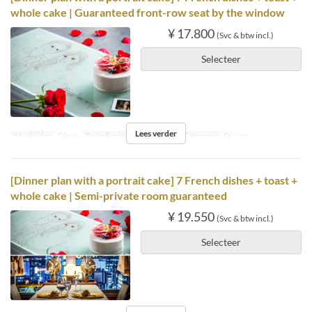
whole cake | Guaranteed front-row seat by the window
¥ 17.800
(Svc & btw incl.)
Selecteer
Lees verder
Maaltijden
Diner
Bestellimiet
2 ~
Zitplaats Categorie
Dining
[Dinner plan with a portrait cake] 7 French dishes + toast +
whole cake | Semi-private room guaranteed
¥ 19.550
(Svc & btw incl.)
Selecteer