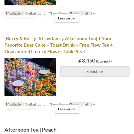
Maaltijden
Ontbijt, Lunch, Thee, Diner
Bestellimiet
2 ~
Lees verder
Zitplaats Categorie
booth
[Berry & Berry! Strawberry Afternoon Tea] + Your
Favorite Bear Cake + Toast Drink + Free Flow Tea +
Guaranteed Luxury Flower Table Seat
¥ 8.450
(Btw incl.)
Selecteer
Maaltijden
Ontbijt, Lunch, Thee, Diner
Bestellimiet
2 ~
Lees verder
Zitplaats Categorie
booth
Afternoon Tea | Peach