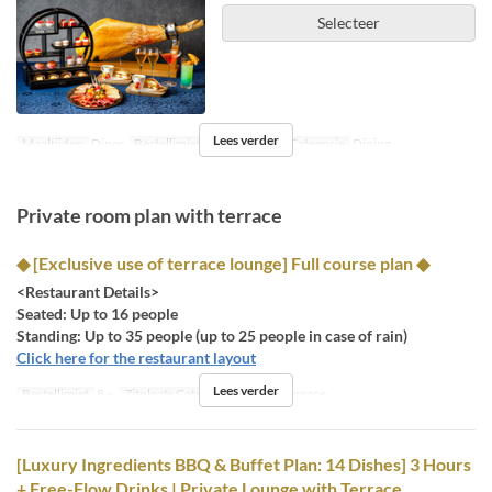
Selecteer
Lees verder
Maaltijden
Diner
Bestellimiet
2 ~
Zitplaats Categorie
Dining
Private room plan with terrace
◆ [Exclusive use of terrace lounge] Full course plan ◆
<Restaurant Details>
Seated: Up to 16 people
Standing: Up to 35 people (up to 25 people in case of rain)
Click here for the restaurant layout
Lees verder
Bestellimiet
8 ~
Zitplaats Categorie
Private Terrace
[Luxury Ingredients BBQ & Buffet Plan: 14 Dishes] 3 Hours
+ Free-Flow Drinks | Private Lounge with Terrace