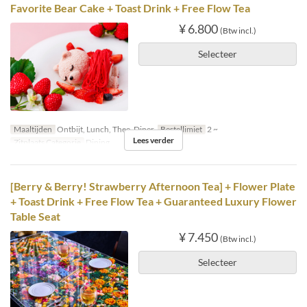
Favorite Bear Cake + Toast Drink + Free Flow Tea
¥ 6.800
(Btw incl.)
Selecteer
Maaltijden
Ontbijt, Lunch, Thee, Diner
Bestellimiet
2 ~
Lees verder
Zitplaats Categorie
Dining
[Berry & Berry! Strawberry Afternoon Tea] + Flower Plate
+ Toast Drink + Free Flow Tea + Guaranteed Luxury Flower
Table Seat
¥ 7.450
(Btw incl.)
Selecteer