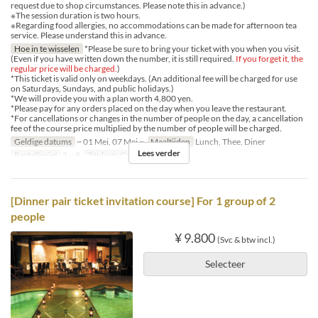
request due to shop circumstances. Please note this in advance.)
※The session duration is two hours.
※Regarding food allergies, no accommodations can be made for afternoon tea
service. Please understand this in advance.
Hoe in te wisselen
*Please be sure to bring your ticket with you when you visit.
(Even if you have written down the number, it is still required.
If you forget it, the
regular price will be charged.
)
*This ticket is valid only on weekdays. (An additional fee will be charged for use
on Saturdays, Sundays, and public holidays.)
*We will provide you with a plan worth 4,800 yen.
*Please pay for any orders placed on the day when you leave the restaurant.
*For cancellations or changes in the number of people on the day, a cancellation
fee of the course price multiplied by the number of people will be charged.
Geldige datums
~ 01 Mei, 07 Mei ~
Maaltijden
Lunch, Thee, Diner
Lees verder
Bestellimiet
2 ~ 8
Zitplaats Categorie
Dining
[Dinner pair ticket invitation course] For 1 group of 2
people
¥ 9.800
(Svc & btw incl.)
Selecteer