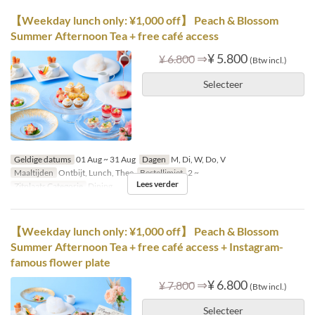
【Weekday lunch only: ¥1,000 off】 Peach & Blossom
Summer Afternoon Tea + free café access
⇒
¥ 5.800
¥ 6.800
(Btw incl.)
Selecteer
Geldige datums
01 Aug ~ 31 Aug
Dagen
M, Di, W, Do, V
Maaltijden
Ontbijt, Lunch, Thee
Bestellimiet
2 ~
Lees verder
Zitplaats Categorie
Dining
【Weekday lunch only: ¥1,000 off】 Peach & Blossom
Summer Afternoon Tea + free café access + Instagram-
famous flower plate
⇒
¥ 6.800
¥ 7.800
(Btw incl.)
Selecteer