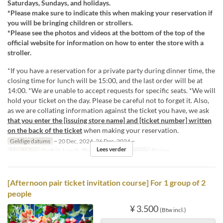
Saturdays, Sundays, and holidays.
*Please make sure to indicate this when making your reservation if
you will be bringing children or strollers.
*Please see the photos and videos at the bottom of the top of the
official website for information on how to enter the store with a
stroller.
*If you have a reservation for a private party during dinner time, the
closing time for lunch will be 15:00, and the last order will be at
14:00. *We are unable to accept requests for specific seats. *We will
hold your ticket on the day. Please be careful not to forget it. Also,
as we are collating information against the ticket you have, we ask
that you enter the [issuing store name] and [ticket number] written
on the back of the ticket
when making your reservation.
Geldige datums
~ 20 Dec, 2024, 26 Dec, 2024 ~
Lees verder
Maaltijden
Ontbijt, Lunch, Thee
Zitplaats Categorie
Dining
[Afternoon pair ticket invitation course] For 1 group of 2
people
¥ 3.500
(Btw incl.)