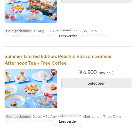
Geldige datums
01 Aug ~ 31 Aug
Dagen
M, Di, W, Do, V
Lees verder
Maaltijden
Lunch, Thee
Bestellimiet
2 ~
Zitplaats Categorie
Dining
Summer Limited Edition: Peach & Blossom Summer
Afternoon Tea + Free Coffee
¥ 6.800
(Btw incl.)
Selecteer
Geldige datums
01 Jul ~ 31 Aug
Maaltijden
Ontbijt, Lunch, Thee, Diner
Lees verder
Bestellimiet
2 ~
Zitplaats Categorie
Dining