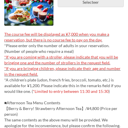
Selecteer
The course fee will be displayed as ¥7,000 when you make a
reservation, but there is no course fee to pay on the day.
*Please enter only the number of adults in your reservation.
(Number of people who require a meal)
*If you are coming with a stroller, please indicate that you will be
bringing one and the number of strollers in the request field.
*If you are bringing children, please indicate their age and number
in the request field.
*A children's plate (udon, french fries, broccoli, tomato, etc.) is
available for ¥1,200. Please indicate this in the remarks field if you
would like one. (
*Limited to entry between 11:30 and 15:30
)
■Afternoon Tea Menu Contents
【Berry & Berry! Strawberry Afternoon Tea】/¥4,800 (Price per
person)
The same contents as the above menu will be provided. We
apologize for the inconvenience, but please confirm the following.