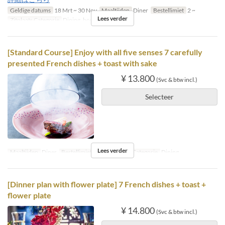
Geldige datums
18 Mrt ~ 30 Nov
Maaltijden
Diner
Bestellimiet
2 ~
Lees verder
Zitplaats Categorie
Dining, booth
[Standard Course] Enjoy with all five senses 7 carefully
presented French dishes + toast with sake
¥ 13.800
(Svc & btw incl.)
Selecteer
Lees verder
Maaltijden
Diner
Bestellimiet
2 ~
Zitplaats Categorie
Dining
[Dinner plan with flower plate] 7 French dishes + toast +
flower plate
¥ 14.800
(Svc & btw incl.)