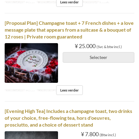
Lees verder
Maaltijden
Diner
Bestellimiet
2 ~
Zitplaats Categorie
booth
[Proposal Plan] Champagne toast + 7 French dishes + a love
message plate that appears from a suitcase & a bouquet of
12 roses | Private room guaranteed
¥ 25.000
(Svc & btw incl.)
Selecteer
Lees verder
Maaltijden
Diner
Zitplaats Categorie
booth
[Evening High Tea] Includes a champagne toast, two drinks
of your choice, free-flowing tea, hors d'oeuvres,
prosciutto, and a choice of dessert stand
¥ 7.800
(Btw incl.)