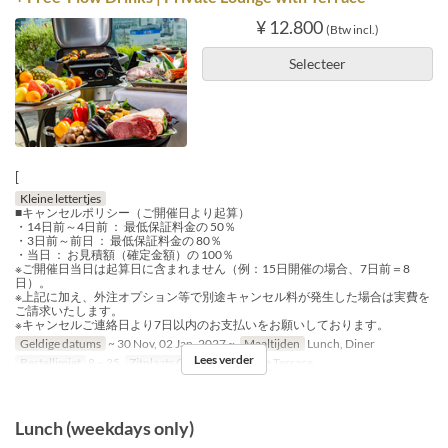
¥ 12.800
(Btw incl.)
Selecteer
[
Kleine lettertjes
■キャンセルポリシー（ご開催日より起算）
・14日前～4日前 ： 最低保証料金の 50％
・3日前～前日 ： 最低保証料金の 80％
・当日 ： お見積額（確定金額）の 100％
※ご開催日当日は起算日に含まれません（例：15日開催の場合、7日前＝8
日）。
※上記に加え、外注オプション等で別途キャンセル料が発生した場合は実費を
ご請求いたします。
※キャンセルご連絡日より7日以内のお支払いをお願いしております。
Geldige datums
~ 30 Nov, 02 Jan, 2027 ~
Maaltijden
Lunch, Diner
Lees verder
Bestellimiet
8 ~ 35
Zitplaats Categorie
Private Terrace
Lunch (weekdays only)