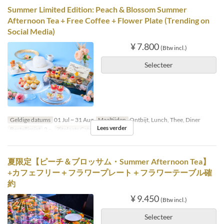
Summer Limited Edition: Peach & Blossom Summer
Afternoon Tea + Free Coffee + Flower Plate (Trending on
Social Media)
¥ 7.800
(Btw incl.)
Selecteer
Geldige datums
01 Jul ~ 31 Aug
Maaltijden
Ontbijt, Lunch, Thee, Diner
Lees verder
Bestellimiet
2 ~
Zitplaats Categorie
Dining
夏限定【ピーチ＆ブロッサム・Summer Afternoon Tea】
+カフェフリー＋フラワープレート＋フラワーテーブル確
約
¥ 9.450
(Btw incl.)
Selecteer