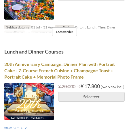
Geldige datums
01 Jul ~ 31 Aug
Maaltijden
Ontbijt, Lunch, Thee, Diner
Lees verder
Bestellimiet
2 ~
Zitplaats Categorie
booth
Lunch and Dinner Courses
20th Anniversary Campaign: Dinner Plan with Portrait
Cake - 7-Course French Cuisine + Champagne Toast +
Portrait Cake + Memorial Photo Frame
⇒
¥ 17.800
¥ 20.000
(Svc & btw incl.)
Selecteer
詳細はこちら