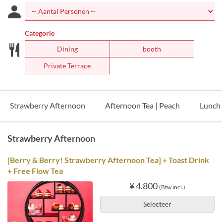
Categorie
Dining
booth
Private Terrace
Strawberry Afternoon
Afternoon Tea | Peach
Lunch
Strawberry Afternoon
[Berry & Berry! Strawberry Afternoon Tea] + Toast Drink
+ Free Flow Tea
¥ 4.800
(Btw incl.)
Selecteer