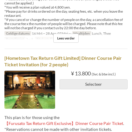
cannot be applied.)
*You will receive a plan valued at 4,800 yen.
*Please pay for drinks ordered on the day, seating fees, etc. when you leave the
restaurant.
*If you cancel or change the number of people on the day, a cancellation fee of
the course fee x the number of people will be charged. Please note that this fee
will not be charged if you contact us by 22:00 the day before.
Geldige datums
16 Mrt ~ 28 Apr, 07 Mei ~
Maaltijden
Lunch, Thee
Lees verder
Bestellimiet
2 ~ 8
Zitplaats Categorie
Dining
[Hometown Tax Return Gift Limited] Dinner Course Pair
Ticket Invitation (for 2 people)
¥ 13.800
(Svc & btw incl.)
Selecteer
This plan is for those using the
【Furusato Tax Return Gift Exclusive】Dinner Course Pair Ticket
.
*Reservations cannot be made with other invitation tickets.