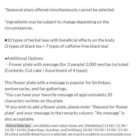
*Seasonal plans offered simultaneously cannot be selected.
*Ingredients may be subject to change depending on the
circumstances.
■10 types of herbal teas with beneficial effects on the body
(3 types of black tea + 7 types of caffeine-free black tea)
●Additional Options
・Flower plate with message (for 2 people) 2,000 yen/tax included
(Contents: Cut cake / Assortment of 4 types)
This flower plate with a message is popular for birthdays,
anniversaries, and fan gatherings.
*You can have your favorite message of approximately 20
characters written on the plate.
*If you wish to add a flower plate, please enter "Request for flower
plate" and your message in the remarks column. "No message" is
also acceptable.
Kleine lettertjes
※Available reservation times are: [Weekdays] 11:00 / 11:30 /
13:30 / 14:00; [Saturdays, Sundays, and holidays] 10:00 / 10:30 / 15:00 / 15:30.
(If a time outside these hours is selected, we may be unable to accommodate your