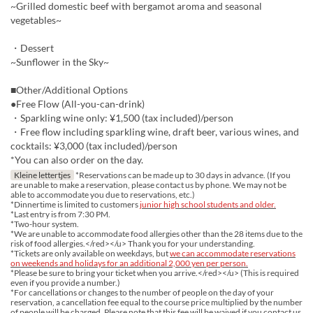
~Grilled domestic beef with bergamot aroma and seasonal
vegetables~
・Dessert
~Sunflower in the Sky~
■Other/Additional Options
●Free Flow (All-you-can-drink)
・Sparkling wine only: ¥1,500 (tax included)/person
・Free flow including sparkling wine, draft beer, various wines, and
cocktails: ¥3,000 (tax included)/person
*You can also order on the day.
Kleine lettertjes
*Reservations can be made up to 30 days in advance. (If you
are unable to make a reservation, please contact us by phone. We may not be
able to accommodate you due to reservations, etc.)
*Dinnertime is limited to customers
junior high school students and older.
*Last entry is from 7:30 PM.
*Two-hour system.
*We are unable to accommodate food allergies other than the 28 items due to the
risk of food allergies.</red></u> Thank you for your understanding.
*Tickets are only available on weekdays, but
we can accommodate reservations
on weekends and holidays for an additional 2,000 yen per person.
*Please be sure to bring your ticket when you arrive.</red></u> (This is required
even if you provide a number.)
*For cancellations or changes to the number of people on the day of your
reservation, a cancellation fee equal to the course price multiplied by the number
of people will be charged. Please note that this fee will be waived if you contact us