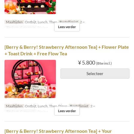
Maaltijden
Ontbijt, Lunch, Thee
Bestellimiet
2 ~
Lees verder
Zitplaats Categorie
Dining
[Berry & Berry! Strawberry Afternoon Tea] + Flower Plate
+ Toast Drink + Free Flow Tea
¥ 5.800
(Btw incl.)
Selecteer
Maaltijden
Ontbijt, Lunch, Thee, Diner
Bestellimiet
2 ~
Lees verder
Zitplaats Categorie
Dining
[Berry & Berry! Strawberry Afternoon Tea] + Your