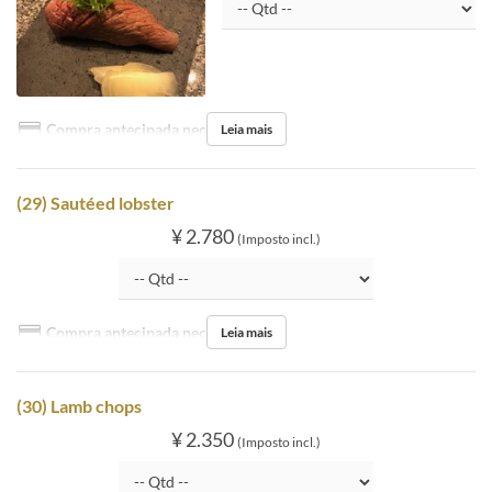
Compra antecipada necessária
Leia mais
(29) Sautéed lobster
¥ 2.780
(Imposto incl.)
Compra antecipada necessária
Leia mais
(30) Lamb chops
¥ 2.350
(Imposto incl.)