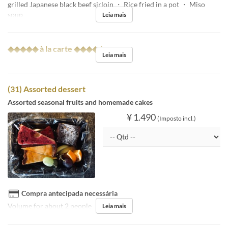
grilled Japanese black beef sirloin ・ Rice fried in a pot ・ Miso
soup
Leia mais
◆◆◆◆◆ à la carte ◆◆◆◆◆
Leia mais
(31) Assorted dessert
Assorted seasonal fruits and homemade cakes
¥ 1.490
(Imposto incl.)
Compra antecipada necessária
Volume for about 2 people
Leia mais