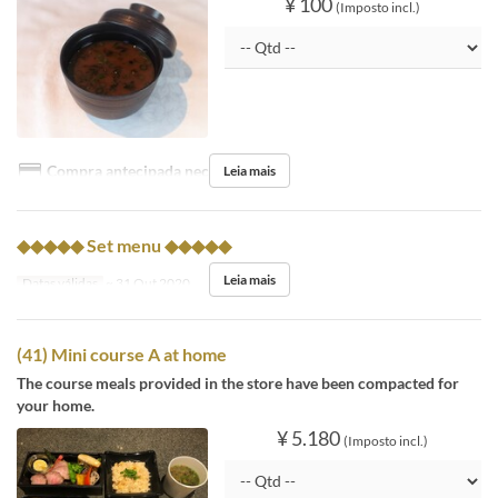
¥ 100
(Imposto incl.)
Compra antecipada necessária
Leia mais
◆◆◆◆◆ Set menu ◆◆◆◆◆
Leia mais
Datas válidas
~ 31 Out 2020
(41) Mini course A at home
The course meals provided in the store have been compacted for
your home.
¥ 5.180
(Imposto incl.)