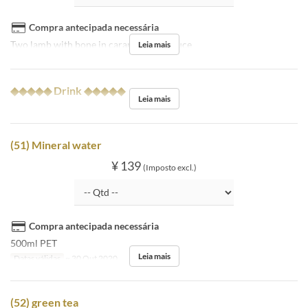
Compra antecipada necessária
Two lamb with bone in caramel miso sauce
Leia mais
◆◆◆◆◆ Drink ◆◆◆◆◆
Leia mais
(51) Mineral water
¥ 139
(Imposto excl.)
Compra antecipada necessária
500ml PET
Leia mais
Datas válidas
~ 30 Out 2020
(52) green tea