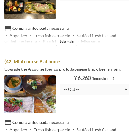
Compra antecipada necessária
・ Appetizer ・ Fresh fish carpaccio ・ Sautéed fresh fish and
grilled Iberian pig ・ Rice fried in a pot ・ Miso soup
Leia mais
(42) Mini course B at home
Upgrade the A course Iberico pig to Japanese black beef sirloin.
¥ 6.260
(Imposto incl.)
Compra antecipada necessária
・ Appetizer ・ Fresh fish carpaccio ・ Sautéed fresh fish and