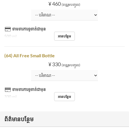
¥ 460
(ពន្ធរួមបញ្ចូល)
ទាមទារការទូទាត់ជាមុន
500 ml
អានបន្ថែម
(64) All Free Small Bottle
¥ 330
(ពន្ធរួមបញ្ចូល)
ទាមទារការទូទាត់ជាមុន
330 ml
អានបន្ថែម
ព័ត៌មានបន្ថែម