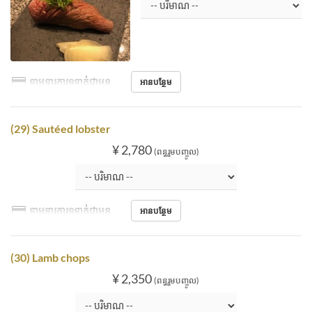
ទាមទារការទូទាត់ជាមុន
អានបន្ថែម
(29) Sautéed lobster
¥ 2,780
(ពន្ធរួមបញ្ចូល)
ទាមទារការទូទាត់ជាមុន
អានបន្ថែម
(30) Lamb chops
¥ 2,350
(ពន្ធរួមបញ្ចូល)