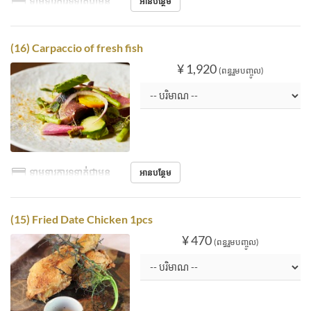
ទាមទារការទូទាត់ជាមុន
អានបន្ថែម
(16) Carpaccio of fresh fish
¥ 1,920
(ពន្ធរួមបញ្ចូល)
ទាមទារការទូទាត់ជាមុន
អានបន្ថែម
(15) Fried Date Chicken 1pcs
¥ 470
(ពន្ធរួមបញ្ចូល)