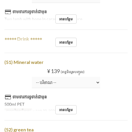
ទាមទារការទូទាត់ជាមុន
Two lamb with bone in caramel miso sauce
អានបន្ថែម
◆◆◆◆◆ Drink ◆◆◆◆◆
អានបន្ថែម
(51) Mineral water
¥ 139
(ពន្ធមិនរួមបញ្ចូល)
ទាមទារការទូទាត់ជាមុន
500ml PET
អានបន្ថែម
កាលបរិច្ឆេទត្រឹមត្រូវ
~ តុលា 30, 2020
(52) green tea