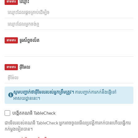
ឈ្មោះ
ទាមទារ
ទូរស័ព្ទចល័ត
ទាមទារ
អ៊ីមែល
ទាមទារ
សូមបញ្ជាក់ថាអ៊ីមែលរបស់អ្នកត្រឹមត្រូវ។
ការបញ្ជាក់ការកក់នឹងផ្ញើទៅ
អាសយដ្ឋាននេះ។
បង្កើតគណនី TableCheck
ជាមេីលរបស់គណនី TableCheck អ្នកអាចចូលមើលប្រវត្តិការកក់បានហើយធ្វើការ
កក់ម្ដងទៀតបាន។