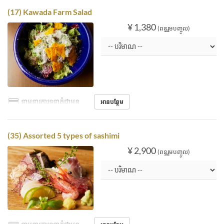
(17) Kawada Farm Salad
¥ 1,380
(ពន្ធរួមបញ្ចូល)
ទាមទារការទូទាត់ជាមុន
អានបន្ថែម
(35) Assorted 5 types of sashimi
¥ 2,900
(ពន្ធរួមបញ្ចូល)