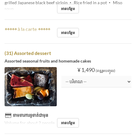
grilled Japanese black beef sirloin ・ Rice fried in a pot ・ Miso
soup
អានបន្ថែម
◆◆◆◆◆ à la carte ◆◆◆◆◆
អានបន្ថែម
(31) Assorted dessert
Assorted seasonal fruits and homemade cakes
¥ 1,490
(ពន្ធរួមបញ្ចូល)
ទាមទារការទូទាត់ជាមុន
Volume for about 2 people
អានបន្ថែម