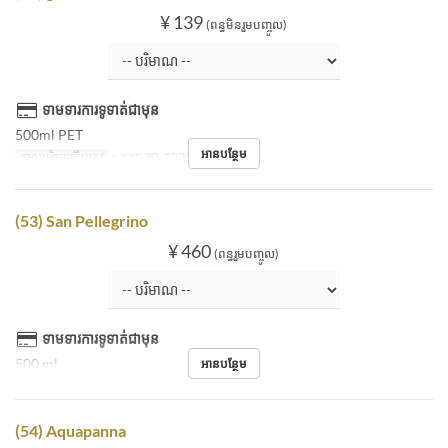
¥ 139
(ពន្ធមិនរួមបញ្ចូល)
ទាមទារការទូទាត់ជាមុន
500ml PET
អានបន្ថែម
កាលបរិច្ឆេទត្រឹមត្រូវ
~ តុលា 30, 2020
(53) San Pellegrino
¥ 460
(ពន្ធរួមបញ្ចូល)
ទាមទារការទូទាត់ជាមុន
500 ml
អានបន្ថែម
(54) Aquapanna