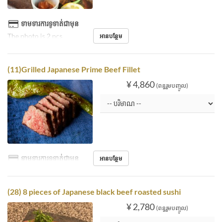
ទាមទារការទូទាត់ជាមុន
The photo is 2 pcs
អានបន្ថែម
(11)Grilled Japanese Prime Beef Fillet
¥ 4,860
(ពន្ធរួមបញ្ចូល)
ទាមទារការទូទាត់ជាមុន
អានបន្ថែម
(28) 8 pieces of Japanese black beef roasted sushi
¥ 2,780
(ពន្ធរួមបញ្ចូល)