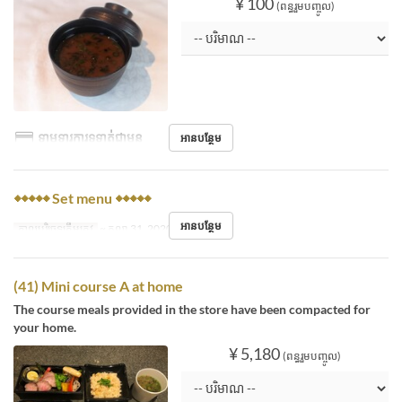
¥ 100
(ពន្ធរួមបញ្ចូល)
ទាមទារការទូទាត់ជាមុន
អានបន្ថែម
◆◆◆◆◆ Set menu ◆◆◆◆◆
អានបន្ថែម
កាលបរិច្ឆេទត្រឹមត្រូវ
~ តុលា 31, 2020
(41) Mini course A at home
The course meals provided in the store have been compacted for
your home.
¥ 5,180
(ពន្ធរួមបញ្ចូល)