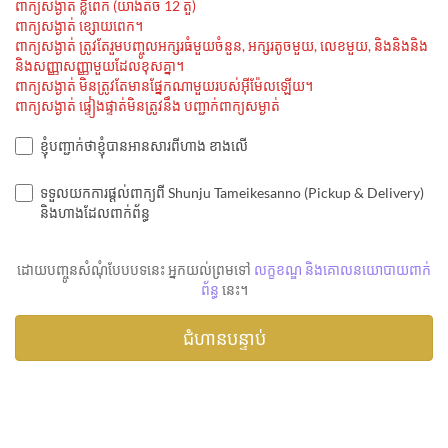
ពាក្យសង្ងាត់ ខ្លីពេក (យ៉ាងតិច 12 តួ)
ពាក្យសង្ងាត់ ខ្សោយពេក។
ពាក្យសង្ងាត់ ត្រូវតែរួមបញ្ចូលអក្សរធំមួយចំនួន, អក្សរតូចមួយ, លេខមួយ, និងនិងនិង
និងសញ្ញាសញ្ញាមួយដែលខុសគ្នា។
ពាក្យសង្ងាត់ មិនត្រូវតែមានផ្នែកណាមួយរបស់អ៊ីម៉ែលឡើយ។
ពាក្យសង្ងាត់ ផ្ទៀងផ្ទាត់មិនត្រូវនឹង បញ្ជាក់ពាក្យសម្ងាត់
ខ្ញុំបញ្ជាក់ថាខ្ញុំបានអានសារពីហាង ខាងលើ
ទទួលយកការផ្តល់ពាក្យពី Shunju Tameikesanno (Pickup & Delivery)
និងហាងដែលពាក់ព័ន្ធ
ដោយបញ្ចូនសំណុំបែបបទនេះ អ្នកយល់ព្រមទៅ
លក្ខខណ្ឌ និងគោលនយោបាយពាក់
ព័ន្ធ
នេះ។