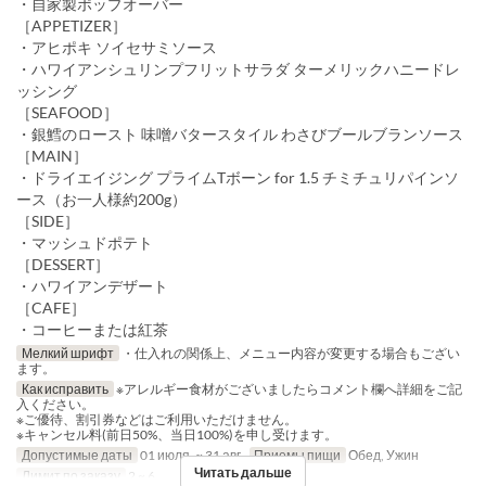
・自家製ポップオーバー
［APPETIZER］
・アヒポキ ソイセサミソース
・ハワイアンシュリンプフリットサラダ ターメリックハニードレ
ッシング
［SEAFOOD］
・銀鱈のロースト 味噌バタースタイル わさびブールブランソース
［MAIN］
・ドライエイジング プライムTボーン for 1.5 チミチュリパインソ
ース（お一人様約200g）
［SIDE］
・マッシュドポテト
［DESSERT］
・ハワイアンデザート
［CAFE］
・コーヒーまたは紅茶
Мелкий шрифт
・仕入れの関係上、メニュー内容が変更する場合もござい
ます。
Как исправить
※アレルギー食材がございましたらコメント欄へ詳細をご記
入ください。
※ご優待、割引券などはご利用いただけません。
※キャンセル料(前日50%、当日100%)を申し受けます。
Допустимые даты
01 июля. ~ 31 авг.
Приемы пищи
Обед, Ужин
Читать дальше
Лимит по заказу
2 ~ 6