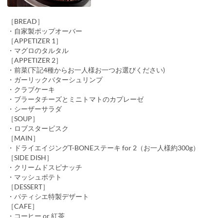
［BREAD］
・自家製ポップオーバー
［APPETIZER 1］
・マグロのタルタル
［APPETIZER 2］
・前菜(下記4種からお一人様お一つお選びください)
・ガーリックバターシュリンプ
・クラブケーキ
・ブラータチーズとミニトマトのカプレーゼ
・シーザーサラダ
［SOUP］
・ロブスタービスク
［MAIN］
・ドライエイジングT-BONEステーキ for 2（お一人様約300g）
［SIDE DISH］
・クリームドスピナッチ
・マッシュポテト
［DESSERT］
・パティシエ特製デザート
［CAFE］
・コーヒー or 紅茶