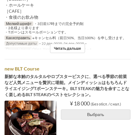
・ホールケーキ
［CAFE］
・食後のお飲み物
Мелкий шрифт
・3日前17時までの完全予約制
・2名様より承ります
・Tボーンはスモールポーションです。
Как исправить
※キャンセル料（前日50%、当日100%）を申し受けます。
Допустимые даты
~ 22 дек. 2025, 26 дек. 2025 ~
Читать дальше
Приемы пищи
Обед, Ужин
Лимит по заказу
2 ~ 6
new BLT Course
新鮮な本鮪のタルタルやロブスタービスクに、選べる季節の前菜
など人気メニューを贅沢に堪能。メインディッシュはもちろんド
ライエイジングTボーンステーキ。BLT STEAKの魅力を余すことな
く楽しめるBLT STEAKのベストセレクション。
¥ 18 000
(Без обсл. / с нал.)
Выбрать