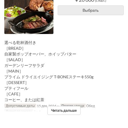
(с нал.)
Выбрать
選べる乾杯酒付き
［BREAD］
自家製ポップオーバー、ホイップバター
［SALAD］
ガーデンリーフサラダ
［MAIN］
プライム ドライエイジング T-BONEステーキ550g
［DESSERT］
プティフール
［CAFE］
コーヒー、または紅茶
Допустимые даты
15 дек. 2024 ~
Приемы пищи
Обед
Читать дальше
Лимит по заказу
1 ~ 6