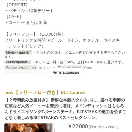
［DESSERT］
・パティシエ特製デザート
［CAFE］
・コーヒー または 紅茶
【フリーフロー】（L.O.90分後）
フリードリンク２時間（ビール、ワイン、カクテル、ウイスキ
ー、ソフトドリンク）
Мелкий шрифт
・仕入れの関係上、メニュー内容が変更する場合もござい
ます。
Как исправить
・キャンセル料（前日50%、当日100%）を申し受けます。
Допустимые даты
16 февр. ~
Приемы пищи
Ужин
Читать дальше
Лимит по заказу
2 ~ 10
new【フリーフロー付き】BLT Course
【２時間飲み放題付き】 新鮮な本鮪のタルタルに、選べる季節の
前菜など人気メニューを贅沢に堪能。メインディッシュはもちろ
んドライエイジングTボーンステーキ。BLT STEAKの魅力を余すこ
となく楽しめるBLT STEAKのベストセレクション。
¥ 22 000
(Без обсл. / с нал.)