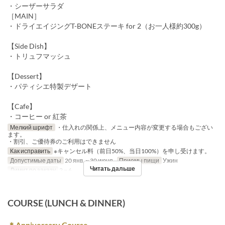
・シーザーサラダ
［MAIN］
・ドライエイジングT-BONEステーキ for 2（お一人様約300g）
【Side Dish】
・トリュフマッシュ
【Dessert】
・パティシエ特製デザート
【Cafe】
・コーヒー or 紅茶
Мелкий шрифт
・仕入れの関係上、メニュー内容が変更する場合もござい
ます。
・割引、ご優待券のご利用はできません
Как исправить
※キャンセル料（前日50%、当日100%）を申し受けます。
Допустимые даты
20 янв. ~ 30 июня.
Приемы пищи
Ужин
Читать дальше
Лимит по заказу
2 ~ 6
COURSE (LUNCH & DINNER)
＊Anniversary Course