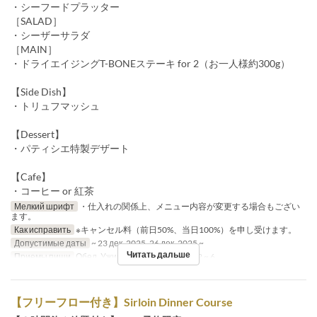
・シーフードプラッター
［SALAD］
・シーザーサラダ
［MAIN］
・ドライエイジングT-BONEステーキ for 2（お一人様約300g）
【Side Dish】
・トリュフマッシュ
【Dessert】
・パティシエ特製デザート
【Cafe】
・コーヒー or 紅茶
Мелкий шрифт
・仕入れの関係上、メニュー内容が変更する場合もござい
ます。
Как исправить
※キャンセル料（前日50%、当日100%）を申し受けます。
Допустимые даты
~ 23 дек. 2025, 26 дек. 2025 ~
Читать дальше
Приемы пищи
Обед, Ужин
Лимит по заказу
2 ~ 6
【フリーフロー付き】Sirloin Dinner Course