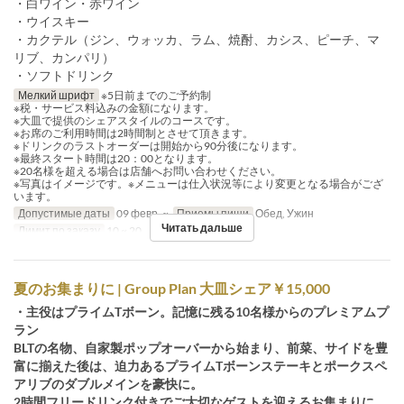
・白ワイン・赤ワイン
・ウイスキー
・カクテル（ジン、ウォッカ、ラム、焼酎、カシス、ピーチ、マ
リブ、カンパリ）
・ソフトドリンク
Мелкий шрифт
※5日前までのご予約制
※税・サービス料込みの金額になります。
※大皿で提供のシェアスタイルのコースです。
※お席のご利用時間は2時間制とさせて頂きます。
※ドリンクのラストオーダーは開始から90分後になります。
※最終スタート時間は20：00となります。
※20名様を超える場合は店舗へお問い合わせください。
※写真はイメージです。※メニューは仕入状況等により変更となる場合がござ
います。
Допустимые даты
09 февр. ~
Приемы пищи
Обед, Ужин
Читать дальше
Лимит по заказу
10 ~ 20
夏のお集まりに | Group Plan 大皿シェア￥15,000
・主役はプライムTボーン。記憶に残る10名様からのプレミアムプ
ラン
BLTの名物、自家製ポップオーバーから始まり、前菜、サイドを豊
富に揃えた後は、迫力あるプライムTボーンステーキとポークスペ
アリブのダブルメインを豪快に。
2時間フリードリンク付きでご大切なゲストを迎えるお集まりに。