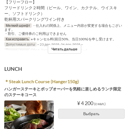
【フリーフロー】
フリードリンク２時間（ビール、ワイン、カクテル、ウイスキ
ー、ソフトドリンク）
乾杯用スパークリングワイン付き
Мелкий шрифт
・仕入れの関係上、メニュー内容が変更する場合もござい
ます。
・割引、ご優待券のご利用はできません
Как исправить
※キャンセル料(前日50%、当日100%)を申し受けます。
Допустимые даты
~ 23 дек. 2025, 26 дек. 2025 ~
Читать дальше
Приемы пищи
Обед, Ужин
Лимит по заказу
2 ~ 6
LUNCH
＊Steak Lunch Course (Hanger150g)
ハンガーステーキとポップオーバーを気軽に楽しめるランチ限定
のステーキコース
¥ 4 200
(с нал.)
Выбрать