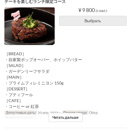
テーキを楽しむランチ限定コース
¥ 9 800
(с нал.)
Выбрать
［BREAD］
・自家製ポップオーバー、ホイップバター
［SALAD］
・ガーデンリーフサラダ
［MAIN］
・プライムフィレミニヨン 150g
［DESSERT］
・プティフール
［CAFE］
・コーヒー or 紅茶
Допустимые даты
20 апр. 2023 ~
Приемы пищи
Обед
Читать дальше
Лимит по заказу
1 ~ 6