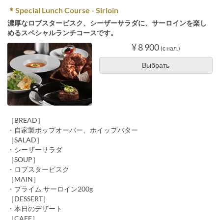
＊Special Lunch Course - Sirloin
濃厚なロブスタービスク、シーザーサラダに、サーロインを楽し
めるスペシャルランチコースです。
¥ 8 900
(с нал.)
Выбрать
［BREAD］
・自家製ポップオーバー、ホイップバター
［SALAD］
・シーザーサラダ
［SOUP］
・ロブスタービスク
［MAIN］
・プライム サーロイン200g
［DESSERT］
・本日のデザート
［CAFE］