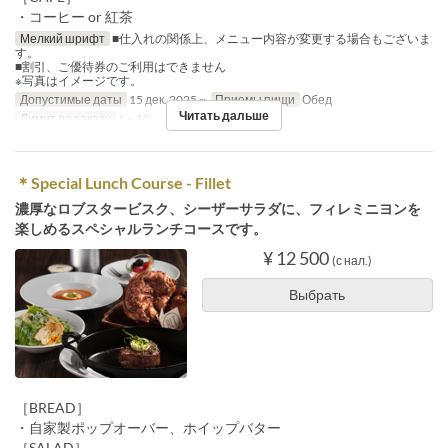
・コーヒー or 紅茶
Мелкий шрифт
■仕入れの関係上、メニュー内容が変更する場合もございま
す。
■割引、ご優待券のご利用はできません
※写真はイメージです。
Допустимые даты
15 дек. 2025 ~
Приемы пищи
Обед
Читать дальше
Лимит по заказу
1 ~ 10
＊Special Lunch Course - Fillet
濃厚なロブスタービスク、シーザーサラダに、フィレミニヨンを
楽しめるスペシャルランチコースです。
¥ 12 500
(с нал.)
Выбрать
［BREAD］
・自家製ポップオーバー、ホイップバター
［SALAD］