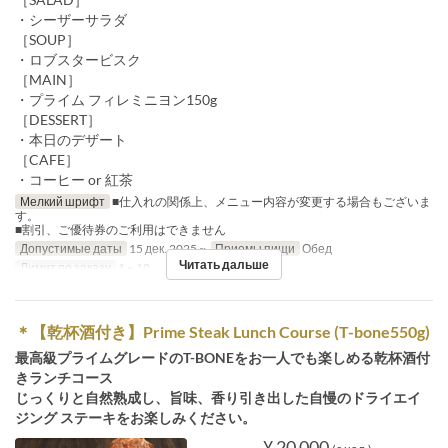
・シーザーサラダ
［SOUP］
・ロブスタービスク
［MAIN］
・プライム フィレミニヨン150g
［DESSERT］
・本日のデザート
［CAFE］
・コーヒー or 紅茶
Мелкий шрифт
■仕入れの関係上、メニュー内容が変更する場合もございま
す。
■割引、ご優待券のご利用はできません
Допустимые даты
15 дек. 2025 ~
Приемы пищи
Обед
Читать дальше
Лимит по заказу
1 ~ 10
＊【乾杯酒付き】Prime Steak Lunch Course (T-bone550g)
最高級プライムグレードのT-BONEをお一人でも楽しめる乾杯酒付
きランチコース
じっくりと自然熟成し、旨味、香り引き出した自慢のドライエイ
ジング ステーキをお楽しみください。
¥ 20 000