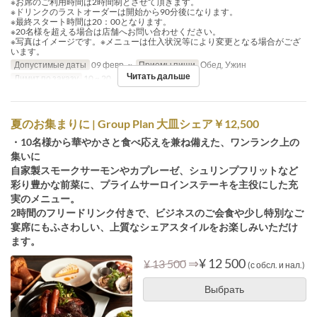
※お席のご利用時間は2時間制とさせて頂きます。
※ドリンクのラストオーダーは開始から90分後になります。
※最終スタート時間は20：00となります。
※20名様を超える場合は店舗へお問い合わせください。
※写真はイメージです。※メニューは仕入状況等により変更となる場合がござ
います。
Допустимые даты
09 февр. ~
Приемы пищи
Обед, Ужин
Читать дальше
Лимит по заказу
10 ~ 20
夏のお集まりに | Group Plan 大皿シェア￥12,500
・10名様から華やかさと食べ応えを兼ね備えた、ワンランク上の
集いに
自家製スモークサーモンやカプレーゼ、シュリンプフリットなど
彩り豊かな前菜に、プライムサーロインステーキを主役にした充
実のメニュー。
2時間のフリードリンク付きで、ビジネスのご会食や少し特別なご
宴席にもふさわしい、上質なシェアスタイルをお楽しみいただけ
ます。
⇒
¥ 12 500
¥ 13 500
(с обсл. и нал.)
Выбрать