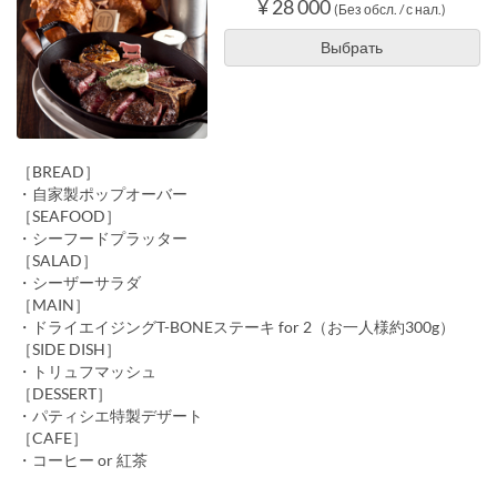
¥ 28 000
(Без обсл. / с нал.)
Выбрать
［BREAD］
・自家製ポップオーバー
［SEAFOOD］
・シーフードプラッター
［SALAD］
・シーザーサラダ
［MAIN］
・ドライエイジングT-BONEステーキ for 2（お一人様約300g）
［SIDE DISH］
・トリュフマッシュ
［DESSERT］
・パティシエ特製デザート
［CAFE］
・コーヒー or 紅茶