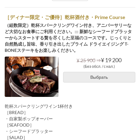
［ディナー限定・ご優待］乾杯酒付き・Prime Course
（組数限定）乾杯スパークリングワイン付き、アニバーサリーな
ど大切なお食事にご利用ください。::: 新鮮なシーフードプラッタ
ーからスタートする贅を尽くした至福のコースです。じっくりと
自然熟成し旨味、香り引き出したプライム ドライエイジング T-
BONEステーキをお楽しみください。
⇒
¥ 19 200
¥ 25 900
(Без обсл. / с нал.)
Выбрать
乾杯スパークリングワイン1杯付き
［BREAD］
・自家製ポップオーバー
［SEAFOOD］
・シーフードプラッター
［SALAD］