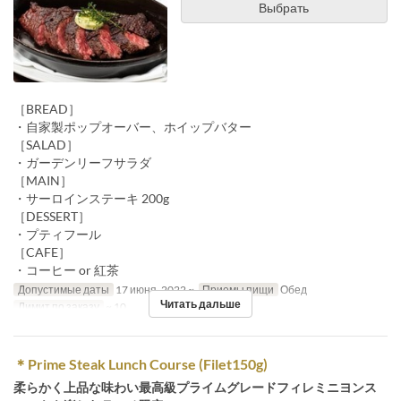
Выбрать
［BREAD］
・自家製ポップオーバー、ホイップバター
［SALAD］
・ガーデンリーフサラダ
［MAIN］
・サーロインステーキ 200g
［DESSERT］
・プティフール
［CAFE］
・コーヒー or 紅茶
Допустимые даты
17 июня. 2022 ~
Приемы пищи
Обед
Читать дальше
Лимит по заказу
~ 10
＊Prime Steak Lunch Course (Filet150g)
柔らかく上品な味わい最高級プライムグレードフィレミニヨンス