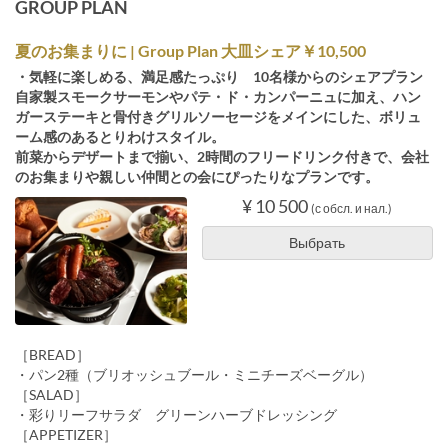
GROUP PLAN
夏のお集まりに | Group Plan 大皿シェア￥10,500
・気軽に楽しめる、満足感たっぷり 10名様からのシェアプラン
自家製スモークサーモンやパテ・ド・カンパーニュに加え、ハン
ガーステーキと骨付きグリルソーセージをメインにした、ボリュ
ーム感のあるとりわけスタイル。
前菜からデザートまで揃い、2時間のフリードリンク付きで、会社
のお集まりや親しい仲間との会にぴったりなプランです。
¥ 10 500
(с обсл. и нал.)
Выбрать
［BREAD］
・パン2種（ブリオッシュブール・ミニチーズベーグル）
［SALAD］
・彩りリーフサラダ グリーンハーブドレッシング
［APPETIZER］