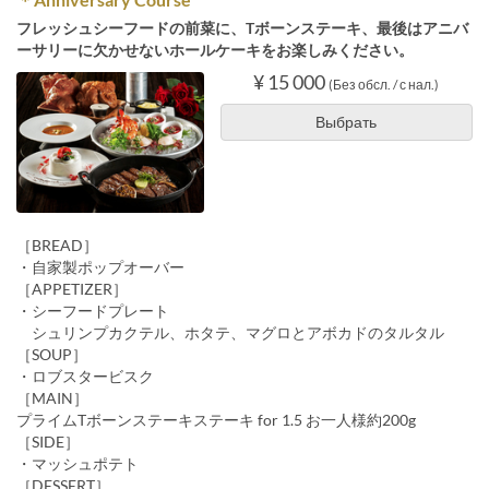
フレッシュシーフードの前菜に、Tボーンステーキ、最後はアニバ
ーサリーに欠かせないホールケーキをお楽しみください。
¥ 15 000
(Без обсл. / с нал.)
Выбрать
［BREAD］
・自家製ポップオーバー
［APPETIZER］
・シーフードプレート
シュリンプカクテル、ホタテ、マグロとアボカドのタルタル
［SOUP］
・ロブスタービスク
［MAIN］
プライムTボーンステーキステーキ for 1.5 お一人様約200g
［SIDE］
・マッシュポテト
［DESSERT］