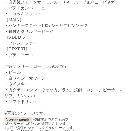
・自家製スモークサーモンのマリネ ハーブ＆ハニービネガー
・パテドカンパーニュ
・ニョッキフリット
［MAIN］
・ハンガーステーキ130g シャリアピンソース
・骨付きグリルソーセージ
［SIDE DISH］
・フレンチフライ
［DESSERT］
・プティフール
２時間フリーフロー（L.O90分後）
・ビール
・白ワイン・赤ワイン
・ウイスキー
・カクテル（ジン、ウォッカ、ラム、焼酎、カシス、ピーチ、マ
リブ、カンパリ）
・ソフトドリンク
※写真はイメージです。
Мелкий шрифт
※5日前までのご予約制
※税・サービス料込みの金額になります。
※大皿で提供のシェアスタイルのコースです。