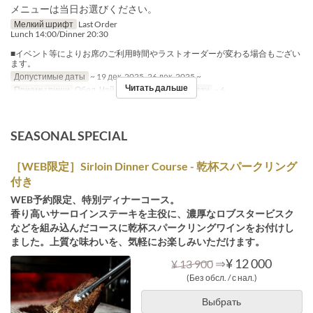
メニューは当日お選びください。
Мелкий шрифт
Last Order
Lunch 14:00/Dinner 20:30
■イベント等によりお席のご利用時間やラストオーダーが変わる場合もござい
ます。
Допустимые даты
~ 19 дек. 2025, 26 дек. 2025 ~
Читать дальше
Приемы пищи
Обед, Чай, Ужин
Лимит по заказу
~ 6
SEASONAL SPECIAL
［WEB限定］Sirloin Dinner Course - 乾杯スパークリング
付き
WEB予約限定、特別ディナーコース。
香り高いサーロインステーキを主役に、濃厚なロブスタービスク
などを組み込んだコースに乾杯スパークリングワインをお付けし
ました。上質な味わいを、気軽にお楽しみいただけます。
⇒
¥ 12 000
¥ 13 900
(Без обсл. / с нал.)
Выбрать