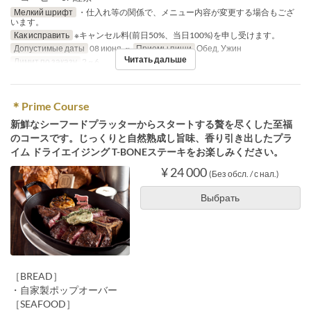
Мелкий шрифт
・仕入れ等の関係で、メニュー内容が変更する場合もござ
います。
Как исправить
※キャンセル料(前日50%、当日100%)を申し受けます。
Допустимые даты
08 июня. ~
Приемы пищи
Обед, Ужин
Читать дальше
Лимит по заказу
2 ~ 6
＊Prime Course
新鮮なシーフードプラッターからスタートする贅を尽くした至福
のコースです。じっくりと自然熟成し旨味、香り引き出したプラ
イム ドライエイジング T-BONEステーキをお楽しみください。
¥ 24 000
(Без обсл. / с нал.)
Выбрать
［BREAD］
・自家製ポップオーバー
［SEAFOOD］