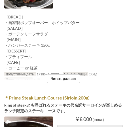
［BREAD］
・自家製ポップオーバー、ホイップバター
［SALAD］
・ガーデンリーフサラダ
［MAIN］
・ハンガーステーキ 150g
［DESSERT］
・プティフール
［CAFE］
・コーヒー or 紅茶
Допустимые даты
17 июня. 2022 ~
Приемы пищи
Обед
Читать дальше
Лимит по заказу
~ 10
＊Prime Steak Lunch Course (Sirloin 200g)
king of steakとも呼ばれるステーキの代名詞サーロインが楽しめる
ランチ限定のステーキコースです。
¥ 8 000
(с нал.)