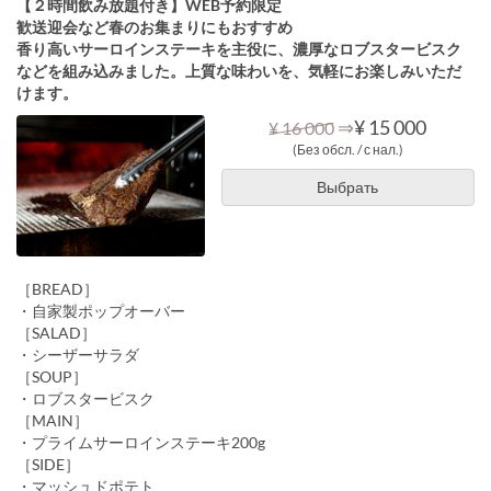
【２時間飲み放題付き】WEB予約限定
歓送迎会など春のお集まりにもおすすめ
香り高いサーロインステーキを主役に、濃厚なロブスタービスク
などを組み込みました。上質な味わいを、気軽にお楽しみいただ
けます。
⇒
¥ 15 000
¥ 16 000
(Без обсл. / с нал.)
Выбрать
［BREAD］
・自家製ポップオーバー
［SALAD］
・シーザーサラダ
［SOUP］
・ロブスタービスク
［MAIN］
・プライムサーロインステーキ200g
［SIDE］
・マッシュドポテト