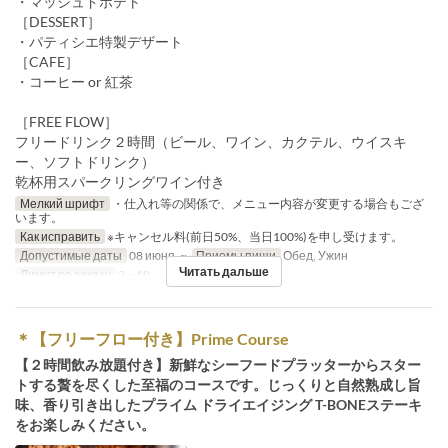
・マッシュドポテト
［DESSERT］
・パティシエ特製デザート
［CAFE］
・コーヒー or 紅茶
［FREE FLOW］
フリードリンク２時間（ビール、ワイン、カクテル、ウイスキ
ー、ソフトドリンク）
乾杯用スパークリングワイン付き
Мелкий шрифт
・仕入れ等の関係で、メニュー内容が変更する場合もござ
います。
Как исправить
※キャンセル料(前日50%、当日100%)を申し受けます。
Допустимые даты
08 июня. ~
Приемы пищи
Обед, Ужин
Читать дальше
Лимит по заказу
2 ~ 10
＊【フリーフロー付き】Prime Course
【２時間飲み放題付き】新鮮なシーフードプラッターからスター
トする贅を尽くした至福のコースです。じっくりと自然熟成し旨
味、香り引き出したプライム ドライエイジング T-BONEステーキ
をお楽しみください。