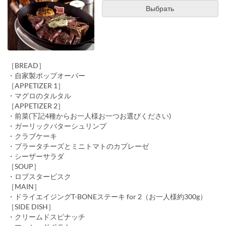
Выбрать
［BREAD］
・自家製ポップオーバー
［APPETIZER 1］
・マグロのタルタル
［APPETIZER 2］
・前菜(下記4種からお一人様お一つお選びください)
・ガーリックバターシュリンプ
・クラブケーキ
・ブラータチーズとミニトマトのカプレーゼ
・シーザーサラダ
［SOUP］
・ロブスタービスク
［MAIN］
・ドライエイジングT-BONEステーキ for 2（お一人様約300g）
［SIDE DISH］
・クリームドスピナッチ