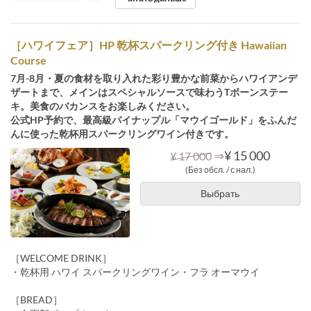
Лимит по заказу
1 ~ 6
［ハワイフェア］HP 乾杯スパークリング付き Hawaiian
Course
7月-8月・夏の食材を取り入れた彩り豊かな前菜からハワイアンデ
ザートまで、メインはスペシャルソースで味わうTボーンステー
キ。美食のバカンスをお楽しみください。
公式HP予約で、最高級パイナップル「マウイゴールド」をふんだ
んに使った乾杯用スパークリングワイン付きです。
⇒
¥ 15 000
¥ 17 000
(Без обсл. / с нал.)
Выбрать
［WELCOME DRINK］
・乾杯用 ハワイ スパークリングワイン・フラ オーマウイ
［BREAD］