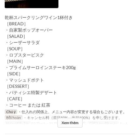
乾杯スパークリングワイン1杯付き
［BREAD］
・自家製ポップオーバー
［SALAD］
・シーザーサラダ
［SOUP］
・ロブスタービスク
［MAIN］
・プライムサーロインステーキ200g
［SIDE］
・マッシュドポテト
［DESSERT］
・パティシエ特製デザート
［CAFE］
・コーヒー または 紅茶
Chú ý
・仕入れの関係上、メニュー内容が変更する場合もございます。
Bồi hoàn
・キャンセル料（前日50%、当日100%）を申し受けます。
Xem thêm
Ngày Hiệu lực
02 Thg 1 ~ 31 Thg 8
Bữa
Bữa tối
Giới hạn dặt món
1 ~ 6