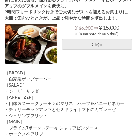
アリブのダブルメインを豪快に。
2時間フリードリンク付きでご大切なゲストを迎えるお集まりに。
大皿で囲むひとときが、上品で和やかな時間を演出します。
⇒
¥ 15.000
¥ 16.500
(Giá sau phí dịch vụ & thuế)
Chọn
［BREAD］
・自家製ポップオーバー
［SALAD］
・シーザーサラダ
［APPETIZER］
・自家製スモークサーモンのマリネ ハーブ＆ハニービネガー
・チェリーモッツアレラとセミドライトマトのカプレーゼ
・シュリンプフリット
［MAIN］
・プライムTボーンステーキ シャリアピンソース
・ポークスペアリブ