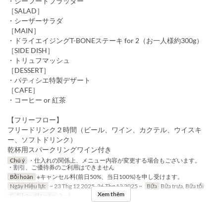
・シーフードプラッター
［SALAD］
・シーザーサラダ
［MAIN］
・ドライエイジングT-BONEステーキ for 2（お一人様約300g）
［SIDE DISH］
・トリュフマッシュ
［DESSERT］
・パティシエ特製デザート
［CAFE］
・コーヒー or 紅茶
【フリーフロー】
フリードリンク２時間（ビール、ワイン、カクテル、ウイスキ
ー、ソフトドリンク）
乾杯用スパークリングワイン付き
Chú ý
・仕入れの関係上、メニュー内容が変更する場合もございます。
・割引、ご優待券のご利用はできません
Bồi hoàn
※キャンセル料(前日50%、当日100%)を申し受けます。
Ngày Hiệu lực
~ 23 Thg 12 2025, 26 Thg 12 2025 ~
Bữa
Bữa trưa, Bữa tối
Xem thêm
Giới hạn dặt món
2 ~ 6