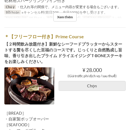
乾杯用スパークリングワイン付き
Chú ý
・仕入れ等の関係で、メニュー内容が変更する場合もございます。
Bồi hoàn
※キャンセル料(前日50%、当日100%)を申し受けます。
Xem thêm
Ngày Hiệu lực
08 Thg 6 ~
Bữa
Bữa trưa, Bữa tối
Giới hạn dặt món
2 ~ 10
＊【フリーフロー付き】Prime Course
【２時間飲み放題付き】新鮮なシーフードプラッターからスター
トする贅を尽くした至福のコースです。じっくりと自然熟成し旨
味、香り引き出したプライム ドライエイジング T-BONEステーキ
をお楽しみください。
¥ 28.000
(Giá trước phí dịch vụ / sau thuế)
Chọn
［BREAD］
・自家製ポップオーバー
［SEAFOOD］