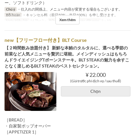
ー、ソフトドリンク）
Chú ý
・仕入れの関係上、メニュー内容が変更する場合もございます。
Bồi hoàn
・キャンセル料（前日50%、当日100%）を申し受けます。
Xem thêm
Ngày Hiệu lực
16 Thg 2 ~
Bữa
Bữa tối
Giới hạn dặt món
2 ~ 10
new【フリーフロー付き】BLT Course
【２時間飲み放題付き】 新鮮な本鮪のタルタルに、選べる季節の
前菜など人気メニューを贅沢に堪能。メインディッシュはもちろ
んドライエイジングTボーンステーキ。BLT STEAKの魅力を余すこ
となく楽しめるBLT STEAKのベストセレクション。
¥ 22.000
(Giá trước phí dịch vụ / sau thuế)
Chọn
［BREAD］
・自家製ポップオーバー
［APPETIZER 1］