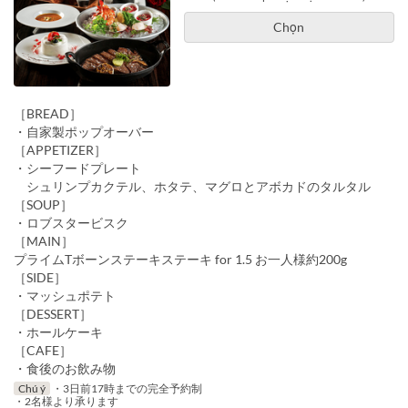
Chọn
［BREAD］
・自家製ポップオーバー
［APPETIZER］
・シーフードプレート
シュリンプカクテル、ホタテ、マグロとアボカドのタルタル
［SOUP］
・ロブスタービスク
［MAIN］
プライムTボーンステーキステーキ for 1.5 お一人様約200g
［SIDE］
・マッシュポテト
［DESSERT］
・ホールケーキ
［CAFE］
・食後のお飲み物
Chú ý
・3日前17時までの完全予約制
・2名様より承ります