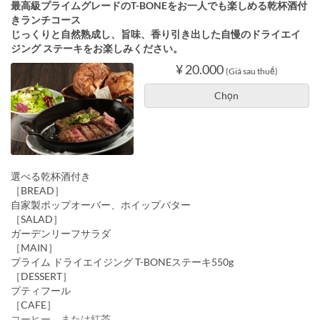
最高級プライムグレードのT-BONEをお一人でも楽しめる乾杯酒付
きランチコース
じっくりと自然熟成し、旨味、香り引き出した自慢のドライエイ
ジング ステーキをお楽しみください。
¥ 20.000
(Giá sau thuế)
Chọn
選べる乾杯酒付き
［BREAD］
自家製ポップオーバー、ホイップバター
［SALAD］
ガーデンリーフサラダ
［MAIN］
プライム ドライエイジング T-BONEステーキ550g
［DESSERT］
プティフール
［CAFE］
コーヒー、または紅茶