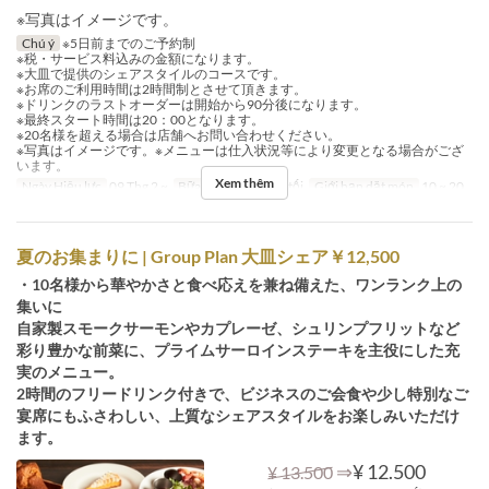
※写真はイメージです。
Chú ý
※5日前までのご予約制
※税・サービス料込みの金額になります。
※大皿で提供のシェアスタイルのコースです。
※お席のご利用時間は2時間制とさせて頂きます。
※ドリンクのラストオーダーは開始から90分後になります。
※最終スタート時間は20：00となります。
※20名様を超える場合は店舗へお問い合わせください。
※写真はイメージです。※メニューは仕入状況等により変更となる場合がござ
います。
Xem thêm
Ngày Hiệu lực
09 Thg 2 ~
Bữa
Bữa trưa, Bữa tối
Giới hạn dặt món
10 ~ 20
夏のお集まりに | Group Plan 大皿シェア￥12,500
・10名様から華やかさと食べ応えを兼ね備えた、ワンランク上の
集いに
自家製スモークサーモンやカプレーゼ、シュリンプフリットなど
彩り豊かな前菜に、プライムサーロインステーキを主役にした充
実のメニュー。
2時間のフリードリンク付きで、ビジネスのご会食や少し特別なご
宴席にもふさわしい、上質なシェアスタイルをお楽しみいただけ
ます。
⇒
¥ 12.500
¥ 13.500