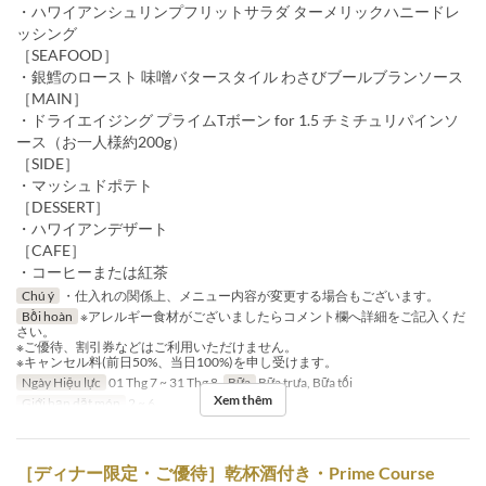
・ハワイアンシュリンプフリットサラダ ターメリックハニードレ
ッシング
［SEAFOOD］
・銀鱈のロースト 味噌バタースタイル わさびブールブランソース
［MAIN］
・ドライエイジング プライムTボーン for 1.5 チミチュリパインソ
ース（お一人様約200g）
［SIDE］
・マッシュドポテト
［DESSERT］
・ハワイアンデザート
［CAFE］
・コーヒーまたは紅茶
Chú ý
・仕入れの関係上、メニュー内容が変更する場合もございます。
Bồi hoàn
※アレルギー食材がございましたらコメント欄へ詳細をご記入くだ
さい。
※ご優待、割引券などはご利用いただけません。
※キャンセル料(前日50%、当日100%)を申し受けます。
Ngày Hiệu lực
01 Thg 7 ~ 31 Thg 8
Bữa
Bữa trưa, Bữa tối
Xem thêm
Giới hạn dặt món
2 ~ 6
［ディナー限定・ご優待］乾杯酒付き・Prime Course