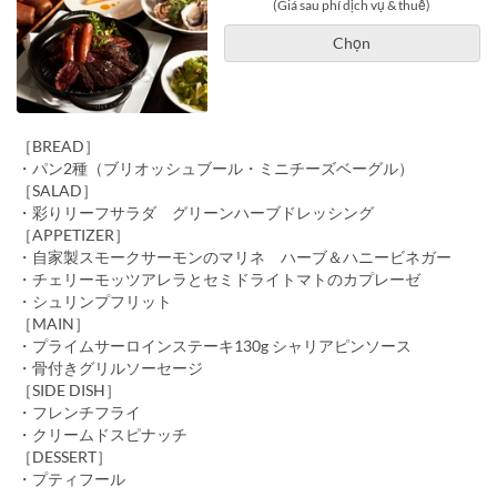
(Giá sau phí dịch vụ & thuế)
Chọn
［BREAD］
・パン2種（ブリオッシュブール・ミニチーズベーグル）
［SALAD］
・彩りリーフサラダ グリーンハーブドレッシング
［APPETIZER］
・自家製スモークサーモンのマリネ ハーブ＆ハニービネガー
・チェリーモッツアレラとセミドライトマトのカプレーゼ
・シュリンプフリット
［MAIN］
・プライムサーロインステーキ130g シャリアピンソース
・骨付きグリルソーセージ
［SIDE DISH］
・フレンチフライ
・クリームドスピナッチ
［DESSERT］
・プティフール