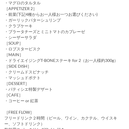
・マグロのタルタル
［APPETIZER 2］
・前菜(下記4種からお一人様お一つお選びください)
・ガーリックバターシュリンプ
・クラブケーキ
・ブラータチーズとミニトマトのカプレーゼ
・シーザーサラダ
［SOUP］
・ロブスタービスク
［MAIN］
・ドライエイジングT-BONEステーキ for 2（お一人様約300g）
［SIDE DISH］
・クリームドスピナッチ
・マッシュドポテト
［DESSERT］
・パティシエ特製デザート
［CAFE］
・コーヒー or 紅茶
［FREE FLOW］
フリードリンク２時間（ビール、ワイン、カクテル、ウイスキ
ー、ソフトドリンク）