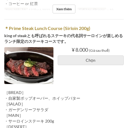
・コーヒー or 紅茶
Xem thêm
Ngày Hiệu lực
17 Thg 6 2022 ~
Bữa
Bữa trưa
Giới hạn dặt món
~ 10
＊Prime Steak Lunch Course (Sirloin 200g)
king of steakとも呼ばれるステーキの代名詞サーロインが楽しめる
ランチ限定のステーキコースです。
¥ 8.000
(Giá sau thuế)
Chọn
［BREAD］
・自家製ポップオーバー、ホイップバター
［SALAD］
・ガーデンリーフサラダ
［MAIN］
・サーロインステーキ 200g
［DESSERT］