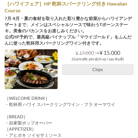
［ハワイフェア］HP 乾杯スパークリング付き Hawaiian
Course
7月-8月・夏の食材を取り入れた彩り豊かな前菜からハワイアンデ
ザートまで、メインはスペシャルソースで味わうTボーンステー
キ。美食のバカンスをお楽しみください。
公式HP予約で、最高級パイナップル「マウイゴールド」をふんだ
んに使った乾杯用スパークリングワイン付きです。
⇒
¥ 15.000
¥ 17.000
(Giá trước phí dịch vụ / sau thuế)
Chọn
［WELCOME DRINK］
・乾杯用 ハワイ スパークリングワイン・フラ オーマウイ
［BREAD］
・自家製ポップオーバー
［APPETIZER］
・アヒポキ ソイセサミソース