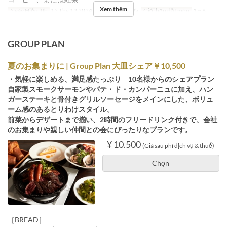
Xem thêm
Ngày Hiệu lực
15 Thg 12 2024 ~
Bữa
Bữa trưa
Giới hạn dặt món
1 ~ 6
GROUP PLAN
夏のお集まりに | Group Plan 大皿シェア￥10,500
・気軽に楽しめる、満足感たっぷり 10名様からのシェアプラン
自家製スモークサーモンやパテ・ド・カンパーニュに加え、ハン
ガーステーキと骨付きグリルソーセージをメインにした、ボリュ
ーム感のあるとりわけスタイル。
前菜からデザートまで揃い、2時間のフリードリンク付きで、会社
のお集まりや親しい仲間との会にぴったりなプランです。
¥ 10.500
(Giá sau phí dịch vụ & thuế)
Chọn
［BREAD］