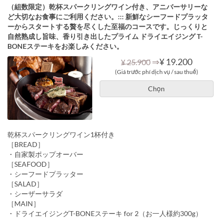
（組数限定）乾杯スパークリングワイン付き、アニバーサリーな
ど大切なお食事にご利用ください。::: 新鮮なシーフードプラッタ
ーからスタートする贅を尽くした至福のコースです。じっくりと
自然熟成し旨味、香り引き出したプライム ドライエイジング T-
BONEステーキをお楽しみください。
⇒
¥ 19.200
¥ 25.900
(Giá trước phí dịch vụ / sau thuế)
Chọn
乾杯スパークリングワイン1杯付き
［BREAD］
・自家製ポップオーバー
［SEAFOOD］
・シーフードプラッター
［SALAD］
・シーザーサラダ
［MAIN］
・ドライエイジングT-BONEステーキ for 2（お一人様約300g）