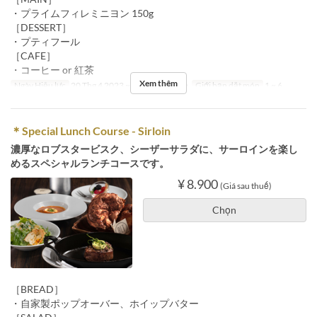
・プライムフィレミニヨン 150g
［DESSERT］
・プティフール
［CAFE］
・コーヒー or 紅茶
Xem thêm
Ngày Hiệu lực
20 Thg 4 2023 ~
Bữa
Bữa trưa
Giới hạn dặt món
1 ~ 6
＊Special Lunch Course - Sirloin
濃厚なロブスタービスク、シーザーサラダに、サーロインを楽し
めるスペシャルランチコースです。
¥ 8.900
(Giá sau thuế)
Chọn
［BREAD］
・自家製ポップオーバー、ホイップバター