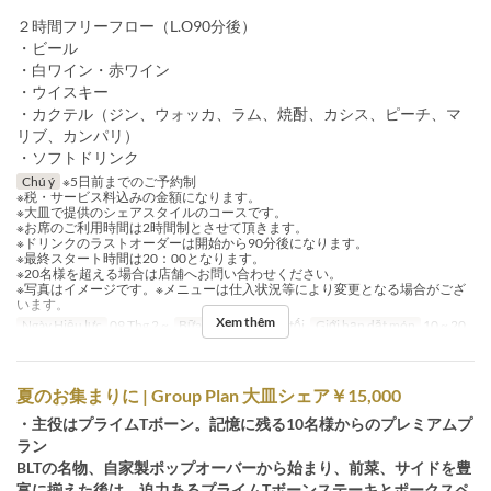
２時間フリーフロー（L.O90分後）
・ビール
・白ワイン・赤ワイン
・ウイスキー
・カクテル（ジン、ウォッカ、ラム、焼酎、カシス、ピーチ、マ
リブ、カンパリ）
・ソフトドリンク
Chú ý
※5日前までのご予約制
※税・サービス料込みの金額になります。
※大皿で提供のシェアスタイルのコースです。
※お席のご利用時間は2時間制とさせて頂きます。
※ドリンクのラストオーダーは開始から90分後になります。
※最終スタート時間は20：00となります。
※20名様を超える場合は店舗へお問い合わせください。
※写真はイメージです。※メニューは仕入状況等により変更となる場合がござ
います。
Xem thêm
Ngày Hiệu lực
09 Thg 2 ~
Bữa
Bữa trưa, Bữa tối
Giới hạn dặt món
10 ~ 20
夏のお集まりに | Group Plan 大皿シェア￥15,000
・主役はプライムTボーン。記憶に残る10名様からのプレミアムプ
ラン
BLTの名物、自家製ポップオーバーから始まり、前菜、サイドを豊
富に揃えた後は、迫力あるプライムTボーンステーキとポークスペ