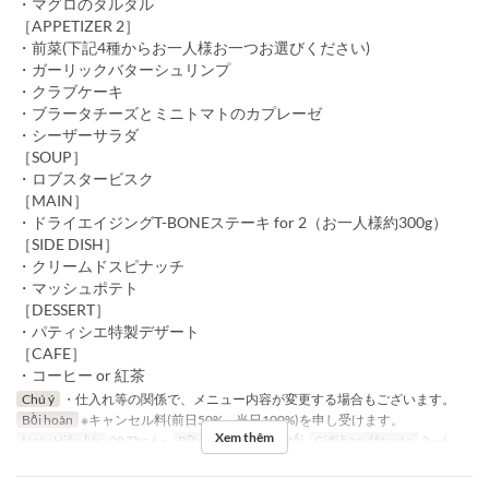
・マグロのタルタル
［APPETIZER 2］
・前菜(下記4種からお一人様お一つお選びください)
・ガーリックバターシュリンプ
・クラブケーキ
・ブラータチーズとミニトマトのカプレーゼ
・シーザーサラダ
［SOUP］
・ロブスタービスク
［MAIN］
・ドライエイジングT-BONEステーキ for 2（お一人様約300g）
［SIDE DISH］
・クリームドスピナッチ
・マッシュポテト
［DESSERT］
・パティシエ特製デザート
［CAFE］
・コーヒー or 紅茶
Chú ý
・仕入れ等の関係で、メニュー内容が変更する場合もございます。
Bồi hoàn
※キャンセル料(前日50%、当日100%)を申し受けます。
Xem thêm
Ngày Hiệu lực
08 Thg 6 ~
Bữa
Bữa trưa, Bữa tối
Giới hạn dặt món
2 ~ 6