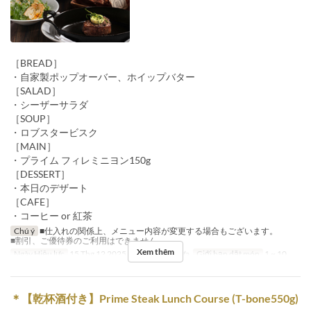
［BREAD］
・自家製ポップオーバー、ホイップバター
［SALAD］
・シーザーサラダ
［SOUP］
・ロブスタービスク
［MAIN］
・プライム フィレミニヨン150g
［DESSERT］
・本日のデザート
［CAFE］
・コーヒー or 紅茶
Chú ý
■仕入れの関係上、メニュー内容が変更する場合もございます。
■割引、ご優待券のご利用はできません
Xem thêm
Ngày Hiệu lực
15 Thg 12 2025 ~
Bữa
Bữa trưa
Giới hạn dặt món
1 ~ 10
＊【乾杯酒付き】Prime Steak Lunch Course (T-bone550g)