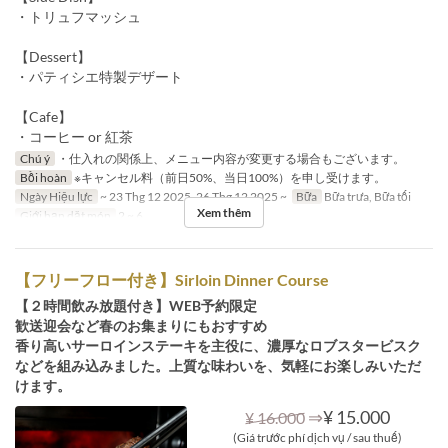
・トリュフマッシュ
【Dessert】
・パティシエ特製デザート
【Cafe】
・コーヒー or 紅茶
Chú ý
・仕入れの関係上、メニュー内容が変更する場合もございます。
Bồi hoàn
※キャンセル料（前日50%、当日100%）を申し受けます。
Ngày Hiệu lực
~ 23 Thg 12 2025, 26 Thg 12 2025 ~
Bữa
Bữa trưa, Bữa tối
Xem thêm
Giới hạn dặt món
2 ~ 6
【フリーフロー付き】Sirloin Dinner Course
【２時間飲み放題付き】WEB予約限定
歓送迎会など春のお集まりにもおすすめ
香り高いサーロインステーキを主役に、濃厚なロブスタービスク
などを組み込みました。上質な味わいを、気軽にお楽しみいただ
けます。
⇒
¥ 15.000
¥ 16.000
(Giá trước phí dịch vụ / sau thuế)