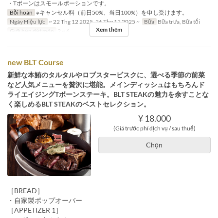
・Tボーンはスモールポーションです。
Bồi hoàn
※キャンセル料（前日50%、当日100%）を申し受けます。
Ngày Hiệu lực
~ 22 Thg 12 2025, 26 Thg 12 2025 ~
Bữa
Bữa trưa, Bữa tối
Xem thêm
Giới hạn dặt món
2 ~ 6
new BLT Course
新鮮な本鮪のタルタルやロブスタービスクに、選べる季節の前菜
など人気メニューを贅沢に堪能。メインディッシュはもちろんド
ライエイジングTボーンステーキ。BLT STEAKの魅力を余すことな
く楽しめるBLT STEAKのベストセレクション。
¥ 18.000
(Giá trước phí dịch vụ / sau thuế)
Chọn
［BREAD］
・自家製ポップオーバー
［APPETIZER 1］