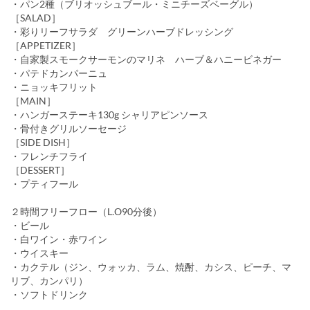
・パン2種（ブリオッシュブール・ミニチーズベーグル）
［SALAD］
・彩りリーフサラダ グリーンハーブドレッシング
［APPETIZER］
・自家製スモークサーモンのマリネ ハーブ＆ハニービネガー
・パテドカンパーニュ
・ニョッキフリット
［MAIN］
・ハンガーステーキ130g シャリアピンソース
・骨付きグリルソーセージ
［SIDE DISH］
・フレンチフライ
［DESSERT］
・プティフール
２時間フリーフロー（L.O90分後）
・ビール
・白ワイン・赤ワイン
・ウイスキー
・カクテル（ジン、ウォッカ、ラム、焼酎、カシス、ピーチ、マ
リブ、カンパリ）
・ソフトドリンク