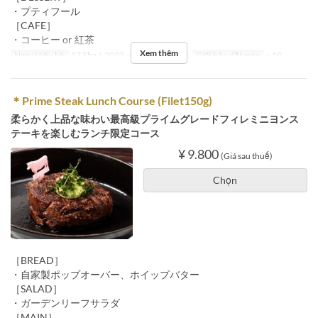
・プティフール
［CAFE］
・コーヒー or 紅茶
Xem thêm
Ngày Hiệu lực
17 Thg 6 2022 ~
Bữa
Bữa trưa
Giới hạn dặt món
~ 10
＊Prime Steak Lunch Course (Filet150g)
柔らかく上品な味わい最高級プライムグレードフィレミニヨンス
テーキを楽しむランチ限定コース
¥ 9.800
(Giá sau thuế)
Chọn
［BREAD］
・自家製ポップオーバー、ホイップバター
［SALAD］
・ガーデンリーフサラダ
［MAIN］