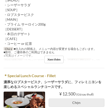
［SALAD］
・シーザーサラダ
［SOUP］
・ロブスタービスク
［MAIN］
・プライム サーロイン200g
［DESSERT］
・本日のデザート
［CAFE］
・コーヒー or 紅茶
Chú ý
■仕入れの関係上、メニュー内容が変更する場合もございます。
■割引、ご優待券のご利用はできません
※写真はイメージです。
Xem thêm
Ngày Hiệu lực
15 Thg 12 2025 ~
Bữa
Bữa trưa
Giới hạn dặt món
1 ~ 10
＊Special Lunch Course - Fillet
濃厚なロブスタービスク、シーザーサラダに、フィレミニヨンを
楽しめるスペシャルランチコースです。
¥ 12.500
(Giá sau thuế)
Chọn