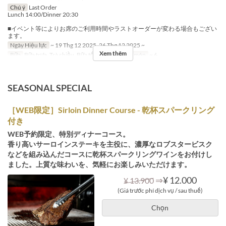
Chú ý
Last Order
Lunch 14:00/Dinner 20:30
■イベント等によりお席のご利用時間やラストオーダーが変わる場合もござい
ます。
Ngày Hiệu lực
~ 19 Thg 12 2025, 26 Thg 12 2025 ~
Xem thêm
Bữa
Bữa trưa, Trà chiều, Bữa tối
Giới hạn dặt món
~ 6
SEASONAL SPECIAL
［WEB限定］Sirloin Dinner Course - 乾杯スパークリング
付き
WEB予約限定、特別ディナーコース。
香り高いサーロインステーキを主役に、濃厚なロブスタービスク
などを組み込んだコースに乾杯スパークリングワインをお付けし
ました。上質な味わいを、気軽にお楽しみいただけます。
⇒
¥ 12.000
¥ 13.900
(Giá trước phí dịch vụ / sau thuế)
Chọn