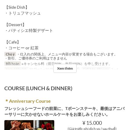
【Side Dish】
・トリュフマッシュ
【Dessert】
・パティシエ特製デザート
【Cafe】
・コーヒー or 紅茶
Chú ý
・仕入れの関係上、メニュー内容が変更する場合もございます。
・割引、ご優待券のご利用はできません
Bồi hoàn
※キャンセル料（前日50%、当日100%）を申し受けます。
Xem thêm
Ngày Hiệu lực
20 Thg 1 ~ 30 Thg 6
Bữa
Bữa tối
Giới hạn dặt món
2 ~ 6
COURSE (LUNCH & DINNER)
＊Anniversary Course
フレッシュシーフードの前菜に、Tボーンステーキ、最後はアニバ
ーサリーに欠かせないホールケーキをお楽しみください。
¥ 15.000
(Giá trước phí dịch vụ / sau thuế)