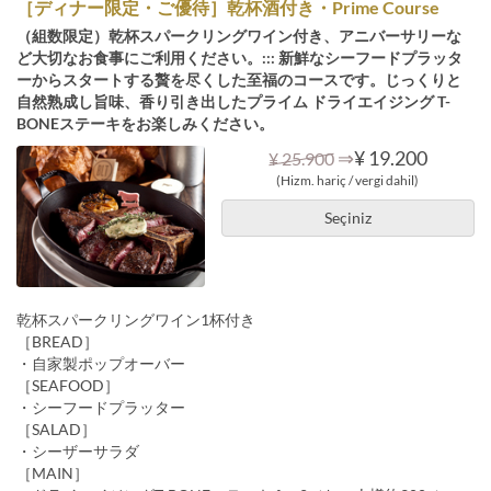
［ディナー限定・ご優待］乾杯酒付き・Prime Course
（組数限定）乾杯スパークリングワイン付き、アニバーサリーな
ど大切なお食事にご利用ください。::: 新鮮なシーフードプラッタ
ーからスタートする贅を尽くした至福のコースです。じっくりと
自然熟成し旨味、香り引き出したプライム ドライエイジング T-
BONEステーキをお楽しみください。
⇒
¥ 19.200
¥ 25.900
(Hizm. hariç / vergi dahil)
Seçiniz
乾杯スパークリングワイン1杯付き
［BREAD］
・自家製ポップオーバー
［SEAFOOD］
・シーフードプラッター
［SALAD］
・シーザーサラダ
［MAIN］