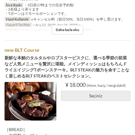
İnce Baskı
・3日前17時までの完全予約制
・2名様より承ります
・Tボーンはスモールポーションです。
Nasıl Kullanılır
※キャンセル料（前日50%、当日100%）を申し受けます。
Geçerli Tarihler
~ Ara 22, 2025, Ara 26, 2025 ~
Daha fazla oku
Öğünler
Öğle Yemeği, Akşam Yemeği
Sipariş Limiti
2 ~ 6
new BLT Course
新鮮な本鮪のタルタルやロブスタービスクに、選べる季節の前菜
など人気メニューを贅沢に堪能。メインディッシュはもちろんド
ライエイジングTボーンステーキ。BLT STEAKの魅力を余すことな
く楽しめるBLT STEAKのベストセレクション。
¥ 18.000
(Hizm. hariç / vergi dahil)
Seçiniz
［BREAD］