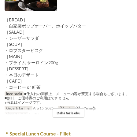
［BREAD］
・自家製ポップオーバー、ホイップバター
［SALAD］
・シーザーサラダ
［SOUP］
・ロブスタービスク
［MAIN］
・プライム サーロイン200g
［DESSERT］
・本日のデザート
［CAFE］
・コーヒー or 紅茶
İnce Baskı
■仕入れの関係上、メニュー内容が変更する場合もございます。
■割引、ご優待券のご利用はできません
※写真はイメージです。
Geçerli Tarihler
Ara 15, 2025 ~
Öğünler
Öğle Yemeği
Daha fazla oku
Sipariş Limiti
1 ~ 10
＊Special Lunch Course - Fillet