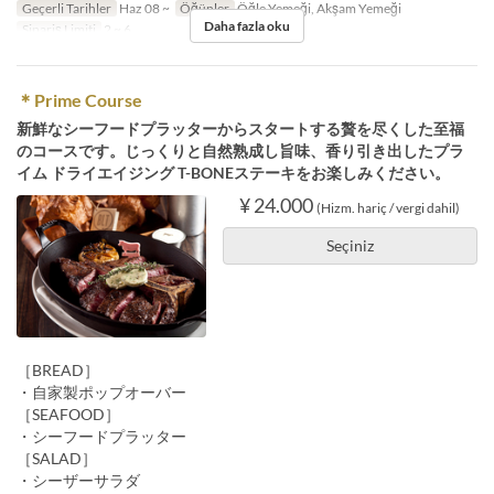
Geçerli Tarihler
Haz 08 ~
Öğünler
Öğle Yemeği, Akşam Yemeği
Daha fazla oku
Sipariş Limiti
2 ~ 6
＊Prime Course
新鮮なシーフードプラッターからスタートする贅を尽くした至福
のコースです。じっくりと自然熟成し旨味、香り引き出したプラ
イム ドライエイジング T-BONEステーキをお楽しみください。
¥ 24.000
(Hizm. hariç / vergi dahil)
Seçiniz
［BREAD］
・自家製ポップオーバー
［SEAFOOD］
・シーフードプラッター
［SALAD］
・シーザーサラダ