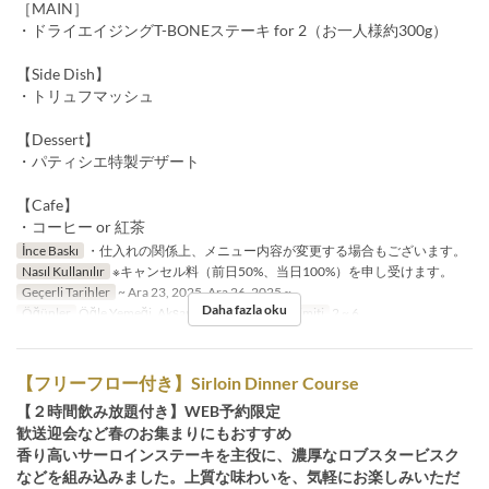
［MAIN］
・ドライエイジングT-BONEステーキ for 2（お一人様約300g）
【Side Dish】
・トリュフマッシュ
【Dessert】
・パティシエ特製デザート
【Cafe】
・コーヒー or 紅茶
İnce Baskı
・仕入れの関係上、メニュー内容が変更する場合もございます。
Nasıl Kullanılır
※キャンセル料（前日50%、当日100%）を申し受けます。
Geçerli Tarihler
~ Ara 23, 2025, Ara 26, 2025 ~
Daha fazla oku
Öğünler
Öğle Yemeği, Akşam Yemeği
Sipariş Limiti
2 ~ 6
【フリーフロー付き】Sirloin Dinner Course
【２時間飲み放題付き】WEB予約限定
歓送迎会など春のお集まりにもおすすめ
香り高いサーロインステーキを主役に、濃厚なロブスタービスク
などを組み込みました。上質な味わいを、気軽にお楽しみいただ