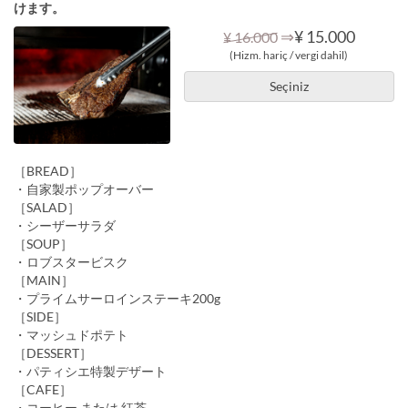
けます。
⇒
¥ 15.000
¥ 16.000
(Hizm. hariç / vergi dahil)
Seçiniz
［BREAD］
・自家製ポップオーバー
［SALAD］
・シーザーサラダ
［SOUP］
・ロブスタービスク
［MAIN］
・プライムサーロインステーキ200g
［SIDE］
・マッシュドポテト
［DESSERT］
・パティシエ特製デザート
［CAFE］
・コーヒー または 紅茶