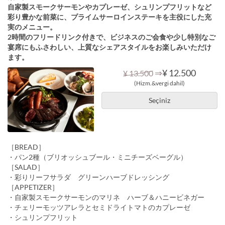
自家製スモークサーモンやカプレーゼ、シュリンプフリットなど
彩り豊かな前菜に、プライムサーロインステーキを主役にした充
実のメニュー。
2時間のフリードリンク付きで、ビジネスのご会食や少し特別なご
宴席にもふさわしい、上質なシェアスタイルをお楽しみいただけ
ます。
⇒
¥ 12.500
¥ 13.500
(Hizm.&vergi dahil)
Seçiniz
［BREAD］
・パン2種（ブリオッシュブール・ミニチーズベーグル）
［SALAD］
・彩りリーフサラダ グリーンハーブドレッシング
［APPETIZER］
・自家製スモークサーモンのマリネ ハーブ＆ハニービネガー
・チェリーモッツアレラとセミドライトマトのカプレーゼ
・シュリンプフリット