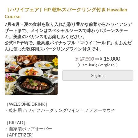
［ハワイフェア］HP 乾杯スパークリング付き Hawaiian
Course
7月-8月・夏の食材を取り入れた彩り豊かな前菜からハワイアンデ
ザートまで、メインはスペシャルソースで味わうTボーンステー
キ。美食のバカンスをお楽しみください。
公式HP予約で、最高級パイナップル「マウイゴールド」をふんだ
んに使った乾杯用スパークリングワイン付きです。
⇒
¥ 15.000
¥ 17.000
(Hizm. hariç / vergi dahil)
Seçiniz
［WELCOME DRINK］
・乾杯用 ハワイ スパークリングワイン・フラ オーマウイ
［BREAD］
・自家製ポップオーバー
［APPETIZER］