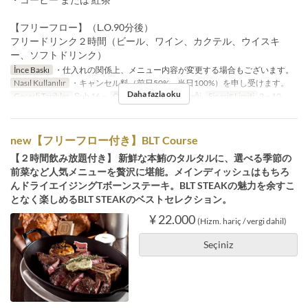
【フリーフロー】（L.O.90分後）
フリードリンク２時間（ビール、ワイン、カクテル、ウイスキ
ー、ソフトドリンク）
İnce Baskı
・仕入れの関係上、メニュー内容が変更する場合もございます。
Nasıl Kullanılır
・キャンセル料（前日50%、当日100%）を申し受けます。
Daha fazla oku
Geçerli Tarihler
Şub 16 ~
Öğünler
Akşam Yemeği
Sipariş Limiti
2 ~ 10
new【フリーフロー付き】BLT Course
【２時間飲み放題付き】 新鮮な本鮪のタルタルに、選べる季節の
前菜など人気メニューを贅沢に堪能。メインディッシュはもちろ
んドライエイジングTボーンステーキ。BLT STEAKの魅力を余すこ
となく楽しめるBLT STEAKのベストセレクション。
¥ 22.000
(Hizm. hariç / vergi dahil)
Seçiniz