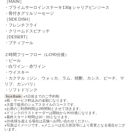
［MAIN］
・プライムサーロインステーキ130g シャリアピンソース
・骨付きグリルソーセージ
［SIDE DISH］
・フレンチフライ
・クリームドスピナッチ
［DESSERT］
・プティフール
２時間フリーフロー（L.O90分後）
・ビール
・白ワイン・赤ワイン
・ウイスキー
・カクテル（ジン、ウォッカ、ラム、焼酎、カシス、ピーチ、マ
リブ、カンパリ）
・ソフトドリンク
İnce Baskı
※5日前までのご予約制
※税・サービス料込みの金額になります。
※大皿で提供のシェアスタイルのコースです。
※お席のご利用時間は2時間制とさせて頂きます。
※ドリンクのラストオーダーは開始から90分後になります。
※最終スタート時間は20：00となります。
※20名様を超える場合は店舗へお問い合わせください。
※写真はイメージです。※メニューは仕入状況等により変更となる場合がござ
います。