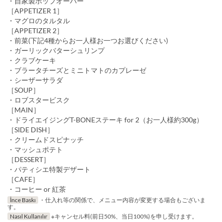
・自家製ポップオーバー
［APPETIZER 1］
・マグロのタルタル
［APPETIZER 2］
・前菜(下記4種からお一人様お一つお選びください)
・ガーリックバターシュリンプ
・クラブケーキ
・ブラータチーズとミニトマトのカプレーゼ
・シーザーサラダ
［SOUP］
・ロブスタービスク
［MAIN］
・ドライエイジングT-BONEステーキ for 2（お一人様約300g）
［SIDE DISH］
・クリームドスピナッチ
・マッシュポテト
［DESSERT］
・パティシエ特製デザート
［CAFE］
・コーヒー or 紅茶
İnce Baskı
・仕入れ等の関係で、メニュー内容が変更する場合もございま
す。
Nasıl Kullanılır
※キャンセル料(前日50%、当日100%)を申し受けます。