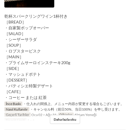
乾杯スパークリングワイン1杯付き
［BREAD］
・自家製ポップオーバー
［SALAD］
・シーザーサラダ
［SOUP］
・ロブスタービスク
［MAIN］
・プライムサーロインステーキ200g
［SIDE］
・マッシュドポテト
［DESSERT］
・パティシエ特製デザート
［CAFE］
・コーヒー または 紅茶
İnce Baskı
・仕入れの関係上、メニュー内容が変更する場合もございます。
Nasıl Kullanılır
・キャンセル料（前日50%、当日100%）を申し受けます。
Geçerli Tarihler
Oca 02 ~ Ağu 31
Öğünler
Akşam Yemeği
Daha fazla oku
Sipariş Limiti
1 ~ 6