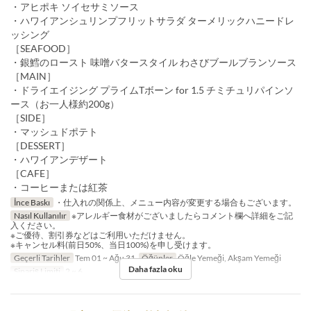
・アヒポキ ソイセサミソース
・ハワイアンシュリンプフリットサラダ ターメリックハニードレ
ッシング
［SEAFOOD］
・銀鱈のロースト 味噌バタースタイル わさびブールブランソース
［MAIN］
・ドライエイジング プライムTボーン for 1.5 チミチュリパインソ
ース（お一人様約200g）
［SIDE］
・マッシュドポテト
［DESSERT］
・ハワイアンデザート
［CAFE］
・コーヒーまたは紅茶
İnce Baskı
・仕入れの関係上、メニュー内容が変更する場合もございます。
Nasıl Kullanılır
※アレルギー食材がございましたらコメント欄へ詳細をご記
入ください。
※ご優待、割引券などはご利用いただけません。
※キャンセル料(前日50%、当日100%)を申し受けます。
Geçerli Tarihler
Tem 01 ~ Ağu 31
Öğünler
Öğle Yemeği, Akşam Yemeği
Daha fazla oku
Sipariş Limiti
2 ~ 6