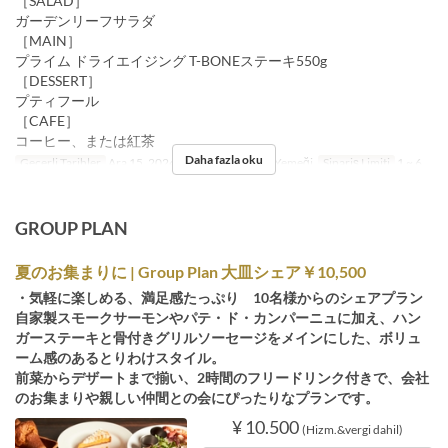
［SALAD］
ガーデンリーフサラダ
［MAIN］
プライム ドライエイジング T-BONEステーキ550g
［DESSERT］
プティフール
［CAFE］
コーヒー、または紅茶
Daha fazla oku
Geçerli Tarihler
Ara 15, 2024 ~
Öğünler
Öğle Yemeği
Sipariş Limiti
1 ~ 6
GROUP PLAN
夏のお集まりに | Group Plan 大皿シェア￥10,500
・気軽に楽しめる、満足感たっぷり 10名様からのシェアプラン
自家製スモークサーモンやパテ・ド・カンパーニュに加え、ハン
ガーステーキと骨付きグリルソーセージをメインにした、ボリュ
ーム感のあるとりわけスタイル。
前菜からデザートまで揃い、2時間のフリードリンク付きで、会社
のお集まりや親しい仲間との会にぴったりなプランです。
¥ 10.500
(Hizm.&vergi dahil)