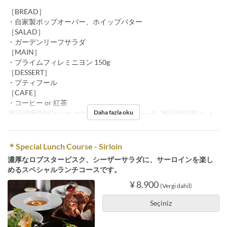
［BREAD］
・自家製ポップオーバー、ホイップバター
［SALAD］
・ガーデンリーフサラダ
［MAIN］
・プライムフィレミニヨン 150g
［DESSERT］
・プティフール
［CAFE］
・コーヒー or 紅茶
Daha fazla oku
Geçerli Tarihler
Nis 20, 2023 ~
Öğünler
Öğle Yemeği
Sipariş Limiti
1 ~ 6
＊Special Lunch Course - Sirloin
濃厚なロブスタービスク、シーザーサラダに、サーロインを楽し
めるスペシャルランチコースです。
¥ 8.900
(Vergi dahil)
Seçiniz