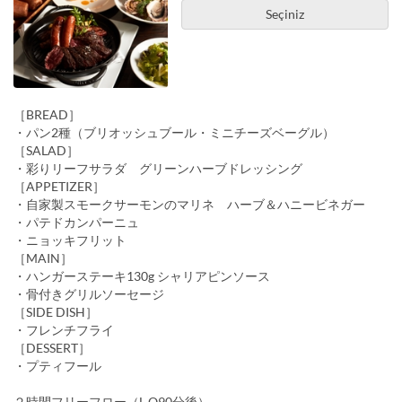
Seçiniz
［BREAD］
・パン2種（ブリオッシュブール・ミニチーズベーグル）
［SALAD］
・彩りリーフサラダ グリーンハーブドレッシング
［APPETIZER］
・自家製スモークサーモンのマリネ ハーブ＆ハニービネガー
・パテドカンパーニュ
・ニョッキフリット
［MAIN］
・ハンガーステーキ130g シャリアピンソース
・骨付きグリルソーセージ
［SIDE DISH］
・フレンチフライ
［DESSERT］
・プティフール
２時間フリーフロー（L.O90分後）