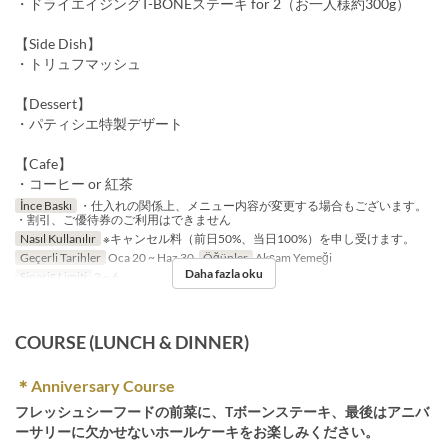
・ドライエイジングT-BONEステーキ for 2（お一人様約300g）
【Side Dish】
・トリュフマッシュ
【Dessert】
・パティシエ特製デザート
【Cafe】
・コーヒー or 紅茶
İnce Baskı
・仕入れの関係上、メニュー内容が変更する場合もございます。
・割引、ご優待券のご利用はできません
Nasıl Kullanılır
※キャンセル料（前日50%、当日100%）を申し受けます。
Geçerli Tarihler
Oca 20 ~ Haz 30
Öğünler
Akşam Yemeği
Daha fazla oku
Sipariş Limiti
2 ~ 6
COURSE (LUNCH & DINNER)
＊Anniversary Course
フレッシュシーフードの前菜に、Tボーンステーキ、最後はアニバ
ーサリーに欠かせないホールケーキをお楽しみください。