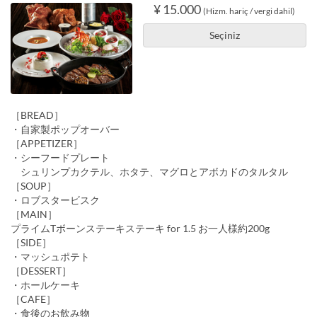
¥ 15.000
(Hizm. hariç / vergi dahil)
Seçiniz
［BREAD］
・自家製ポップオーバー
［APPETIZER］
・シーフードプレート
シュリンプカクテル、ホタテ、マグロとアボカドのタルタル
［SOUP］
・ロブスタービスク
［MAIN］
プライムTボーンステーキステーキ for 1.5 お一人様約200g
［SIDE］
・マッシュポテト
［DESSERT］
・ホールケーキ
［CAFE］
・食後のお飲み物