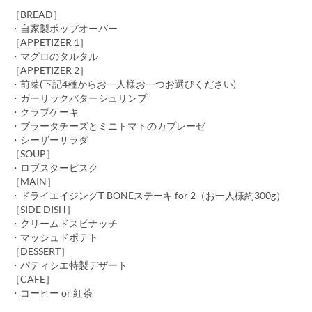
［BREAD］
・自家製ポップオーバー
［APPETIZER 1］
・マグロのタルタル
［APPETIZER 2］
・前菜(下記4種からお一人様お一つお選びください)
・ガーリックバターシュリンプ
・クラブケーキ
・ブラータチーズとミニトマトのカプレーゼ
・シーザーサラダ
［SOUP］
・ロブスタービスク
［MAIN］
・ドライエイジングT-BONEステーキ for 2（お一人様約300g）
［SIDE DISH］
・クリームドスピナッチ
・マッシュドポテト
［DESSERT］
・パティシエ特製デザート
［CAFE］
・コーヒー or 紅茶