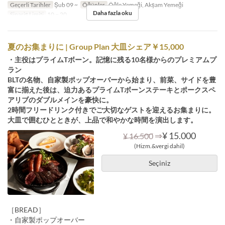
Geçerli Tarihler
Şub 09 ~
Öğünler
Öğle Yemeği, Akşam Yemeği
Daha fazla oku
Sipariş Limiti
10 ~ 20
夏のお集まりに | Group Plan 大皿シェア￥15,000
・主役はプライムTボーン。記憶に残る10名様からのプレミアムプ
ラン
BLTの名物、自家製ポップオーバーから始まり、前菜、サイドを豊
富に揃えた後は、迫力あるプライムTボーンステーキとポークスペ
アリブのダブルメインを豪快に。
2時間フリードリンク付きでご大切なゲストを迎えるお集まりに。
大皿で囲むひとときが、上品で和やかな時間を演出します。
⇒
¥ 15.000
¥ 16.500
(Hizm.&vergi dahil)
Seçiniz
［BREAD］
・自家製ポップオーバー