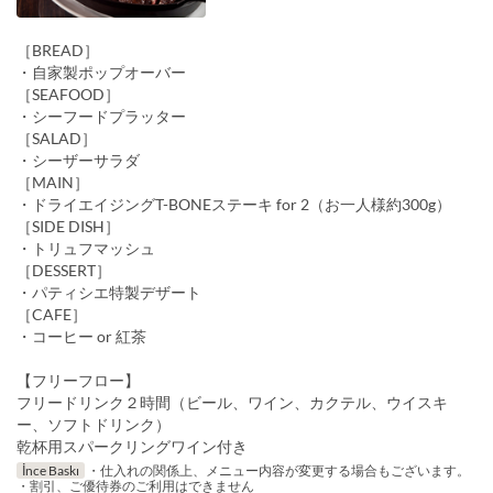
［BREAD］
・自家製ポップオーバー
［SEAFOOD］
・シーフードプラッター
［SALAD］
・シーザーサラダ
［MAIN］
・ドライエイジングT-BONEステーキ for 2（お一人様約300g）
［SIDE DISH］
・トリュフマッシュ
［DESSERT］
・パティシエ特製デザート
［CAFE］
・コーヒー or 紅茶
【フリーフロー】
フリードリンク２時間（ビール、ワイン、カクテル、ウイスキ
ー、ソフトドリンク）
乾杯用スパークリングワイン付き
İnce Baskı
・仕入れの関係上、メニュー内容が変更する場合もございます。
・割引、ご優待券のご利用はできません