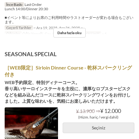
İnce Baskı
Last Order
Lunch 14:00/Dinner 20:30
■イベント等によりお席のご利用時間やラストオーダーが変わる場合もござい
ます。
Geçerli Tarihler
~ Ara 19, 2025, Ara 26, 2025 ~
Daha fazla oku
Öğünler
Öğle Yemeği, Çay, Akşam Yemeği
Sipariş Limiti
~ 6
SEASONAL SPECIAL
［WEB限定］Sirloin Dinner Course - 乾杯スパークリング
付き
WEB予約限定、特別ディナーコース。
香り高いサーロインステーキを主役に、濃厚なロブスタービスク
などを組み込んだコースに乾杯スパークリングワインをお付けし
ました。上質な味わいを、気軽にお楽しみいただけます。
⇒
¥ 12.000
¥ 13.900
(Hizm. hariç / vergi dahil)
Seçiniz