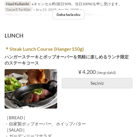
Nasıl Kullanılır
※キャンセル料(前日50%、当日100%)を申し受けます。
Geçerli Tarihler
~ Ara 23, 2025, Ara 26, 2025 ~
Daha fazla oku
Öğünler
Öğle Yemeği, Akşam Yemeği
Sipariş Limiti
2 ~ 6
LUNCH
＊Steak Lunch Course (Hanger150g)
ハンガーステーキとポップオーバーを気軽に楽しめるランチ限定
のステーキコース
¥ 4.200
(Vergi dahil)
Seçiniz
［BREAD］
・自家製ポップオーバー、ホイップバター
［SALAD］
・ガーデンリーフサラダ