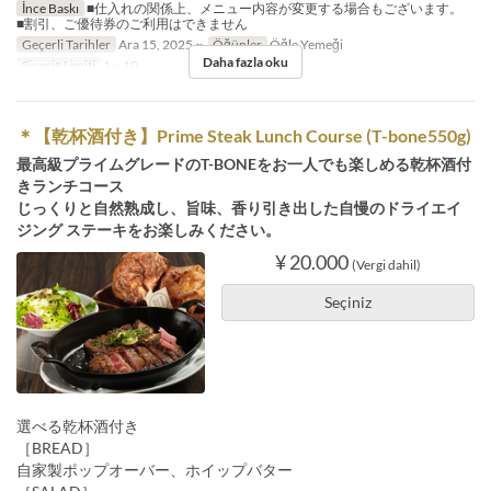
İnce Baskı
■仕入れの関係上、メニュー内容が変更する場合もございます。
■割引、ご優待券のご利用はできません
Geçerli Tarihler
Ara 15, 2025 ~
Öğünler
Öğle Yemeği
Daha fazla oku
Sipariş Limiti
1 ~ 10
＊【乾杯酒付き】Prime Steak Lunch Course (T-bone550g)
最高級プライムグレードのT-BONEをお一人でも楽しめる乾杯酒付
きランチコース
じっくりと自然熟成し、旨味、香り引き出した自慢のドライエイ
ジング ステーキをお楽しみください。
¥ 20.000
(Vergi dahil)
Seçiniz
選べる乾杯酒付き
［BREAD］
自家製ポップオーバー、ホイップバター