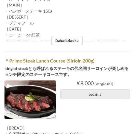
［MAIN］
・ハンガーステーキ 150g
［DESSERT］
・プティフール
［CAFE］
・コーヒー or 紅茶
Daha fazla oku
Geçerli Tarihler
Haz 17, 2022 ~
Öğünler
Öğle Yemeği
Sipariş Limiti
~ 10
＊Prime Steak Lunch Course (Sirloin 200g)
king of steakとも呼ばれるステーキの代名詞サーロインが楽しめる
ランチ限定のステーキコースです。
¥ 8.000
(Vergi dahil)
Seçiniz
［BREAD］
・自家製ポップオーバー、ホイップバター