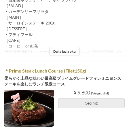
［SALAD］
・ガーデンリーフサラダ
［MAIN］
・サーロインステーキ 200g
［DESSERT］
・プティフール
［CAFE］
・コーヒー or 紅茶
Daha fazla oku
Geçerli Tarihler
Haz 17, 2022 ~
Öğünler
Öğle Yemeği
Sipariş Limiti
~ 10
＊Prime Steak Lunch Course (Filet150g)
柔らかく上品な味わい最高級プライムグレードフィレミニヨンス
テーキを楽しむランチ限定コース
¥ 9.800
(Vergi dahil)
Seçiniz