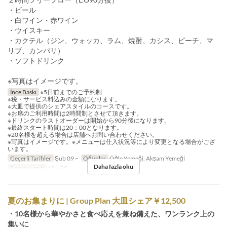
・ビール
・白ワイン・赤ワイン
・ウイスキー
・カクテル（ジン、ウォッカ、ラム、焼酎、カシス、ピーチ、マ
リブ、カンパリ）
・ソフトドリンク
※写真はイメージです。
İnce Baskı
※5日前までのご予約制
※税・サービス料込みの金額になります。
※大皿で提供のシェアスタイルのコースです。
※お席のご利用時間は2時間制とさせて頂きます。
※ドリンクのラストオーダーは開始から90分後になります。
※最終スタート時間は20：00となります。
※20名様を超える場合は店舗へお問い合わせください。
※写真はイメージです。※メニューは仕入状況等により変更となる場合がござ
います。
Geçerli Tarihler
Şub 09 ~
Öğünler
Öğle Yemeği, Akşam Yemeği
Daha fazla oku
Sipariş Limiti
10 ~ 20
夏のお集まりに | Group Plan 大皿シェア￥12,500
・10名様から華やかさと食べ応えを兼ね備えた、ワンランク上の
集いに