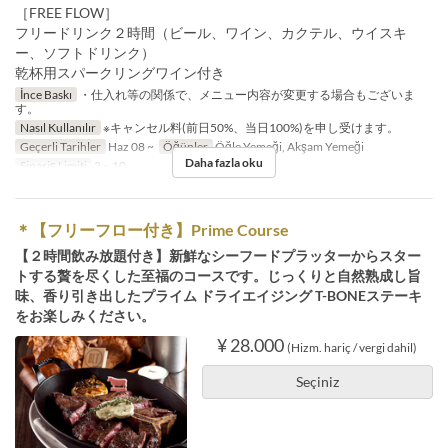
［FREE FLOW］
フリードリンク２時間（ビール、ワイン、カクテル、ウイスキ
ー、ソフトドリンク）
乾杯用スパークリングワイン付き
İnce Baskı
・仕入れ等の関係で、メニュー内容が変更する場合もございま
す。
Nasıl Kullanılır
※キャンセル料(前日50%、当日100%)を申し受けます。
Geçerli Tarihler
Haz 08 ~
Öğünler
Öğle Yemeği, Akşam Yemeği
Daha fazla oku
Sipariş Limiti
2 ~ 10
＊【フリーフロー付き】Prime Course
【２時間飲み放題付き】新鮮なシーフードプラッターからスター
トする贅を尽くした至福のコースです。じっくりと自然熟成し旨
味、香り引き出したプライム ドライエイジング T-BONEステーキ
をお楽しみください。
¥ 28.000
(Hizm. hariç / vergi dahil)
Seçiniz