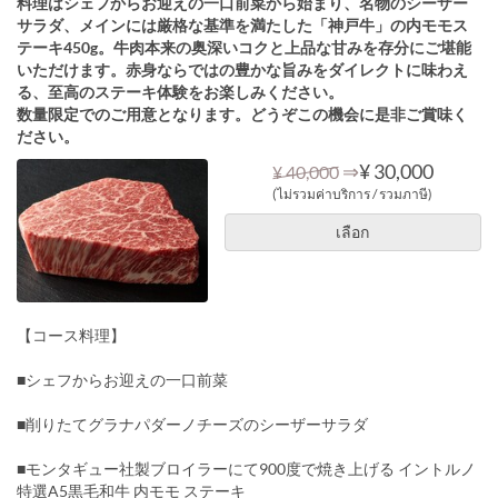
料理はシェフからお迎えの一口前菜から始まり、名物のシーザー
サラダ、メインには厳格な基準を満たした「神戸牛」の内モモス
テーキ450g。牛肉本来の奥深いコクと上品な甘みを存分にご堪能
いただけます。赤身ならではの豊かな旨みをダイレクトに味わえ
る、至高のステーキ体験をお楽しみください。
数量限定でのご用意となります。どうぞこの機会に是非ご賞味く
ださい。
⇒
¥ 30,000
¥ 40,000
(ไม่รวมค่าบริการ / รวมภาษี)
เลือก
【コース料理】
■シェフからお迎えの一口前菜
■削りたてグラナパダーノチーズのシーザーサラダ
■モンタギュー社製ブロイラーにて900度で焼き上げる イントルノ
特選A5黒毛和牛 内モモ ステーキ