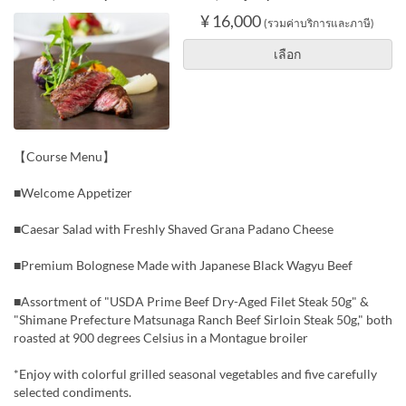
¥ 16,000
(รวมค่าบริการและภาษี)
เลือก
【Course Menu】
■Welcome Appetizer
■Caesar Salad with Freshly Shaved Grana Padano Cheese
■Premium Bolognese Made with Japanese Black Wagyu Beef
■Assortment of "USDA Prime Beef Dry-Aged Filet Steak 50g" &
"Shimane Prefecture Matsunaga Ranch Beef Sirloin Steak 50g," both
roasted at 900 degrees Celsius in a Montague broiler
*Enjoy with colorful grilled seasonal vegetables and five carefully
selected condiments.