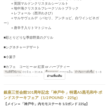
＋英国マルドンクリスタルシーソルト
＋地中海クリスタルフレークソルトブラック
＋レフォール（西洋わさび）
＋サルサヴェルデ（パセリ、アンチョビ、白ワインビネガ
ー）
＋唐辛子入りトマトジャム
■彩とりどりな季節野菜のグリル
■シグネチャーデザート
■小菓子
■カフェ コーヒー or 紅茶 or ハーブティー
วันที่ที่ใช้งาน
01 มิ.ย. ~ 31 ส.ค.
มื้ออาหาร
อาหารเย็น
จำกัดการสั่งซื้อ
1 ~ 8
อ่านเพิ่มเติม
หมวดหมู่ที่นั่ง
Restaurant
銀座三笠会館101周年記念「神戸牛 」特選A5黒毛和牛 ポ
ンドステーキフェア（1/2 POUND・225g）
【メイン＝「神戸牛」内モモステーキ 1/2ポンド 225g】