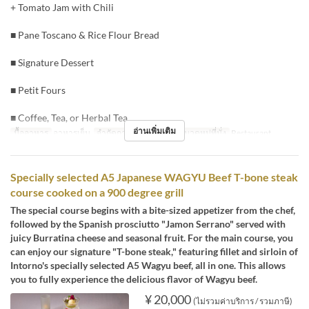
+ Tomato Jam with Chili
■ Pane Toscano & Rice Flour Bread
■ Signature Dessert
■ Petit Fours
■ Coffee, Tea, or Herbal Tea
อ่านเพิ่มเติม
มื้ออาหาร
อาหารเย็น
จำกัดการสั่งซื้อ
2 ~ 8
หมวดหมู่ที่นั่ง
Restaurant
Specially selected A5 Japanese WAGYU Beef T-bone steak
course cooked on a 900 degree grill
The special course begins with a bite-sized appetizer from the chef,
followed by the Spanish prosciutto "Jamon Serrano" served with
juicy Burratina cheese and seasonal fruit. For the main course, you
can enjoy our signature "T-bone steak," featuring fillet and sirloin of
Intorno's specially selected A5 Wagyu beef, all in one. This allows
you to fully experience the delicious flavor of Wagyu beef.
¥ 20,000
(ไม่รวมค่าบริการ / รวมภาษี)