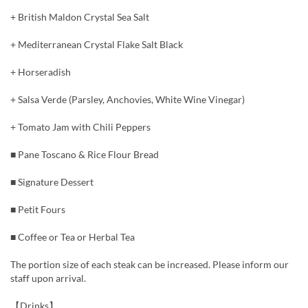
+ British Maldon Crystal Sea Salt
+ Mediterranean Crystal Flake Salt Black
+ Horseradish
+ Salsa Verde (Parsley, Anchovies, White Wine Vinegar)
+ Tomato Jam with Chili Peppers
■ Pane Toscano & Rice Flour Bread
■ Signature Dessert
■ Petit Fours
■ Coffee or Tea or Herbal Tea
The portion size of each steak can be increased. Please inform our
staff upon arrival.
【Drinks】