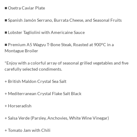
■ Osetra Caviar Plate
■ Spanish Jamón Serrano, Burrata Cheese, and Seasonal Fruits
■ Lobster Tagliolini with Americaine Sauce
■ Premium A5 Wagyu T-Bone Steak, Roasted at 900°C in a
Montague Broiler
*Enjoy with a colorful array of seasonal grilled vegetables and five
carefully selected condiments.
+ British Maldon Crystal Sea Salt
+ Mediterranean Crystal Flake Salt Black
+ Horseradish
+ Salsa Verde (Parsley, Anchovies, White Wine Vinegar)
+ Tomato Jam with Chili