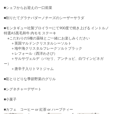
■シェフからお迎えの一口前菜
■削りたてグラナパダーノチーズのシーザーサラダ
■モンタギュー社製ブロイラーにて900度で焼き上げる イントルノ
特選A5黒毛和牛 内モモ ステーキ
※こだわりの5種の薬味とご一緒にお楽しみください
＋英国マルドンクリスタルシーソルト
＋地中海クリスタルフレークソルトブラック
＋レフォール（西洋わさび）
＋サルサヴェルデ（パセリ、アンチョビ、白ワインビネガ
ー）
＋唐辛子入りトマトジャム
■彩とりどりな季節野菜のグリル
■シグネチャーデザート
■小菓子
■カフェ コーヒー or 紅茶 or ハーブティー