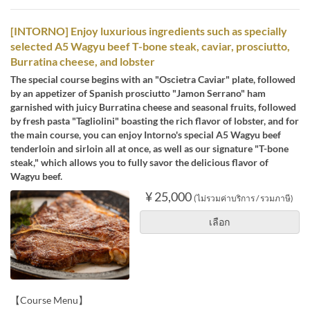
[INTORNO] Enjoy luxurious ingredients such as specially
selected A5 Wagyu beef T-bone steak, caviar, prosciutto,
Burratina cheese, and lobster
The special course begins with an "Oscietra Caviar" plate, followed
by an appetizer of Spanish prosciutto "Jamon Serrano" ham
garnished with juicy Burratina cheese and seasonal fruits, followed
by fresh pasta "Tagliolini" boasting the rich flavor of lobster, and for
the main course, you can enjoy Intorno's special A5 Wagyu beef
tenderloin and sirloin all at once, as well as our signature "T-bone
steak," which allows you to fully savor the delicious flavor of
Wagyu beef.
¥ 25,000
(ไม่รวมค่าบริการ / รวมภาษี)
เลือก
【Course Menu】