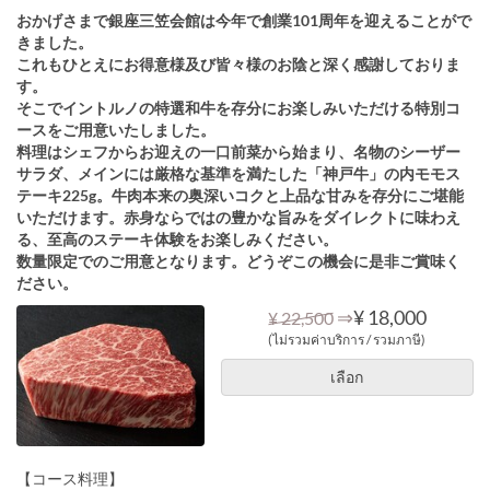
おかげさまで銀座三笠会館は今年で創業101周年を迎えることがで
きました。
これもひとえにお得意様及び皆々様のお陰と深く感謝しておりま
す。
そこでイントルノの特選和牛を存分にお楽しみいただける特別コ
ースをご用意いたしました。
料理はシェフからお迎えの一口前菜から始まり、名物のシーザー
サラダ、メインには厳格な基準を満たした「神戸牛」の内モモス
テーキ225g。牛肉本来の奥深いコクと上品な甘みを存分にご堪能
いただけます。赤身ならではの豊かな旨みをダイレクトに味わえ
る、至高のステーキ体験をお楽しみください。
数量限定でのご用意となります。どうぞこの機会に是非ご賞味く
ださい。
⇒
¥ 18,000
¥ 22,500
(ไม่รวมค่าบริการ / รวมภาษี)
เลือก
【コース料理】