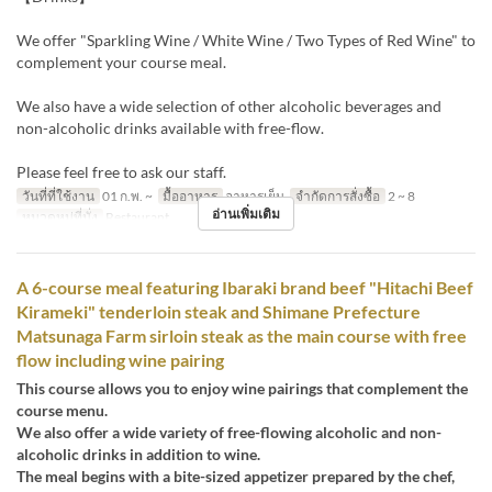
We offer "Sparkling Wine / White Wine / Two Types of Red Wine" to
complement your course meal.
We also have a wide selection of other alcoholic beverages and
non-alcoholic drinks available with free-flow.
Please feel free to ask our staff.
วันที่ที่ใช้งาน
01 ก.พ. ~
มื้ออาหาร
อาหารเย็น
จำกัดการสั่งซื้อ
2 ~ 8
อ่านเพิ่มเติม
หมวดหมู่ที่นั่ง
Restaurant
A 6-course meal featuring Ibaraki brand beef "Hitachi Beef
Kirameki" tenderloin steak and Shimane Prefecture
Matsunaga Farm sirloin steak as the main course with free
flow including wine pairing
This course allows you to enjoy wine pairings that complement the
course menu.
We also offer a wide variety of free-flowing alcoholic and non-
alcoholic drinks in addition to wine.
The meal begins with a bite-sized appetizer prepared by the chef,