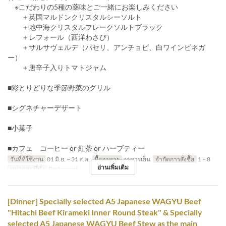
※こだわりの5種の薬味とご一緒にお楽しみください
＋英国マルドンクリスタルシーソルト
＋地中海クリスタルフレークソルトブラック
＋レフォール（西洋わさび）
＋サルサヴェルデ（パセリ、アンチョビ、白ワインビネガ
ー）
＋唐辛子入りトマトジャム
■彩とりどりな季節野菜のグリル
■シグネチャーデザート
■小菓子
■カフェ コーヒー or 紅茶 or ハーブティー
วันที่ที่ใช้งาน
01 มิ.ย. ~ 31 ส.ค.
มื้ออาหาร
อาหารเย็น
จำกัดการสั่งซื้อ
1 ~ 8
อ่านเพิ่มเติม
หมวดหมู่ที่นั่ง
Restaurant
[Dinner] Specially selected A5 Japanese WAGYU Beef
"Hitachi Beef Kirameki Inner Round Steak" & Specially
selected A5 Japanese WAGYU Beef Stew as the main