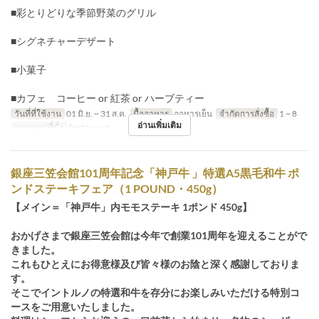
■彩とりどりな季節野菜のグリル
■シグネチャーデザート
■小菓子
■カフェ コーヒー or 紅茶 or ハーブティー
วันที่ที่ใช้งาน
01 มิ.ย. ~ 31 ส.ค.
มื้ออาหาร
อาหารเย็น
จำกัดการสั่งซื้อ
1 ~ 8
อ่านเพิ่มเติม
หมวดหมู่ที่นั่ง
Restaurant
銀座三笠会館101周年記念「神戸牛 」特選A5黒毛和牛 ポ
ンドステーキフェア（1 POUND・450g）
【メイン＝「神戸牛」内モモステーキ 1ポンド 450g】
おかげさまで銀座三笠会館は今年で創業101周年を迎えることがで
きました。
これもひとえにお得意様及び皆々様のお陰と深く感謝しておりま
す。
そこでイントルノの特選和牛を存分にお楽しみいただける特別コ
ースをご用意いたしました。