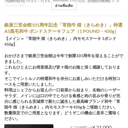
วันที่ที่ใช้งาน
01 มิ.ย. ~ 31 ส.ค.
มื้ออาหาร
อาหารเย็น
จำกัดการสั่งซื้อ
1 ~ 8
อ่านเพิ่มเติม
หมวดหมู่ที่นั่ง
Restaurant
銀座三笠会館101周年記念「常陸牛 煌（きらめき）」特選
A5黒毛和牛 ポンドステーキフェア（1 POUND・450g）
【メイン＝「常陸牛 煌（きらめき）」内モモステーキ 1ポンド
450g】
おかげさまで銀座三笠会館は今年で創業101周年を迎えることがで
きました。
これもひとえにお得意様及び皆々様のお陰と深く感謝しておりま
す。
そこでイントルノの特選和牛を存分にお楽しみいただける特別コ
ースをご用意いたしました。
料理はシェフからお迎えの一口前菜から始まり、名物のシーザー
サラダ、メインには口の中でとろける食感と肉の旨みや香りが充
分に感じられる茨城県で新たに誕生した最高峰ブランド和牛「常
陸牛 煌（きらめき）」内モモステーキ450gをご堪能ください。
数量限定でのご用意となります。どうぞこの機会に是非ご賞味く
ださい。
⇒
¥ 21,000
¥ 27,000