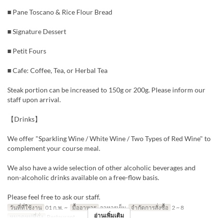
■ Pane Toscano & Rice Flour Bread
■ Signature Dessert
■ Petit Fours
■ Cafe: Coffee, Tea, or Herbal Tea
Steak portion can be increased to 150g or 200g. Please inform our
staff upon arrival.
【Drinks】
We offer "Sparkling Wine / White Wine / Two Types of Red Wine" to
complement your course meal.
We also have a wide selection of other alcoholic beverages and
non-alcoholic drinks available on a free-flow basis.
Please feel free to ask our staff.
วันที่ที่ใช้งาน
01 ก.พ. ~
มื้ออาหาร
อาหารเย็น
จำกัดการสั่งซื้อ
2 ~ 8
อ่านเพิ่มเติม
หมวดหมู่ที่นั่ง
Restaurant