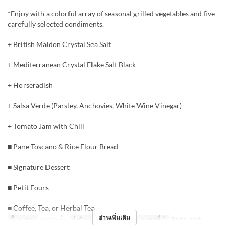
*Enjoy with a colorful array of seasonal grilled vegetables and five
carefully selected condiments.
+ British Maldon Crystal Sea Salt
+ Mediterranean Crystal Flake Salt Black
+ Horseradish
+ Salsa Verde (Parsley, Anchovies, White Wine Vinegar)
+ Tomato Jam with Chili
■ Pane Toscano & Rice Flour Bread
■ Signature Dessert
■ Petit Fours
■ Coffee, Tea, or Herbal Tea
อ่านเพิ่มเติม
มื้ออาหาร
อาหารเย็น
จำกัดการสั่งซื้อ
2 ~ 8
หมวดหมู่ที่นั่ง
Restaurant