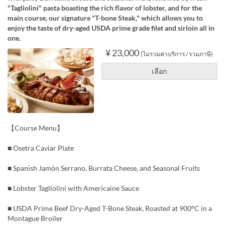
"Tagliolini" pasta boasting the rich flavor of lobster, and for the
main course, our signature "T-bone Steak," which allows you to
enjoy the taste of dry-aged USDA prime grade filet and sirloin all in
one.
¥ 23,000
(ไม่รวมค่าบริการ / รวมภาษี)
เลือก
【Course Menu】
■ Osetra Caviar Plate
■ Spanish Jamón Serrano, Burrata Cheese, and Seasonal Fruits
■ Lobster Tagliolini with Americaine Sauce
■ USDA Prime Beef Dry-Aged T-Bone Steak, Roasted at 900°C in a
Montague Broiler