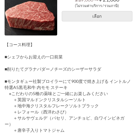
(ไม่รวมค่าบริการ / รวมภาษี)
เลือก
【コース料理】
■シェフからお迎えの一口前菜
■削りたてグラナパダーノチーズのシーザーサラダ
■モンタギュー社製ブロイラーにて900度で焼き上げる イントルノ
特選A5黒毛和牛 内モモ ステーキ
※こだわりの5種の薬味とご一緒にお楽しみください
＋英国マルドンクリスタルシーソルト
＋地中海クリスタルフレークソルトブラック
＋レフォール（西洋わさび）
＋サルサヴェルデ（パセリ、アンチョビ、白ワインビネガ
ー）
＋唐辛子入りトマトジャム