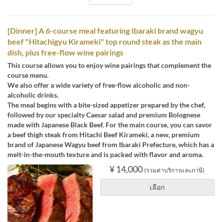
[Dinner] A 6-course meal featuring Ibaraki brand wagyu
beef "Hitachigyu Kirameki" top round steak as the main
dish, plus free-flow wine pairings
This course allows you to enjoy wine pairings that complement the
course menu.
We also offer a wide variety of free-flow alcoholic and non-
alcoholic drinks.
The meal begins with a bite-sized appetizer prepared by the chef,
followed by our specialty Caesar salad and premium Bolognese
made with Japanese Black Beef. For the main course, you can savor
a beef thigh steak from Hitachi Beef Kirameki, a new, premium
brand of Japanese Wagyu beef from Ibaraki Prefecture, which has a
melt-in-the-mouth texture and is packed with flavor and aroma.
¥ 14,000
(รวมค่าบริการและภาษี)
เลือก