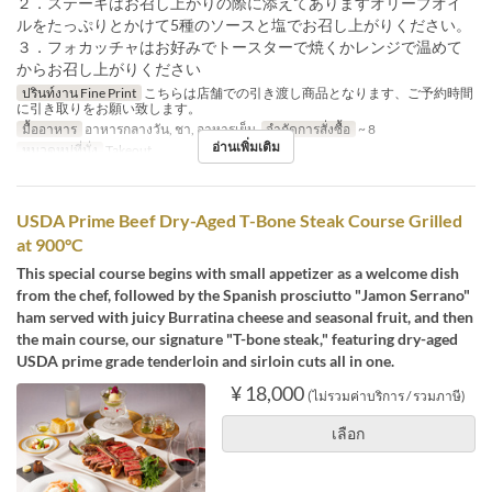
２．ステーキはお召し上がりの際に添えてありますオリーブオイ
ルをたっぷりとかけて5種のソースと塩でお召し上がりください。
３．フォカッチャはお好みでトースターで焼くかレンジで温めて
からお召し上がりください
ปรินท์งาน Fine Print
こちらは店舗での引き渡し商品となります、ご予約時間
に引き取りをお願い致します。
มื้ออาหาร
อาหารกลางวัน, ชา, อาหารเย็น
จำกัดการสั่งซื้อ
~ 8
อ่านเพิ่มเติม
หมวดหมู่ที่นั่ง
Takeout
USDA Prime Beef Dry-Aged T-Bone Steak Course Grilled
at 900°C
This special course begins with small appetizer as a welcome dish
from the chef, followed by the Spanish prosciutto "Jamon Serrano"
ham served with juicy Burratina cheese and seasonal fruit, and then
the main course, our signature "T-bone steak," featuring dry-aged
USDA prime grade tenderloin and sirloin cuts all in one.
¥ 18,000
(ไม่รวมค่าบริการ / รวมภาษี)
เลือก