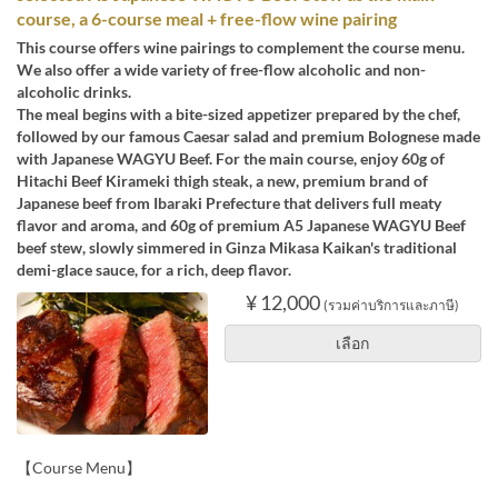
course, a 6-course meal + free-flow wine pairing
This course offers wine pairings to complement the course menu.
We also offer a wide variety of free-flow alcoholic and non-
alcoholic drinks.
The meal begins with a bite-sized appetizer prepared by the chef,
followed by our famous Caesar salad and premium Bolognese made
with Japanese WAGYU Beef. For the main course, enjoy 60g of
Hitachi Beef Kirameki thigh steak, a new, premium brand of
Japanese beef from Ibaraki Prefecture that delivers full meaty
flavor and aroma, and 60g of premium A5 Japanese WAGYU Beef
beef stew, slowly simmered in Ginza Mikasa Kaikan's traditional
demi-glace sauce, for a rich, deep flavor.
¥ 12,000
(รวมค่าบริการและภาษี)
เลือก
【Course Menu】