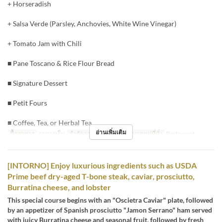
+ Horseradish
+ Salsa Verde (Parsley, Anchovies, White Wine Vinegar)
+ Tomato Jam with Chili
■ Pane Toscano & Rice Flour Bread
■ Signature Dessert
■ Petit Fours
■ Coffee, Tea, or Herbal Tea
อ่านเพิ่มเติม
มื้ออาหาร
อาหารเย็น
จำกัดการสั่งซื้อ
3 ~ 8
หมวดหมู่ที่นั่ง
Restaurant
[INTORNO] Enjoy luxurious ingredients such as USDA
Prime beef dry-aged T-bone steak, caviar, prosciutto,
Burratina cheese, and lobster
This special course begins with an "Oscietra Caviar" plate, followed
by an appetizer of Spanish prosciutto "Jamon Serrano" ham served
with juicy Burratina cheese and seasonal fruit, followed by fresh