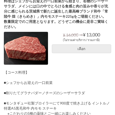
料理はシェフからお迎えの一口前菜から始まり、名物のシーザー
サラダ、メインには口の中でとろける食感と肉の旨みや香りが充
分に感じられる茨城県で新たに誕生した最高峰ブランド和牛「常
陸牛 煌（きらめき）」内モモステーキ225gをご堪能ください。
数量限定でのご用意となります。どうぞこの機会に是非ご賞味く
ださい。
⇒
¥ 13,000
¥ 16,000
(ไม่รวมค่าบริการ / รวมภาษี)
เลือก
【コース料理】
■シェフからお迎えの一口前菜
■削りたてグラナパダーノチーズのシーザーサラダ
■モンタギュー社製ブロイラーにて900度で焼き上げる イントルノ
特選A5黒毛和牛 内モモ ステーキ
※こだわりの5種の薬味とご一緒にお楽しみください