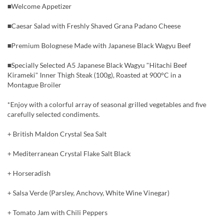
■Welcome Appetizer
■Caesar Salad with Freshly Shaved Grana Padano Cheese
■Premium Bolognese Made with Japanese Black Wagyu Beef
■Specially Selected A5 Japanese Black Wagyu "Hitachi Beef
Kirameki" Inner Thigh Steak (100g), Roasted at 900°C in a
Montague Broiler
*Enjoy with a colorful array of seasonal grilled vegetables and five
carefully selected condiments.
+ British Maldon Crystal Sea Salt
+ Mediterranean Crystal Flake Salt Black
+ Horseradish
+ Salsa Verde (Parsley, Anchovy, White Wine Vinegar)
+ Tomato Jam with Chili Peppers