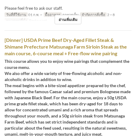
Please feel free to ask our staff.
วันที่ที่ใช้งาน
01 ก.พ. ~
มื้ออาหาร
อาหารเย็น
จำกัดการสั่งซื้อ
2 ~ 8
อ่านเพิ่มเติม
หมวดหมู่ที่นั่ง
Restaurant
[Dinner] USDA Prime Beef Dry-Aged Fillet Steak &
Shimane Prefecture Matsunaga Farm Sirloin Steak as the
main course, 6-course meal + Free-flow wine pairing
This course allows you to enjoy wine pairings that complement the
course menu.
We also offer a wide variety of free-flowing alcoholic and non-
alcoholic drinks in addition to wine.
The meal begins with a bite-sized appetizer prepared by the chef,
followed by the famous Caesar salad and premium Bolognese made
with Japanese Black Beef. For the main course, enjoy a 50g USDA
prime grade fillet steak, which has been dry-aged for 18 days to
allow for concentrated umami and a rich aroma that spreads
throughout your mouth, and a 50g sirloin steak from Matsunaga
Farm Beef, which has set strict independent standards and is
particular about the feed used, resulting in the natural sweetness,
umami, melt-in-your-mouth texture, and juicy meat.