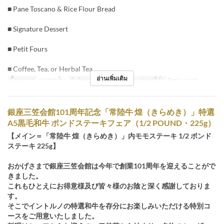
■ Pane Toscano & Rice Flour Bread
■ Signature Dessert
■ Petit Fours
■ Coffee, Tea, or Herbal Tea
อ่านเพิ่มเติม
มื้ออาหาร
อาหารเย็น
จำกัดการสั่งซื้อ
3 ~ 8
หมวดหมู่ที่นั่ง
Restaurant
銀座三笠会館101周年記念「常陸牛 煌（きらめき）」特選
A5黒毛和牛 ポンドステーキフェア（1/2 POUND・225g）
【メイン＝「常陸牛 煌（きらめき）」内モモステーキ 1/2 ポンド
ステーキ 225g】
おかげさまで銀座三笠会館は今年で創業101周年を迎えることがで
きました。
これもひとえにお得意様及び皆々様のお陰と深く感謝しておりま
す。
そこでイントルノの特選和牛を存分にお楽しみいただける特別コ
ースをご用意いたしました。