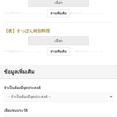
เลือก
อ่านเพิ่มเติม
วันที่ที่ใช้งาน
03 ก.ย. ~ 17 ก.ย.
วัน
พฤ, ส, อา
มื้ออาหาร
อาหารกลางวัน
【夜】すっぽん特別料理
เลือก
อ่านเพิ่มเติม
วันที่ที่ใช้งาน
03 ก.ย. ~ 17 ก.ย.
วัน
พ, พฤ, ศ, ส, อา
มื้ออาหาร
อาหารเย็น
ข้อมูลเพิ่มเติม
จำเป็นต้องมีจุดประสงค์
เยี่ยมชมประวัติ