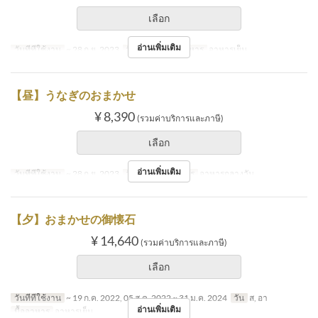
เลือก
อ่านเพิ่มเติม
วันที่ที่ใช้งาน
~ 28 ก.ย. 2023
วัน
พ, พฤ
มื้ออาหาร
อาหารเย็น
【昼】うなぎのおまかせ
¥ 8,390
(รวมค่าบริการและภาษี)
เลือก
อ่านเพิ่มเติม
วันที่ที่ใช้งาน
~ 28 ก.ย. 2023
วัน
พฤ
มื้ออาหาร
อาหารกลางวัน
【夕】おまかせの御懐石
¥ 14,640
(รวมค่าบริการและภาษี)
เลือก
วันที่ที่ใช้งาน
~ 19 ก.ค. 2022, 05 ส.ค. 2022 ~ 31 ม.ค. 2024
วัน
ส, อา
อ่านเพิ่มเติม
มื้ออาหาร
อาหารเย็น