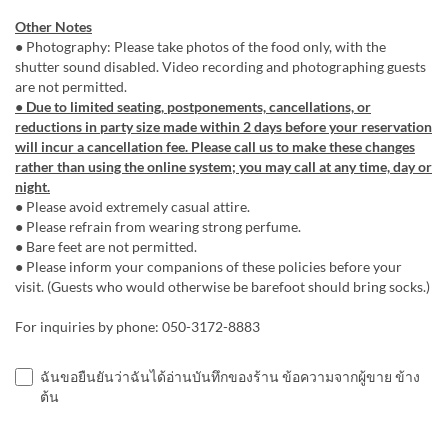
Other Notes
● Photography: Please take photos of the food only, with the
shutter sound disabled. Video recording and photographing guests
are not permitted.
● Due to limited seating, postponements, cancellations, or
reductions in party size made within 2 days before your reservation
will incur a cancellation fee. Please call us to make these changes
rather than using the online system; you may call at any time, day or
night.
● Please avoid extremely casual attire.
● Please refrain from wearing strong perfume.
● Bare feet are not permitted.
● Please inform your companions of these policies before your
visit. (Guests who would otherwise be barefoot should bring socks.)
For inquiries by phone: 050-3172-8883
ฉันขอยืนยันว่าฉันได้อ่านบันทึกของร้าน ข้อความจากผู้ขาย ข้าง
ต้น