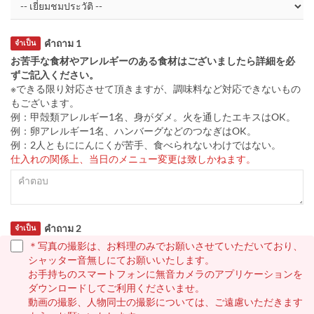
คำถาม 1
จำเป็น
お苦手な食材やアレルギーのある食材はございましたら詳細を必
ずご記入ください。
※できる限り対応させて頂きますが、調味料など対応できないもの
もございます。
例：甲殻類アレルギー1名、身がダメ。火を通したエキスはOK。
例：卵アレルギー1名、ハンバーグなどのつなぎはOK。
例：2人ともににんにくが苦手、食べられないわけではない。
仕入れの関係上、当日のメニュー変更は致しかねます。
คำถาม 2
จำเป็น
＊写真の撮影は、お料理のみでお願いさせていただいており、
シャッター音無しにてお願いいたします。
お手持ちのスマートフォンに無音カメラのアプリケーションを
ダウンロードしてご利用くださいませ。
動画の撮影、人物同士の撮影については、ご遠慮いただきます