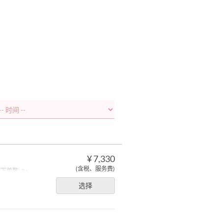
¥ 7,330
(含税、服务费)
大下单数
2 ~
选择