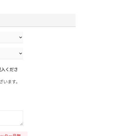
記入くださ
ざいます。
ッター音無