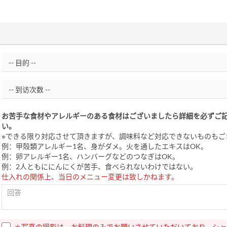
お苦手な食材やアレルギーのある食材はございましたら詳細を必ずご
い。
※できる限り対応させて頂きますが、調味料など対応できないものもご
例：甲殻類アレルギー1名、身がダメ。火を通したエキスはOK。
例：卵アレルギー1名、ハンバーグなどのつなぎはOK。
例：2人ともににんにくが苦手、食べられないわけではない。
仕入れの関係上、当日のメニュー変更は致しかねます。
＊写真の撮影は、お料理のみでお願いさせていただいており、シャ