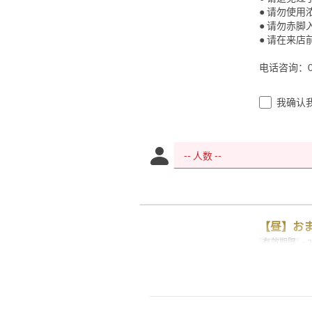
● 请勿使用
● 请勿赤脚
● 请在来
电话咨询：050
我确认
【昼】お
有效期限
~ 