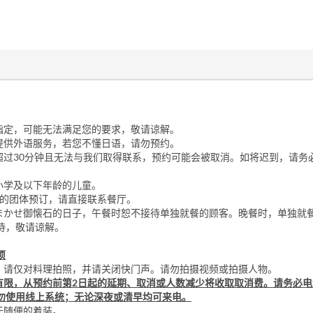
位指定，可能无法满足您的要求，敬请谅解。
法提供外语服务，若您不懂日语，请勿预约。
到超过30分钟且无法与我们取得联系，预约可能会被取消。如将迟到，请务
待小学及以下年龄的儿童。
以上的团体预订，请直接联系餐厅。
おまかせ御懐石的日子，午餐时恕不接待单独就餐的顾客。晚餐时，单独就
待，敬请谅解。
项
项：请仅对料理拍照，并请关闭快门声。请勿拍摄视频或拍摄人物。
位有限，从预约前第2日起的延期、取消或人数减少将收取取消费。请务必
勿使用线上系统；无论深夜或清早均可来电。
过于随便的着装。