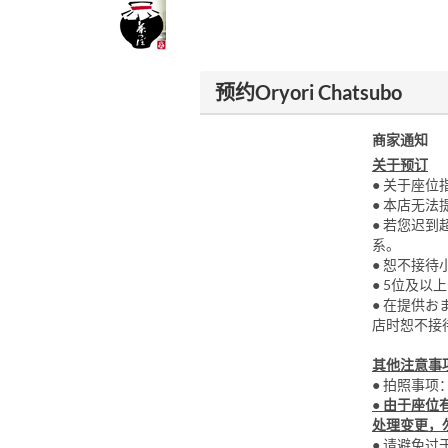
预约Oryori Chatsubo
商家通知
关于预订
● 关于座
● 本店无
● 若您迟
系。
● 恕不接
● 5位及
● 在提供
店时恕不接
其他注意事
● 拍照事
● 由于座
处理变更，
● 请避免