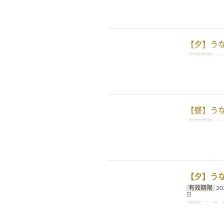
【夕】う
有效期限
20
【昼】う
有效期限
20
【夕】うな
有效期限
20
日
星期
三, 四, 