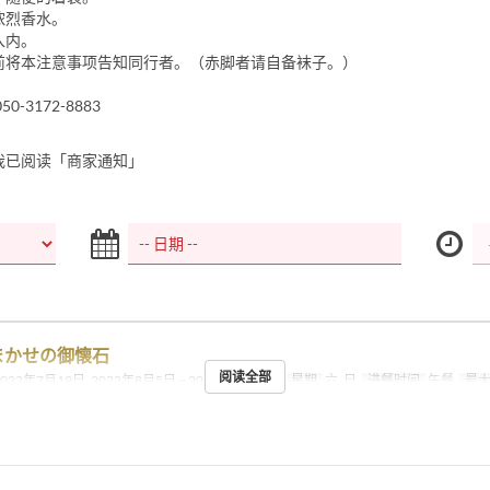
浓烈香水。
入内。
店前将本注意事项告知同行者。（赤脚者请自备袜子。）
-3172-8883
我已阅读「商家通知」
まかせの御懐石
阅读全部
2022年7月19日, 2022年8月5日 ~ 2024年1月31日
星期
六, 日
进餐时间
午餐
最