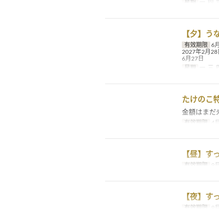
星期
一, 四, 
【夕】うな
有效期限
6月
2027年2月28日
6月27日
星期
一, 三, 
たけのこ
金額はまだ
有效期限
4月
【昼】す
有效期限
9月
【夜】す
有效期限
9月