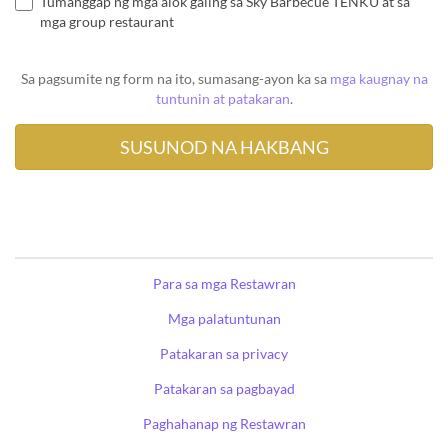
Tumanggap ng mga alok galing sa Sky Barbecue TENKU at sa
mga group restaurant
Sa pagsumite ng form na ito, sumasang-ayon ka sa
mga kaugnay na
tuntunin at patakaran
.
Para sa mga Restawran
Mga palatuntunan
Patakaran sa privacy
Patakaran sa pagbayad
Paghahanap ng Restawran