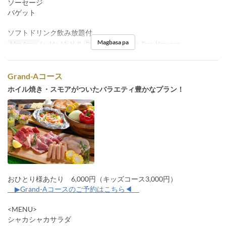
ソーセージ
バゲット
ソフトドリンク飲み放題付
Magbasa pa
Mga Araw
Lu, Ma, Mi, H, B
Pagkain
Tanghalian, Tsaa, Hapunan
Grand-Aコース
ホイル焼き・スモアがついたバラエティ豊かなプラン！
おひとり様あたり 6,000円（キッズコース3,000円）
▶Grand-Aコースのご予約はこちら◀
<MENU>
シャカシャカサラダ