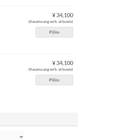
¥ 34,100
(Kasama ang serb. at buwis)
Piliin
¥ 34,100
(Kasama ang serb. at buwis)
Piliin