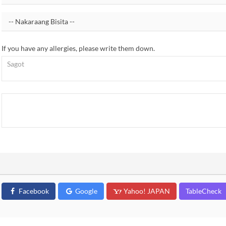
If you have any allergies, please write them down.
Facebook
Google
Yahoo! JAPAN
TableCheck