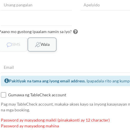
Paano mo gustong ipaalam namin sa iyo?
SMS
Wala
Pakitiyak na tama ang iyong email address.
Ipapadala rito ang kump
Gumawa ng TableCheck account
Pag may TableCheck account, makaka-akses kayo sa inyong kasaysayan ng
na mga booking.
Password ay masyadong maikli (pinakakonti ay 12 character)
Password ay masyadong mahina