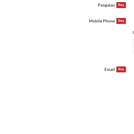
Pangalan
Req
Mobile Phone
Req
Email
Req