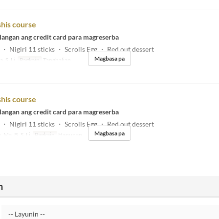
his course
langan ang credit card para magreserba
・ Nigiri 11 sticks ・ Scrolls Egg ・ Red out dessert
Magbasa pa
, S, Li
Pagkain
Tanghalian
his course
langan ang credit card para magreserba
・ Nigiri 11 sticks ・ Scrolls Egg ・ Red out dessert
Magbasa pa
, Ma, B, S, Li
Pagkain
Hapunan
n