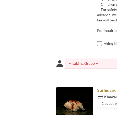
・Children ov
・For safety 
advance, we 
fee will be 
For inquiri
Aking k
Sushis cou
Kinakai
・ 1 appetize
Mga Araw
Ma