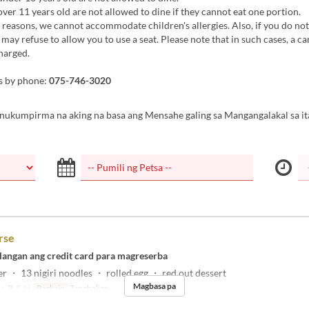
er 11 years old are not allowed to dine if they cannot eat one portion.
reasons, we cannot accommodate children's allergies. Also, if you do not 
may refuse to allow you to use a seat. Please note that in such cases, a ca
charged.
es by phone:
075-746-3020
inukumpirma na aking na basa ang Mensahe galing sa Mangangalakal sa it
rse
langan ang credit card para magreserba
r ・ 13 nigiri noodles ・ rolled egg ・ red out dessert
Magbasa pa
, B, S, Li
Pagkain
Tanghalian