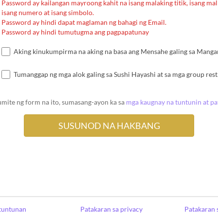
Password ay kailangan mayroong kahit na isang malaking titik, isang malii
isang numero at isang simbolo.
Password ay hindi dapat maglaman ng bahagi ng Email.
Password ay hindi tumutugma ang pagpapatunay
Aking kinukumpirma na aking na basa ang Mensahe galing sa Mangang
Tumanggap ng mga alok galing sa Sushi Hayashi at sa mga group res
umite ng form na ito, sumasang-ayon ka sa
mga kaugnay na tuntunin at p
tuntunan
Patakaran sa privacy
Patakaran 