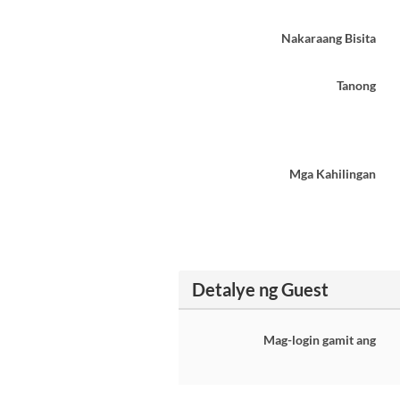
Nakaraang Bisita
Tanong
Mga Kahilingan
Detalye ng Guest
Mag-login gamit ang