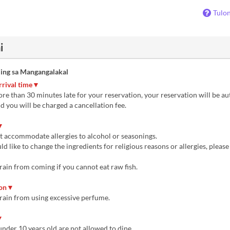
Tulo
i
ing sa Mangangalakal
rrival time▼
ore than 30 minutes late for your reservation, your reservation will be a
d you will be charged a cancellation fee.
▼
accommodate allergies to alcohol or seasonings.
d like to change the ingredients for religious reasons or allergies, please
ain from coming if you cannot eat raw fish.
ion▼
rain from using excessive perfume.
▼
der 10 years old are not allowed to dine.