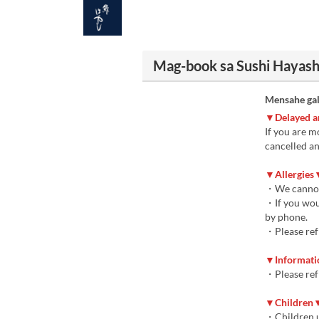
Mag-book sa Sushi Hayash
Mensahe gal
▼Delayed a
If you are m
cancelled an
▼Allergies
・We cannot 
・If you woul
by phone.
・Please refr
▼Informat
・Please ref
▼Children
・Children un