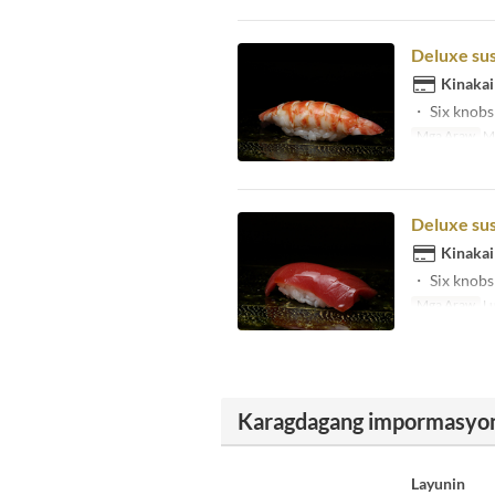
Deluxe sus
Kinakai
・ Six knobs 
Mga Araw
Ma
Deluxe sus
Kinakai
・ Six knobs 
Mga Araw
Lu
Karagdagang impormasyo
Layunin