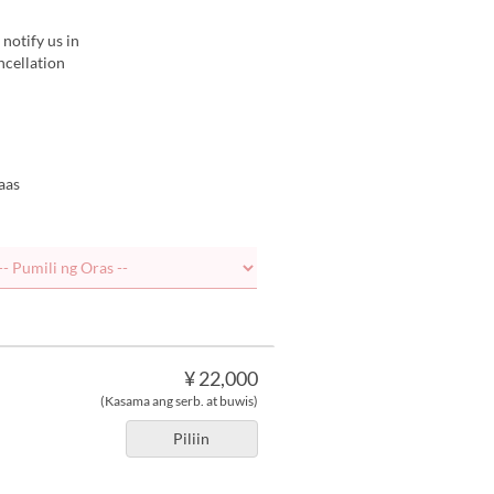
notify us in
ncellation
aas
¥ 22,000
(Kasama ang serb. at buwis)
Piliin