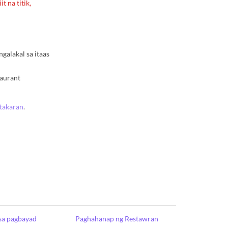
t na titik,
alakal sa itaas
taurant
atakaran
.
sa pagbayad
Paghahanap ng Restawran