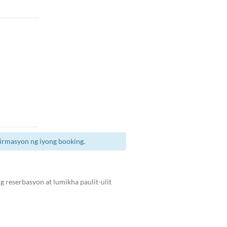
irmasyon ng iyong booking.
 reserbasyon at lumikha paulit-ulit