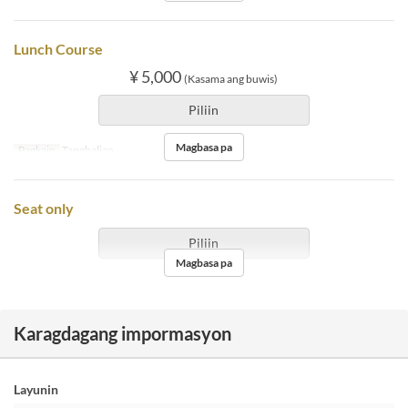
Lunch Course
¥ 5,000
(Kasama ang buwis)
Piliin
Magbasa pa
Pagkain
Tanghalian
Seat only
Piliin
Magbasa pa
Karagdagang impormasyon
Layunin