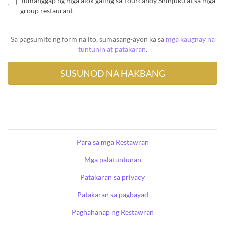
Tumanggap ng mga alok galing sa Tourcandy Shinjuku at sa mga
group restaurant
Sa pagsumite ng form na ito, sumasang-ayon ka sa
mga kaugnay na
tuntunin at patakaran
.
Para sa mga Restawran
Mga palatuntunan
Patakaran sa privacy
Patakaran sa pagbayad
Paghahanap ng Restawran