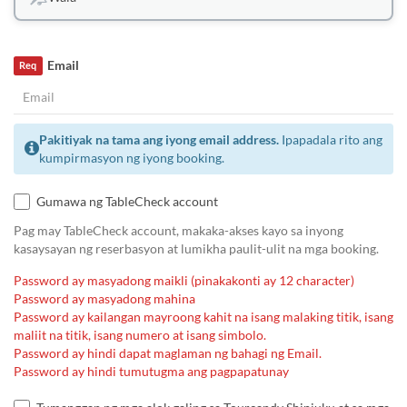
Email
Req
Pakitiyak na tama ang iyong email address.
Ipapadala rito ang
kumpirmasyon ng iyong booking.
Gumawa ng TableCheck account
Pag may TableCheck account, makaka-akses kayo sa inyong
kasaysayan ng reserbasyon at lumikha paulit-ulit na mga booking.
Password ay masyadong maikli (pinakakonti ay 12 character)
Password ay masyadong mahina
Password ay kailangan mayroong kahit na isang malaking titik, isang
maliit na titik, isang numero at isang simbolo.
Password ay hindi dapat maglaman ng bahagi ng Email.
Password ay hindi tumutugma ang pagpapatunay