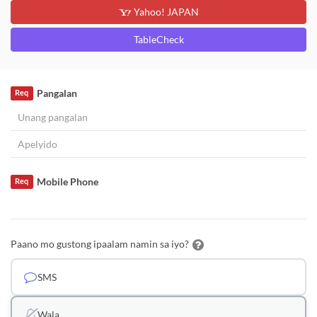
Yahoo! JAPAN
TableCheck
Pangalan
Req
Mobile Phone
Req
Paano mo gustong ipaalam namin sa iyo?
SMS
Wala