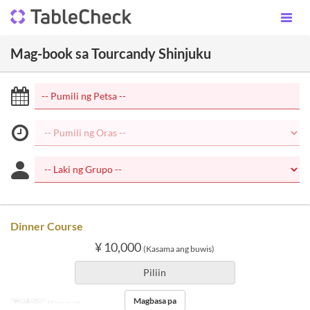
Mag-book sa Tourcandy Shinjuku
Dinner Course
¥ 10,000
(Kasama ang buwis)
Piliin
Magbasa pa
Pagkain
Hapunan