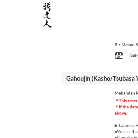
Bir Mekan S
Gahoujin (Kasho/Tsubasa Y
Mekandan M
＊This reser
＊If the date
above.
▶ Lateness 
●We ask that
●If you’re b