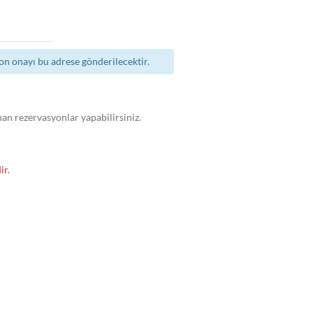
n onayı bu adrese gönderilecektir.
nan rezervasyonlar yapabilirsiniz.
ir.
n