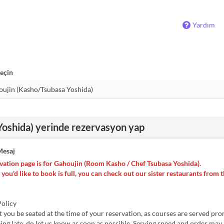
Yardım
eçin
oshida) yerinde rezervasyon yap
esaj
vation page is for Gahoujin (Room Kasho / Chef Tsubasa Yoshida).
 you'd like to book is full, you can check out our sister restaurants from 
Policy
 you be seated at the time of your reservation, as courses are served 
eing late, do let us know as soon as possible. Serving speed and order may