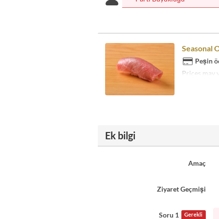
Seasonal O
Peşin ö
Prices may 
Ek bilgi
Amaç
Ziyaret Geçmişi
Soru 1
Gerekli