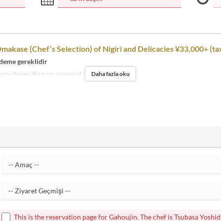
makase (Chef’s Selection) of Nigiri and Delicacies ¥33,000+ (ta
deme gereklidir
vary depending on seasonal ingredients.
Daha fazla oku
This is the reservation page for Gahoujin. The chef is Tsubasa Yoshid