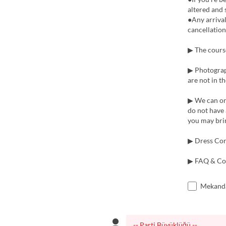
altered and 
●Any arrival
cancellation
▶ The course
▶ Photograp
are not in th
▶ We can on
do not have 
you may bri
▶ Dress Cord
▶ FAQ & Co
Mekanda