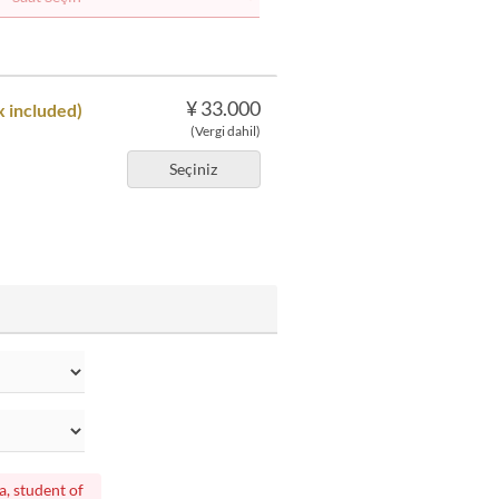
¥ 33.000
x included)
(Vergi dahil)
Seçiniz
a, student of