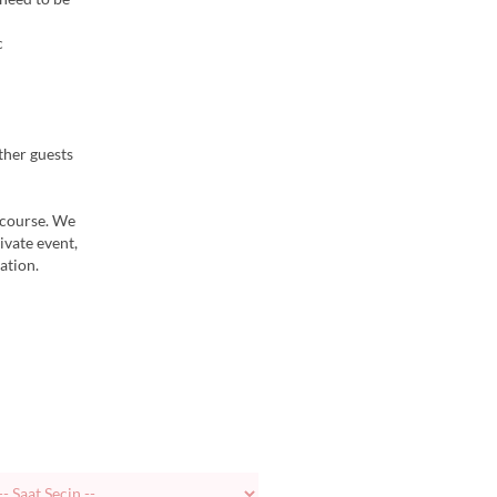
c
ther guests
 course. We
ivate event,
ation.