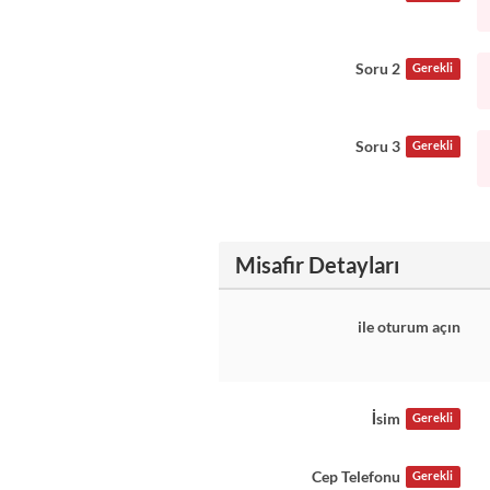
Soru 2
Gerekli
Soru 3
Gerekli
Misafir Detayları
ile oturum açın
İsim
Gerekli
Cep Telefonu
Gerekli