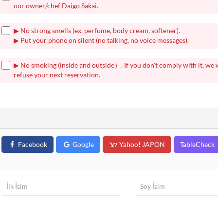
our owner/chef Daigo Sakai.
▶ No strong smells (ex. perfume, body cream, softener).
▶ Put your phone on silent (no talking, no voice messages).
▶ No smoking (inside and outside）. If you don't comply with it, we w
refuse your next reservation.
Facebook
Google
Yahoo! JAPON
TableCheck