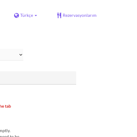
Türkçe
Rezervasyonlarım
the tab
promptly.
 need to be