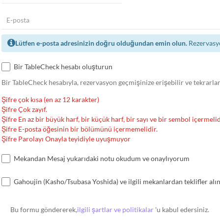
Lütfen e-posta adresinizin doğru olduğundan emin olun.
Rezervasyo
Bir TableCheck hesabı oluşturun
Bir TableCheck hesabıyla, rezervasyon geçmişinize erişebilir ve tekrarla
Şifre çok kısa (en az 12 karakter)
Şifre Çok zayıf.
Şifre En az bir büyük harf, bir küçük harf, bir sayı ve bir sembol içermelid
Şifre E-posta öğesinin bir bölümünü içermemelidir.
Şifre Parolayı Onayla teyidiyle uyuşmuyor
Mekandan Mesaj yukarıdaki notu okudum ve onaylıyorum
Gahoujin (Kasho/Tsubasa Yoshida) ve ilgili mekanlardan teklifler alı
Bu formu göndererek,
ilgili şartlar ve politikalar
'u kabul edersiniz.