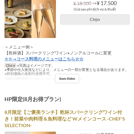
⇒
¥ 17.500
¥ 18.500
(Giá sau phí dịch vụ & thuế)
Chọn
＜メニュー例＞
【乾杯酒】スパークリングワイン※ノンアルコールに変更
☆☆→コース料理のメニューはこちら☆☆
Chú ý
※写真はイメージです。
※季節や仕入状況などにより、メニューの一部が変更となる場合があります。
※特別価格の為割引併用不可。
Xem thêm
Ngày Hiệu lực
01 Thg 7 ~ 31 Thg 7
Bữa
Bữa tối
HP限定(8月お得プラン)
8月限定【ご褒美ランチ】乾杯スパークリングワイン付
き！前菜や肉料理＆魚料理など Wメインコース -CHEF'S
SELECTION-