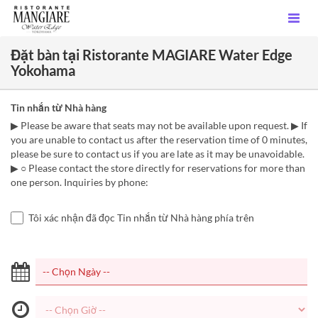
Đặt bàn tại Ristorante MAGIARE Water Edge
Yokohama
Tin nhắn từ Nhà hàng
▶ Please be aware that seats may not be available upon request. ▶ If
you are unable to contact us after the reservation time of 0 minutes,
please be sure to contact us if you are late as it may be unavoidable.
▶ ○ Please contact the store directly for reservations for more than
one person. Inquiries by phone:
Tôi xác nhận đã đọc Tin nhắn từ Nhà hàng phía trên