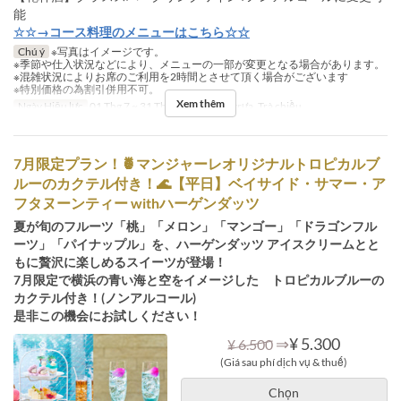
能
☆☆→コース料理のメニューはこちら☆☆
Chú ý
※写真はイメージです。
※季節や仕入状況などにより、メニューの一部が変更となる場合があります。
※混雑状況によりお席のご利用を2時間とさせて頂く場合がございます
※特別価格の為割引併用不可。
Xem thêm
Ngày Hiệu lực
01 Thg 7 ~ 31 Thg 7
Bữa
Bữa trưa, Trà chiều
7月限定プラン！🍍マンジャーレオリジナルトロピカルブ
ルーのカクテル付き！🌊【平日】ベイサイド・サマー・ア
フタヌーンティー withハーゲンダッツ
夏が旬のフルーツ「桃」「メロン」「マンゴー」「ドラゴンフル
ーツ」「パイナップル」を、ハーゲンダッツ アイスクリームとと
もに贅沢に楽しめるスイーツが登場！
7月限定で横浜の青い海と空をイメージした トロピカルブルーの
カクテル付き！(ノンアルコール)
是非この機会にお試しください！
⇒
¥ 5.300
¥ 6.500
(Giá sau phí dịch vụ & thuế)
Chọn