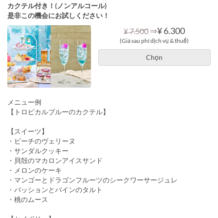
カクテル付き！(ノンアルコール)
是非この機会にお試しください！
⇒
¥ 6.300
¥ 7.500
(Giá sau phí dịch vụ & thuế)
Chọn
メニュー例
【トロピカルブルーのカクテル】
【スイーツ】
・ビーチのヴェリーヌ
・サンダルクッキー
・貝殻のマカロンアイスサンド
・メロンのケーキ
・マンゴーとドラゴンフルーツのシークワーサージュレ
・パッションとパインのタルト
・桃のムース