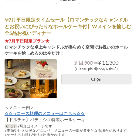
Ngày Hiệu lực
17 Thg 7 ~ 31 Thg 7
Ngày
T3, T4, T5, T6
Bữa
Bữa tối
✨7月平日限定タイムセール【ロマンチックなキャンドル
とお祝いにぴったりなホールケーキ付】Wメインを愉しむ
全5品お祝いディナー
★7月平日限定プラン★
ロマンチックな卓上キャンドルが揺らめく空間でお祝いのホール
ケーキを愉しめるのは今だけ！
⇒
¥ 11.300
¥ 11.900
(Giá sau phí dịch vụ & thuế)
Chọn
＜メニュー例＞
☆☆→コース料理のメニューはこちら☆☆
【ドルチェ】パティシエ特製ホールケーキ
Chú ý
※写真はイメージです
※季節や仕入状況などにより、メニューの一部が変更となる場合があります
※ケーキのお持ち帰りは出来かねます。