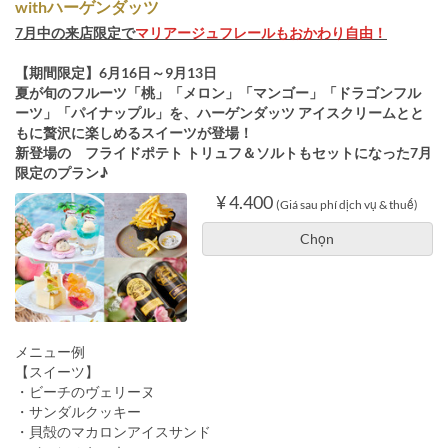
withハーゲンダッツ
7月中の来店限定で
マリアージュフレールもおかわり自由！
【期間限定】6月16日～9月13日
夏が旬のフルーツ「桃」「メロン」「マンゴー」「ドラゴンフル
ーツ」「パイナップル」を、ハーゲンダッツ アイスクリームとと
もに贅沢に楽しめるスイーツが登場！
新登場の フライドポテト トリュフ＆ソルトもセットになった7月
限定のプラン♪
¥ 4.400
(Giá sau phí dịch vụ & thuế)
Chọn
メニュー例
【スイーツ】
・ビーチのヴェリーヌ
・サンダルクッキー
・貝殻のマカロンアイスサンド