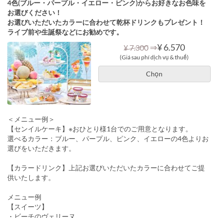
4色(ブルー・パープル・イエロー・ピンク)からお好きなお色味を
お選びください！
お選びいただいたカラーに合わせて乾杯ドリンクもプレゼント！
ライブ前や生誕祭などにお勧めです。
⇒
¥ 6.570
¥ 7.300
(Giá sau phí dịch vụ & thuế)
Chọn
＜メニュー例＞
【センイルケーキ】※おひとり様1台でのご用意となります。
選べるカラー：ブルー、パープル、ピンク、イエローの4色よりお
選びをいただきます。
【カラードリンク】上記お選びいただいたカラーに合わせてご提
供いたします。
メニュー例
【スイーツ】
・ビーチのヴェリーヌ