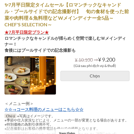
✨7月平日限定タイムセール【ロマンチックなキャンド
ル・プールサイドでの記念撮影付】 旬の食材を使った前
菜や肉料理＆魚料理など Wメインディナー全5品～
CHEF'S SELECTION～
★7月平日限定プラン★
ロマンチックなキャンドルが揺らめく空間で楽しむＷメインディ
ナー！
食後にはプールサイドでの記念撮影も
⇒
¥ 9.200
¥ 10.100
(Giá sau phí dịch vụ & thuế)
Chọn
＜メニュー例＞
☆☆→コース料理のメニューはこちら☆☆
Chú ý
※写真はイメージです。
※季節や仕入状況などにより、メニューの一部が変更となる場合があります。
※特別価格の為割引併用不可。
※記念撮影はお客様の携帯電話を借りての撮影となります。
Xem thêm