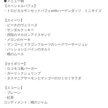
◆メニュー例
【スペシャルパフェ】
・トロピカルサンセットパフェwithハーゲンダッツ ミニサイズ
【スイーツ】
・ビーチのヴェリーヌ
・サンダルクッキー
・貝殻のマカロンアイスサンド
・メロンのケーキ
・マンゴーとドラゴンフルーツのシークワーサージュレ
・パッションとパインのタルト
・桃のムース
【セイボリー】
・ロコモコ風バーガー
・ガーリックシュリンプ
・タスマニアサーモンとマンゴーのロミロミサラダ
【スコーン】
・プレーン
・紅茶
コンディメント：桃のジャム