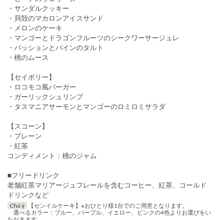
・サンダルクッキー
・貝殻のマカロンアイスサンド
・メロンのケーキ
・マンゴーとドラゴンフルーツのシークワーサージュレ
・パッションとパインのタルト
・桃のムース
【セイボリー】
・ロコモコ風バーガー
・ガーリックシュリンプ
・タスマニアサーモンとマンゴーのロミロミサラダ
【スコーン】
・プレーン
・紅茶
コンディメント：桃のジャム
■フリードリンク
老舗紅茶マリアージュフレールを含むコーヒー、紅茶、コールド
ドリンクなど
Chú ý
【センイルケーキ】※おひとり様1台でのご用意となります。
選べるカラー：ブルー、パープル、イエロー、ピンクの4色よりお選びをい
ただきます。