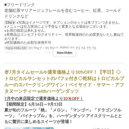
■フリードリンク
老舗紅茶マリアージュフレールを含むコーヒー、紅茶、コールド
ドリンクなど
Chú ý
※写真はイメージです。オプションのセットは本プランつきません。
※メニューは仕入状況により予告なく変更となる場合がございます。
※お席の指定は承れません。
※本商品はコンセプトやクオリティー、世界観保持のため変更をいたし兼ねて
おります。
※特別価格のため割引併用不可
Ngày Hiệu lực
01 Thg 7 ~ 31 Thg 7
Ngày
T2, T3, T4, T5, T6
Xem thêm
Bữa
Bữa trưa, Trà chiều
Giới hạn dặt món
~ 4
🍨7月タイムセール✨通常価格より10%OFF！【平日】◇
トロピカルサンセットのパフェ付き◇乾杯はトロピカルブ
ルーのスパークリングワイン！ベイサイド・サマー・アフ
タヌーンティー withハーゲンダッツ
7月中の来店限定で通常価格より
10％OFF！
【期間限定】6月16日～9月13日
夏が旬のフルーツ「桃」「メロン」「マンゴー」「ドラゴンフル
ーツ」「パイナップル」を、ハーゲンダッツ アイスクリームとと
もに贅沢に楽しめるスイーツが登場！