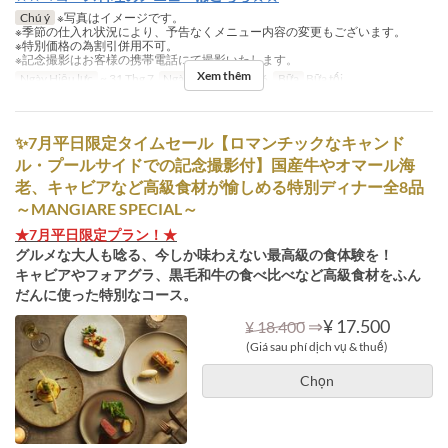
Chú ý
※写真はイメージです。
※季節の仕入れ状況により、予告なくメニュー内容の変更もございます。
※特別価格の為割引併用不可。
※記念撮影はお客様の携帯電話にて撮影いたします。
Xem thêm
Ngày Hiệu lực
~ 31 Thg 7
Ngày
T3, T4, T5, T6
Bữa
Bữa tối
✨7月平日限定タイムセール【ロマンチックなキャンド
ル・プールサイドでの記念撮影付】国産牛やオマール海
老、キャビアなど高級食材が愉しめる特別ディナー全8品
～MANGIARE SPECIAL～
★7月平日限定プラン！★
グルメな大人も唸る、今しか味わえない最高級の食体験を！
キャビアやフォアグラ、黒毛和牛の食べ比べなど高級食材をふん
だんに使った特別なコース。
⇒
¥ 17.500
¥ 18.400
(Giá sau phí dịch vụ & thuế)
Chọn