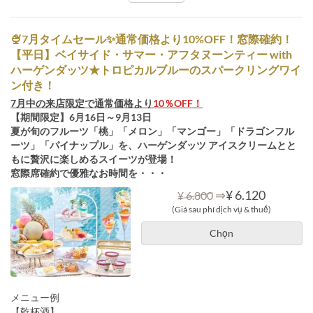
🍨7月タイムセール✨通常価格より10%OFF！窓際確約！
【平日】ベイサイド・サマー・アフタヌーンティー with
ハーゲンダッツ★トロピカルブルーのスパークリングワイ
ン付き！
7月中の来店限定で通常価格より
10％OFF！
【期間限定】6月16日～9月13日
夏が旬のフルーツ「桃」「メロン」「マンゴー」「ドラゴンフル
ーツ」「パイナップル」を、ハーゲンダッツ アイスクリームとと
もに贅沢に楽しめるスイーツが登場！
窓際席確約で優雅なお時間を・・・
⇒
¥ 6.120
¥ 6.800
(Giá sau phí dịch vụ & thuế)
Chọn
メニュー例
【乾杯酒】