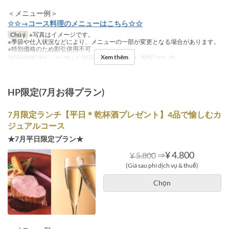
＜メニュー例＞
☆☆→コース料理のメニューはこちら☆☆
Chú ý
※写真はイメージです。
※季節や仕入状況などにより、メニューの一部が変更となる場合があります。
※特別価格のため割引併用不可
Xem thêm
Ngày Hiệu lực
~ 31 Thg 7
Ngày
T3, T4, T5, T6
Bữa
Bữa tối
HP限定(7月お得プラン)
7月限定ランチ【平日＊乾杯酒プレゼント】4品で愉しむカ
ジュアルコース
★7月平日限定プラン★
⇒
¥ 4.800
¥ 5.800
(Giá sau phí dịch vụ & thuế)
Chọn