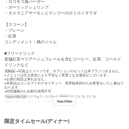
・ロコモコ風バーガー
・ガーリックシュリンプ
・タスマニアサーモンとマンゴーのロミロミサラダ
【スコーン】
・プレーン
・紅茶
コンディメント：桃のジャム
■フリードリンク
老舗紅茶マリアージュフレールを含むコーヒー、紅茶、コールド
ドリンクなど
Chú ý
※写真はイメージです。オプションのセットは本プランつきません。
※メニューは仕入状況により予告なく変更となる場合がございます。
※お席の指定は承れません。
※本商品はコンセプトやクオリティー、世界観保持のため変更をいたし兼ねて
おります。
※特別価格のため割引併用不可
Ngày Hiệu lực
17 Thg 7 ~ 31 Thg 7
Ngày
T2, T3, T4, T5, T6
Xem thêm
Bữa
Bữa trưa, Trà chiều
Giới hạn dặt món
~ 4
限定タイムセール(ディナー)