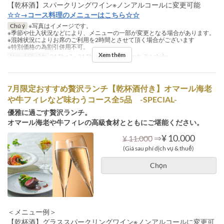
【乾杯酒】スパークリングワイン※ノンアルコールに変更可能
☆☆→コース料理のメニューはこちら☆☆
Chú ý
※写真はイメージです。
※季節や仕入状況などにより、メニューの一部が変更となる場合があります。
※混雑状況によりお席のご利用を2時間とさせて頂く場合がございます
※特別価格の為割引併用不可。
Xem thêm
Ngày Hiệu lực
01 Thg 7 ~ 31 Thg 7
Bữa
Bữa trưa, Trà chiều
7月限定おすすめ贅沢ランチ【乾杯酒付き】オマール海老
や牛フィレなど味わうコース全5品 -SPECIAL-
優雅に過ごす贅沢ランチ。
オマール海老や牛フィレの高級食材とともにご堪能ください。
⇒
¥ 10.000
¥ 11.000
(Giá sau phí dịch vụ & thuế)
Chọn
＜メニュー例＞
【乾杯酒】グラススパークリングワイン※ノンアルコールに変更可