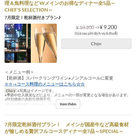
理＆魚料理など Wメインのお得なディナー全5品～
CHEF'S SELECTION～
7月限定！乾杯酒付きプラン♪
⇒
¥ 9.200
¥ 10.200
(Giá sau phí dịch vụ & thuế)
Chọn
＜メニュー例＞
【乾杯酒】スパークリングワイン※ノンアルコールに変更
☆☆→コース料理のメニューはこちら☆☆
Chú ý
※写真はイメージです。
※季節や仕入状況などにより、メニューの一部が変更となる場合があります。
※特別価格の為割引併用不可。
Xem thêm
Ngày Hiệu lực
01 Thg 7 ~ 31 Thg 7
Bữa
Bữa tối
7月限定乾杯酒付プラン！ メインが国産牛など高級食材
が愉しめる贅沢フルコースディナー全7品～SPECIAL～