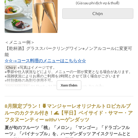
(Giá sau phí dịch vụ & thuế)
Chọn
＜メニュー例＞
【乾杯酒】グラススパークリングワイン※ノンアルコールに変更可
能
☆☆→コース料理のメニューはこちら☆☆
Chú ý
※写真はイメージです。
※季節や仕入状況などにより、メニューの一部が変更となる場合があります。
※混雑状況によりお席のご利用を2時間とさせて頂く場合がございます
※特別価格の為割引併用不可。
Xem thêm
Ngày Hiệu lực
01 Thg 8 ~ 31 Thg 8
Bữa
Bữa trưa, Trà chiều
8月限定プラン！🍍マンジャーレオリジナルトロピカルブ
ルーのカクテル付き！🌊【平日】ベイサイド・サマー・ア
フタヌーンティー withハーゲンダッツ
夏が旬のフルーツ「桃」「メロン」「マンゴー」「ドラゴンフル
ーツ」「パイナップル」を、ハーゲンダッツ アイスクリームとと