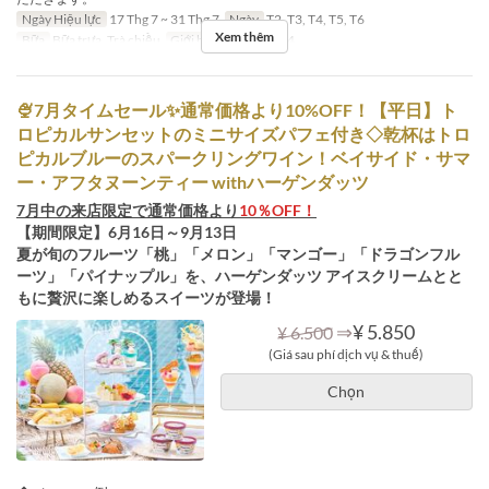
Ngày Hiệu lực
17 Thg 7 ~ 31 Thg 7
Ngày
T2, T3, T4, T5, T6
Xem thêm
Bữa
Bữa trưa, Trà chiều
Giới hạn dặt món
~ 4
🍨7月タイムセール✨通常価格より10%OFF！【平日】ト
ロピカルサンセットのミニサイズパフェ付き◇乾杯はトロ
ピカルブルーのスパークリングワイン！ベイサイド・サマ
ー・アフタヌーンティー withハーゲンダッツ
7月中の来店限定で通常価格より
10％OFF！
【期間限定】6月16日～9月13日
夏が旬のフルーツ「桃」「メロン」「マンゴー」「ドラゴンフル
ーツ」「パイナップル」を、ハーゲンダッツ アイスクリームとと
もに贅沢に楽しめるスイーツが登場！
⇒
¥ 5.850
¥ 6.500
(Giá sau phí dịch vụ & thuế)
Chọn