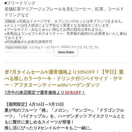
■フリードリンク
老舗紅茶マリアージュフレールを含むコーヒー、紅茶、コールド
ドリンクなど
Chú ý
※写真はイメージです。オプションのセットは本プランつきません。
※メニューは仕入状況により予告なく変更となる場合がございます。
※プールサイド・みなとみらい側などお席の指定は承れません。
※本商品はコンセプトやクオリティー、世界観の維持のため変更をいたし兼ね
ております。
※特別価格のため割引併用不可
Ngày Hiệu lực
16 Thg 7 ~ 31 Thg 7
Ngày
T2, T3, T4, T5, T6
Xem thêm
Bữa
Bữa trưa, Trà chiều
Giới hạn dặt món
~ 3
🍨7月タイムセール✨通常価格より10%OFF！【平日】選
べる推しカラーケーキ・ドリンク付◇ベイサイド・サマ
ー・アフタヌーンティー withハーゲンダッツ
7月中の来店限定で通常価格より
10％OFF！
【期間限定】6月16日～9月13日
夏が旬のフルーツ「桃」「メロン」「マンゴー」「ドラゴンフル
ーツ」「パイナップル」を、ハーゲンダッツ アイスクリームとと
もに贅沢に楽しめるスイーツが登場！
推し活にぴったり♪センイルケーキもご一緒に。