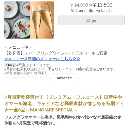
⇒
¥ 13.500
¥ 14.500
(Giá sau phí dịch vụ & thuế)
Chọn
＜メニュー例＞
【乾杯酒】スパークリングワイン※ノンアルコールに変更
☆☆→コース料理のメニューはこちら☆☆
Chú ý
※写真はイメージです。
※季節の仕入れ状況により、予告なくメニュー内容の変更もございます。
※特別価格の為割引併用不可。
Xem thêm
Ngày Hiệu lực
01 Thg 7 ~ 31 Thg 7
Bữa
Bữa tối
7月限定乾杯酒付！【プレミアム・フルコース】国産牛や
オマール海老、キャビアなど高級食材が愉しめる特別ディ
ナー全8品～MANGIARE SPECIAL～
フォアグラやオマール海老、黒毛和牛の食べ比べなど最高級の食
体験を6月限定で乾杯酒付に！