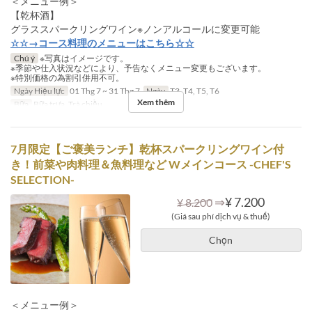
＜メニュー例＞
【乾杯酒】
グラススパークリングワイン※ノンアルコールに変更可能
☆☆→コース料理のメニューはこちら☆☆
Chú ý
※写真はイメージです。
※季節や仕入状況などにより、予告なくメニュー変更もございます。
※特別価格の為割引併用不可。
Ngày Hiệu lực
01 Thg 7 ~ 31 Thg 7
Ngày
T3, T4, T5, T6
Xem thêm
Bữa
Bữa trưa, Trà chiều
7月限定【ご褒美ランチ】乾杯スパークリングワイン付
き！前菜や肉料理＆魚料理など Wメインコース -CHEF'S
SELECTION-
⇒
¥ 7.200
¥ 8.200
(Giá sau phí dịch vụ & thuế)
Chọn
＜メニュー例＞