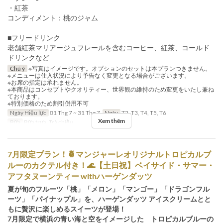
・紅茶
コンディメント：桃のジャム
■フリードリンク
老舗紅茶マリアージュフレールを含むコーヒー、紅茶、コールド
ドリンクなど
Chú ý
※写真はイメージです。オプションのセットは本プランつきません。
※メニューは仕入状況により予告なく変更となる場合がございます。
※お席の指定は承れません。
※本商品はコンセプトやクオリティー、世界観の維持のため変更をいたし兼ね
ております。
※特別価格のため割引併用不可
Ngày Hiệu lực
01 Thg 7 ~ 31 Thg 7
Ngày
T2, T3, T4, T5, T6
Xem thêm
Bữa
Bữa trưa, Trà chiều
7月限定プラン！🍍マンジャーレオリジナルトロピカルブ
ルーのカクテル付き！🌊【土日祝】ベイサイド・サマー・
アフタヌーンティー withハーゲンダッツ
夏が旬のフルーツ「桃」「メロン」「マンゴー」「ドラゴンフル
ーツ」「パイナップル」を、ハーゲンダッツ アイスクリームとと
もに贅沢に楽しめるスイーツが登場！
7月限定で横浜の青い海と空をイメージした トロピカルブルーの