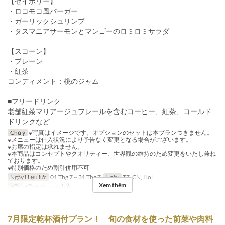
【セイボリー】
・ロコモコ風バーガー
・ガーリックシュリンプ
・タスマニアサーモンとマンゴーのロミロミサラダ
【スコーン】
・プレーン
・紅茶
コンディメント：桃のジャム
■フリードリンク
老舗紅茶マリアージュフレールを含むコーヒー、紅茶、コールド
ドリンクなど
Chú ý
※写真はイメージです。オプションのセットは本プランつきません。
※メニューは仕入状況により予告なく変更となる場合がございます。
※お席の指定は承れません。
※本商品はコンセプトやクオリティー、世界観の維持のため変更をいたし兼ね
ております。
※特別価格のため割引併用不可
Ngày Hiệu lực
01 Thg 7 ~ 31 Thg 7
Ngày
T7, CN, Hol
Xem thêm
Bữa
Bữa trưa, Trà chiều
7月限定乾杯酒付プラン！ 旬の食材を使った前菜や肉料