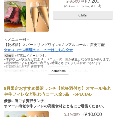
⇒
¥ 7.200
¥ 8.580
(Giá sau phí dịch vụ & thuế)
Chọn
＜メニュー例＞
【乾杯酒】スパークリングワイン※ノンアルコールに変更可能
☆☆→コース料理のメニューはこちら☆☆
Chú ý
※写真はイメージです。
※季節や仕入状況などにより、メニューの一部が変更となる場合があります。
※混雑状況によりお席のご利用を2時間とさせて頂く場合がございます
※特別価格の為割引併用不可。
Xem thêm
Ngày Hiệu lực
01 Thg 8 ~ 31 Thg 8
Bữa
Bữa trưa, Trà chiều
8月限定おすすめ贅沢ランチ【乾杯酒付き】オマール海老
や牛フィレなど味わうコース全5品 -SPECIAL-
優雅に過ごす贅沢ランチ。
オマール海老や牛フィレの高級食材とともにご堪能ください。
⇒
¥ 10.000
¥ 11.380