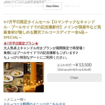
※特別プランのため割引併用不可
Xem thêm
Ngày Hiệu lực
~ 31 Thg 7
Ngày
T3, T4, T5, T6
Bữa
Bữa tối
✨7月平日限定タイムセール【ロマンチックなキャンド
ル・プールサイドでの記念撮影付】メインが国産牛など高
級食材が愉しめる贅沢フルコースディナー全6品～
SPECIAL～
★7月平日限定プラン★
大人気卓上キャンドル付きプランが期間限定で再登場！
食後にはプールサイドでの記念撮影もございます♪
ちょっぴり特別なデートにご利用ください。
⇒
¥ 13.500
¥ 14.400
(Giá sau phí dịch vụ & thuế)
Chọn
＜メニュー例＞
☆☆→コース料理のメニューはこちら☆☆