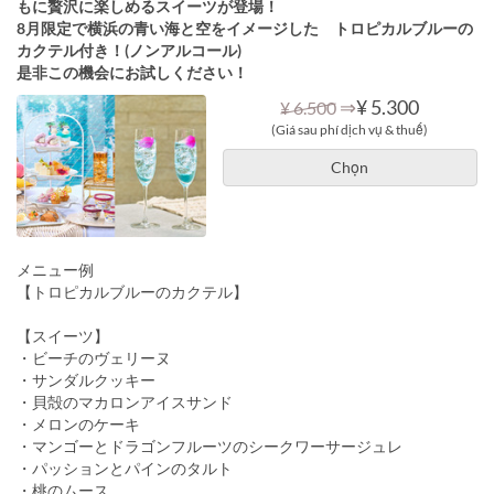
もに贅沢に楽しめるスイーツが登場！
8月限定で横浜の青い海と空をイメージした トロピカルブルーの
カクテル付き！(ノンアルコール)
是非この機会にお試しください！
⇒
¥ 5.300
¥ 6.500
(Giá sau phí dịch vụ & thuế)
Chọn
メニュー例
【トロピカルブルーのカクテル】
【スイーツ】
・ビーチのヴェリーヌ
・サンダルクッキー
・貝殻のマカロンアイスサンド
・メロンのケーキ
・マンゴーとドラゴンフルーツのシークワーサージュレ
・パッションとパインのタルト
・桃のムース