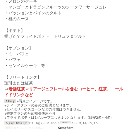
・メロンのケーキ
・マンゴーとドラゴンフルーツのシークワーサージュレ
・パッションとパインのタルト
・桃のムース
【ポテト】
揚げたてフライドポテト トリュフ＆ソルト
【オプション】
・ミニパフェ
・パフェ
・センイルケーキ 等
【フリードリンク】
珈琲または紅茶
→
老舗紅茶マリアージュフレールを含むコーヒー、紅茶、コール
ドドリンクなど
Chú ý
※写真はイメージです。
※ティースタンドのみのご提供となります。
※セイボリーやスコーンなどの付属はつきません。
※特別プランのため割引併用不可
※フライドポテトは1グループにつき1つとなります。(目安2名～4名)
Ngày Hiệu lực
01 Thg 7 ~ 31 Thg 7
Ngày
T2, T3, T4, T5, T6
Xem thêm
Bữa
Bữa trưa, Trà chiều