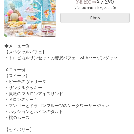
⇒
¥ 7.290
¥ 8.100
(Giá sau phí dịch vụ & thuế)
Chọn
◆メニュー例
【スペシャルパフェ】
・トロピカルサンセットの贅沢パフェ withハーゲンダッツ
メニュー例
【スイーツ】
・ビーチのヴェリーヌ
・サンダルクッキー
・貝殻のマカロンアイスサンド
・メロンのケーキ
・マンゴーとドラゴンフルーツのシークワーサージュレ
・パッションとパインのタルト
・桃のムース
【セイボリー】