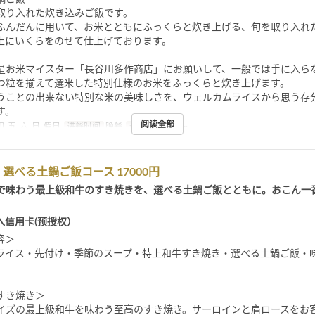
取り入れた炊き込みご飯です。
ふんだんに用いて、お米とともにふっくらと炊き上げる、旬を取り入れ
上にいくらをのせて仕上げております。
星お米マイスター「長谷川多作商店」にお願いして、一般では手に入ら
つ粒を揃えて選米した特別仕様のお米をふっくらと炊き上げます。
うことの出来ない特別な米の美味しさを、ウェルカムライスから思う存
す。
阅读全部
四, 五, 六, 日, 假日
进餐时间
晚餐
最大下单数
2 ~
選べる土鍋ご飯コース 17000円
で味わう最上級和牛のすき焼きを、選べる土鍋ご飯とともに。おこん一
入信用卡(预授权）
容＞
ライス・先付け・季節のスープ・特上和牛すき焼き・選べる土鍋ご飯・
すき焼き＞
イズの最上級和牛を味わう至高のすき焼き。サーロインと肩ロースをお