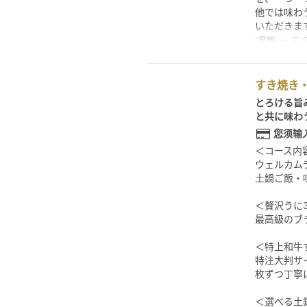
他では味わ
いただきま
星期
一, 三, 
すき焼き・
とろける旨
と共に味わ
您须输
＜コース内
ウェルカム
土鍋ご飯・
＜贅沢うに
最高級のブ
＜特上和牛
特注大判サ
枚ずつ丁寧
＜選べる土