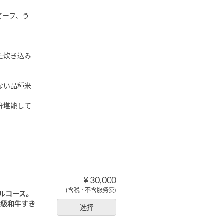
ビーフ、う
た炊き込み
ない品種米
分堪能して
¥ 30,000
(含税 ･ 不含服务费)
ルコース。
上級和牛すき
选择