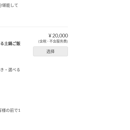
分堪能して
¥ 20,000
(含税 ･ 不含服务费)
べる土鍋ご飯
选择
焼き・選べる
客様の前で1