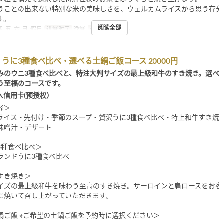
うことの出来ない特別な米の美味しさを、ウェルカムライスから思う存
す。
阅读全部
四, 五, 六, 日, 假日
进餐时间
晚餐
最大下单数
2 ~
うに3種食べ比べ・選べる土鍋ご飯コース 20000円
みのウニ3種食べ比べと、特注大判サイズの最上級和牛のすき焼き。選
う至福のコースです。
入信用卡(预授权）
容＞
ライス・先付け・季節のスープ・贅沢うに3種食べ比べ・特上和牛すき
味噌汁・デザート
3種食べ比べ＞
ランドうに3種食べ比べ
すき焼き＞
イズの最上級和牛を味わう至高のすき焼き。サーロインと肩ロースをお
に焼いて召し上がっていただきます。
鍋ご飯 ※ご希望の土鍋ご飯を予約時に選択ください＞