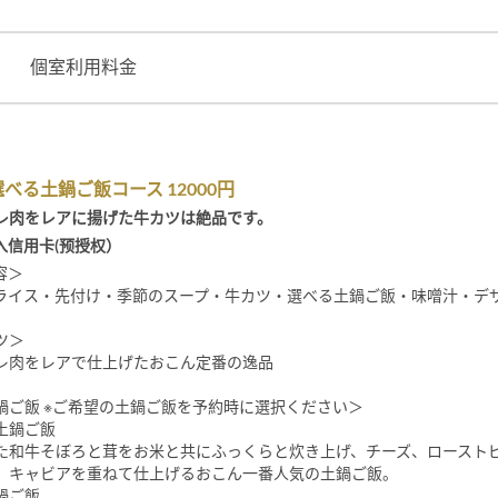
個室利用料金
べる土鍋ご飯コース 12000円
レ肉をレアに揚げた牛カツは絶品です。
入信用卡(预授权）
容＞
ライス・先付け・季節のスープ・牛カツ・選べる土鍋ご飯・味噌汁・デ
ツ＞
レ肉をレアで仕上げたおこん定番の逸品
鍋ご飯 ※ご希望の土鍋ご飯を予約時に選択ください＞
土鍋ご飯
た和牛そぼろと茸をお米と共にふっくらと炊き上げ、チーズ、ロースト
、キャビアを重ねて仕上げるおこん一番人気の土鍋ご飯。
鍋ご飯