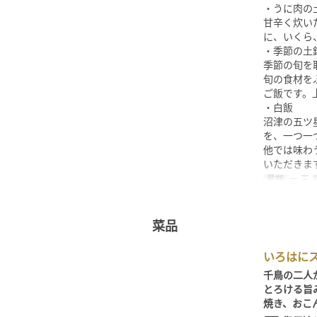
・うに肉の
甘辛く炊い
に、いくら
・季節の土
季節の旬を
旬の食材を
ご飯です。
・白飯
沼津の五ツ
を、一つ一
他では味わ
いただきま
星期
一, 三, 
菜品
いろはにス
千鳥の二人
とろける旨
焼き、おこ