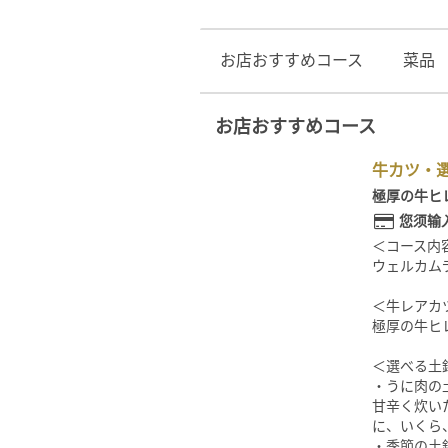
お店おすすめコース
菜品
お店おすすめコース
牛カツ・選
極厚の牛ヒ
您须输
＜コース内
ウェルカム
＜牛レアカ
極厚の牛ヒ
＜選べる土
・うに肉の
甘辛く炊い
に、いくら
・季節の土