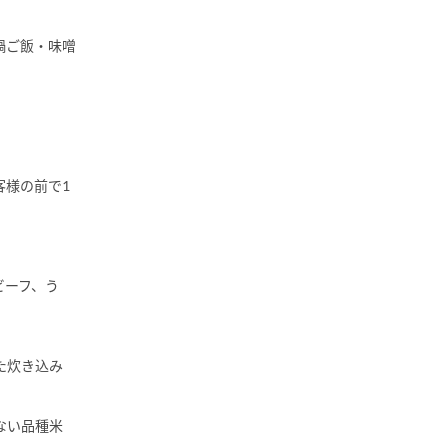
鍋ご飯・味噌
客様の前で1
ビーフ、う
た炊き込み
ない品種米