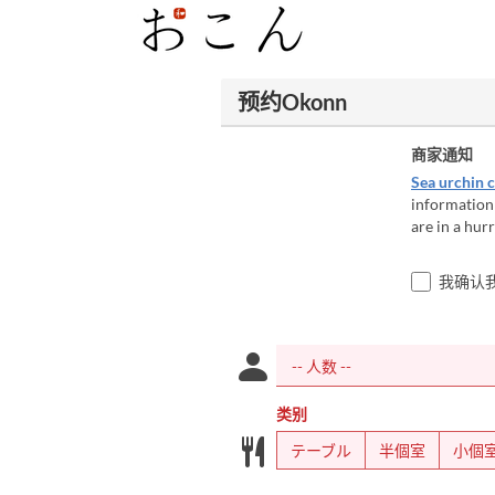
预约Okonn
商家通知
Sea urchin c
information 
are in a hur
我确认
类别
テーブル
半個室
小個