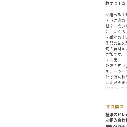
枚ずつ丁寧
＜選べる土
・うに肉の
甘辛く炊い
に、いくら
・季節の土
季節の旬を
旬の食材を
ご飯です。
・白飯
沼津の五ツ
を、一つ一
他では味わ
いただきま
星期
一, 三, 
すき焼き・
極厚のヒレ
な組み合わ