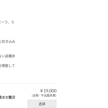
ビーフ、う
た炊き込み
ない品種米
分堪能して
¥ 19,000
(含税 ･ 不含服务费)
焼きの贅沢
选择