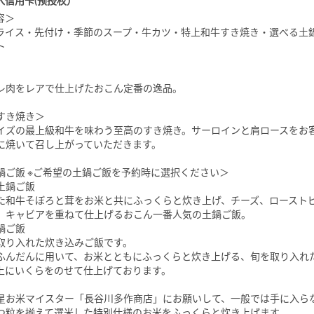
入信用卡(预授权）
容＞
ライス・先付け・季節のスープ・牛カツ・特上和牛すき焼き・選べる土
ト
レ肉をレアで仕上げたおこん定番の逸品。
すき焼き＞
イズの最上級和牛を味わう至高のすき焼き。サーロインと肩ロースをお
に焼いて召し上がっていただきます。
鍋ご飯 ※ご希望の土鍋ご飯を予約時に選択ください＞
土鍋ご飯
た和牛そぼろと茸をお米と共にふっくらと炊き上げ、チーズ、ロースト
、キャビアを重ねて仕上げるおこん一番人気の土鍋ご飯。
鍋ご飯
取り入れた炊き込みご飯です。
ふんだんに用いて、お米とともにふっくらと炊き上げる、旬を取り入れ
上にいくらをのせて仕上げております。
星お米マイスター「長谷川多作商店」にお願いして、一般では手に入ら
つ粒を揃えて選米した特別仕様のお米をふっくらと炊き上げます。