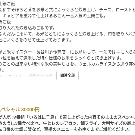
土鍋ご飯
た和牛そぼろと茸をお米と共にふっくらと炊き上げ、チーズ、ロースト
、キャビアを重ねて仕上げるおこん一番人気の土鍋ご飯。
鍋ご飯
取り入れた炊き込みご飯です。
ふんだんに用いて、お米とともにふっくらと炊き上げる、旬を取り入れ
上にいくらをのせて仕上げております。
星お米マイスター「長谷川多作商店」にお願いして、一般では手に入ら
つ粒を揃えて選米した特別仕様のお米をふっくらと炊き上げます。
うことの出来ない特別な米の美味しさを、ウェルカムライスから思う存
す。
阅读全部
四, 五, 六, 日, 假日
进餐时间
晚餐
最大下单数
2 ~
ペシャル 30000円
が人気TV番組「いろはに千鳥」で召し上がった内容そのままのスペシャ
みのうに3種食べ比べ、牛ヒレのレアカツ、鯛フライ、大判サイズの最
ん自慢の土鍋ご飯など、至極のメニューを心ゆくまでご堪能ください。