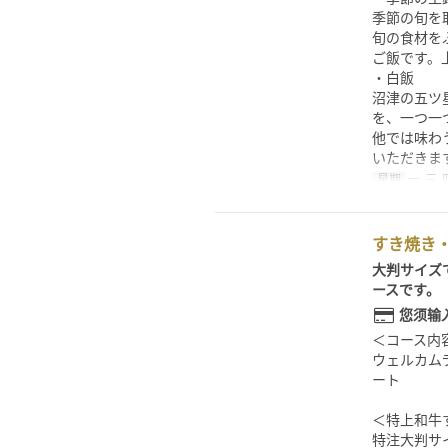
季節の旬を
旬の食材を
ご飯です。
・白飯
沼津の五ツ
を、一つ一
他では味わ
いただきま
星期
一, 三, 
すき焼き・
大判サイズ
ースです。
您须输
＜コース内
ウェルカム
ート
＜特上和牛
特注大判サ