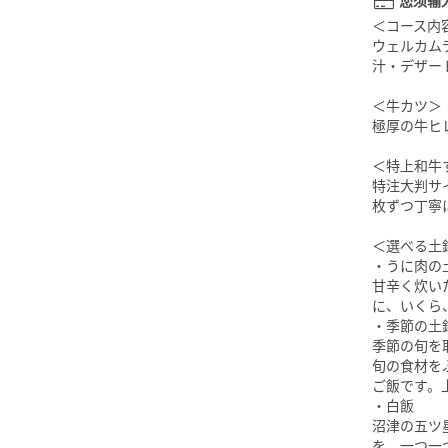
您须输
＜コース内
ウェルカム
汁・デザー
＜牛カツ＞
極厚の牛ヒ
＜特上和牛
特注大判サ
枚ずつ丁寧
＜選べる土
・うに肉の
甘辛く炊い
に、いくら
・季節の土
季節の旬を
旬の食材を
ご飯です。
・白飯
沼津の五ツ
を、一つ一