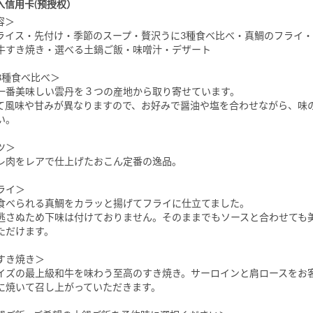
入信用卡(预授权）
容＞
ライス・先付け・季節のスープ・贅沢うに3種食べ比べ・真鯛のフライ
牛すき焼き・選べる土鍋ご飯・味噌汁・デザート
3種食べ比べ＞
一番美味しい雲丹を３つの産地から取り寄せています。
て風味や甘みが異なりますので、お好みで醤油や塩を合わせながら、味
い。
ツ＞
レ肉をレアで仕上げたおこん定番の逸品。
ライ＞
食べられる真鯛をカラッと揚げてフライに仕立てました。
逃さぬため下味は付けておりません。そのままでもソースと合わせても
ただけます。
すき焼き＞
イズの最上級和牛を味わう至高のすき焼き。サーロインと肩ロースをお
に焼いて召し上がっていただきます。