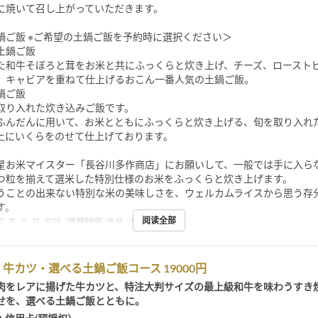
に焼いて召し上がっていただきます。
鍋ご飯 ※ご希望の土鍋ご飯を予約時に選択ください＞
土鍋ご飯
た和牛そぼろと茸をお米と共にふっくらと炊き上げ、チーズ、ロースト
、キャビアを重ねて仕上げるおこん一番人気の土鍋ご飯。
鍋ご飯
取り入れた炊き込みご飯です。
ふんだんに用いて、お米とともにふっくらと炊き上げる、旬を取り入れ
上にいくらをのせて仕上げております。
星お米マイスター「長谷川多作商店」にお願いして、一般では手に入ら
つ粒を揃えて選米した特別仕様のお米をふっくらと炊き上げます。
うことの出来ない特別な米の美味しさを、ウェルカムライスから思う存
す。
阅读全部
四, 五, 六, 日, 假日
进餐时间
晚餐
最大下单数
2 ~
牛カツ・選べる土鍋ご飯コース 19000円
肉をレアに揚げた牛カツと、特注大判サイズの最上級和牛を味わうすき
せを、選べる土鍋ご飯とともに。