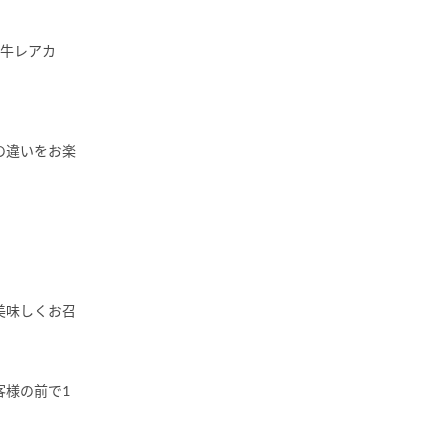
・牛レアカ
の違いをお楽
美味しくお召
客様の前で1