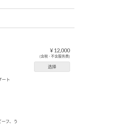
¥ 12,000
(含税 ･ 不含服务费)
选择
ザート
ビーフ、う