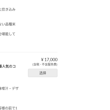
た炊き込み
ない品種米
分堪能して
¥ 17,000
(含税 ･ 不含服务费)
番人気のコ
选择
味噌汁・デザ
客様の前で1