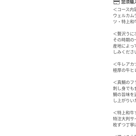
您须输
＜コース内
ウェルカム
ツ・特上和
＜贅沢うに
その時期の
産地によっ
しみくださ
＜牛レアカ
極厚の牛ヒ
＜真鯛のフ
刺し身でも
鯛の旨味を
し上がりい
＜特上和牛
特注大判サ
枚ずつ丁寧