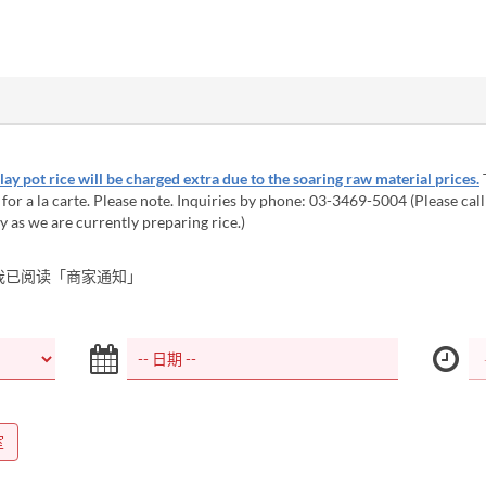
lay pot rice will be charged extra due to the soaring raw material prices.
for a la carte. Please note. Inquiries by phone: 03-3469-5004 (Please call 
ry as we are currently preparing rice.)
我已阅读「商家通知」
室